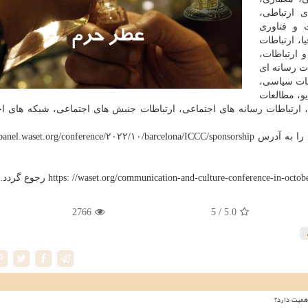
ی ارتباطی،
ت و فناوری
ا، ارتباطات
 ارتباطات،
ات رسانه ای
طات سیاسی،
و، مطالعات
، ارتباطات رسانه های اجتماعی، ارتباطات جنبش های اجتماعی، شبکه های ا
علاقمندان به موضوعات فوق می توانند چکیده آثار خویش را به آدرس .waset.org/conference/۲۰۲۲/۱۰/barcelona/ICCC/sponsorship
2766
/ 5
5.0
همیت دارد؟