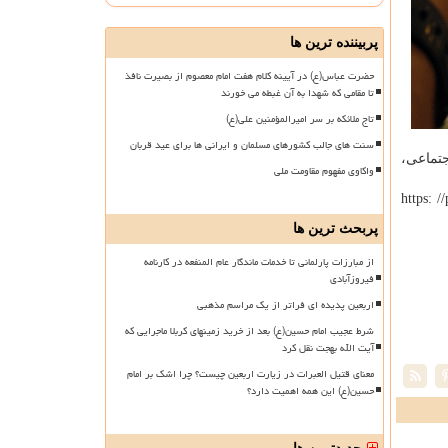
پربیننده ترین ها
حضرت عباس(ع) در آیینه کلام هفت امام معصوم از بصیرت نافذ
تا مقامی که شهدا به آن غبطه می خورند
تاج ملائکه بر سر امیرالمؤمنین علی(ع)
سنت های جالب کشورهای مسلمان و ایرانی ها برای عید قربان
جتماعی،
واکاوی مفهوم مقاومت ملی
https: //panel
پربحث ترین ها
از مبارزات پارلمانی تا خدمات ماندگار عام المنفعه در کارنامه
فیروزآبادی
اربعین پدیده ای فراتر از یک مراسم مذهبی
شرط عجیب امام حسین(ع) بعد از خرید زمینهای کربلا ماجرایی که
آیت الله بهجت نقل کرد
معنای قتیل العبرات در زیارت اربعین چیست؟ چرا اشک بر امام
حسین(ع) این همه اهمیت دارد؟