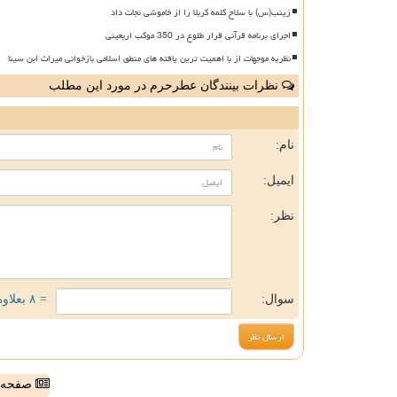
زینب(س) با سلاح کلمه کربلا را از خاموشی نجات داد
اجرای برنامه قرآنی قرار طلوع در 350 موکب اربعینی
نظریه موجهات از با اهمیت ترین یافته های منطق اسلامی بازخوانی میراث ابن سینا
نظرات بینندگان عطرحرم در مورد این مطلب
ن
نام:
ایمیل:
نظر:
سوال:
= ۸ بعلاوه ۵
صفحه ا