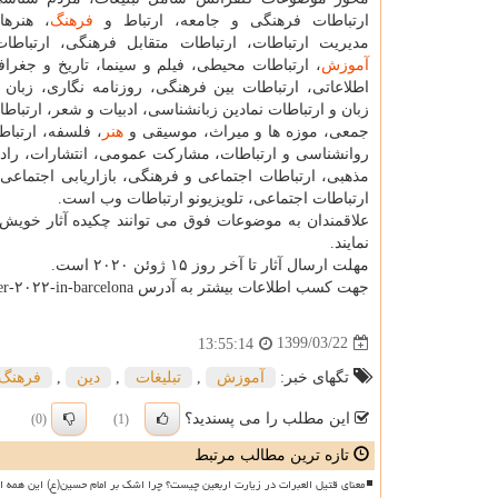
ارتباطات فرهنگی و جامعه، ارتباط و
فرهنگ
، هنرها
مدیریت ارتباطات، ارتباطات متقابل فرهنگی، ارتباطا
آموزش
، ارتباطات محیطی، فیلم و سینما، تاریخ و جغرافی
اطلاعاتی، ارتباطات بین فرهنگی، روزنامه نگاری، زبان و
زبان و ارتباطات نمادین زبانشناسی، ادبیات و شعر، ارتباط
جمعی، موزه ها و میراث، موسیقی و
هنر
، فلسفه، ارتبا
روانشناسی و ارتباطات، مشارکت عمومی، انتشارات، رادی
مذهبی، ارتباطات اجتماعی و فرهنگی، بازاریابی اجتماعی
ارتباطات اجتماعی، تلویزیونو ارتباطات وب است.
نمایند.
مهلت ارسال آثار تا آخر روز ۱۵ ژوئن ۲۰۲۰ است.
جهت کسب اطلاعات بیشتر به آدرس https: //waset.org/communication-and-culture-conference-in-october-۲۰۲۲-in-barcelona رجوع گردد.
1399/03/22
13:55:14
تگهای خبر:
آموزش
,
تبلیغات
,
دین
,
فرهنگ
این مطلب را می پسندید؟
(0)
(1)
تازه ترین مطالب مرتبط
معنای قتیل العبرات در زیارت اربعین چیست؟ چرا اشک بر امام حسین(ع) این همه ا