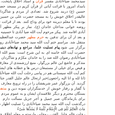
سیدمحمد ضیاءآبادی مفسر
قرآن
بامداد امروز با قرائت آیاتی از قرآن کریم در مسجد ح
حسین (ع) دربند شروع شد. تعدادی از مردم و شاگردان
عالیقدر اخلاق خویش را به مسجد حضرت علی بن حسین 
بودند تا با معلم دیرینه خود برای وداع کنند. بعد از قرائت
روضه خوانی مداحان خاندان (ع)، نماز بر پیکر مطهر آی
آبادی اقامه شد. پیکر مرحوم آیت الله ضیا آبادی تا حسینیه 
و بعد از آن برای تدفین به
حرم مطهر
حضرت عبدالعظیم
برگزار می شود.
پیام تسلیت علما، مراجع و نهادهای دینی
ر
حضرت آیت الله خامنه ای به این شرح است: بسم الله ال
ضیاءآبادی رضوان الله ضد را به خاندان مکرّم و شاگردان
متذکر و خاشع این عالم بزرگوار، منبع ارزشمندی از معار
و فیض برای خیلی از مستمعان درس ها و خطابه های ایش
کنم.آیت الله سیستانی هم در پیامی رحلت آیت الله ضیاءآبا
(انا لله و انا الیه راجعون)خبر ارتحال عالم جلیل القدر
گردید. آن بزرگوار عمر شریفشان را در راه ترویج معارف
با گفتار و رفتار خویش از خدمتگزاران نمونه دین و
مذه
بستگان محترم و دیگر علاقمندان ایشان و به عموم مردم 
برای بازماندگان صبر جمیل و أجر جزیل مسألت دارم. ول
درگذشت آیت الله سید محمد ضیاءآبادی را تسلیت اظهار د
مَاتَ الْعَالِمُ ثَلُمَ فِی الْإِسْلَامِ ثُلْمَةٌ لَا یَسُدُّهَا شَیْءٌ
رحلت عالم جلیل القدر، روحانی وارسته و معلم اخلاق حضر