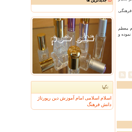
جدیدترین ها
رهنگی
م معظم
نموده و
تگها
اسلام
اسلامی
امام
آموزش
دین
رپورتاژ
دانش
فرهنگ