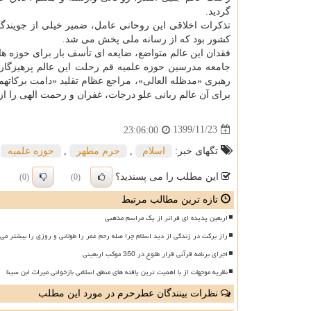
گردید.
تذکرات اخلاقی این روحانی عامل، ضمیر خیلی از جویندگ
کشور بود که از رسانه ملی پخش می شد.
فقدان این عالم متواضع، ضایعه ای تأسف بار برای حوزه 
جامعه مدرسین حوزه علمیه قم رحلت این عالم پرهیزگار
رهبری «مدظله العالی»، مراجع عظام تقلید «دامت برکاتهم
برای آن عالم ربانی علو درجات، غفران و رحمت الهی را از 
1399/11/23
23:06:00
تگهای خبر:
اسلام
,
حرم مطهر
,
حوزه علمیه
,
این مطلب را می پسندید؟
(0)
(0)
تازه ترین مطالب مرتبط
اربعین پدیده ای فراتر از یک مراسم مذهبی
راز برکت در زندگی از دید اسلام چرا صله رحم عمر را طولانی و روزی را بیشتر می 
اجرای برنامه قرآنی قرار طلوع در 350 موکب اربعینی
نظریه موجهات از با اهمیت ترین یافته های منطق اسلامی بازخوانی میراث ابن سینا
نظرات بینندگان عطرحرم در مورد این مطلب