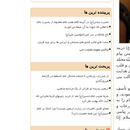
پربیننده ترین ها
حضرت عباس(ع) در آیینه کلام هفت امام معصوم از بصیرت نافذ
تا مقامی که شهدا به آن غبطه می خورند
تاج ملائکه بر سر امیرالمؤمنین علی(ع)
سنت های جالب کشورهای مسلمان و ایرانی ها برای عید قربان
 علی بن حسین (ع) دربند
واکاوی مفهوم مقاومت ملی
تن پیام
ّدمحمّد
ن و قلب
پربحث ترین ها
ی هدایت
از مبارزات پارلمانی تا خدمات ماندگار عام المنفعه در کارنامه
ألت می
فیروزآبادی
اربعین پدیده ای فراتر از یک مراسم مذهبی
 و تأسف
ودند، و
شرط عجیب امام حسین(ع) بعد از خرید زمینهای کربلا ماجرایی که
م را به
آیت الله بهجت نقل کرد
درجات و
معنای قتیل العبرات در زیارت اربعین چیست؟ چرا اشک بر امام
ر پیامی
حسین(ع) این همه اهمیت دارد؟
: إِذَا
ر بسیار