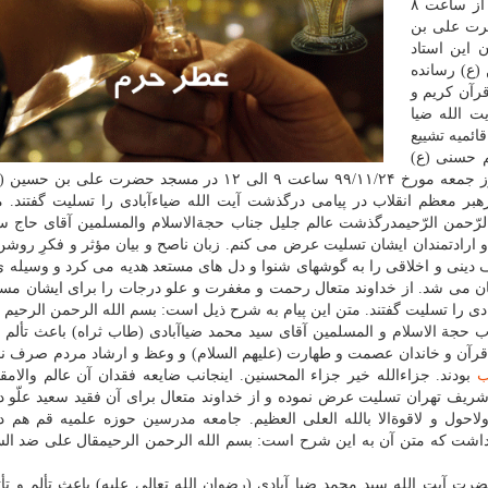
و استاد اخلاق پایتخت، از ساعت ۸
ضرت علی بن
 این استاد
(ع) رسانده
 قرآن کریم و
ت الله ضیا
قائمیه تشییع
 حسنی (ع)
منتقل شد. مراسم ختم آیت الله سید محمد ضیاءآبادی روز جمعه مورخ ۹۹/۱۱/۲۴ ساعت ۹ الی ۱۲ در مسجد حضرت
هبر معظم انقلاب در پیامی درگذشت آیت الله ضیاءآبادی را تسلیت گفتند. م
رّحمن الرّحیمدرگذشت عالم جلیل جناب حجةالاسلام والمسلمین آقای حاج سی
 و ارادتمندان ایشان تسلیت عرض می کنم. زبان ناصح و بیان مؤثر و فکرِ روش
ف دینی و اخلاقی را به گوشهای شنوا و دل های مستعد هدیه می کرد و وسیله 
ان می شد. از خداوند متعال رحمت و مغفرت و علو درجات را برای ایشان مس
دی را تسلیت گفتند. متن این پیام به شرح ذیل است: بسم الله الرحمن الرحیم
 جناب حجة الاسلام و المسلمین آقای سید محمد ضیاآبادی (طاب ثراه) باعث تألم
 قرآن و خاندان عصمت و طهارت (علیهم السلام) و وعظ و ارشاد مردم صرف نم
ب
بودند. جزاءالله خیر جزاء المحسنین. اینجانب ضایعه فقدان آن عالم والامقا
شریف تهران تسلیت عرض نموده و از خداوند متعال برای آن فقید سعید علّو 
احول و لاقوةالا بالله العلی العظیم. جامعه مدرسین حوزه علمیه قم هم د
اشت که متن آن به این شرح است: بسم الله الرحمن الرحیمقال علی ضد السلام
ت آیت الله سید محمد ضیا آبادی (رضوان الله تعالی علیه) باعث تألم و تأث