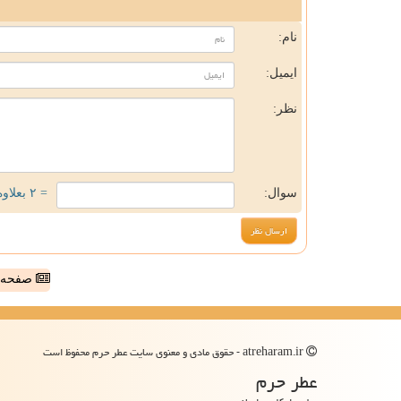
ن
نام:
ایمیل:
نظر:
سوال:
= ۲ بعلاوه ۴
صفحه ا
atreharam.ir - حقوق مادی و معنوی سایت عطر حرم محفوظ است
عطر حرم