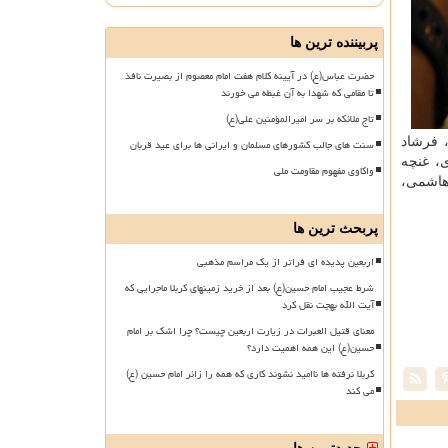
پربیننده ترین ها
حضرت عباس(ع) در آیینه کلام هفت امام معصوم از بصیرت نافذ
تا مقامی که شهدا به آن غبطه می خورند
تاج ملائکه بر سر امیرالمؤمنین علی(ع)
، فرشاد
سنت های جالب کشورهای مسلمان و ایرانی ها برای عید قربان
، غنچه
واکاوی مفهوم مقاومت ملی
 هاشمی،
پربحث ترین ها
اربعین پدیده ای فراتر از یک مراسم مذهبی
شرط عجیب امام حسین(ع) بعد از خرید زمینهای کربلا ماجرایی که
آیت الله بهجت نقل کرد
معنای قتیل العبرات در زیارت اربعین چیست؟ چرا اشک بر امام
حسین(ع) این همه اهمیت دارد؟
کربلا نرفته ها ناامید نشوند کاری که همه را زائر امام حسین (ع)
می کند