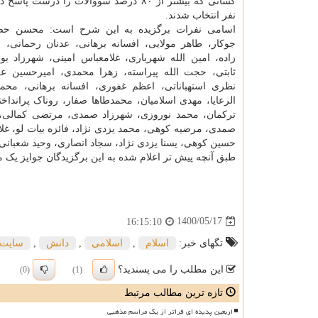
نفر انتخاب شدند.
اسامی نفرات برگزیده به این شرح است: محسن حص
جوکار، طاهر مولایی، افسانه برهانی، عدنان رحمانی،
زاده، امین الله شهریاری، غلامعباس امینی، شهرزاد ی
ثابتی، حجت الله پیراسته، زهرا محمدی، امیرحسین علی
نظری استهباناتی، اعظم غفوری، افسانه برهانی، محم
الرعایا، مهدی اسلامیان، محمدطاها صفار، روناک پراندا
ترکمان، محمد نوروزی، شهرزاد صمدی، مرتضی کمالی، 
صمدی، مرضیه کوهی، محمد یزدی نژاد، فائزه بیات لو، غ
حسین کوهی، یسنا یزدی نژاد، سجاد انصاری، وحید شعبانی
طبق آنچه پیش تر اعلام شده به این برگزیدگان جوایز یک می
1400/05/17
16:15:10
تگهای خبر:
اسلام
,
اسلامی
,
دانش
,
سایت
این مطلب را می پسندید؟
(0)
(1)
تازه ترین مطالب مرتبط
اربعین پدیده ای فراتر از یک مراسم مذهبی