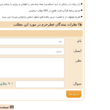
راز برکت در زندگی از دید اسلام چرا صله رحم عمر را طولانی و روزی را بیشتر می 
اجرای برنامه قرآنی قرار طلوع در 350 موکب اربعینی
نظریه موجهات از با اهمیت ترین یافته های منطق اسلامی بازخوانی میراث ابن سینا
نظرات بینندگان عطرحرم در مورد این مطلب
ن
نام:
ایمیل:
نظر:
سوال:
= ۹ بعلاوه ۴
صفحه ا