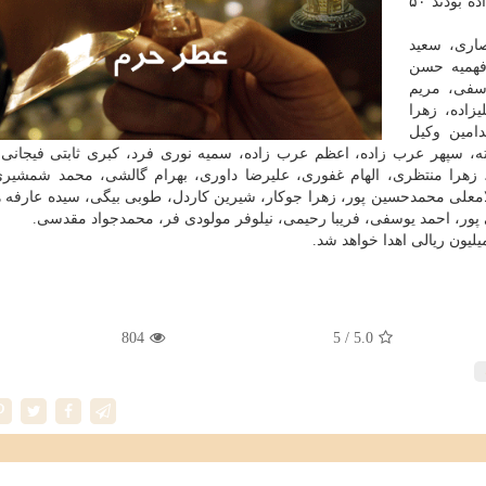
کسانی که بیشتر از ۸۰ درصد سووالات را درست پاسخ داده بودند ۵۰
اری، سعید
 فهمیه حسن
وسفی، مریم
زاده، زهرا
دامین وکیل
خته، سپهر عرب زاده، اعظم عرب زاده، سمیه نوری فرد، کبری ثابتی فیجانی
زهرا منتظری، الهام غفوری، علیرضا داوری، بهرام گالشی، محمد شمشیری
لامعلی محمدحسین پور، زهرا جوکار، شیرین کاردل، طوبی بیگی، سیده عارفه
 پور، احمد یوسفی، فریبا رحیمی، نیلوفر مولودی فر، محمدجواد مقدسی.
لیون ریالی اهدا خواهد شد.
804
/ 5
5.0