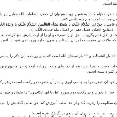
ن حضرت قیام کنند، به همین جهت شیعیان آن حضرت صلوات الله مقابل نیز بای
دن مصائب او بر امام خود تاسی کنند.
 غاصبان حقّ او
: السَّلاَمُ عَلَیکِ یا سَیدَهَ نِسَآءِ العَالَمینَ السَلاَمُ عَلَیکِ یا وَالِدَهَ الح
(مفاتیح الجنان. فصل دهم. در اعمال ماه جمادی الثّانی ).
ت:
ای اهل عالم بگریید… حق او را تصرف و او را از ارث پدرش منع کردند، ب
 ملائکه ی مقرب خدا بر آن ایستاده و بدون اجازه ورود نمی نمودند، آتش 
تسبیحات حضرت زهرا (س) ذکری شامل ۳۴ بار الله اکبر، ۳۳ بار الحمدلله و ۳۳ بار سبحان الله است که بنابر روایات، این ذکر 
بیحات حضرت زهرا (س) بعد از نمازهای واجب روزانه آمده و جز مشهورترین 
ر کثیر دانسته است.
یا نماز خود آن حضرت را به جا می آوری و نماز آن حضرت دو رکعت است در هر 
احد" را بخوان و در رکعت دوم سوره "قل یا ایها الکافرون" را بخوان و چون سل
 مظلومه را زیارت کند و از خدا طلب آمرزش کند حق تعالی گناهانش را می 
 روز، این زیارت را برای آن بانوی بزرگ ذکر شده است: