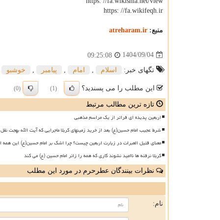
https: //fa.wikishia.net/view
https: //fa.wikifeqh.ir
منبع:
atreharam.ir
1404/09/04
09:25:08
تگهای خبر:
اسلام
,
امام
,
پیامبر
,
خوشبو
این مطلب را می پسندید؟
(0)
(1)
تازه ترین مطالب مرتبط
اربعین پدیده ای فراتر از یک مراسم مذهبی
شرط عجیب امام حسین(ع) بعد از خرید زمینهای کربلا ماجرایی که آیت الله بهجت نقل 
معنای قتیل العبرات در زیارت اربعین چیست؟ چرا اشک بر امام حسین(ع) این همه ا
کربلا نرفته ها ناامید نشوند کاری که همه را زائر امام حسین (ع) می کند
نظرات بینندگان عطرحرم در مورد این مطلب
ن
نام: