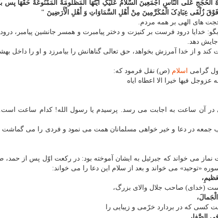
َةَ الْحُجَجِ عَلَی النَّاسِ أَجْمَعِینَ السَّلامُ عَلَیْکِ أَیَّتُهَا الْمَظْلُومَةُ الْمَمْنُوعَةُ حَقَّهَا پس بگ
هَا فَوْقَ زُلْفَی عِبَادِکَ الْمُکَرَّمِینَ مِنْ أَهْلِ السَّمَاوَاتِ وَ أَهْلِ الْأَرَضِینَ "
ر حجت های الهی بر همه مردم.
: خدایا درود فرست بر کنیزت و دختر پیامبرت و همسر جانشین پیامبر، درود
 جایش دهد.
کند و از خدا آمرزش بخواهد، حق تعالی گناهانش را بیامرزد و او را داخل بهش
سول گرامی
اسلام
(ص) نقل فرمود که:
عزوجل فیها خیرا الا اعطاه ایاه
 در آن ساعت به اجابت می رسد. پرسیدم یا رسول الله! کدام ساعت است. 
ب جمعه در دعا و خیر خواهی مسلمانان همت می نمود و فردی را می گماشت ت
نماز می خواند که جبرئیل به ایشان آموخته بود: در رکعت اوّل پس از حمد، ص
وره «توحید» می خواند و بعد از سلام این دعا را می خواند:
عَظیمِ،
ست (خدای) صاحب جلال والای بزرگ،
الْجَمالَ،
کسی که در بردارد خرّمی و زیبایی را
 فِی الصَّفا،