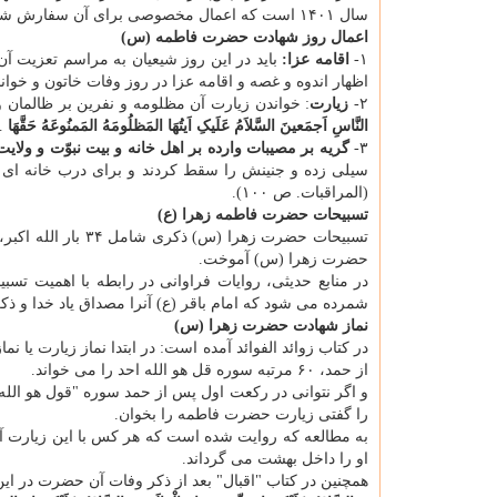
سال ۱۴۰۱ است که اعمال مخصوصی برای آن سفارش شده است.
اعمال روز شهادت حضرت فاطمه (س)
۱-
اقامه عزا:
باید در این روز شیعیان به مراسم تعزیت آ
اظهار اندوه و غصه و اقامه عزا در روز وفات خاتون و خوان
۲-
زیارت
: خواندن زیارت آن مظلومه و نفرین بر ظالمان و
النَّاسِ اَجمَعینَ السَّلاَمُ عَلَیکِ اَیتُهَا المَظلُومَهُ المَمنُوعَهُ حَقَّهَا
… 
۳-
گریه بر مصیبات وارده بر اهل خانه و بیت نبوّت و ولای
سیلی زده و جنینش را سقط کردند و برای درب خانه ای که
(المراقبات. ص ۱۰۰).
تسبیحات حضرت فاطمه زهرا (ع)
حضرت زهرا (س) آموخت.
در منابع حدیثی، روایات فراوانی در رابطه با اهمیت تس
شمرده می شود که امام باقر (ع) آنرا مصداق یاد خدا و ذک
نماز شهادت حضرت زهرا (س)
در کتاب زوائد الفوائد آمده است: در ابتدا نماز زیارت 
از حمد، ۶۰ مرتبه سوره قل هو الله احد را می خواند.
و اگر نتوانی در رکعت اول پس از حمد سوره "قول هو الله 
را گفتی زیارت حضرت فاطمه را بخوان.
به مطالعه که روایت شده است که هر کس با این زیارت آن
او را داخل بهشت می گرداند.
همچنین در کتاب "اقبال" بعد از ذکر وفات آن حضرت در این