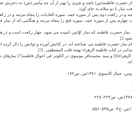
حضرت فاطمه(س) باشد و چیزی را بهتر از آن چه پیامبر (ص) به دخترش تعلی
نماز با دو سلام به جای آورَد.
به و در رکعت دوم پس از سوره حمد، سوره العادیات را پنجاه مرتبه و در ر
 چهارم پس از سوره حمد، سوره فتح را پنجاه مرتبه و هنگامی که از نماز ف
، نماز حضرت فاطمه که نماز اوّابین نامیده می شود، چهار رکعت است و در ه
د.2]
م نماز حضرت فاطمه می شناخته اند، در کتابش آورده و ثوابش را ذکر کرده اس
اسماعیل انصاری زنجانی در الموسوعة الکبری عن فاطمة الزهراء[6] و سید محمدبا
د.