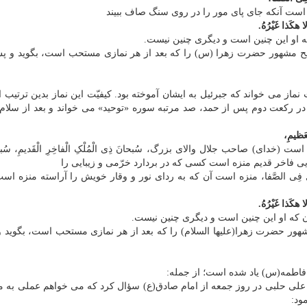
 است آنکه جای پای مور را در روی سنگ صاف ببیند
 هکَذا غَیْرُهُ.
که او این چنین است و دیگری چنین نیست.
بیح مشهور حضرت زهرا (س) را که بعد از هر نمازی مستحب است، بگوید و پس
ماز می خواند که جبرئیل به ایشان آموخته بود. کیفیّت این نماز بدین ترتیب
و در رکعت دوم پس از حمد، صد مرتبه سوره «توحید» می خواند و بعد از سلام 
عَظیمِ،
ای) صاحب جلال والای بزرگ، سُبحانَ ذِی الْمُلْکِ الْفاخِرِ الْقَدیمِ، سُبحا
انروایی فاخر قدیم منزه است کسی که در بردارد خرّمی و زیبایی را
اَثَرَ النَّمْلِ فِی الصَّفا، منزه است آن که به ردای نور و وقار خویش را آراسته منزه ا
 هکَذا غَیْرُهُ.
آن که او این چنین است و دیگری چنین نیست.
هور حضرت زهرا(علیها السلام) را که بعد از هر نمازی مستحب است، بگوید 
ت فاطمه(س) یاد شده است؛ از جمله:
ی حلبی در روز جمعه از امام صادق(ع) سؤال کرد که می خواهم عملی به من
ود: