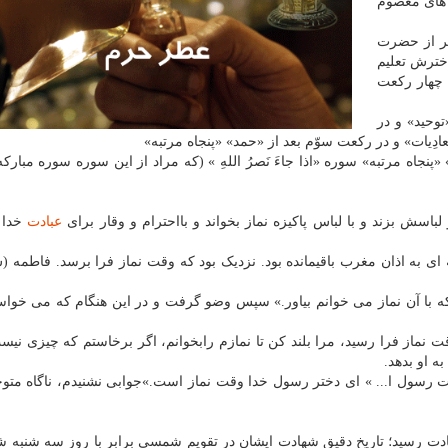
 های معصوم
ر از حضرت
دخترش تعلیم
 چهار رکعت
وحید» و در
ادِیات» و در رکعت سوّم بعد از «حمد» «پنجاه مرتبه»
«پنجاه مرتبه» سوره «اذا جاءَ نَصرُ اللهِ » (که مراد از این سوره سوره مبارکه
سش بزند و با لباس پاکیزه نماز بخواند و بااحترام و وقار برای
عبادت
خدا 
به اذان مغرب باقیمانده بود. نزدیک بود که وقت نماز فرا برسد. فاطمه (
ه با آن نماز می خوانم بیاور.» سپس وضو گرفت و در این هنگام که می خوا
 نماز فرا رسید، مرا بلند کن تا نمازم رابخوانم، اگر برخاستم که چیزی نیس
 او بدهد.
بنت رسول ا... » ای دختر رسول خدا وقت نماز است.»جوابی نشنیدم، ناگاه مت
سال ۱۱ هجری قمری به شهادت رسید؛ تاریخ دقیق شهادت ایشان در تقویم شمسی برابر با روز سه شن