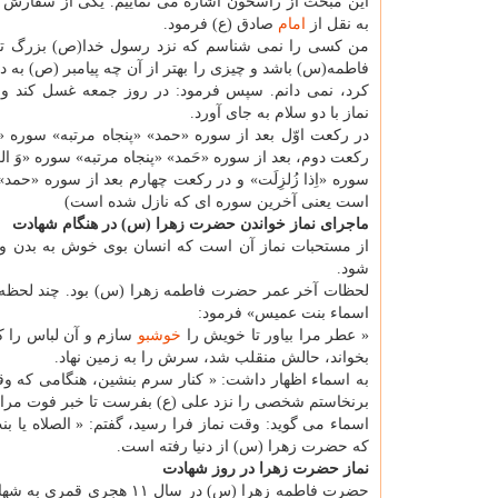
این مبحث از راسخون اشاره می نماییم. یکی از سفارش
به نقل از
امام
صادق (ع) فرمود.
من کسی را نمی شناسم که نزد رسول خدا(ص) بزرگ ت
فاطمه(س) باشد و چیزی را بهتر از آن چه پیامبر (ص) به 
کرد، نمی دانم. سپس فرمود: در روز جمعه غسل کند و
نماز با دو سلام به جای آورد.
در رکعت اوّل بعد از سوره «حمد» «پنجاه مرتبه» سوره «ت
رکعت دوم، بعد از سوره «حَمد» «پنجاه مرتبه» سوره «وَ الع
سوره «اِذا زُلزِلَت» و در رکعت چهارم بعد از سوره «حمد» 
است یعنی آخرین سوره ای که نازل شده است)
ماجرای نماز خواندن حضرت زهرا (س) در هنگام شهادت
از مستحبات نماز آن است که انسان بوی خوش به بدن و لبا
شود.
لحظات آخر عمر حضرت فاطمه زهرا (س) بود. چند لحظه ای 
اسماء بنت عمیس» فرمود:
« عطر مرا بیاور تا خویش را
خوشبو
سازم و آن لباس را ک
بخواند، حالش منقلب شد، سرش را به زمین نهاد.
به اسماء اظهار داشت: « کنار سرم بنشین، هنگامی که وقت
برنخاستم شخصی را نزد علی (ع) بفرست تا خبر فوت مرا به
اسماء می گوید: وقت نماز فرا رسید، گفتم: « الصلاه یا 
که حضرت زهرا (س) از دنیا رفته است.
نماز حضرت زهرا در روز شهادت
حضرت فاطمه زهرا (س) در 