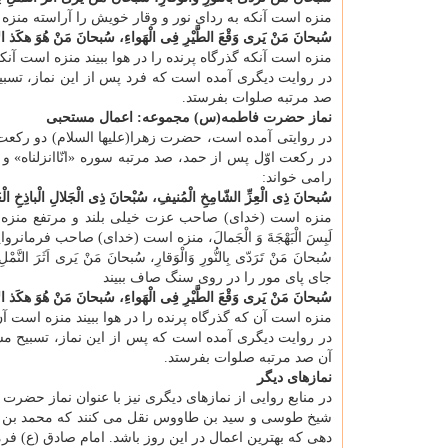
منزه است آنکه به ردای نور و وقار خویش را آراسته منزه
سُبحانَ مَنْ یَری وَقْعَ الطَّیْرِ فِی الْهَواءِ، سُبحانَ مَنْ هُوَ هکَذ الا
منزه است آنکه گذرگاه پرنده را در هوا ببیند منزه است آن
در روایت دیگری آمده است که فرد پس از این نماز، تس
صد مرتبه صلوات بفرستد.
نماز حضرت فاطمه(س) مجموعه: اعمال مستحبی
در روایتی آمده است، حضرت زهرا(علیها السلام) دو رکعت ن
در رکعت اوّل پس از حمد، صد مرتبه سوره «انّاانزلناه» 
رامی خواند:
سُبحانَ ذِی الْعِزِّ الشّامِخِ الْمُنیفِ، سُبْحانَ ذِی الْجَلالِ الْباذِخِ الْ
منزه است (خدای) صاحب عزت خیلی بلند و مرتفع منزه است (خد
لَبِسَ الْبَهْجَةَ وَ الْجَمالَ، منزه است (خدای) صاحب فرم
سُبحانَ مَنْ تَرَدّی بِالنُّورِ وَالْوَقارِ، سُبحانَ مَنْ یَری 
جای پای مور را در روی سنگ صاف ببیند
سُبحانَ مَنْ یَری وَقْعَ الطَّیْرِ فِی الْهَواءِ، سُبحانَ مَنْ هُوَ هکَذ الا
منزه است آن که گذرگاه پرنده را در هوا ببیند منزه است 
در روایت دیگری آمده است که پس از این نماز، تسبیح مش
آن صد مرتبه صلوات بفرستد.
نمازهای دیگر
در منابع روایی از نمازهای دیگری نیز با عنوان نماز حضر
شیخ طوسی و سید بن طاووس نقل می کنند که محمد بن عل
دهی که بهترین اعمال در این روز باشد. امام صادق (ع) فرم