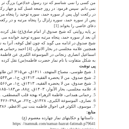
من کسی را نمی شناسم که نزد رسول خدا(ص) بزرگ تر از 
نمی دانم. سپس فرمود: در روز جمعه غسل کند و چهار رکعت 
در رکعت اول پس از سوره حمد، سوره توحید را پنجاه مرت
پس از سوره حمد، سوره زلزال را پنجاه مرتبه و در رکعت
دعای خاصی را بخواند.[1]
بر پایه روایتی که شیخ صدوق از امام صادق(ع) نقل کرده
آن بعد از سوره حمد، پنجاه مرتبه سوره توحید خوانده می شو
شیخ صدوق در ادامه می گوید که چون اهل کوفه، آنرا به نا
همچنین علامه مجلسی در بحار الانوار، [4] احمد رحمانی همدانی در کتاب فاطمة الزهراء بهجة قلب المصطفی، [5]
به شکل متفاوت با نام نماز حضرت فاطمه(س) نقل کرده ان
پی نوشت
1. شیخ طوسی، مصباح المتهجد، ۱۴۱۱ق، ص۳۱۵؛ ابن طاووس، جمال الاسبوع، ۱۳۷۱ش، ص۱۷۲.
2. شیخ صدوق، من لا یحضره الفقیه، ۱۴۱۳ق، ج۱، ص۵۴۴.
3. شیخ صدوق، من لا یحضره الفقیه، ۱۴۱۳ق، ج۱، ص۵۶۶.
4. علامه مجلسی، بحار الأنوار، ۱۴۰۳ق، ج۸۸، ص۱۸۳–۱۸۵.
5. رحمانی همدانی، فاطمة الزهراء بهجة قلب المصطفی، ۱۳۷۸ش، ص۲۲۳–۲۲۸.
6. نصاری، الموسوعة الکبری، ۱۴۲۸ق، ج۲۲، ص۳۹۸–۴۲۶.
7. موسوی، الکوثر فی احوال فاطمه بنت نبی الاعظم، ۱۳۸۶ش، ج۴، ص۵۳۵–۵۵۶.
منابع:
. داستانها و حکایتهای نماز چهارده معصوم (ع)
https: //namnak.com/namaz-hazrat-fatimah.p79641