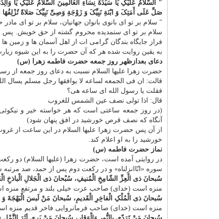
" السَّلامُ عَلَیْکِ یَا سَیِّدَةَ نِسَاءِ الْعَالَمِینَ السَّلامُ عَلَیْکِ یَا وَالِد
صَلِّ عَلَی أَمَتِکَ وَ ابْنَةِ نَبِیِّکَ وَ زَوْجَةِ وَصِیِّ نَبِیِّکَ صَلاةً تُزْلِفُ
" سلام بر تو ای بانوی بانوان جهانیان، سلام بر تو ای ماد
سلام بر تو ای ستمدیده محروم گشته از حق خویش. پس بگو
فراز جایگاه بندگان گرامی ات از اهل آسمان ها و زمین ها
به یقین روایت شده هر که آن حضرت را به این شیوه زیارت 
دعای بعدازظهر روز جمعه حضرت فاطمه زهرا (س)
حضرت زهرا علیها السلام نسبت به دعای روز جمعه از ر
قالت: ان فی الجمعه لساعه لا یوافقها رجل مسلم یسال الله 
فقلت یا رسول الله ای ساعه هی؟
قال: اذا تولی نصف عین الشمس للغروب
(در روز جمعه ساعتی است که هر خواسته خیر و نیکوئی
آنگاه که نصف قرص خورشید در افق پنهان شود)
از آن پس حضرت زهرا علیها السلام در این ساعت از غرو
خورشید را به او اعلام کند.
نماز حضرت فاطمه (س)
در روایتی آمده است، حضرت زهرا (علیها السلام) دو رکعت 
سوره «انّاانزلناه» و در رکعت دوم پس از حمد، صد مرتبه س
سُبحانَ ذی الْعِزِّ الشّامِخِ الْمُنیفِ، سُبْحانَ ذی الْجَلالِ الْباذخِ الْ
منزه است (خدای) صاحب عزت خیلی بلند و مرتفع منزه ا
سُبحانَ ذی الْمُلْکِ الْفاخِرِ الْقَدیمِ، سُبحانَ مَنْ لَبسَ الْبَهْجَةَ وَ 
منزه است (خدای) صاحب فرمانروایی فاخر قدیم منزه است 
سُبحانَ مَنْ تَرَدّی بالنُّورِ وَالْوَقارِ، سُبحانَ مَنْ یَری اَثَرَ النَّمْلِ