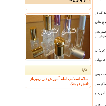
جدیدترین ها
د که در
ُجَجِ عَلَی
ه صورتش
خواستند
را پیامبر (ص) به
تعقیبات
تگها
رکعت پس
اسلام
اسلامی
امام
آموزش
دین
رپورتاژ
ام نماز
دانش
فرهنگ
آمرزد و