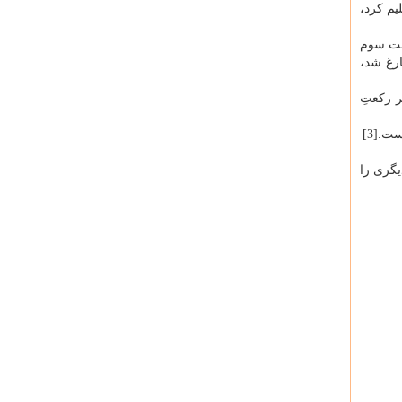
م کرد،
کعت سوم
ارغ شد،
ر رکعتِ
ت.[3]
قر موسوی در الکوثر فی احوال فاطمه[7] نمازهای دیگری را