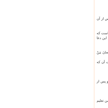
 از آن
 است که
این دعا
نَ مَنْ
ست آن که
و پس از
 تعلیم