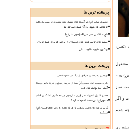
پربیننده ترین ها
حضرت عباس(ع) در آیینه کلام هفت امام معصوم از بصیرت نافذ
تا مقامی که شهدا به آن غبطه می خورند
تاج ملائکه بر سر امیرالمؤمنین علی(ع)
سنت های جالب کشورهای مسلمان و ایرانی ها برای عید قربان
 «نَصر»
واکاوی مفهوم مقاومت ملی
مشغول
پربحث ترین ها
اربعین پدیده ای فراتر از یک مراسم مذهبی
س) به «
شرط عجیب امام حسین(ع) بعد از خرید زمینهای کربلا ماجرایی که
ست نماز
آیت الله بهجت نقل کرد
معنای قتیل العبرات در زیارت اربعین چیست؟ چرا اشک بر امام
ت و اگر
حسین(ع) این همه اهمیت دارد؟
کربلا نرفته ها ناامید نشوند کاری که همه را زائر امام حسین (ع)
وجه شدم
می کند
به ششم دی