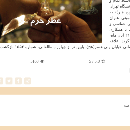
تاد تمام و
شگاه تهران
ه هنر)» به
بئی عنوان
با همكاری
و مدرسه ملی سینمای ایران روز دوشنبه ۲۱ آبان ماه،
دد. علاقه
ولی عصر(عج)، پایین تر از چهارراه طالقانی، شماره ۱۵۵۲ بازگشت كنند.
5168
/ 5
5.0
کند؟