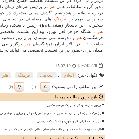
برگزار می گردد. در این نشست تخصصی حسن بلخاری، اس
مدیر گروه مطالعات عالی
هنر
در پردیس هنرهای زیبای دان
دربارة «اسلام و هندوئیسم (كشف مبانی مشترك در حوز
سخنرانی مهمچنین
فرهنگ
های مسلمانی در سینمای بم
سخنرانی ایرا باسكار (Ira bhaskar)، رئیس دانشكده زیبایی شناسی و
هنر
دانشگاه جواهر لعل نهرو، بود.این نشست تخصصی 
فرهنگستان
هنر
ساعت ۱۶، در تالار ایران فرهنگستان
هنر
برگزار می گر
مندان برای حضور در این نشست تخصصی می توانند به نشانی خیابان 
1397/08/20
15:02:19
تگهای خبر:
اسلام
,
اسلامی
,
فرهنگ
,
هنر
این مطلب را می پسندید؟
(0)
(1)
تازه ترین مطالب مرتبط
اربعین پدیده ای فراتر از یک مراسم مذهبی
راز برکت در زندگی از دید اسلام چرا صله رحم عمر را طولانی و روزی را بیشتر می 
اجرای برنامه قرآنی قرار طلوع در 350 موکب اربعینی
نظریه موجهات از با اهمیت ترین یافته های منطق اسلامی بازخوانی میراث ابن سینا
نظرات بینندگان عطرحرم در مورد این مطلب