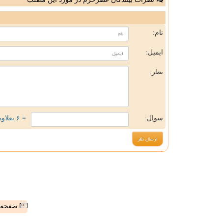
ن
نام:
ایمیل:
نظر:
سوال:
= ۶ بعلاوه ۱
صفحه ا