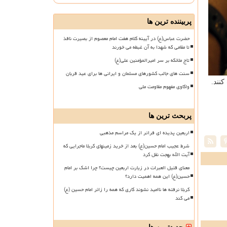
پربیننده ترین ها
حضرت عباس(ع) در آیینه کلام هفت امام معصوم از بصیرت نافذ
تا مقامی که شهدا به آن غبطه می خورند
تاج ملائکه بر سر امیرالمؤمنین علی(ع)
سنت های جالب کشورهای مسلمان و ایرانی ها برای عید قربان
واکاوی مفهوم مقاومت ملی
پربحث ترین ها
اربعین پدیده ای فراتر از یک مراسم مذهبی
شرط عجیب امام حسین(ع) بعد از خرید زمینهای کربلا ماجرایی که
آیت الله بهجت نقل کرد
معنای قتیل العبرات در زیارت اربعین چیست؟ چرا اشک بر امام
حسین(ع) این همه اهمیت دارد؟
کربلا نرفته ها ناامید نشوند کاری که همه را زائر امام حسین (ع)
می کند