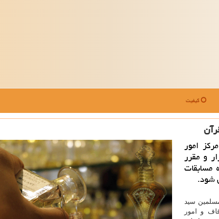
کیفیت
رآن
كز امور
ار و مقرر
 مسابقات
 شود.
مسلمین سید
اف و امور