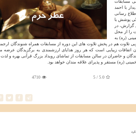
لی مسابقات
دار با احمد
طلاع رسانی
گی پوشش با
ن گزارش، در
 را از محل
نی (ره) به
یی تلاوت هم در پخش تلاوت های این دوره از مسابقات همراه شنوندگان ارجمن
اتفاقات زیبایی است كه هر روز هدایای ارزشمندی به برگزیدگان عرضه م
ندگان و حاضران در سالن مسابقات از تماشای رویداد بزرگ قرآنی بهره و لذت 
ینی (ره) مستقر و پذیرای علاقه مندان خواهد بود.
4710
/ 5
5.0
کرد