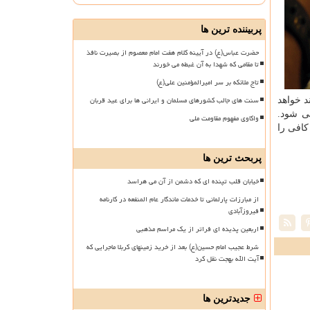
پربیننده ترین ها
حضرت عباس(ع) در آیینه کلام هفت امام معصوم از بصیرت نافذ
تا مقامی که شهدا به آن غبطه می خورند
تاج ملائکه بر سر امیرالمؤمنین علی(ع)
سنت های جالب کشورهای مسلمان و ایرانی ها برای عید قربان
د خواهد
ی شود.
واکاوی مفهوم مقاومت ملی
كافی را
پربحث ترین ها
خیابان قلب تپنده ای که دشمن از آن می هراسد
از مبارزات پارلمانی تا خدمات ماندگار عام المنفعه در کارنامه
فیروزآبادی
اربعین پدیده ای فراتر از یک مراسم مذهبی
شرط عجیب امام حسین(ع) بعد از خرید زمینهای کربلا ماجرایی که
آیت الله بهجت نقل کرد
جدیدترین ها