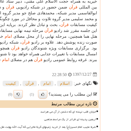
خیریه به همراه حجت الاسلام علی مقنی، دبیر ستاد عا
بین المللی
قرآن
ضمن حضور در شبكه رادیویی
قرآن
و دی
ابوالقاسمی مدیر شبكه، محمدهادی صلح جو مدیر گروه ا
و محمد سلیمی مدیر گروه تلاوت و محافل در مورد چگون
كیفیت مسابقات
قرآن
، بحث و تبادل نظر كردند. برپایه ای
این جلسه مقرر شد رادیو
قرآن
مرحله نیمه نهایی مسابقات
هتل هما همچنین، مرحله نهایی را از محل مصلای
امام
خمی
صورت زنده پوشش دهد. علاوه بر رادیو
قرآن
، شبكه رادیو
بود. برگزاری مسابقات ویژه شنوندگان رادیو
قرآن
همچون 
امسال مسابقات با تغییرات جذابی همراه خواهد بود تا شنو
ببرند. غرفه روابط عمومی رادیو
قرآن
هم در مصلای
امام
خم
1397/12/27
22:28:50
تگهای خبر:
اسلام
,
امام
,
قرآن
,
كیفیت
این مطلب را می پسندید؟
(0)
(1)
تازه ترین مطالب مرتبط
خیابان قلب تپنده ای که دشمن از آن می هراسد
اربعین پدیده ای فراتر از یک مراسم مذهبی
شرط عجیب امام حسین(ع) بعد از خرید زمینهای کربلا ماجرایی که آیت الله بهجت نقل 