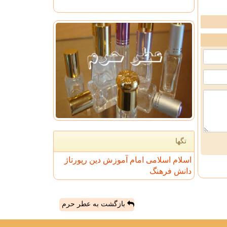
تگها
اسلام
اسلامی
امام
آموزش
دین
رپورتاژ
دانش
فرهنگ
بازگشت به عطر حرم