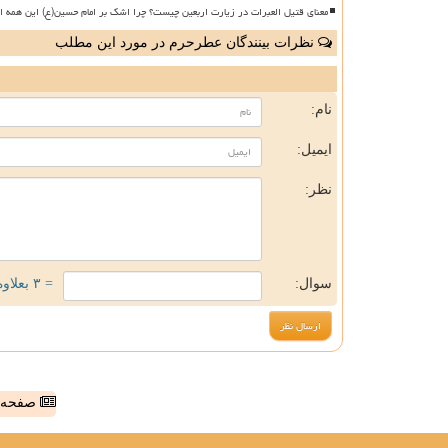
معنای قتیل العبرات در زیارت اربعین چیست؟ چرا اشک بر امام حسین(ع) این همه ا
نظرات بینندگان عطرحرم در مورد این مطلب
ن
نام:
ایمیل:
نظر:
سوال:
= ۳ بعلاوه ۱
صفحه ا