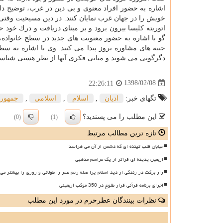
اشاره به حضور افراد معنوی و بی دین در غرب، توضیح داد
خویش را در جهان غرب نمایان كنند. در دین مسیحیت وقتی
اتوریته كلیسا بیرون برود و بر مبنای دریافت و درك خود 
گو با اشاره به حضور معنویت های جدید در سطح خانواده،
جنبه های مشاوره بروز پیدا می كنند. وی با اشاره به س
دگرگونی می شوند و مبانی فكری آنها از نظر هستی شناس
1398/02/08
22:26:11
تگهای خبر:
ادیان
,
اسلام
,
اسلامی
,
جمهوری
این مطلب را می پسندید؟
(0)
(1)
تازه ترین مطالب مرتبط
خیابان قلب تپنده ای که دشمن از آن می هراسد
اربعین پدیده ای فراتر از یک مراسم مذهبی
راز برکت در زندگی از دید اسلام چرا صله رحم عمر را طولانی و روزی را بیشتر می 
اجرای برنامه قرآنی قرار طلوع در 350 موکب اربعینی
نظرات بینندگان عطرحرم در مورد این مطلب
ن