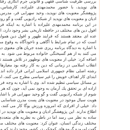
بررسی ظرفیت شناسی فقهی و قانونی جرم انگاری رفتا
های نوپدید، با حضور محمدمهدی علیزاده، كارشناس، 
پژوهشگر معنویت های نوپدید، وحید سهرابی فر، مدرس
ادیان و معنویت های نوپدید از شبكه رادیویی گفت و گو رو
در این برنامه محمدمهدی علیزاده با اشاره به اینكه فرا
افول دین های مختلف در حافظه تاریخی بشر وجود دارد، ا
عده ای معتقد هستند كه فرایند ظهور و افول دین همو
است كه در تمام شرایط با آگاهی و ناخودآگاه به وقوع می
با اشاره به دیدگاه برنامه ریزی شده جریان های معنوی د
می كنند به از هم گسیختگی خانواده مربوط می شود. به ص
اضافه كرد: خیلی از معنویت های نوظهور در تلاش هستند تا ج
انقلاب اسلامی در زمانی كه دین به كار رفته بود معیار
رشته اصلی نظام جمهوری اسلامی ایرانی قرار داده اند
ابتدای كار اهداف خویش را غیر سیاسی مطرح می كنند، اما
بر مسائل سیاسی تنظیم شده اند. وی با اشاره به وجه فر
اراده ای بر تحقق یك آرمان به وجود نمی آید، چون كه هر
شوم از شبكه رادیویی گفت و گو وحید سهرابی فر با اشار
هویت سیال موجود در معنویت های پست مدرن شناسایی و 
داد: خیلی از افرادی كه امروزه ورزش یوگا كار می كنند
اطلاع ندارند. این پژوهشگر ادیان و معنویت های نوپدید در
ساده به نظر می رسد اما در باطن به نظریه های متعد
مختلف زندگی انسان، عنوان كرد: معنویت های مختلف می 
گفت امروزه گروه های كوچكی در كشور وجود دارند كه معن