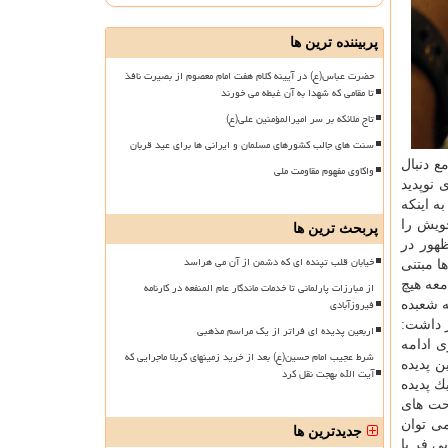
پربیننده ترین ها
حضرت عباس(ع) در آیینه کلام هفت امام معصوم از بصیرت نافذ
تا مقامی که شهدا به آن غبطه می خورند
تاج ملائکه بر سر امیرالمؤمنین علی(ع)
سنت های جالب کشورهای مسلمان و ایرانی ها برای عید قربان
ع دنبال
واکاوی مفهوم مقاومت ملی
 نوپدید
ه اینكه
خویش را
پربحث ترین ها
هور در
خیابان قلب تپنده ای که دشمن از آن می هراسد
ا مبتنی
معه هیچ
از مبارزات پارلمانی تا خدمات ماندگار عام المنفعه در کارنامه
فیروزآبادی
ه شعبده
ر داشت:
اربعین پدیده ای فراتر از یک مراسم مذهبی
 ادامه
شرط عجیب امام حسین(ع) بعد از خرید زمینهای کربلا ماجرایی که
ن پدیده
آیت الله بهجت نقل کرد
ك پدیده
حت های
می توان
جدیدترین ها
ی فر با