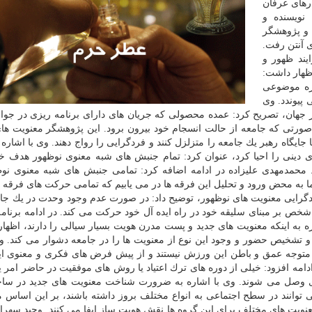
رهای عرفان
نویسنده و
 و پژوهشگر
ی آنتن رفت.
یند ظهور و
ظهار داشت:
اره موضوعی
 پیوندد. وی
ر جهان، تصریح كرد: عمده محصولی كه جریان های دارای برنامه ریزی در جوام
ورتی كه جامعه از حالت انسجام خود بیرون برود. این پژوهشگر معنویت های
ایگاه رهبر یك جامعه را متزلزل كنند و فردگرایی را رواج دهند. وی با اشاره ب
های دینی را احیا كرد، عنوان كرد: تمام جنبش های شبه معنوی نوظهور هدف 
. محمدمهدی علیزاده در ادامه اضافه كرد: تمامی جنبش های شبه معنوی نوظ
 به محض ورود و تحلیل این فرقه ها در می یابیم كه تمامی حركت های فرقه ه
دگرایی معنویت های نوظهور، توضیح داد: در صورت عدم وجود وحدت در یك جا
 شخص بر مبنای سلیقه خود در راه ایده آل خود حركت می كند. در ادامه برنام
ه به اینكه معنویت های جدید و پست مدرن هویت بسیار سیالی را دارند، اظها
تشخیص حضور و وجود این نوع از معنویت ها را در جامعه دشوار می كند. وی
، متوجه عمق و باطن این ورزش نیستند و از پیش فرض های فكری و معنوی ای
 ادامه افزود: خیلی از دوره های ترك اعتیاد یا روش های موفقیت در حاضر امر ی
دی وصل می شوند. وی با اشاره به ضرورت شناخت معنویت های جدید در سا
توانند در سطح اجتماعی به انواع مختلف بروز داشته باشند، بر این اساس 
ویت های مختلف برای این گروه ها نقش هویت ساز ایفا می كنند. وحید سهراب