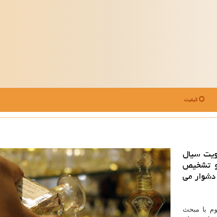
کیفیت
ویت سیال
و تشخیص
 دشوار می
م با مبحث