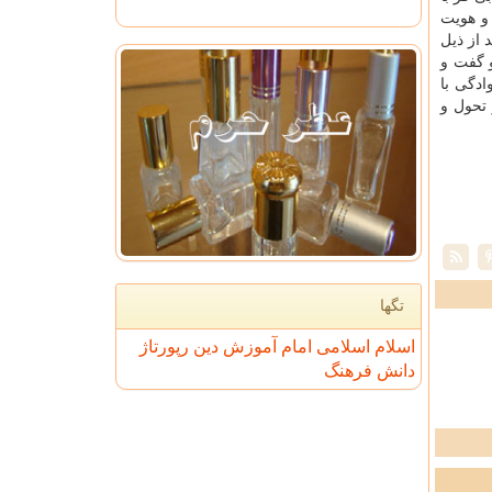
 و هویت
 از ذیل
و گفت و
ادگی با
 تحول و
تگها
اسلام
اسلامی
امام
آموزش
دین
رپورتاژ
دانش
فرهنگ