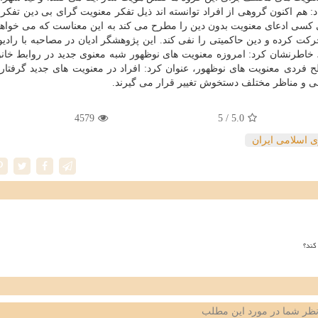
: هم اكنون گروهی از افراد توانسته اند ذیل تفكر معنویت گرای بی دین تفكر
 كسی ادعای معنویت بدون دین را مطرح می كند به این معناست كه می خواهد
حركت كرده و دین حاكمیتی را نفی كند. این پژوهشگر ادیان در مصاحبه با رادی
 خاطرنشان كرد: امروزه معنویت های نوظهور شبه معنوی جدید در روابط خانو
طح فردی معنویت های نوظهور، عنوان كرد: افراد در معنویت های جدید گرفتار
ی و مناظر مختلف دستخوش تغییر قرار می گیرند.
4579
/ 5
5.0
 اسلامی ایران
کند؟
ظر شما در مورد این مطلب