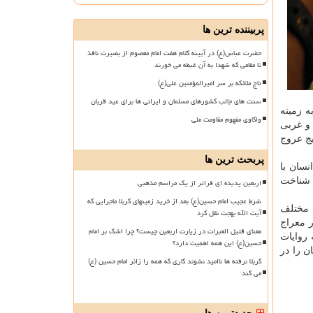
پربیننده ترین ها
حضرت عباس(ع) در آیینه کلام هفت امام معصوم از بصیرت نافذ
تا مقامی که شهدا به آن غبطه می خورند
تاج ملائکه بر سر امیرالمؤمنین علی(ع)
سنت های جالب کشورهای مسلمان و ایرانی ها برای عید قربان
ه زمینه
واکاوی مفهوم مقاومت ملی
 و غربی
یج عروج
پربحث ترین ها
سان با
 شناخت
اربعین پدیده ای فراتر از یک مراسم مذهبی
شرط عجیب امام حسین(ع) بعد از خرید زمینهای کربلا ماجرایی که
 مختلف
آیت الله بهجت نقل کرد
 معراج
معنای قتیل العبرات در زیارت اربعین چیست؟ چرا اشک بر امام
 روایات
حسین(ع) این همه اهمیت دارد؟
ن را در
کربلا نرفته ها ناامید نشوند کاری که همه را زائر امام حسین (ع)
می کند