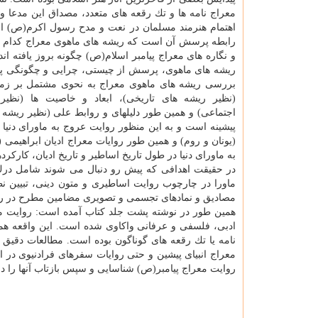
معراج نامه ها و تك رقعه های متعدد، مصداق این مدعا و 
اهتمام هنرمند مسلمان در نعت و مدح رسول اكرم(ص) ا
رابطه پرسش آن است كه ریشه های ماهوی معراج كدام ان
و نگاره های معراج پیامبر اسلام(ص) چگونه بروز یافته ا
ریشه های ماهوی، پرسش از چیستی، چرایی و چگونگی پ
بررسی ریشه های ماهوی معراج به نحوی مشتمل بر زمین
(نظیر ریشه های تاریخی)، ابعاد و خاصیت ها (نظیر
اجتماعی) و همین طور دلیلهای و روابط علی (نظیر ریشه 
پیشینه است و به این منظور روایت عروج به ماورای دنیا 
(یونان و روم) و همین طور روایات معراج ادیان ابراهیمی
به ماورای دنیا در طول تاریخ اساطیر و تاریخ ادیان، كارك
در حقیقت اهدافی كه پیش رو دنبال می شوند شامل درك م
ماورا در چارچوب روایت اساطیری و متون دینی، تبیین ن
مصادیق و نمادهای تجسمی و تصویری مضامین مطرح در رو
همین طور در نوشته پشت جلد كتاب آمده است: روایت م
ادبی، فلسفی و عرفانی واكاوی شده است. این واقعه هم
نامه یا تك رقعه های گوناگون بوده است. مطالعات دقیق 
معراج انبیای پیشین و حتی روایات سفرهای فرادنیوی در ا
روایت معراج پیامبر(ص) شناسایی و سپس بازتاب آنها را