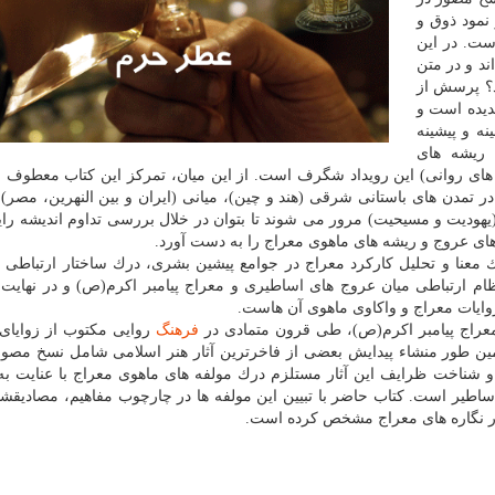
نمود ذوق و
ست. در این
د و در متن
ند؟ پرسش از
دیده است و
ه و پیشینه
 ریشه های
های روانی) این رویداد شگرف است. از این میان، تمركز این كتاب معطوف ب
در تمدن های باستانی شرقی (هند و چین)، میانی (ایران و بین النهرین، مصر)
 (یهودیت و مسیحیت) مرور می شوند تا بتوان در خلال بررسی تداوم اندیشه را
ردهای عروج و ریشه های ماهوی معراج را به دست آورد.
عنا و تحلیل كاركرد معراج در جوامع پیشین بشری، درك ساختار ارتباطی ان
ظام ارتباطی میان عروج های اساطیری و معراج پیامبر اكرم(ص) و در نهایت
ایات معراج و واكاوی ماهوی آن هاست.
عراج پیامبر اكرم(ص)، طی قرون متمادی در
فرهنگ
روایی مكتوب از زوایای
ین طور منشاء پیدایش بعضی از فاخرترین آثار هنر اسلامی شامل نسخ مصور
و شناخت ظرایف این آثار مستلزم درك مولفه های ماهوی معراج با عنایت به
ساطیر است. كتاب حاضر با تبیین این مولفه ها در چارچوب مفاهیم، مصادیقشا
 در نگاره های معراج مشخص كرده است.