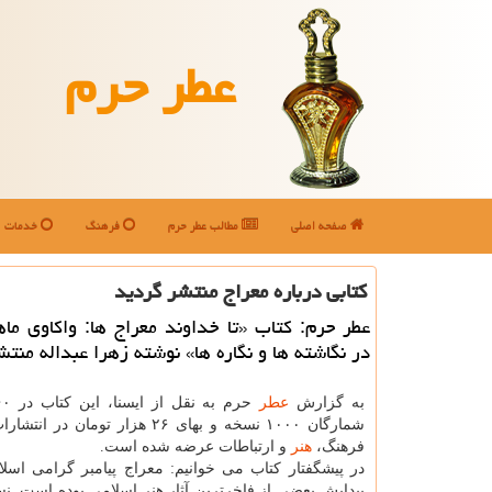
عطر حرم
صفحه اصلی
مطالب عطر حرم
فرهنگ
خدمات
كتابی درباره معراج منتشر گردید
عطر حرم: كتاب «تا خداوند معراج ها: واكاوی ما
در نگاشته ها و نگاره ها» نوشته زهرا عبداله منتش
به گزارش
عطر
شمارگان ۱۰۰۰ نسخه و بهای ۲۶ هزار تومان 
فرهنگ،
هنر
و ارتباطات عرضه شده است.
در پیشگفتار كتاب می خوانیم: معراج پیامبر گرامی اسل
پیدایش بعضی از فاخرترین آثار هنر اسلامی بوده است. ن