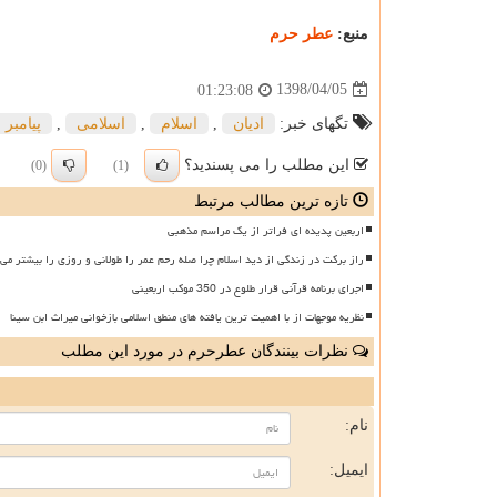
منبع:
عطر حرم
1398/04/05
01:23:08
تگهای خبر:
ادیان
,
اسلام
,
اسلامی
,
پیامبر
این مطلب را می پسندید؟
(0)
(1)
تازه ترین مطالب مرتبط
اربعین پدیده ای فراتر از یک مراسم مذهبی
راز برکت در زندگی از دید اسلام چرا صله رحم عمر را طولانی و روزی را بیشتر می 
اجرای برنامه قرآنی قرار طلوع در 350 موکب اربعینی
نظریه موجهات از با اهمیت ترین یافته های منطق اسلامی بازخوانی میراث ابن سینا
نظرات بینندگان عطرحرم در مورد این مطلب
ن
نام:
ایمیل: