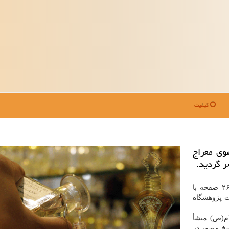
کیفیت
هوی معراج
ر گردید.
حرم به نقل از ایسنا، این كتاب در ۲۶۰ صفحه با
در انتشارات پژوهشگاه
ام(ص) منشأ
سخ مصور در