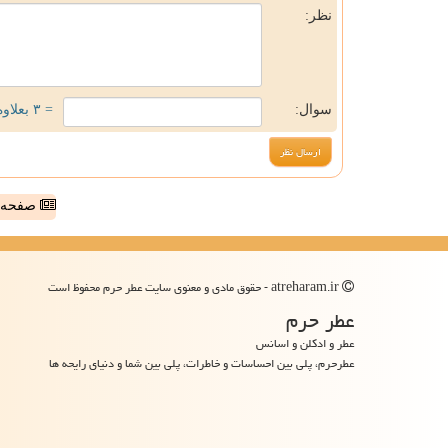
نظر:
سوال:
= ۳ بعلاوه ۳
صفحه ا
atreharam.ir - حقوق مادی و معنوی سایت عطر حرم محفوظ است
عطر حرم
عطر و ادکلن و اسانس
عطرحرم، پلی بین احساسات و خاطرات، پلی بین شما و دنیای رایحه ها