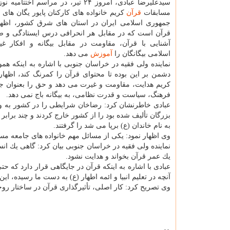
سیدعلیرضا عبادی، امروز ۲۴ تیر، در مراسم اختت
مسابقات
قرآن
كریم خانواده های كاركنان پایور یگان های
جمهوری اسلامی ایران در استان های شرق كشور، اظهار
قرآن است كه در مقابل هر انحرافی درس ایستادگی و ص
آشنایی با قرآن، مقاومت در مقابل بیگانه و افكار غی
اسلامی بیگانگان را
آموزش
می دهد.
نماینده ولی فقیه در خراسان جنوبی با اشاره به اینكه ه
دشمن بر این بوده تا محتوای قرآن را كمرنگ كند، اظهار 
كریم هدایت، مقاومت و غیرت می دهد و حق را بعنوان جبه
فرهنگ، سیاست و قدرت نظامی، به بیگانه باج نمی دهد.
عبادی خاطرنشان كرد: رضاخان شرایطی را در كشور به وج
بزرگان تألیف شده بود را از كشور خارج كردند و چند برابر 
به نام خاندان (ع) برپا می شد را گرفتند.
وی اظهار نمود: یكی از مسائل مهم خانواده های جامعه م
نماینده ولی فقیه در خراسان جنوبی بیان كرد: گاهی یك ان
یك عمر قرآن بخواند و هدایت نشود.
عبادی با اشاره به اینكه قرآن در جایگاهی قرار دارد كه ح
آنچه در تعلیم انبیا و ائمه اطهار (ع) به دست ما رسیده، ا
وی تصریح كرد: كار اصلی، تأثیرگذاری قرآن در ساختار ر