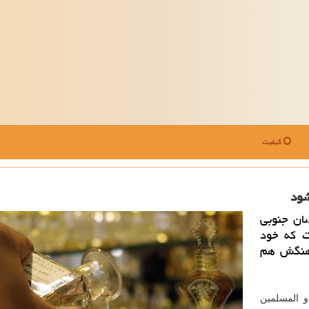
کیفیت
شود
ان جنوبی
ت كه خود
هنگش هم
و المسلمین