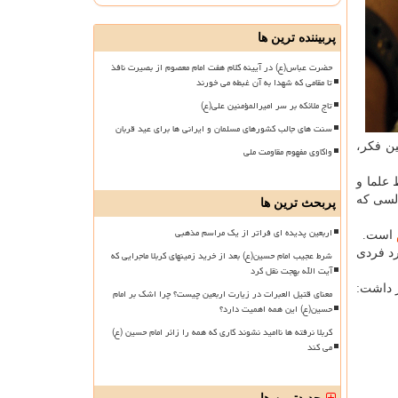
پربیننده ترین ها
حضرت عباس(ع) در آیینه کلام هفت امام معصوم از بصیرت نافذ
تا مقامی که شهدا به آن غبطه می خورند
تاج ملائکه بر سر امیرالمؤمنین علی(ع)
سنت های جالب کشورهای مسلمان و ایرانی ها برای عید قربان
ین فكر،
واکاوی مفهوم مقاومت ملی
قبل توسط علما و
السی كه
پربحث ترین ها
اربعین پدیده ای فراتر از یک مراسم مذهبی
است.
رد فردی
شرط عجیب امام حسین(ع) بعد از خرید زمینهای کربلا ماجرایی که
آیت الله بهجت نقل کرد
ر داشت:
معنای قتیل العبرات در زیارت اربعین چیست؟ چرا اشک بر امام
حسین(ع) این همه اهمیت دارد؟
کربلا نرفته ها ناامید نشوند کاری که همه را زائر امام حسین (ع)
می کند