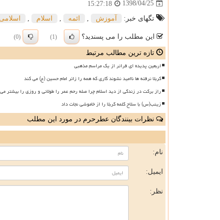
1398/04/25
15:27:18
تگهای خبر:
آموزش
,
ائمه
,
اسلام
,
اسلامی
این مطلب را می پسندید؟
(0)
(1)
تازه ترین مطالب مرتبط
اربعین پدیده ای فراتر از یک مراسم مذهبی
کربلا نرفته ها ناامید نشوند کاری که همه را زائر امام حسین (ع) می کند
راز برکت در زندگی از دید اسلام چرا صله رحم عمر را طولانی و روزی را بیشتر می 
زینب(س) با سلاح کلمه کربلا را از خاموشی نجات داد
نظرات بینندگان عطرحرم در مورد این مطلب
ن
نام:
ایمیل:
نظر: