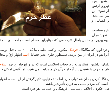
امیه نوزدهمین دوره
 نیروی ارتش
 نمود: این
بر می دهد.
ر انسانی و
مواره سیاست
نمود: قرآن
ه پیروز در مقابل باطل تثبیت می كند، بنابراین مسلم است جامعه ای با چن
ود آورد كه بیگانگان
فرهنگ
مكتوب و كتب علمی ما كه ۲۰۰ سال 
آنرا هم در ایران از بین بردند، همینطور جلوی نشر فضائل
ائمه
اطهار (ع) و مج
سلمان، داشتن افتخاری به نام حجاب اسلامی است كه در واقع چادر پرچم
اسلام
سان منحرف با شنیدن یك آیه از قرآن كریم هدایت می شود، اما گاهی امكان دا
تی نگاه كردن به آن هم ثواب دارد اما هدف نهایی، تاثیرگرفتن از آن است، اظها
ین است كه مردم نسبت به قرآن تأثیرپذیر باشند.
وحی، فكری، اخلاقی، سیاسی، فرهنگی و اجتماعی هر فرد است.