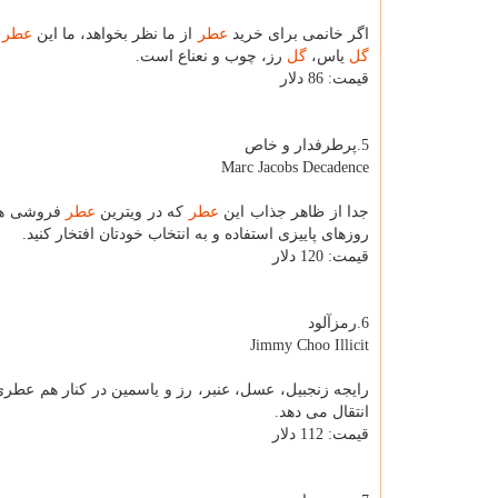
اگر خانمی برای خرید
عطر
از ما نظر بخواهد، ما این
عطر
ر
گل
یاس،
گل
رز، چوب و نعناع است.
قیمت: 86 دلار
5.پرطرفدار و خاص
Marc Jacobs Decadence
جدا از ظاهر جذاب این
عطر
كه در ویترین
عطر
فروشی ها 
روزهای پاییزی استفاده و به انتخاب خودتان افتخار كنید.
قیمت: 120 دلار
6.رمزآلود
Jimmy Choo Illicit
رایجه زنجبیل، عسل، عنبر، رز و یاسمین در كنار هم عطری 
انتقال می دهد.
قیمت: 112 دلار