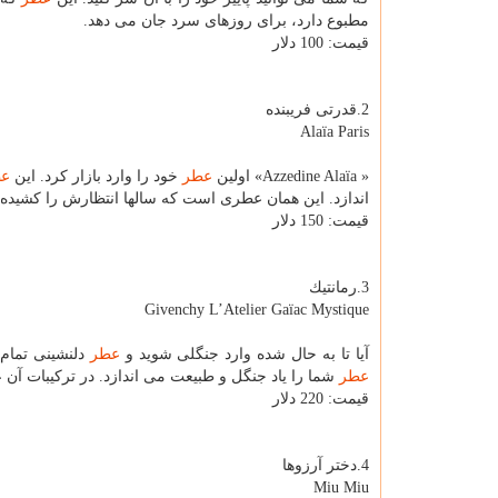
مطبوع دارد، برای روزهای سرد جان می دهد.
قیمت: 100 دلار
2.قدرتی فریبنده
Alaïa Paris
« Azzedine Alaïa» اولین
عطر
خود را وارد بازار كرد. این
ع
اندازد. این همان عطری است كه سالها انتظارش را كشیده ایم. طرفداران Alaïa می توانند
قیمت: 150 دلار
3.رمانتیك
Givenchy L’Atelier Gaïac Mystique
آیا تا به حال شده وارد جنگلی شوید و
عطر
دلنشینی تمام 
عطر
شما را یاد جنگل و طبیعت می اندازد. در تركیبات 
قیمت: 220 دلار
4.دختر آرزوها
Miu Miu