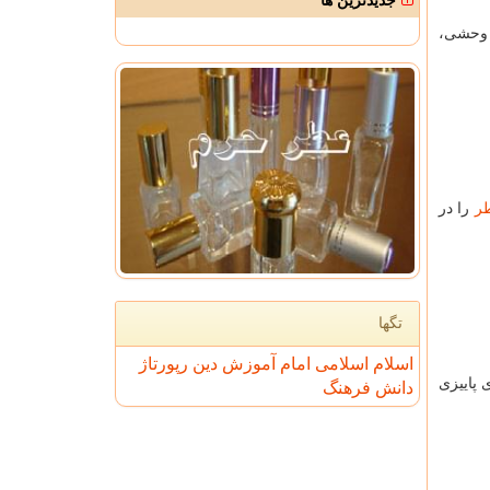
جدیدترین ها
 وحشی،
ر
را در
تگها
اسلام
اسلامی
امام
آموزش
دین
رپورتاژ
 پاییزی
دانش
فرهنگ