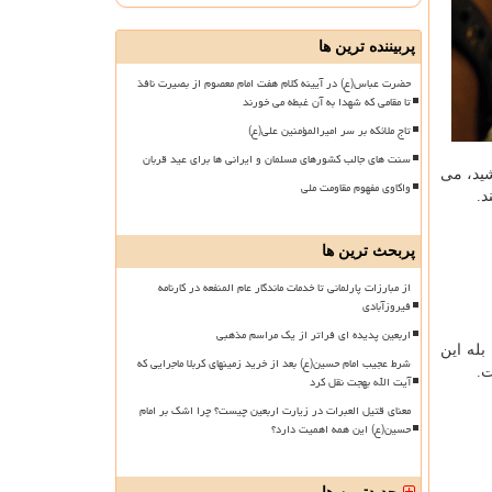
پربیننده ترین ها
حضرت عباس(ع) در آیینه کلام هفت امام معصوم از بصیرت نافذ
تا مقامی که شهدا به آن غبطه می خورند
تاج ملائکه بر سر امیرالمؤمنین علی(ع)
سنت های جالب کشورهای مسلمان و ایرانی ها برای عید قربان
شید، می
واکاوی مفهوم مقاومت ملی
.
پربحث ترین ها
از مبارزات پارلمانی تا خدمات ماندگار عام المنفعه در کارنامه
فیروزآبادی
اربعین پدیده ای فراتر از یک مراسم مذهبی
بله این
شرط عجیب امام حسین(ع) بعد از خرید زمینهای کربلا ماجرایی که
.
آیت الله بهجت نقل کرد
معنای قتیل العبرات در زیارت اربعین چیست؟ چرا اشک بر امام
حسین(ع) این همه اهمیت دارد؟