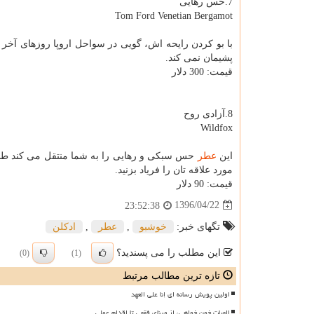
7.حس رهایی
Tom Ford Venetian Bergamot
با بو كردن رایحه اش، گویی در سواحل اروپا روزهای آخر 
پشیمان نمی كند.
قیمت: 300 دلار
8.آزادی روح
Wildfox
این
عطر
حس سبكی و رهایی را به شما منتقل می كند طوری 
مورد علاقه تان را فریاد بزنید.
قیمت: 90 دلار
1396/04/22
23:52:38
تگهای خبر:
خوشبو
,
عطر
,
ادكلن
این مطلب را می پسندید؟
(0)
(1)
تازه ترین مطالب مرتبط
اولین پویش رسانه ای إنا علی العهد
الهیات خون خواهی، از مبنای فقهی تا اقدام عملی