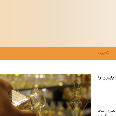
کیفیت
اییزی را
ن عطری است
بویی گرم و