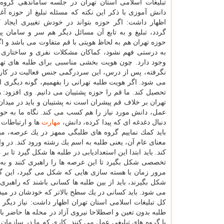
تبلیغات اسلامی استان تهران در جلسه ساماندهی گروه 
دانش آموزی با ذكر این نكته كه مسئله تبلیغ از حوزه آغ
اظهار داشت: اگر حوزه بتواند در خودش تغییری ایجاد ك
گردد، تبلیغ و به تابع آن مسائل دیگر هم سر و سامان پی
حوزه تهران هم به لحاظ هویتی با قم متفاوت می باشد و ا
به درستی فهم نشود، كماكان مشكلات نفری و ساختاری در
وجود دارد. چون هویت بخشی مناسبی برای طلبه های ت
نگرفته، پس از درس، این سردرگمی جنس فعالیت در كاره
می شود. اگر هویت طلبه تهرانی را بفهمیم، گونه دیگری 
تحصیل كند. ما قم را حوزه پشتیبان می دانیم. وی افزود
تهران بر خلاف قم پیشران است نه پشتیبان و باید در مید
عمل، دانش مورد نیاز را هم كسب می كند. نگاه ما به حو
دنبال دغدغه ای كه پیدا كرده، دانش،
مهارت
ها و ارتباطات
باید كمك نماییم گروه های طلبگی ممهز در یك عرصه، 
معنای عام آن، یعنی طلبه به اسم یك رشته ورود كند. در و
كند. باید ابتدا این استعدادیابی در طلبه ها شكل گیرد تا ب
تخصصی شكل بگیرد تا این عرصه ها را راهبری كنند و به هم
مرور زمان با هسته سازی هایی كه شكل می گیرد، این گرو
شكل بگیرند، باید از بین طلبه ها كسانی باشند كه راه
می شود. باید كسانی در یك سطح بالاتر كه خودشان در میدان 
كل تبلیغات اسلامی استان تهران اظهار داشت: نیاز دیگر
طلبه بدون تعین و اصطلاحا نیروی آزاد در محله ها حاضر باش
با گروه های تبلیغی عمل می كنند. كاری كه ما در سازمان