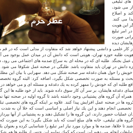
های تبلیغی
از می شود،
ند و اصلاح
دا می كنند.
گر این هویت
 امر تبلیغ
هرانی صورت
ایشان دیده
از كار علمی و دانشی پیشنهاد خواهد شد كه متفاوت از مدلی است كه در قم م
: هویت طلبه حوزه تهران، هویتی است كه دانش آن در میدان عمل بوجود می آی
ان عمل بجنگد. طلبه ای كه در محله ای به سراغ صدمه های اجتماعی می رود، 
زه دانش در تهران باید متفاوت باشد. طلبگی در صحنه عمل شكوفا می شود. 
 خویش را حول همان دغدغه سر صحنه شكل می دهد. سهرابی با بیان این مطلب
مبحث و مسئله به صورت تخصصی شكل بگیرد، اضافه كرد: البته گروه تخصصی
اقع طلبه ای كه خودش را ممهز كرده به یك دغدغه و مسئله ای و می خواهد در 
ر مبنای دغدغه هایشان، بر سر آن كار سوق داده شوند. باید از خود طلبه ها این گ
راه آن گروه های پشتیبانی وجود داشته باشد تا گروه اولیه در صحنه تنها نما
ه ها در صحنه عمل افزایش پیدا كنند. علاوه بر اینكه گروه های تخصصی تبلی
بری تخصصی انجام دهند و این یك نیاز اصلی و اساسی است كه خلا آن به شد
عملیات حضور دارند، این گروه ها را تشكیل دهند و به پشتیبانی از آنها بپردازن
 گروه های تبلیغی، خانه های مبلغ است كه باید شكل بگیرد؛ به این صورت كه
ند تا خلاها، صدمه ها و موارد مورد نیاز امر تبلیغ را شناسایی كرده و بعنوان 
 تبلیغات انجام می دهیم این است كه كمك نماییم این جنس از طلبه ها هم شكل