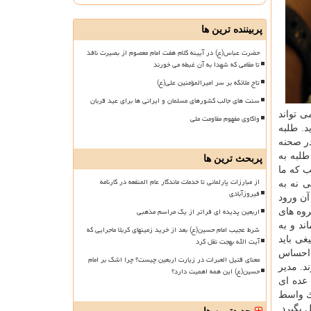
پربیننده ترین ها
حضرت عباس(ع) در آیینه کلام هفت امام معصوم از بصیرت نافذ
تا مقامی که شهدا به آن غبطه می خورند
تاج ملائکه بر سر امیرالمؤمنین علی(ع)
سنت های جالب کشورهای مسلمان و ایرانی ها برای عید قربان
ی تواند
واکاوی مفهوم مقاومت ملی
د. طلبه
در صحنه
طلبه به
پربحث ترین ها
 كه ما
از مبارزات پارلمانی تا خدمات ماندگار عام المنفعه در کارنامه
 نه به
فیروزآبادی
آن ورود
اربعین پدیده ای فراتر از یک مراسم مذهبی
روه های
ند و به
شرط عجیب امام حسین(ع) بعد از خرید زمینهای کربلا ماجرایی که
غی باید
آیت الله بهجت نقل کرد
ت احساس
معنای قتیل العبرات در زیارت اربعین چیست؟ چرا اشک بر امام
د. مدیر
حسین(ع) این همه اهمیت دارد؟
 عده ای
یك واسط
 بگیرد.