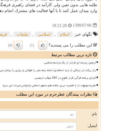
طلبه هایی بدون تعین ولی كارآمد در فضای راهبری فرهنگ
وارد میدان عمل كنند تا با آنها فعالیت های مشترك انجام دهن
1398/07/06
18:21:28
تگهای خبر:
اسلام
,
اسلامی
,
تبلیغات
,
فرهن
این مطلب را می پسندید؟
(0)
(1)
تازه ترین مطالب مرتبط
اربعین پدیده ای فراتر از یک مراسم مذهبی
راز برکت در زندگی از دید اسلام چرا صله رحم عمر را طولانی و روزی را بیشتر می 
اجرای برنامه قرآنی قرار طلوع در 350 موکب اربعینی
نظریه موجهات از با اهمیت ترین یافته های منطق اسلامی بازخوانی میراث ابن سینا
نظرات بینندگان عطرحرم در مورد این مطلب
ن
نام:
ایمیل: