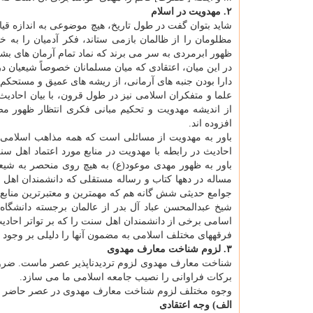
۲. مهدویت در اسلام
شاید بتوان گفت در طول تاریخ، هیچ موضوعی به اندازه ق
مظلومان را از ظالمان بازمی ستاند، فكر آدمیان را به 
ظهور ابرمردی به سر می برند كه نماد تمام آرمان های بشر
در این میان، اعتقادی كه میان مسلمانان خصوصاً شیعیان د
دارا بودن جنبه های آرمانی، از ریشه های عمیق و مستحكم 
علما و متفكران اسلامی نیز در طول قرون، با بیان احادیث پ
از اندیشه مهدویت و تحكیم مبانی فكری انتظار ظهور مصل
افزوده اند.
باور به مهدویت از مسائلی است كه همه مذاهب اسلامی ب
احادیث در رابطه با مهدویت در منابع مورد اعتماد اهل س
باور به ظهور مهدی موعود(ع) به هیچ روی منحصر به شیعی
جوامع حدیثی شش گانه هم كه مهم­ترین و معتبرترین منابع ح
شیخ عبدالمحسن عباد آل بدر از عالمان برجسته دانشگا
اسامی برخی از دانشمندان اهل سنت را كه بر تواتر احادیث ا
فرقه­های مختلف اسلامی به مضمون آنها را دلیلی بر وجود حق
۳. لزوم شناخت معارف مهدوی
شناخت معارف مهدوی لزوم تردیدناپذیر عصر ماست. ضرور
بركات فراوانی را نصیب جامعه اسلامی ما می سازد.
وجوه مختلف لزوم شناخت معارف مهدوی در عصر حاضر را
الف) وجه اعتقادی