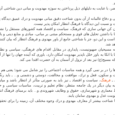
.
 با عنایت به دلیلهای ذیل پرداختن به سوژه مهدویت و مبانی دین شناختی آن
و دفاع عالمانه از آن بدون شناخت دقیق مبانی مهدویت و درك عمیق دیدگاه پ
 نسبت این دیدگاه با فرهنگ انتظار امكان پذیر نیست.
ان كن جهانی سازی كه فرهنگ، سیاست و اقتصاد همه كشورهای مستقل را نشان
 با داشتن تحلیل های قوی و مستحكم مبتنی بر مبانی، مبادی و منابع دینی و با
است و این دو، جز با شناختی جامع از باور مهدوی و فرهنگ انتظار كه بیان كننده
هد شد.
انه مسیحیان صهیونیست، پایداری در مقابل اقدام های فرهنگی، سیاسی و نظ
ها با اتكا به باور خلل ناپذیر مهدویت امكان دارد، باوری كه آینده جهان را تنها از 
مسیح(ع) نیز بعد از نزول از آسمان به آن حضرت اقتدا می كند.
 را در بر نمی گیرد و همه مناسبات اجتماعی را نیز شامل می شود؛ یعنی هم 
و سكون، فعل و ترك، موافقت و مخالفت، دوستی و دشمنی و... ـ باید رنگ 
 ـ
فرهنگ
، سیاست و اقتصاد ـ نیز باید به صورتی متأثر از انتظار باشد و میا
بیان دیگر در یك جامعه منتظر، نظام تعلیم و تربیت، مناسبات سیاسی و ح
 معماری و شهرسازی، حقوق و وظایف شهروندی و... باید برمبنای فرهنگ انتظ
ومت عدل و مهدوی سامان یابند.
با شناخت بیشتر از معارف مهدوی و درك وجوه مختلف آن، زمینه را برای تحق