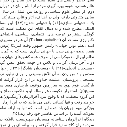
نسل حاضر و نسل های آینده است. در این میان پرداختن ب
عالم هستی، شیوه بهره گیری مردم از امام زمان در دوران
دوم، از منظر علوم سیاسی و روابط بین الملل: در سال 
مبانی متفاوتی دارند، ولی در اهداف، آثار و نتایج مشتركند. 
یك ـ «جهانی سا
المللی مطرح شده و به دنبال القای این مطلب است كه 
تكنولوژی مساعد آن (Techno-capitalism) آن هم در مسیری مشخص رخ خواهد داد».[۱۹]
ایده «نظم نوین جهانی» رئیس جمهور وقت امریكا (بوش پدر)
همین پدیده جهانی شدن یا جهانی سازی است كه به گمان آن
نظام لیبرال ـ دموكراسی از طرف همه كشورهای جهان و 
«مسیحیان ان
مقدس و دامن زدن به آن تلاش وسیعی را برای تبلیغ، ترو
مسیحیان پروتستان، مشیت خداوند بر این قرار گرفته 
مسیح(ع)، استقرار حكومت هزارساله او و حاكمیت صلح و
این گروه معتقدند كه با وقوع نبرد آخرالزمان (آرمگدون) 
خواهند رفت و تنها كسانی باقی می مانند كه به این آرمان ها
ویژگی مهم جریان یاد شده این است كه تنها به ارائه تفاس
تحولات آینده را بر اساس تفاسیر خود رقم زند.[۲۵]
دیدگاه آخرالزمان شناسانه مسیحیان صهیونیست بااینكه د
سردمداران كاخ سفید قرار گرفته و به بهانه ای برای تو