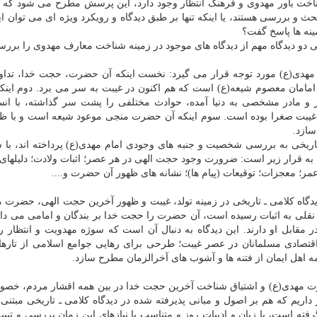
 شناخت باور مهدوی و فرهنگ انتظار وجود دارد، این پرسش مطرح می شود كه آ
حث و بررسی هستند، یا اینكه تنها بر طبق دیدگاه و رویكرد ویژه ای می توان ا
نه ها پاسخ گفت؟
دو دیدگاه مهم از دیدگاه های موجود در زمینه شناخت معارف مهدوی را بررس
ام مهدی(ع) مورد توجه قرار می گیرد: نخست اینكه آن حضرت، حجت خدا، تدا
امامان معصوم شیعه(ع) است كه هم اكنون در غیبت به سر می برد. دوم اینك
 و مادر مشخصی به دنیا آمده، حوادث مختلفی را پشت سر گذاشته، با انس
ر غیبت صغرا بوده است. سوم اینكه آن حضرت منجی موعود شیعه است و با ظه
سازد.
ـ تاریخی به بررسی شخصیت و جنبه های وجودی امام مهدی(ع) پرداخته اند، ب
 به قرار زیر است: ضرورت وجود حجت الهی در هر عصر؛ اثبات ولادت؛ دلیلهای
 معجزات؛ توقیعات (پیام ها)؛ نشانه های ظهور آن حضرت و....
دیدگاه كلامی ـ تاریخی در زمینه تولد، غیبت و ظهور آخرین حجت الهی، حضرت 
و نقلی به اثبات رسیده است، آن حضرت را حجت خدا بر بندگان و امامی می دان
ابل او دارند. این دیدگاه به دنبال آن است كه سوژه مهدویت و انتظار را
قتصادی مسلمانان در عصر غیبت؛ طرحی برای رهایی جوامع اسلامی از تارها
ه اهل ایمان از فتنه ها و آشوب های آخرالزمان مطرح سازد.
 مهدی(ع) و اشتیاق شناخت آخرین حجت خدا در بین همه اقشار مردم، خصوص
ریم كه هم بر اصول و مبانی پذیرفته شده در دیدگاه كلامی ـ تاریخی مبتنی 
فته است، با زبان و ادبیات روز و متناسب با نیازهای این زمان بررسی و تبیین