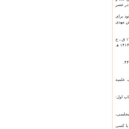
 در عصر
ود برای
خش مهدی
[۲]. محمد بن مكرم (ابن منظور) لسان العرب، تحقیق: جمال­الدین میر دامادی، بیروت، دار الفكر للطباعة و النشر و التوزیع- دار صادر، ۱۴۱۴ ق.، ج
۱۵، ص۳۵۴؛ محمد مرتضی الحسینی الزبیدی، تاج العروس من جواهر القاموس، تحقیق علی شیری، ۲۰ ج، چاپ اول: بیروت، دارالفكر، ۱۴۱۴ ه‍.
، علمیه
اپ اول:
 مجلسی،
ن با كسی