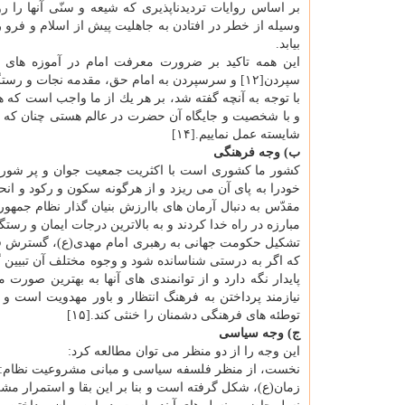
بر اساس روایات تردیدناپذیری كه شیعه و سنّی آنها را 
وسیله از خطر در افتادن به جاهلیت پیش از اسلام و فرو
بیابد.
سپردن[۱۲] و سرسپردن به امام حق، مقدمه نجات و رستگاری است[۱۳] و این اساس دعوت همه انبیا و اولیاست.
با توجه به آنچه گفته شد، بر هر یك از ما واجب است كه
و با شخصیت و جایگاه آن حضرت در عالم هستی چنان كه باید
شایسته عمل نماییم.[۱۴]
ب) وجه فرهنگی
كشور ما كشوری است با اكثریت جمعیت جوان و پر شور. ج
خودرا به پای آن می ریزد و از هرگونه سكون و ركود و انح
مقدّس به دنبال آرمان های باارزش بنیان گذار نظام جمه
مبارزه در راه خدا كردند و به بالاترین درجات ایمان و رستگ
تشكیل حكومت جهانی به رهبری امام مهدی(ع)، گسترش قس
كه اگر به درستی شناسانده شود و وجوه مختلف آن تبیین گر
پایدار نگه دارد و از توانمندی های آنها به بهترین صور
نیازمند پرداختن به فرهنگ انتظار و باور مهدویت است و
توطئه های فرهنگی دشمنان را خنثی كند.[۱۵]
ج) وجه سیاسی
این وجه را از دو منظر می توان مطالعه كرد:
نخست، از منظر فلسفه سیاسی و مبانی مشروعیت نظام: حك
زمان(ع)، شكل گرفته است و بنا بر این بقا و استمرار مشر