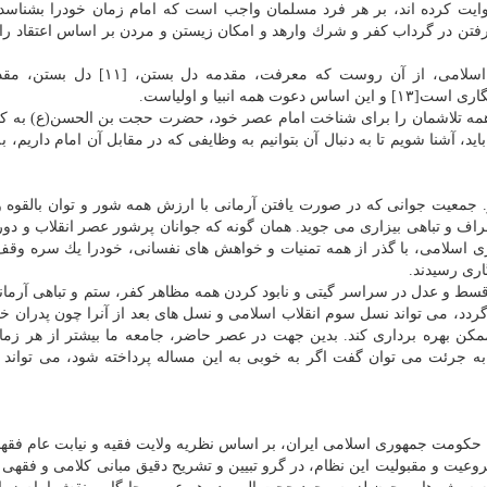
روایت كرده اند، بر هر فرد مسلمان واجب است كه امام زمان خودرا بشناسد 
 رفتن در گرداب كفر و شرك وارهد و امكان زیستن و مردن بر اساس اعتقاد را
این همه تاكید بر ضرورت معرفت امام در آموزه های اسلامی، از آن روست كه معرفت، 
 همه تلاشمان را برای شناخت امام عصر خود، حضرت حجت بن الحسن(ع) به كا
، آشنا شویم تا به دنبال آن بتوانیم به وظایفی كه در مقابل آن امام داریم، 
معیت جوانی كه در صورت یافتن آرمانی با ارزش همه شور و توان بالقوه و 
راف و تباهی بیزاری می جوید. همان گونه كه جوانان پرشور عصر انقلاب و دور
وری اسلامی، با گذر از همه تمنیات و خواهش های نفسانی، خودرا یك سره وقف
اری رسیدند.
ط و عدل در سراسر گیتی و نابود كردن همه مظاهر كفر، ستم و تباهی آرما
دد، می تواند نسل سوم انقلاب اسلامی و نسل های بعد از آنرا چون پدران خود
ت ممكن بهره برداری كند. بدین جهت در عصر حاضر، جامعه ما بیشتر از هر زما
 به جرئت می توان گفت اگر به خوبی به این مساله پرداخته شود، می تواند 
ومت جمهوری اسلامی ایران، بر اساس نظریه ولایت فقیه و نیابت عام فقها 
وعیت و مقبولیت این نظام، در گرو تبیین و تشریح دقیق مبانی كلامی و فقهی 