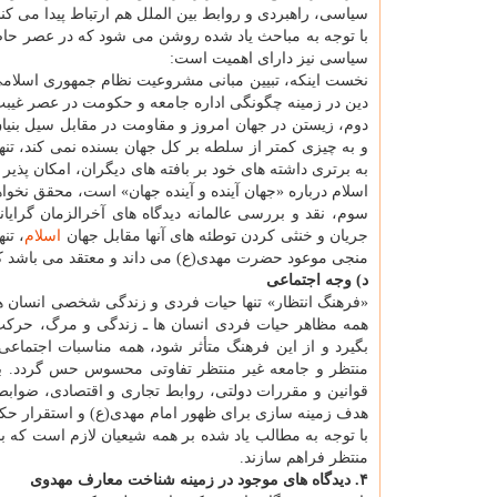
سیاسی، راهبردی و روابط بین الملل هم ارتباط پیدا می كند
با توجه به مباحث یاد شده روشن می شود كه در عصر حاضر،
سیاسی نیز دارای اهمیت است:
نخست اینكه، تبیین مبانی مشروعیت نظام جمهوری اسلامی 
دین در زمینه چگونگی اداره جامعه و حكومت در عصر غیبت و
دوم، زیستن در جهان امروز و مقاومت در مقابل سیل بنی
و به چیزی كمتر از سلطه بر كل جهان بسنده نمی كند، تنها
به برتری داشته های خود بر بافته های دیگران، امكان پذیر 
اسلام درباره «جهان آینده و آینده جهان» است، محقق نخوا
سوم، نقد و بررسی عالمانه دیدگاه های آخرالزمان گرای
جریان و خنثی كردن توطئه های آنها مقابل جهان
اسلام
، تن
منجی موعود حضرت مهدی(ع) می داند و معتقد می باشد كه 
د) وجه اجتماعی
«فرهنگ انتظار» تنها حیات فردی و زندگی شخصی انسان ها
همه مظاهر حیات فردی انسان ها ـ زندگی و مرگ، حركت 
بگیرد و از این فرهنگ متأثر شود، همه مناسبات اجتماعی
منتظر و جامعه غیر منتظر تفاوتی محسوس حس گردد. به 
قوانین و مقررات دولتی، روابط تجاری و اقتصادی، ضوابط
هدف زمینه سازی برای ظهور امام مهدی(ع) و استقرار حك
با توجه به مطالب یاد شده بر همه شیعیان لازم است كه 
منتظر فراهم سازند.
۴. دیدگاه های موجود در زمینه شناخت معارف مهدوی