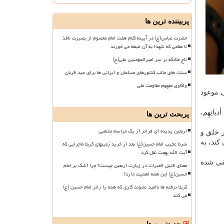
پربیننده ترین ها
حضرت عباس(ع) در آیینه کلام هفت امام معصوم از بصیرت نافذ
تا مقامی که شهدا به آن غبطه می خورند
تاج ملائکه بر سر امیرالمؤمنین علی(ع)
سنت های جالب کشورهای مسلمان و ایرانی ها برای عید قربان
واکاوی مفهوم مقاومت ملی
ن لقب برای این منجی موعود
أدیانِهِم،
پربحث ترین ها
اربعین پدیده ای فراتر از یک مراسم مذهبی
ر خلق و
كند، به
شرط عجیب امام حسین(ع) بعد از خرید زمینهای کربلا ماجرایی که
آیت الله بهجت نقل کرد
فی شده
معنای قتیل العبرات در زیارت اربعین چیست؟ چرا اشک بر امام
حسین(ع) این همه اهمیت دارد؟
کربلا نرفته ها ناامید نشوند کاری که همه را زائر امام حسین (ع)
می کند