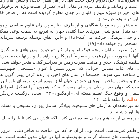
ه سوژه هایی چون لزوم وجود حجت الهی در هر عصر، جایگاه و نقش امام زما
 غیبت و وظایف و تكالیف مردم در مقابل امام عصر از اهمیت ویژه ای برخودا
های اخیر دو سوژه مهم و كلیدی در جهان مطرح گردیده است كه در ظاهر خاس
این دو سوژه عبارتند از:
زی»[۱۶] یا «جهانی شدن»[۱۷]: این مساله بیشتر در مجامع دانشگاهی و از طرف نظریه پردازان علوم سیاسی و
«به دنبال محو شدن مرزهای جدا كننده، جهان به تدریج به سمت نوعی همگنی
گونگی بیشتر در عرصه های اقتصادی، سیاسی، اجتماعی و حتی فرهنگی حركت می كند»[۱۸] و «این اتفاق بوسیله
، نظریه «پایان تاریخ» فوكویاما و راه كار «برخورد تمدن ها»ی هانتینگتون 
ها با محوریت جهان غرب و خصوصاً امریكا رخ خواهد داد و در نهایت به پذیر
سلطه فرهنگ، اخلاق و مدنیت مغرب زمین بر سراسر گیتی، منجر خواهد شد.
جیلی»[۲۱] یا «مسیحیان بنیادگرا»[۲۲]در جهان شناخته می شوند، خصوصاً در سال های اخیر، با زنده كردن پیش گوی
یج و محقق ساختن باورهای خود در جهان آغاز نموده است. برمبنای باور این 
است كه جهان بعد از طی مراحلی هفت گانه كه همچون آنها تشكیل اسرائیل
بازگشت قوم یهود به سرزمین موعود، بازسازی معبد سلیمان و وقوع جنگ عظیم هسته ای «آرمگدون»[۳
عدالت
را شاهد باشد.[۲۴]
همه غیرمعتقدان به آرمان های مسیحیت بنیادگرا شامل یهودی، مسیحی و مسلمان
 باور داشته اند.
یر معینی از مفاهیم مذهبی بسنده نمی كند، بلكه تلاش می كند تا با ارائه یك 
ر ظاهر غیرسیاسی است، ولی از آن جا كه این مباحث به ظاهر دینی، امروز 
جیه سیاست های سلطه گرانه و تجاوزطلبانه آنها در جهان تبدیل گشته است، ب