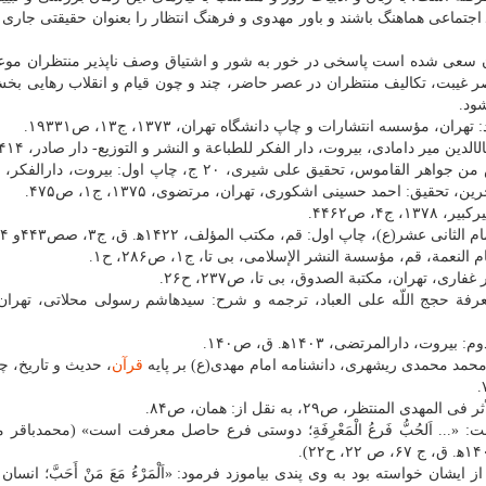
اجتماعی هماهنگ باشند و باور مهدوی و فرهنگ انتظار را بعنوان حقیقتی جاری
 آن سعی شده است پاسخی در خور به شور و اشتیاق وصف ناپذیر منتظران موع
ر غیبت، تكالیف منتظران در عصر حاضر، چند و چون قیام و انقلاب رهایی ب
ود.
عرفة حجج اللّه علی العباد، ترجمه و شرح: سیدهاشم رسولی محلاتی، تهران
قرآن
، حدیث و تاریخ، چ
ت: «... اَلحُبُّ فَرعُ الْمَعْرِفَةِ؛ دوستی فرع حاصل معرفت است» (محمدباقر
یشان خواسته بود به وی پندی بیاموزد فرمود: «اَلْمَرْءُ مَعَ مَنْ أَحَبَّ؛ انسا