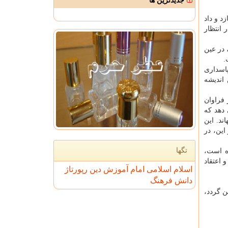
جدیدترین ها
د و داد
 انتظار
 در عین
.
پاسداری
 اندیشه
 فراوان
 دهد كه
ند. این
 است. افزون بر این، در
تگها
ه است،
 اعتقاد
اسلام
اسلامی
امام
آموزش
دین
رپورتاژ
دانش
فرهنگ
 گردد،