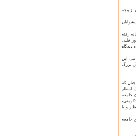
 از وجه
یشوایان
ه رفته
ور قلبی
 دیدگاه
امی این
آنِ بزرگ
چنان كه
انتظار
ن جامعه
كومتی،
ار و با
ق جامعه