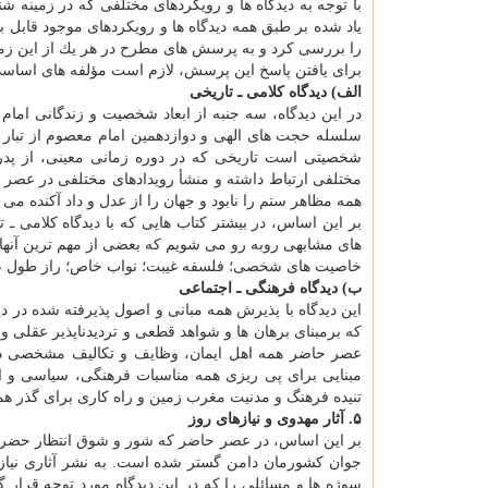
با توجه به دیدگاه ها و رویكردهای مختلفی كه در زمینه
یاد شده بر طبق همه دیدگاه ها و رویكردهای موجود قابل ب
را بررسی كرد و به پرسش های مطرح در هر یك از این زمی
برای یافتن پاسخ این پرسش، لازم است مؤلفه های اساسی 
الف) دیدگاه كلامی ـ تاریخی
در این دیدگاه، سه جنبه از ابعاد شخصیت و زندگانی ام
سلسله حجت های الهی و دوازدهمین امام معصوم از تبار 
شخصیتی است تاریخی كه در دوره زمانی معینی، از پدر
مختلفی ارتباط داشته و منشأ رویدادهای مختلفی در عص
همه مظاهر ستم را نابود و جهان را از عدل و داد آكنده می 
بر این اساس، در بیشتر كتاب هایی كه با دیدگاه كلامی 
های مشابهی روبه رو می شویم كه بعضی از مهم ترین آنها
خاصیت های شخصی؛ فلسفه غیبت؛ نواب خاص؛ راز طول عمر؛
ب) دیدگاه فرهنگی ـ اجتماعی
این دیدگاه با پذیرش همه مبانی و اصول پذیرفته شده در 
كه برمبنای برهان ها و شواهد قطعی و تردیدناپذیر عقلی 
عصر حاضر همه اهل ایمان، وظایف و تكالیف مشخصی در مق
مبنایی برای پی ریزی همه مناسبات فرهنگی، سیاسی و ا
تنیده فرهنگ و مدنیت مغرب زمین و راه كاری برای گذر هم
۵. آثار مهدوی و نیازهای روز
بر این اساس، در عصر حاضر كه شور و شوق انتظار حضرت
جوان كشورمان دامن گستر شده است. به نشر آثاری نیاز دا
سوژه ها و مسائلی را كه در این دیدگاه مورد توجه قرار گر