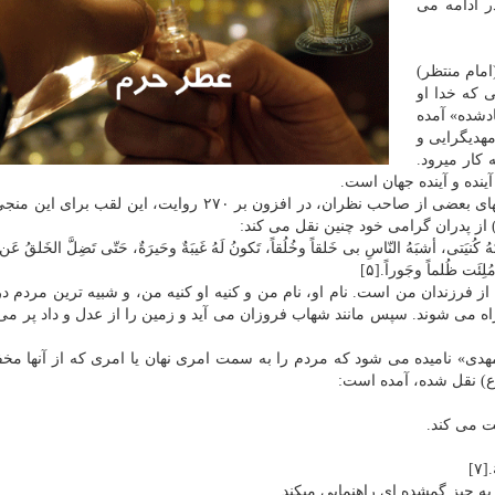
 ادامه می
مام منتظر)
كسی كه خدا او
» و «ارشاد­شده» آمده
مهدی­گرایی و
كار می­رود.
آینده و آینده جهان است.
مهدی، لقب منجی موعود مسلمانان است. برمبنای بررسی­های بعضی از صاحب نظران، در افزون بر ۲۷۰ روایت، ای
یَتی، أشبَهُ النّاسِ بی خَلقاً وخُلُقاً، تَكونُ لَهُ غَیبَةٌ وحَیرَةٌ، حَتّی تَضِلَّ الخَلقُ عَن 
ُلِئَت ظُلماً وجَوراً.[۵]
، از فرزندان من است. نام او، نام من و كنیه او كنیه من، و شبیه ترین مردم د
ه می شوند. سپس مانند شهاب فروزان می آید و زمین را از عدل و داد پر می 
دی» نامیده می شود كه مردم را به سمت امری نهان یا امری كه از آنها مخ
ر(ع) نقل شده، آمده است:
ت می كند.
۷]
به چیز گمشده ای راهنمایی می­كند.