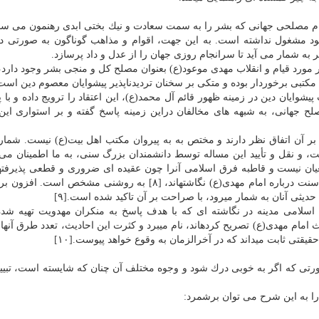
یام مصلحی جهانی كه بشر را به سمت سعادت و نیك بختی ابدی رهنمون می ساز
خود مشغول نداشته است. به این جهت، اقوام و مذاهب گوناگون به صورتی در
 به شمار می آید تا سرانجام روزی جهان را از عدل و داد پرسازد.
ر مورد قیام و انقلاب مهدی موعود(ع) بعنوان مصلح كل و منجی بشر وجود دارد،
مكتبی برخوردار بوده و متكی بر سخنان تردیدناپذیر پیشوایان معصوم دین است
یشوایان دین در زمینه ظهور قائم آل محمد(ع)، این اعتقاد را ترویج داده و با 
ح جهانی، به شبهه های مخالفان دراین زمینه پاسخ گفته و بر استواری این
ر آن اتفاق نظر دارند و مختص به به پیروان مكتب اهل بیت(ع) نیست. شمار
نت، و نقل و تأیید این مساله توسط دانشمندان بزرگ سنی، به ما اطمینان می
ان نیست و قاطبه فرق اسلامی آنرا چون عقیده ای ضروری و قطعی پذیرفته­ا
مساله در ده­ها كتاب و رساله مستقلی كه دانشمندان اهل سنت درباره امام مهدی(ع) نگاشته­اند، [۸] به روشنی مشخص
دیثی آنان به شمار می­رود، با صراحت بر آن تاكید شده است.[۹]
ه اسلامی مدینه در نگاشته ای كه با هدف پاسخ به منكران مهدویت تهیه شد
مام مهدی(ع) تصریح كرده­اند، نام می­برد و كثرت این احادیث، تعدد طرق آنها و
یقتی ثابت می­داند كه در آخرالزمان به وقوع خواهد پیوست.[۱۰]
تی كه اگر به خوبی درك شود و وجوه مختلف آن چنان كه شایسته است، تبیین
 به این شرح می توان برشمرد: