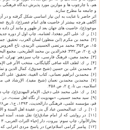
هم، با چارچوب ها و موازین مورد پذیرش دیدگاه فرهنگی ـ 
و جامعه ما مطرح سازند.
اثر حاضر با عنایت به این نیاز اساسی شكل گرفته و در
آگاهی هرچه بیشتر از خاصیت های امام عصر(ع)، تاریخ عص
موعود(ع)، خاصیت های جهان بعد از ظهور و مانند آن داده ش
[۱]. ر. ك: علی اكبر دهخدا، لغت­نامه، چاپ اول از دوره جدید: تهران، مؤسسه انتشارات و چاپ دانشگاه تهران، ۱۳۷۳، ج۱۳، ص۱۹۳۳۱.
ق، ج۲۰، ص۳۳۲؛ فخر­الدین بن محمد الطریحی، مجمع البحرین، تحقیق: احمد حسینی اشكوری، تهران، مرتضوی، ۱۳۷۵، ج۱، ص۴۷۵.
[۳]. محمد معین، فرهنگ فارسی، چاپ سیزدهم: تهران، امیركبیر، ۱۳۷۸، ج۴، ص۴۴۶۲.
[۴]. ر. ك: لطف الله صافی گلپایگانی، منتخب الأثر فی الإمام الثانی عشر(ع)، چاپ اول: قم، مكتب المؤلف، ۱۴۲۲ه‍. ق، ج۳، صص۴۴۳و ۴۴۴.
۳. محمدبن علی بن حسین (شیخ صدوق)، كمال الدین و تمام النعمة، قم، مؤسسة النشر الإسلامی، بی تا، ج۱، ص۲۸۶، ح۱.
[۶]. محمدبن ابراهیم نعمانی، كتاب الغیبة، تحقیق: علی اكبر غفاری، تهران، مكتبة الصدوق، بی تا، ص۲۳۷، ح۲۶.
[۷]. محمدبن محمدبن نعمان (شیخ مفید)، الإرشاد فی م
اسلامیه، بی تا، ج ۲، ص ۳۵۸.
[۸]. ر. ك: علی محمد علی دخیل، الإمام المهدی(ع)، چاپ دوم: بیروت، دارالمرتضی، ۱۴۰۳ه‍. ق، ص۱۴۰.
[۹]. سید محمد حسینی، «مهدویت از نگاه اهل سنت»، در: محمد محمدی ری­شهری، دانشنامه امام مهدی(ع) بر پایه
قم، مؤسسه علمی، فرهنگی دارالحدیث، ۱۳۹۳، ج۱، ص۷۶.
[۱۰]. ر. ك: عبدالمحسن عباد آل بدر، عقیدة اهل السنة و الأثر فی المهدی المنتظر، ص۲۹، به نقل از: همان، ص۸۴.
[۱۱]. در روایتی كه از امام صادق(ع) نقل شده، آمده اس
بحارالأنوار، چاپ سوم: بیروت، دار إحیاء التراث العربی، ۱۴۰۳ه‍. ق، ج ۶۷، ص ۲۲، ح۲۲).
[۱۲]. پیامبر گرامی اسلام(ص) در پاسخ مردی اعرابی كه از ا