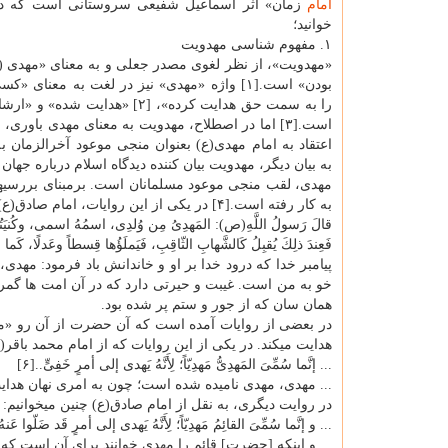
امام
زمان» اثر اسماعیل شفیعی سروستانی است كه در
خوانید؛
۱. مفهوم شناسی مهدویت
«مهدویت»، از نظر لغوی مصدر جعلی و به معنای «مهدی (ا
بودن» است.[۱] واژه «مهدی» نیز در لغت به معنای «
را به سمت حق هدایت كرده»، [۲] «هدایت شده
است.[۳] اما در اصطلاح، مهدویت به معنای مهدی باوری، 
اعتقاد به امام مهدی(ع) بعنوان منجی موعود آخرالزمان به 
به بیان دیگر، مهدویت بیان كننده دیدگاه اسلام درباره جهان 
به كار رفته است.[۴] در یكی از این روایات، امام صادق(ع) از پدران گرامی خود چنین نقل می كند:
قالَ رَسولُ اللَّهِ(ص): المَهدِیُ مِن وُلدِی، اسمُهُ اسمی، وكُنیَتُهُ كُن
فَعِندَ ذلِكَ یُقبِلُ كَالشَّهابِ الثّاقِبِ، فَیَملَؤُها قِسطاً وعَدلًا، كَما م
پیامبر خدا كه درود خدا بر او و خاندانش باد فرمود: مهدی
خو به من است. غیبت و حیرتی دارد كه در آن امت ها گمرا
همان سان كه از جور و ستم پر شده بود.
در بعضی از روایات آمده است كه آن حضرت از آن رو «مه
هدایت می­كند. در یكی از این روایات كه از امام محمد باق
... إنَّما سُمِّیَ المَهدِیُّ مَهدِیّاً؛ لِأَنَّهُ یَهدی إلی أمرٍ خَفِیٍّ..[۶]
... مهدی، مهدی نامیده شده است؛ چون به امری نهان هدای
در روایت دیگری، به نقل از امام صادق(ع) چنین می­خوانیم:
... و إنَّما سُمِّیَ القائِمُ مَهدِیّاً؛ لِأَنَّهُ یَهدی إلی أمرٍ قَد ضَلّوا عَنهُ.[
... و اینكه [حضرت] قائم را مهدی خوانند برای آن است كه 