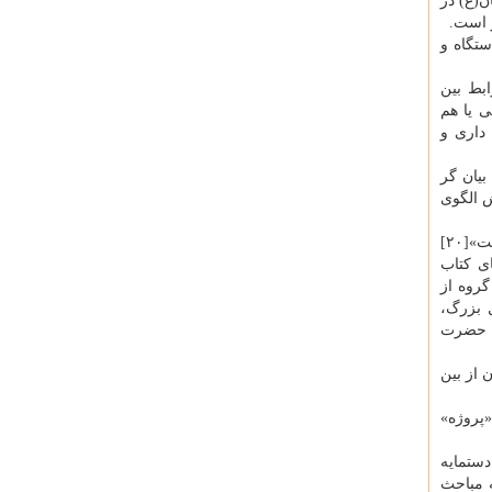
ن(ع) در
ر است.
تگاه و
 روابط بین
 یا هم
 توسعه سرمایه داری و
بیان گر
ش الگوی
دو ـ آخرالزمان گرایی و تلاش در جهت تحقق پیش گویی های كتاب مقدس: جریانی كه امروز بیشتر با عنوان «مسیحیان صهیونیست»[۲۰]
ی های كتاب
گروه از
 بزرگ،
۲] است، بازگشت باردیگر حضرت
 از بین
«پروژه»
دستمایه
ه مباحث