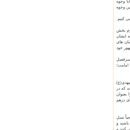
یا وجوه
ین وجوه
ی كنیم:
وم بخش
ه ایشان
ان های
ور خود
ا سرفصل
 امامت؛
مهدی(ع)
د كه در
 بعنوان
ی درهم
اً نسل
باشند و
 كنند و