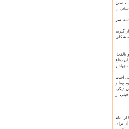
تا بدین
ستین را
مقدمه دل بستن، [۱۱] دل بستن، مقدمه سر
ر گیریم
به شكلی
بالفعل
ان دفاع
 جهاد و
نی است
 پویا و
ن دیگر،
خیلی از
از امام
آن برای