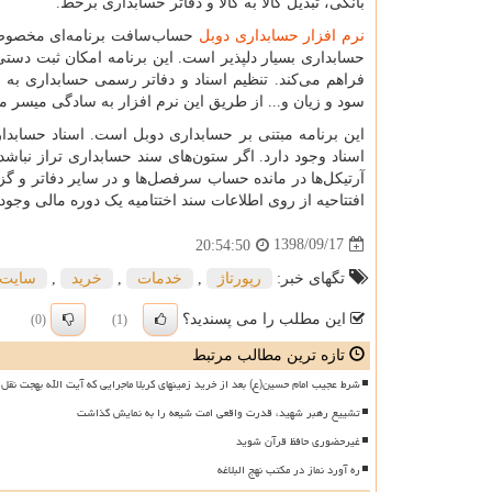
بانکی، تبدیل کالا به کالا و دفاتر حسابداری برخط.
نرم افزار حسابداری دوبل
حساب‌سافت برنامه‌ای مخصوص 
حسابداری بسیار دلپذیر است. این برنامه امکان ثبت دس
فراهم می‌کند. تنظیم اسناد و دفاتر رسمی حسابداری به
سود و زیان و... از طریق این نرم افزار به سادگی میسر م
این برنامه مبتنی بر حسابداری دوبل است. اسناد حساب
اسناد وجود دارد. اگر ستون‌های سند حسابداری تراز نبا
آرتیکل‌ها در مانده حساب سرفصل‌ها و در سایر دفاتر و گ
افتتاحیه از روی اطلاعات سند اختتامیه یک دوره مالی وجود 
1398/09/17
20:54:50
تگهای خبر:
رپورتاژ
,
خدمات
,
خرید
,
سایت
این مطلب را می پسندید؟
(0)
(1)
تازه ترین مطالب مرتبط
شرط عجیب امام حسین(ع) بعد از خرید زمینهای کربلا ماجرایی که آیت الله بهجت نقل 
تشییع رهبر شهید، قدرت واقعی امت شیعه را به نمایش گذاشت
غیرحضوری حافظ قرآن شوید
ره آورد نماز در مکتب نهج البلاغه