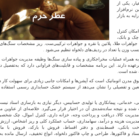
ر، یکی از
 نرم‌افزار
یه به بازار
امکان کنترل
چک و بانک،
 جواهرات طلا، پلاتین یا نقره و جواهرات ترکیبی‌ست. ریز مشخصات سنگ‌های
سب وزن یا تعداد در ردیف‌های دلخواه تنظیم می‌شود
.
 به همراه عملیات مخراجکاری و پیاده سازی سنگ‌ها وظیفه مدیریت جواهرات
عهده دارند. این برنامه مشخصات و قابلیت‌های فراوانی دارد که به‌تفصیل 
ه شده است.
 مدرن اتوماتیک است که آپشن‌ها و امکانات جانبی زیادی برای سهولت کار دا
معین و تفصیلی را نشان می‌دهد از سیستم خشک حسابداری رسمی استفاده ن
ی، خدماتی، پیمانکاری یا تولیدی حسابیس، دیگر نیازی به بازسازی اسناد نیست
شده و نتیجه ساده‌شده‌ی آن در اختیار قرار می‌گیرد. خلاصه‌ای از عناوین م
مدیریت کالا، دریافت و پرداخت وجه، خزانه داری، کنترل اموال، چک شخص
 مدیریت هزینه و درآمد، سهامداری، حساب عملکرد کلی و ریز اشخاص، ارزش 
خت بانکی، قسط‌بندی و دفتر اقساط، فروش با بارکد، فروش با مانی
ناد و فاکتورها، طراحی و چاپ فاکتور دلخواه، انواع تخفیف، ارسال مانده به