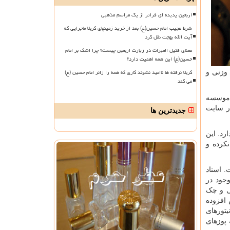
اربعین پدیده ای فراتر از یک مراسم مذهبی
شرط عجیب امام حسین(ع) بعد از خرید زمینهای کربلا ماجرایی که
آیت الله بهجت نقل کرد
معنای قتیل العبرات در زیارت اربعین چیست؟ چرا اشک بر امام
حسین(ع) این همه اهمیت دارد؟
کربلا نرفته ها ناامید نشوند کاری که همه را زائر امام حسین (ع)
 وزنی و
می کند
 موسسه
در سایت
جدیدترین ها
رد. این
کرده و
. اسناد
وجود در
ی و چک
افزوده
تورهای
 پوزهای