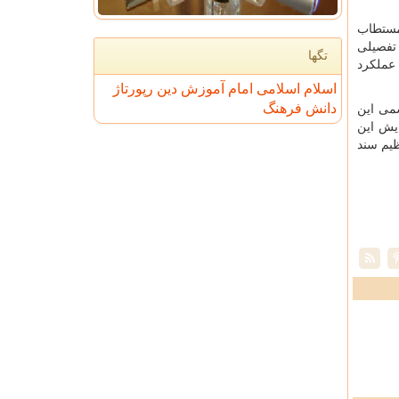
مستطاب
تفصیلی
تگها
عملکرد
اسلام
اسلامی
امام
آموزش
دین
رپورتاژ
دانش
فرهنگ
می این
ایش این
ظیم سند