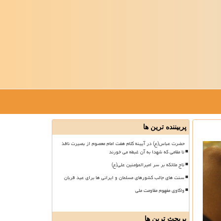
پربیننده ترین ها
حضرت عباس(ع) در آیینه کلام هفت امام معصوم از بصیرت نافذ
تا مقامی که شهدا به آن غبطه می خورند
تاج ملائکه بر سر امیرالمؤمنین علی(ع)
سنت های جالب کشورهای مسلمان و ایرانی ها برای عید قربان
واکاوی مفهوم مقاومت ملی
پربحث ترین ها