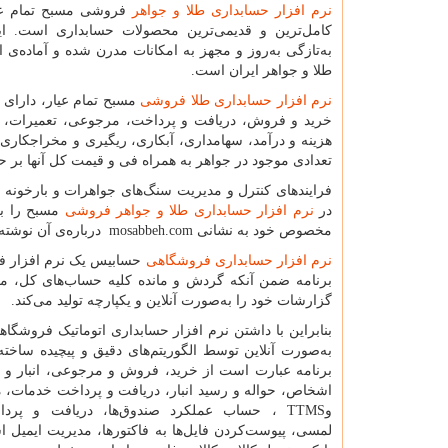
نرم افزار حسابداری طلا و جواهر
فروشی مسبح تمام عیا
کامل‌ترین و قدیمی‌ترین محصولات حسابداری است. این
به‌تازگی به‌روز و مجهز به امکانات مدرن شده و آماده‌ی ارا
طلا و جواهر ایران است.
نرم افزار حسابداری طلا فروشی
مسبح تمام عیار، دارای 
خرید و فروش، دریافت و پرداخت، مرجوعی، تعمیرات، 
هزینه و درآمد، سهامداری، آبکاری، ریگیری و مخراجکاری
تعدادی موجود در جواهر به همراه فی و قیمت کل آنها بر ح
فرایندهای کنترل و مدیریت سنگ‌های جواهرات و بارخونه
در
نرم افزار حسابداری طلا و جواهر فروشی
مسبح را بر
مخصوص خود به نشانی
mosabbeh.com
درباره‌ی آن نوشت
نرم افزار حسابداری فروشگاهی
حسابیس یک نرم افزار فوق
برنامه ضمن آنکه گردش و مانده کلیه‌ حساب‌های کل، 
گزارشات خود را به‌صورت آنلاین و یکپارچه تولید می‌کند.
بنابراین با داشتن نرم افزار حسابداری اتوماتیک فروشگاه
به‌صورت آنلاین توسط الگوریتم‌های دقیق و پیچیده ساخته 
برنامه عبارت است از خرید، فروش و مرجوعی، انبار و 
اشخاص، حواله و رسید انبار، دریافت و پرداخت خدمات،
و
TTMS
، حساب عملکرد صندوق‌ها، دریافت و پردا
لمسی، پیوست‌کردن فایل‌ها به فاکتورها، مدیریت ایمیل اس