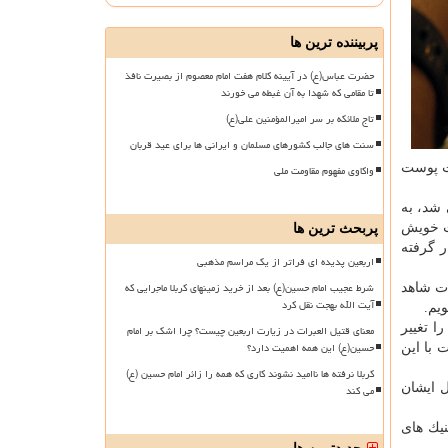
پربیننده ترین ها
حضرت عباس(ع) در آیینه کلام هفت امام معصوم از بصیرت نافذ
تا مقامی که شهدا به آن غبطه می خورند
تاج ملائکه بر سر امیرالمؤمنین علی(ع)
سنت های جالب کشورهای مسلمان و ایرانی ها برای عید قربان
ات پوست
واکاوی مفهوم مقاومت ملی
 شد، به
ت خویش
پربحث ترین ها
ر گرفته
اربعین پدیده ای فراتر از یک مراسم مذهبی
شرط عجیب امام حسین(ع) بعد از خرید زمینهای کربلا ماجرایی که
ات شاهد
آیت الله بهجت نقل کرد
یم.
ا تغییر
معنای قتیل العبرات در زیارت اربعین چیست؟ چرا اشک بر امام
حسین(ع) این همه اهمیت دارد؟
 با این
کربلا نرفته ها ناامید نشوند کاری که همه را زائر امام حسین (ع)
ل ایشان
می کند
نیك های