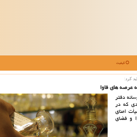
کیفیت
د كرد:
ه عرصه های فاوا
انه دفتر
دی كه در
أت امنای
ا و فضای