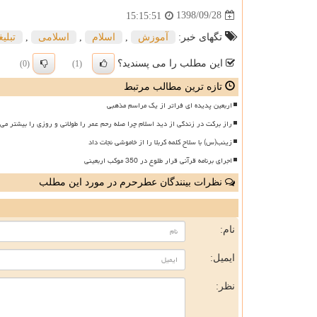
1398/09/28
15:15:51
تگهای خبر:
آموزش
,
اسلام
,
اسلامی
,
تبلی
این مطلب را می پسندید؟
(0)
(1)
تازه ترین مطالب مرتبط
اربعین پدیده ای فراتر از یک مراسم مذهبی
راز برکت در زندگی از دید اسلام چرا صله رحم عمر را طولانی و روزی را بیشتر می 
زینب(س) با سلاح کلمه کربلا را از خاموشی نجات داد
اجرای برنامه قرآنی قرار طلوع در 350 موکب اربعینی
نظرات بینندگان عطرحرم در مورد این مطلب
ن
نام:
ایمیل:
نظر: