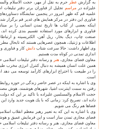
به گزارش
عطر
حرم به نقل از مهر، حجت الاسلام والم
علیزاده در
مراسم
تجلیل از فناوران برتر دفتر تبلیغات 
علمیه قم كه ظهر امروز در پنجمین نمایشگاه دستاوردها
فناوری این دفتر در مركز همایش های غدیر قم برگزار شد، 
اینكه بعضی از كتاب ها تاریخ تمدن انسانی را بر مبنای
فناوری و ابزارهای مورد استفاده تقسیم بندی كرده اند، 
صنعت چاپ، دیگ بخار، ریل آهن، الكتریسیته و ارتباطا
اطلاعات و ژنتیك، همچون عصرهایی هستند كه تابحال مطرح
وی اظهار داشت: حالا سرعت شتاب
دانش
كار و فناوری و
اندازی تمدنی در كوتاه مدت هستیم.
معاون فضای مجازی،
هنر
و رسانه دفتر تبلیغات اسلامی ح
همین علت انسان همیشه به دنبال كنترل انرژی مخرب طب
را در طبیعت با اختراع ابزارهای كارآمد توسعه می دهد ا
است.
وی با اشاره به اینكه در عصر حاضر زندگی در حوزه روابط
رفتن به سمت اینترنت اشیا، شهرهای هوشمند، هوش مصنوع
حجت الاسلام والمسلمین علیزاده با تاكید بر این كه دولت
داده اند، تصریح كرد: زمانی كه با یك هویت جدید وارد این
فضاها هم رنگ می شویم.
وی با اشاره به این كه به تعبیر رهبر معظم انقلاب اسل
فضای مجازی تمدن ساز است و این فرمایش عمیق و هوشمن
معاون فضای مجازی، هنر و رسانه دفتر تبلیغات اسلامی حو
ترك اعتیاد در كشورهای مختلف دنیا همچون هلند و كره ج