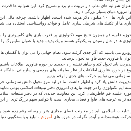
عنوان شوالیه های نقاب دار تربیت نام برد و تصریح كرد: این شوالیه ها قدرت
 امروزه دنیای بسیار بزرگی دارند.
وی با اشاره به اینكه فقط برای بازاریابی و تبلیغ یكی از این بازی ها ۲۰۰ میلیون دلار هزینه شده است، اظهار داشت: چرخه 
بازی ها از تكنیك های شرطی سازی عامل و قواعد روانشناسی استفاده می شود 
وزه علمیه قم همچون نتایج مهم تكنولوژی پر قدرت بازی های كامپیوتری را 
ژی ها در حال رسیدن به یكدیگر هستند و یك پدیده جدید با عنوان سایبورگ را
 روبرو می باشیم كه اگر جدی گرفته شود، نظام جهانی را می توان با گفتمان ه
ان با فناوری جدید فاوا به تحول برساند.
مدیریت باید تحول كند و شاهد نقشه راه جدیدی در حوزه فناوری اطلاعات باشیم
 تنوع در حوزه فناوری اطلاعات از نظر سامانه های مردمی و سازمانی، جایگاه 
ر سازمانی می توانیم حركت های جدی را رقم بزنیم.
یریت دانش یاد كرد و اظهار داشت: ما در لبه مرز تحول دانش سازمانی ح
سته ایم تكنولوژی را در جهت نیازهای امروزی دفتر تبلیغات اسلامی بومی نماییم
حوزه علمیه قم خاطرنشان كرد: این معاونت جدیدی كه در دفتر تبلیغات اسل
ه تر به عرصه های فاوا و فضای مجازی است تا بتوانیم سهم بزرگ تری از این ب
بلیغات اسلامی باید در معاونت فضای مجازی هنر و رسانه رقم زده شود و
كت هوشمندانه و آینده نگرانه در حوزه های
آموزش
، تبلیغ و پاسخگویی دنبا