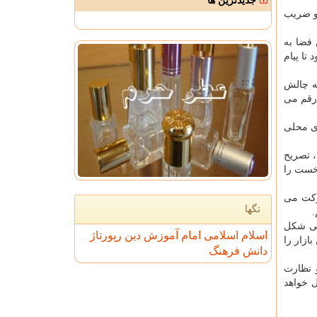
جدیدترین ها
 و ضریب
مالی این فضا به
تا پیام
به چالش
 رقم می
ای محلی
، تصریح
نخست را
ركت می
تگها
.
امی شكل
اسلام
اسلامی
امام
آموزش
دین
رپورتاژ
ازار را
دانش
فرهنگ
 نظارت
ل خواهد