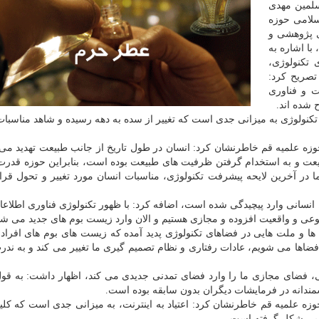
سلمین مهدی
اسلامی حوزه
ی پژوهشی و
با اشاره به
 تكنولوژی،
تصریح كرد:
ت و فناوری
 شده اند.
 تكنولوژی به میزانی جدی است كه تغییر از سده به دهه رسیده و شاهد مناسب
وزه علمیه قم خاطرنشان كرد: انسان در طول تاریخ از جانب طبیعت تهدید می
یعت و به استخدام گرفتن ظرفیت های طبیعت بوده است، بنابراین حوزه قدر
ما در آخرین لایحه پیشرفت تكنولوژی، مناسبات انسان مورد تغییر و تحول قرا
 انسانی وارد پیچیدگی شده است، اضافه كرد: با ظهور تكنولوژی فناوری اطلاع
ی و واقعیت افزوده و مجازی هستیم و الان وارد زیست بوم های جدید می شو
 ها و ملت هایی در فضاهای تكنولوژی پدید آمده كه زیست های بوم های افراد ر
 فضاها می شویم، عادات رفتاری و نظام تصمیم گیری ما تغییر می كند و به ندرت
امی، فضای مجازی ما را وارد فضای تمدنی جدیدی می كند، اظهار داشت: به قو
دانه در فرمایشات دیگران بدون سابقه بوده است.
زه علمیه قم خاطرنشان كرد: اعتیاد به اینترنت، به میزانی جدی است كه كلی
نوبی شكل گرفته است.