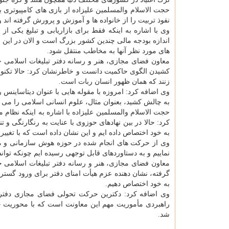
حجت الاسلام والمسلمین علیزاده از بازی های كامپیوتری ب
نفوذ تربیت را از خانواده ها و آموزش و پرورش گرفته اند و
اندازه بودجه مالی چندین كشور بزرگ است و الان در این 
های مورد نظر آنها به مخاطب منتقل شود.
معاون فضای مجازی، هنر و رسانه دفتر تبلیغات اسلامی ح
كشیدن الگوی حاكمیت دانست و خاطرنشان كرد: حالا تكنولو
زنند كه همان ظهور انسان ربات است.
وی اضافه كرد: امروزه با مقوله هایی با عنوان دیتاساینس
به چالش كشید، بعنوان مثال، علوم انسانی اسلامی را می تو
حجت الاسلام والمسلمین علیزاده با اشاره به اینكه نظام 
كرد: حالا در بین نهادهای حوزوی با عنایت به رنگارنگی و
به خود اختصاص داده ایم و این نشان داده است كه با تغیی
وی از حركت های انجام شده در حوزه هوش سازمانی و مد
نماییم و به دستاوردهای قابل توجهی رسیده ایم چونكه توان
معاون فضای مجازی، هنر و رسانه دفتر تبلیغات اسلامی 
گرفته، نشان دهنده عزم هیأت امنای دفتر برای ورود گسترد
به خود اختصاص دهیم.
وی اضافه كرد: دكترین حركت تحولی فضای مجازی دفتر ت
راهبردی مأموریت مهم این معاونت است كه با محوریت حر
شد.