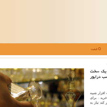
کیفیت
ی یك سخت
صب درایور
افزار شبیه
ید . برای
کند نیاز به