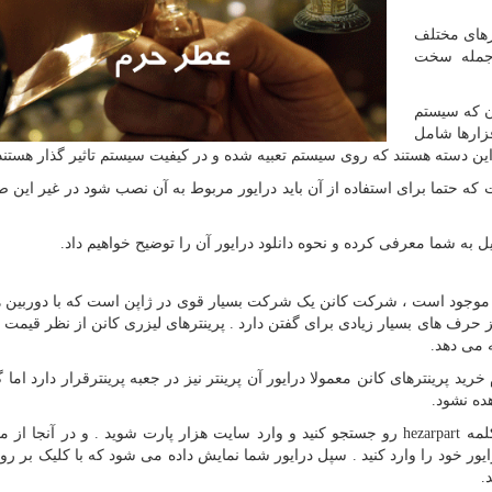
رهای مختلف
 جمله سخت
ن که سیستم
زارها شامل
ین دسته هستند که روی سیستم تعبیه شده و در کیفیت سیستم تاثیر گذار هستند
که حتما برای استفاده از آن باید درایور مربوط به آن نصب شود در غیر این 
ذیل به شما معرفی کرده و نحوه دانلود درایور آن را توضیح خواهیم داد.
زار موجود است ، شرکت کانن یک شرکت بسیار قوی در ژاپن است که با دوربین 
یز حرف های بسیار زیادی برای گفتن دارد . پرینترهای لیزری کانن از نظر قیمت 
 می دهد.
خرید پرینترهای کانن معمولا درایور آن پرینتر نیز در جعبه پرینترقرار دارد اما 
ده نشود.
کلمه
hezarpart
رو جستجو کنید و وارد سایت هزار پارت شوید . و در آنجا از من
رایور خود را وارد کنید . سپل درایور شما نمایش داده می شود که با کلیک بر روی
.