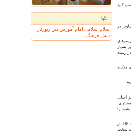
صب کنید
تگها
اویر در
اسلام
اسلامی
امام
آموزش
دین
رپورتاژ
دانش
فرهنگ
ینترهای
ر بسیار
ر زمینه
 میکنند
ند .
ر اصلی
مشتری،
شود را
. HP
از
ند سخت