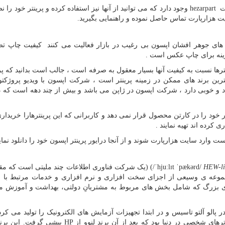
یت
hezarpart
وجود دارد که می توانید از آنها نیز استفاده کرده و پرینتر خود را ن
ت هزارپارت تماس حاصل نموده و راهنمایی بگیرید.
ر های جوهر افشان اپسون بی رغیب در بازار فعالیت می کنند کیفیت چاپ تص
گزینه برای چاپ عکس است .
ینترها نسبت به کیفیت آنها بسیار معقول به صرفه است ، جالب است بدانید که پر
رین برند های ممکن در زمینه پرینتر است ، شرکت اپسون با ویدیو پروژکتو
اد و خوبی دارد ، شرکت اپسون در ژاپن می باشد و بیش از چند دهه است که د
ود را در کارتن محصول قرار نمی دهد و کاربرانی که این پرینترهارا خریداری
ی کرده اند تهیه نمایند .
ت وارد سایت هزارپارت شوند و از آنجا درایور پرینتر اپسون خود را دانلود نمایی
HEW-li
) (/ˈhjuːlɪt ˈpækərd/
یک شرکت فناوری اطلاعات چند ملیتی است که مق
 مجموعه ی وسیعی از اجزای سخت افزاری و نرم افزاری و خدمات مرتبط با 
ی بزرگ که شامل بخش های مربوط به مشتریانِ دولتی، بهداشت و آموزش می
 پالو آلتو تاسیس و در ابتدا تجهیزات آزمایش های الکترونیک را تولید می کرد
HP
پیشی گرفت. این بر