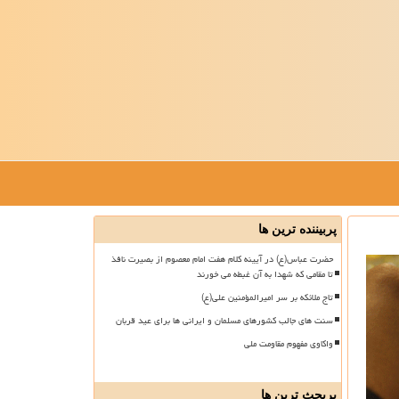
پربیننده ترین ها
حضرت عباس(ع) در آیینه کلام هفت امام معصوم از بصیرت نافذ
تا مقامی که شهدا به آن غبطه می خورند
تاج ملائکه بر سر امیرالمؤمنین علی(ع)
سنت های جالب کشورهای مسلمان و ایرانی ها برای عید قربان
واکاوی مفهوم مقاومت ملی
پربحث ترین ها