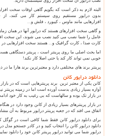
نصب درایور آن سخت افزار روی سیستمتان دارید.
البته لازم به ذکر است که بگویم گاهی اوقات سخت افزا
بدون درایور مستقیم روی سیستم کار می کنند، از
افزارهایی مانند ماوس ، کیبورد ، فلش و...
و گاهی سخت افزارهای هستند که درایور آنها در همان زما
عامل را شما نصب می کنید نصب می شوند، این سخت اف
کارت صدا ، کارت گرافیک و... هستند سخت افزارهایی در ا
اما بحث اصلی ما روی پرینتر است ، پرینتر دستگاهی هست 
خوبی نمی تواند کار کند یا حتی اصلا کار نکند!
پرینتر برند های مختلفی دارد و معتبرترین برند هارا ما در 
دانلود درایور کانن
کانن یکی از معتبر ترین برند پرینترهایی است که در با
آوازه بسیار زیادی بدست آورده است اما در زمینه پرینتر ن
در بازار تک بوده و سالهاست که بی رغیب به کار خود ادامه
در بازار پرینترهای بسیار زیادی از کانن وجود دارد در هنگام 
اتفاق می افتد که در جعبه پرینتر درایور مربوط به آن مشاه
برای دانلود درایور کانن فقط شما کافی است در گوگل 
دانلود درایور کانن را انتخاب کنید و در کادر جستجو مدل د
درایور شما می توانید درایور پرینتر کانن خود را دانلود نمایید