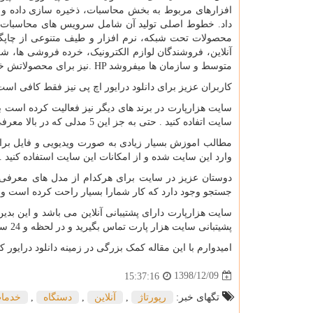
افزارهای مربوط به بخش محاسبات، ذخیره سازی داده و شب
داد. خطوط اصلی تولید آن شامل سرویس های محاسبات 
محصولات تحت شبکه، نرم افزار و طیف متنوعی از چاپگر
آنلاین، فروشندگان لوازم الکترونیک، خرده فروشی ها، 
متوسط و سازمان ها میفروشد
. HP
نیز برای محصولاتش خد
کاربران عزیز برای دانلود درایور اچ پی نیز فقط کافی است 
سایت هزارپارت در برند های دیگر نیز فعالیت کرده است
سایت اتفاده کنید . حتی به جز این 5 مدلی که در بالا معرفی کردیم مدل های دیگر و حتی پروژه های دیگر نیز در این سایت وجود دارد.
مطالب اموزش بسیار زیادی به صورت ویدیویی و فایل بر
وارد این سایت شده و از امکانات این سایت استفاده کنید .
دوستان عزیز در سایت برای هرکدام از مدل های معرفی ش
جستجو وجود دارد که کار شمارا بسیار راحت کرده است و ف
سایت هزارپارت دارای پشتیبانی آنلاین می باشد و این ب
پشیتبانی سایت هزار پارت تماس بگیرید و در لحظه و 24 ساعته درایورپرینتر خود را دانلود و نصب کنید
امیدوارم با این مقاله کمک بزرگی در زمینه دانلود درایور ک
1398/12/09
15:37:16
تگهای خبر:
رپورتاژ
,
آنلاین
,
دستگاه
,
خدما