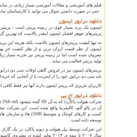
فیلم های آموزشی و مقالات آموزشی بسیار زیادی در سا
. حتی در صورت داشتن سوال می توانید با کارشناسان سای
دانلود درایور اپسون
اپسون یک برند بسیار قوی در زمینه پرینتر است ، پرینت
پرینترهای جوهر افشان اپسون اینقدر بالاست که بهترین 
نه تنها کیفیت پرینترهای اپسون بالاست بلکه هزینه این پر
اپسون از نظر قیمت ارزان ترین و از نظر کیفیت جز بهت
معروف شده است اما در زمینه پرینتر نیز تجربه بسیار زی
تولید پرینتر فعالیت می نماید .
پرینترهای اپسون نیز در فروش گاهی اوقات سی دی درایور خ
باید سی دی درایور خود را از اینترنت یا از آنجایی که خریدار
کاربران عزیزی که پرینتر اپسون دارند آنها نیز فقط کافی اس
دانلود درایور اچ پی
شرکت هیولت پاکارد
(
که به آن
HP
گفته میشود
)
t PAK-ərd
آن در پالو آلتو، کالیفرنیا واقع شده است. این شرکت
کسب و کارهای کوچک و متوسط
(SMB
ها) و سازمان ها
توسعه داده است.
این شرکت توسط بیل هیولت و دیوید پاکارد در یک گاراژ در
سال ۲۰۰۷ تا نیمه ی ۲۰۱۳ تولید کننده ی پیشروی کامپیوترهای شخصی در دنیا بود که بعد از آن برند لنوو از