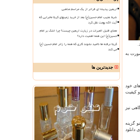
اربعین پدیده ای فراتر از یک مراسم مذهبی
شرط عجیب امام حسین(ع) بعد از خرید زمینهای کربلا ماجرایی که
آیت الله بهجت نقل کرد
معنای قتیل العبرات در زیارت اربعین چیست؟ چرا اشک بر امام
حسین(ع) این همه اهمیت دارد؟
کربلا نرفته ها ناامید نشوند کاری که همه را زائر امام حسین (ع)
.
می کند
صورت به
جدیدترین ها
های خود
و کیفیت
گاهی نیز
و گزینه
 دانلود