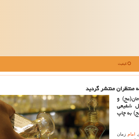
کیفیت
نه منتظران منتشر گردید
ان(عج) و
یل شفیعی
) به چاپ
ی
امام
زمان