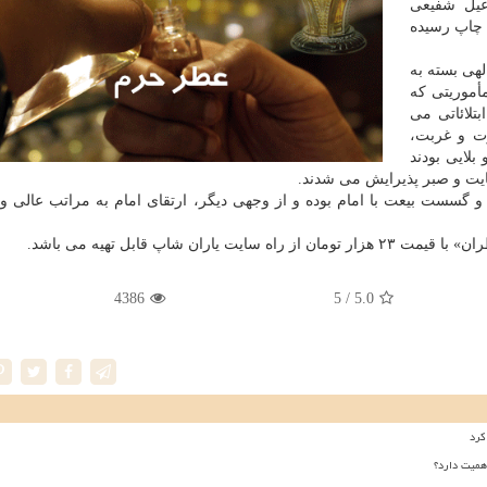
اعیل شفیعی
 چاپ رسیده
لهی بسته به
أموریتی كه
بتلائاتی می
ت و غربت،
بلایی بودند
ضایت و صبر پذیرایش می شدند.
و گسست بیعت با امام بوده و از وجهی دیگر، ارتقای امام به مراتب عالی و
ن شاپ قابل تهیه می باشد.
4386
/ 5
5.0
کرد
همیت دارد؟