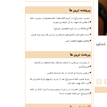
پربیننده ترین ها
حضرت عباس(ع) در آیینه کلام هفت امام معصوم از بصیرت نافذ
تا مقامی که شهدا به آن غبطه می خورند
تاج ملائکه بر سر امیرالمؤمنین علی(ع)
سنت های جالب کشورهای مسلمان و ایرانی ها برای عید قربان
واکاوی مفهوم مقاومت ملی
 باشكوه
پربحث ترین ها
از مبارزات پارلمانی تا خدمات ماندگار عام المنفعه در کارنامه
فیروزآبادی
اربعین پدیده ای فراتر از یک مراسم مذهبی
شرط عجیب امام حسین(ع) بعد از خرید زمینهای کربلا ماجرایی که
آیت الله بهجت نقل کرد
معنای قتیل العبرات در زیارت اربعین چیست؟ چرا اشک بر امام
حسین(ع) این همه اهمیت دارد؟