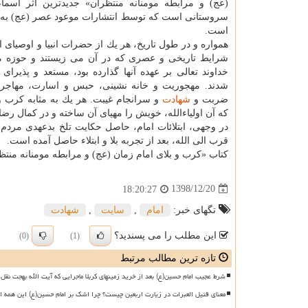
(عج) و مرابطه مومنانه منتظران» جدیدترین اثر اسم
سروستانی است كه توسط انتشارات موعود عصر (عج) به
است.
همواره و در طول تاریخ، هر یك از حضرات انبیا و اوصیای ا
شرایط تاریخی و عصری كه در آن می زیستند و حوزه م
خداوند تعالی بر عهده آنها گذارده بود، مستعد و پذیرای ا
شدند. مهجوریت و خانه نشینی، حبس و اسارت، مهاجر
ضربت و
شهادت
و سرانجام غیبت. هر یك به مثابه كرب و 
كه آن اولیاءالله، خویش را مهیای آن ساخته و در كمال ر
در وجهی، ابتلائات امام، حاصل حكایت تلخ بدعهدی مردم 
قرب الی الله، بعد از تجربه بلا و ابتلاء حاصل آمده است.
كتاب «كرب و بلای امام زمان (عج) و مرابطه مومنانه منتظران» با قیمت ۲۳ هزار تومان از راه سایت یارا
1398/12/20
18:20:27
تگهای خبر:
امام
,
سایت
,
شهادت
این مطلب را می پسندید؟
(0)
(1)
تازه ترین مطالب مرتبط
شرط عجیب امام حسین(ع) بعد از خرید زمینهای کربلا ماجرایی که آیت الله بهجت نقل 
معنای قتیل العبرات در زیارت اربعین چیست؟ چرا اشک بر امام حسین(ع) این همه ا