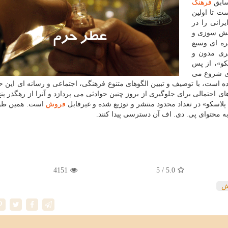
فرهنگ
ت تا اولین
رانی را در
آتش سوزی و
ره ای وسیع
ری مدون و
كو»، از پس
ری شروع می
ده است، با توصیف و تبیین الگوهای متنوع فرهنگی، اجتماعی و رسانه ای این حا
ی احتمالی برای جلوگیری از بروز چنین حوادثی می پردازد و آنرا از رهگذر پ
لاسكو» در تعداد محدود منتشر و توزیع شده و غیرقابل
فروش
است. همین طور
 به محتوای پی. دی. اف آن دسترسی پیدا كنند.
4151
/ 5
5.0
ش