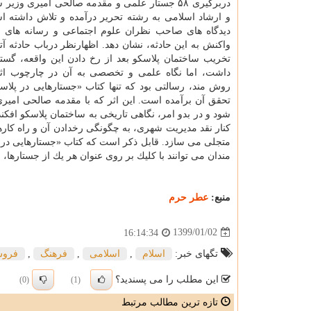
دربرگیری ۵۸ جستار علمی و مقدمه صالحی امیری وزیر سابق
و ارشاد اسلامی به رشته تحریر درآمده و تلاش داشته اس
دیدگاه های صاحب نظران علوم اجتماعی و رسانه های ای
واكنش به این حادثه، نشان دهد. اظهارنظر درباب حادثه 
تخریب ساختمان پلاسكو بعد از رخ دادن این واقعه، گست
داشت، اما نگاه علمی و تخصصی به آن در چارچوب اث
روش مند، رسالتی بود كه تنها كتاب «جستارهایی در پلاس
تحقق آن برآمده است. این اثر كه با مقدمه صالحی امی
شود و در بدو امر، نگاهی تاریخی به ساختمان پلاسكو افكن
كنار نقد مدیریت شهری، به چگونگی رخدادن آن و راه كارها
متجلی می سازد. قابل ذكر است كه كتاب «جستارهایی در پ
مندان می توانند با كلیك بر روی عنوان هر یك از جستارها،
منبع:
عطر حرم
1399/01/02
16:14:34
تگهای خبر:
اسلام
,
اسلامی
,
فرهنگ
,
فرو
این مطلب را می پسندید؟
(0)
(1)
تازه ترین مطالب مرتبط