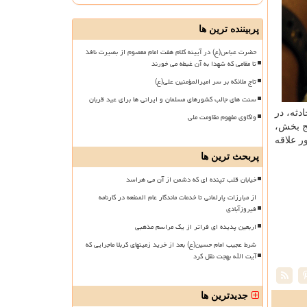
پربیننده ترین ها
حضرت عباس(ع) در آیینه کلام هفت امام معصوم از بصیرت نافذ
تا مقامی که شهدا به آن غبطه می خورند
تاج ملائکه بر سر امیرالمؤمنین علی(ع)
سنت های جالب کشورهای مسلمان و ایرانی ها برای عید قربان
دثه، در
واکاوی مفهوم مقاومت ملی
نج بخش،
 علاقه
پربحث ترین ها
خیابان قلب تپنده ای که دشمن از آن می هراسد
از مبارزات پارلمانی تا خدمات ماندگار عام المنفعه در کارنامه
فیروزآبادی
اربعین پدیده ای فراتر از یک مراسم مذهبی
شرط عجیب امام حسین(ع) بعد از خرید زمینهای کربلا ماجرایی که
آیت الله بهجت نقل کرد
جدیدترین ها