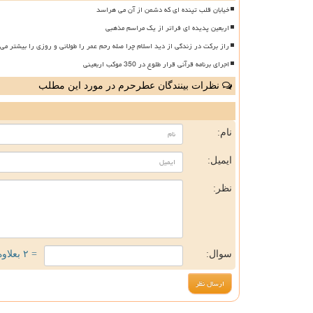
خیابان قلب تپنده ای که دشمن از آن می هراسد
اربعین پدیده ای فراتر از یک مراسم مذهبی
راز برکت در زندگی از دید اسلام چرا صله رحم عمر را طولانی و روزی را بیشتر می 
اجرای برنامه قرآنی قرار طلوع در 350 موکب اربعینی
نظرات بینندگان عطرحرم در مورد این مطلب
ن
نام:
ایمیل:
نظر:
سوال:
= ۲ بعلاوه ۱