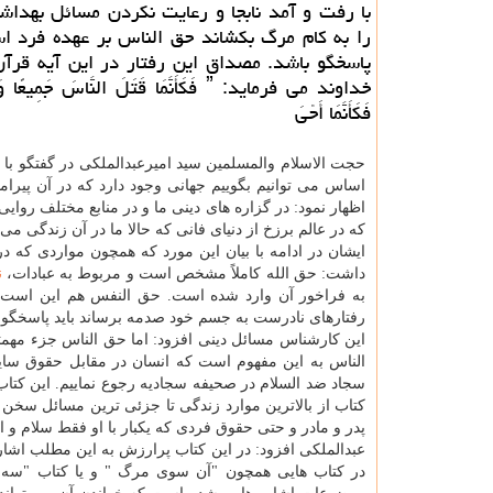
با رفت و آمد نابجا و رعایت نكردن مسائل بهداش
را به كام مرگ بكشاند حق الناس بر عهده فرد ا
پاسخگو باشد. مصداق این رفتار در این آیه قرآ
خداوند می فرماید: ˮ فَكَأَنَّمَا قَتَلَ النَّاسَ جَمِیع
فَكَأَنَّمَا أَحْیَ
حجت الاسلام والمسلمین سید امیرعبدالملكی در گفتگو با ایس
اساس می توانیم بگوییم جهانی وجود دارد كه در آن پیرا
اظهار نمود: در گزاره های دینی ما و در منابع مختلف روا
كه در عالم برزخ از دنیای فانی كه حالا ما در آن زندگی م
ایشان در ادامه با بیان این مورد كه همچون مواردی كه
داشت: حق الله كاملاً مشخص است و مربوط به عبادات،
ن
به فراخور آن وارد شده است. حق النفس هم این است 
رفتارهای نادرست به جسم خود صدمه برساند باید پاسخگو 
این كارشناس مسائل دینی افزود: اما حق الناس جزء مهمت
الناس به این مفهوم است كه انسان در مقابل حقوق سایر 
سجاد ضد السلام در صحیفه سجادیه رجوع نماییم. این كتاب 
كتاب از بالاترین موارد زندگی تا جزئی ترین مسائل سخن
پدر و مادر و حتی حقوق فردی كه یكبار با او فقط سلام و 
عبدالملكی افزود: در این كتاب پرارزش به این مطلب اشار
در كتاب هایی همچون "آن سوی مرگ " و یا كتاب "سه دقی