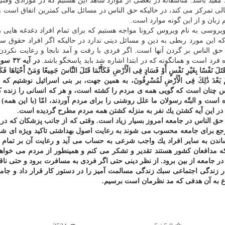
فید باشد. متاسفانه در بعضی از موارد شاهد این هستیم كه در مورادی وقت
ی تمركز می كند، در حالیكه حق الناس در مسائل مالی كمترین اتفاق است و
بان و از این گونه موارد است.
 ویروسی به نام ویروس كرونا مواجه هستیم كه برای تمام افراد دغدغه هایی ر
ه این مورد ربطی به دین و مسائل دینی ندارد در حالیكه اگر افراد حقوق سا
ق الناس بر گردن آنها است. اگر فردی با رفت و آمد نابجا و رعایت نكردن
فرد است و همانگونه كه در ابتدا اشاره شد باید پاسخگو باشد.
در آیه 
 نَفْسًا بِغَیْرِ نَفْسٍ أَوْ فَسَادٍ فِی الْأَرْضِ فَكَأَنَّمَا قَتَلَ النَّاسَ جَمِیعًا وَمَنْ أَحْیَاهَا فَكَأَنَ
َّ كَثِیرًا مِنْهُمْ بَعْدَ ذَٰلِكَ فِی الْأَرْضِ لَمُسْرِفُونَ، به همین جهت، بر بنی اسرائیل نوشتی
س چنان است كه گویی همه ی مردم را كشته است، و هر كه انسانی را زنده كن
است و البتّه رسولان ما علل روشنی را برای مردم آوردند، امّا (با این همه) 
» در این آیه كشتن یك نفر به منزله كشتن همه مردم مطرح گردیده است.
الناس در جامعه امروز بسیار زیاد است. وقتی كه از جانب پزشكان كه در ا
 مرجع برای جامعه محسوب می شوند به رعایت اصول بهداشتی تاكید ویژه ای 
ساندن به سایر افراد یك واجب شرعی به حساب می آید و رعایت آن بر تمام
 كه مدافعان كشور هستند تقدیر و تشكر می كنم و همینطور از مردم می خواهی
 جامعه از بین برود. از نظر دینی حتی اگر فردی به مسافرت برود و حتی ناق
در زندگی اجتماعی سبك زندگی مسالمت آمیز را در دستور كار قرار داد و جامع
تماع به آن هدفی كه مد نظرمان است برسیم.