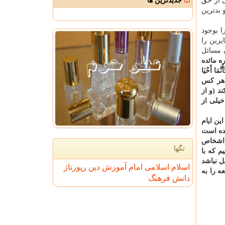
ی از حق
جدیدترین ها
 بدترین
ا بوجود
یرین را
 مسائل
۳۲ سوره مائده
ّمَا أَحْیَا
م كه هر كس
د (و از
خیلی از
ین ایام
شده است
 اشخاص
تگها
م كه با
ل نباشد
اسلام
اسلامی
امام
آموزش
دین
رپورتاژ
ه را به
دانش
فرهنگ