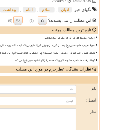
1399/01/08
23:40:57
تگهای خبر:
ادیان
,
اسلام
,
امام
,
بهداشت
این مطلب را می پسندید؟
(0)
(1)
تازه ترین مطالب مرتبط
اربعین پدیده ای فراتر از یک مراسم مذهبی
شرط عجیب امام حسین(ع) بعد از خرید زمینهای کربلا ماجرایی که آیت الله بهجت نقل 
معنای قتیل العبرات در زیارت اربعین چیست؟ چرا اشک بر امام حسین(ع) این همه ا
کربلا نرفته ها ناامید نشوند کاری که همه را زائر امام حسین (ع) می کند
نظرات بینندگان عطرحرم در مورد این مطلب
ن
نام:
ایمیل:
نظر: