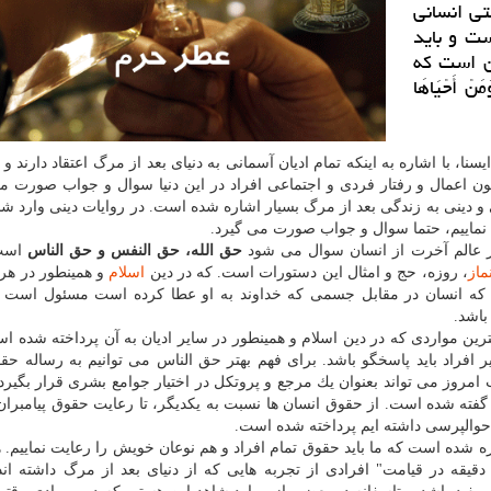
تی انسانی
ست و باید
ن است كه
ًا وَمَنْ أَحْیَاهَا
نا، با اشاره به اینكه تمام ادیان آسمانی به دنیای بعد از مرگ اعتقاد دارند و 
مون اعمال و رفتار فردی و اجتماعی افراد در این دنیا سوال و جواب صورت م
یی و دینی به زندگی بعد از مرگ بسیار اشاره شده است. در روایات دینی وارد 
ی نماییم، حتما سوال و جواب صورت می گیرد.
 در عالم آخرت از انسان سوال می شود
حق الله، حق النفس و حق الناس
است 
ماز
، روزه، حج و امثال این دستورات است. كه در دین
اسلام
و همینطور در هر د
كه انسان در مقابل جسمی كه خداوند به او عطا كرده است مسئول است و 
باشد.
رین مواردی كه در دین اسلام و همینطور در سایر ادیان به آن پرداخته شده 
افراد باید پاسخگو باشد. برای فهم بهتر حق الناس می توانیم به رساله ح
امروز می تواند بعنوان یك مرجع و پروتكل در اختیار جوامع بشری قرار بگیرد.
 گفته شده است. از حقوق انسان ها نسبت به یكدیگر، تا رعایت حقوق پیامبرا
احوالپرسی داشته ایم پرداخته شده است.
ه شده است كه ما باید حقوق تمام افراد و هم نوعان خویش را رعایت نماییم. 
قه در قیامت" افرادی از تجربه هایی كه از دنیای بعد از مرگ داشته اند 