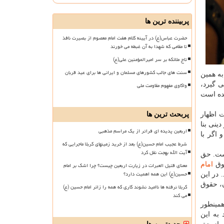
پربیننده ترین ها
حضرت عباس(ع) در آیینه کلام هفت امام معصوم از بصیرت نافذ
تا مقامی که شهدا به آن غبطه می خورند
تاج ملائکه بر سر امیرالمؤمنین علی(ع)
سنت های جالب کشورهای مسلمان و ایرانی ها برای عید قربان
به همین
ی گیرد،
واکاوی مفهوم مقاومت ملی
شده است
اظهار
پربحث ترین ها
ینی بنا
اربعین پدیده ای فراتر از یک مراسم مذهبی
اگر با
شرط عجیب امام حسین(ع) بعد از خرید زمینهای کربلا ماجرایی که
آیت الله بهجت نقل کرد
است. حق
قوق
امام
معنای قتیل العبرات در زیارت اربعین چیست؟ چرا اشک بر امام
حسین(ع) این همه اهمیت دارد؟
 در این
ن، حقوق
کربلا نرفته ها ناامید نشوند کاری که همه را زائر امام حسین (ع)
می کند
همینطور
به این