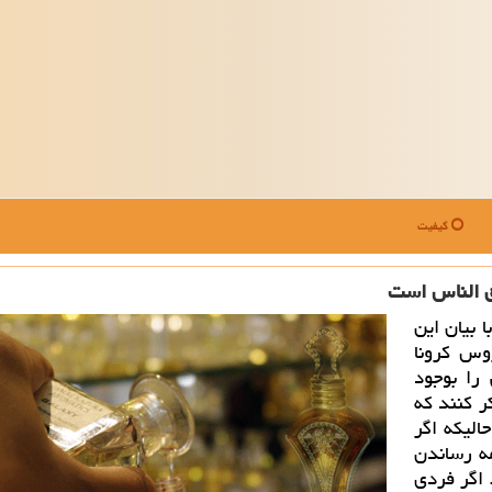
کیفیت
ق الناس است
بیان این
وس كرونا
را بوجود
ر كنند كه
الیكه اگر
ه رساندن
 اگر فردی