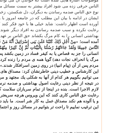
موضوعات اشاره هایی شده است كه خواندن آن می تواند م
الناس حرفی زده می شود افراد بیشتر به سمت مسائل مال
نوع حق الناس صدمه رساندن به دیگران، دل شكستن، زخم ز
ایشان در ادامه با بیان این مطلب كه در جامعه امروز با
آورده است اظهار داشت: شاید خیلی ها با خود فكر كنند ك
رعایت نكرده و سبب صدمه رساندن به افراد دیگر شوند ح
بهداشتی انسانی را به كام مرگ بكشاند حق الناس بر عهده 
آمده است؛ «مِنْ أَجْلِ ذَٰلِكَ كَتَبْنَا عَلَیٰ بَنِی إِسْرَائِیلَ أَنَّهُ مَنْ قَتَلَ
النَّاسَ جَمِیعًا وَلَقَدْ جَاءَتْهُمْ رُسُلُنَا بِالْبَیِّنَاتِ ثُمَّ إِن
انسانی را جز به قصاص یا به كیفر فساد در زمین بكشد پ
مرگ یا انحراف نجات دهد) گویا همه ی مردم را زنده كرده 
مردم پس از آن (پیام انبیا) در روی زمین اسرافكار شدند.
این كارشناس و خطیب دینی خاطرنشان كرد: مصداق های حق 
می توانیم بگوییم هر كدام از آنها به شكلی یك مجتهد و
در نتیجه از نظر دینی رعایت اصول بهداشتی و صدمه نر
لازم الاجرا است. بنده در اینجا از تمام سربازان سلامت
رعایت حق الناس كاری كنند كه این ویروس هرچه سریعتر در
و یا آلوده هم نكند مصداق عمل به كار شر است. ما باید 
این ترغیب نماییم تا راحت تر بتوانیم در مسائل روز و اج