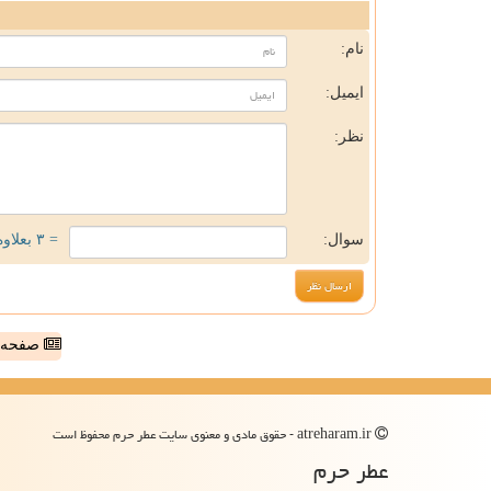
ن
نام:
ایمیل:
نظر:
سوال:
= ۳ بعلاوه ۱
صفحه ا
atreharam.ir - حقوق مادی و معنوی سایت عطر حرم محفوظ است
عطر حرم