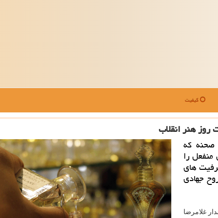
کیفیت
روز هنر انقلاب
صحنه كه
منفعل را
رفیت های
روح جهادی
ار غلامرضا