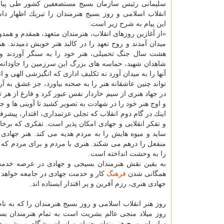
سلیمانی رئیس سازمان بسیج مستضعفین كشور طی پیا
انقلاب اسلامی و روز بسیج هنرمندان را تبریك اظهار د
این پیام به شرح زیر است:
«از آغازین روزهای انقلاب، هنرمندان متعهد، همقدم و هم
میدان آمدند و روح تعهد را در كالبد هنر خویش دمیدند. هم
هشت سال جنگ تحمیلی، هنر خود را به سنگر آوردند و
شاهدان شهید، حماسه های بزرگ این سرزمین را جاودانه ك
آنها را به میدان آورد نه تكلیف اداری كه انگیزشی الهی و انق
تواند چنین عاشقانه هنر را به صحنه بیاورد، جز عشق به آر
در جهاد هنری از سیم خاردار نفس عبور كرد و فارغ از هر تك
و اوج هنر خود را در شهادت به تصویر كشید تا آوینی ها و ج
اینك در گام دوم انقلاب كه تجلی عزتمداری، اقتدار، پیشر
و تفكر انقلابی و جهادی امكان پذیر است. تفكری كه برخ
ساید و میوه هایش را به مردم هدیه می كند. هنر جها
منفعل را درهم می شكند. هنری با مردم و برای مردم كه 
را به وحشت انداخته است.
به یقین نقش هنرمندان بسیجی و جهادی در عرصه خدم
همگانی شدن
فرهنگ
كار و خدمت جهادی در جامعه خواهد شد
جهادی هنری، رزم آفرین و پر اقتدار ایستاده اند.
روز هنر انقلاب اسلامی و روز بسیج هنرمندان را كه به ن
روز میلاد منجی عالم بشریت است به تمام هنرمندان ب
سازمان بسیج هنرمندان بعنوان سازمان پیشگام و پیشرو در