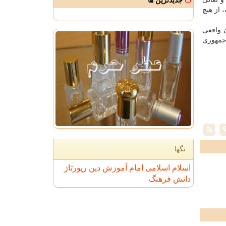
جدیدترین ها
 از هیچ
 واقعی
مهوری
تگها
اسلام
اسلامی
امام
آموزش
دین
رپورتاژ
دانش
فرهنگ