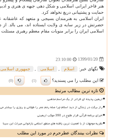
هنر فاخر ایرانی اسلامی و شكل دهی جبهه ی هنری و ادبی ا
حمایت و پشتیبانی دریغ نخواهد كرد.
ایران اسلامی به هنرمندان بسیجی و متعهد كه عاشقانه 
حضرتش در زیر سایه ی ولایت ایستاده اند، می بالد. از د
اسلامی ایران را برابر منویات مقام معظم رهبری مسئلت د
1399/01/20
23:10:00
تگهای خبر:
اسلام
,
اسلامی
,
جمهوری اسلامی ا
این مطلب را می پسندید؟
(0)
(1)
تازه ترین مطالب مرتبط
اربعین پدیده ای فراتر از یک مراسم مذهبی
راز برکت در زندگی از دید اسلام چرا صله رحم عمر را طولانی و روزی را بیشتر می 
اجرای برنامه قرآنی قرار طلوع در 350 موکب اربعینی
نظریه موجهات از با اهمیت ترین یافته های منطق اسلامی بازخوانی میراث ابن سینا
نظرات بینندگان عطرحرم در مورد این مطلب