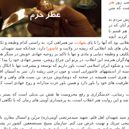
می روز
هنر
اشت كه متن
دوش مردم به
 آنان كه در
 هم قسم با
ردند. آنچه
لابی بود كه آنها را تا پای
شهادت
نیز همراهی كرد. به راستی كدام وظیفه و ت
مان های بلند انقلابی كه ریشه در ولایت و
عاشورا
دارد، چندانكه سید شهیدان 
لیف و وظیفه دنیایی و مادی و تنها با تاكید بر روحیه جهادی خویش در سنگر هنر
هادگران هنرمند این انقلاب، در پرتو این چراغ روشن، مسیر جهادی خود را پیدا كن
فت و شكوه ایران اسلامی است، باور داریم كه توسعه و پیشرفت تنها با اتكال ب
استه از اندیشههای عاشورایی است و چون درختی ریشه دار، سر به آسمان اق
دی، هنری است همیشه در صحنه كه دوشادوش مردم، بن بست های واهی و قا
ظرفیت های خود را باور دارد و همین باور عزت مدارانه و روح جهادی است 
ت رسانی، خدمتگزاری و رفع محرومیت ها نقش بی بدیلی است كه بستر و
 و این روایت هنر انقلاب است، به پرچمداری آوینی های زمان كه با نگاهی ان
ام سید شهیدان اهل قلم، شهید سیدمرتضی آوینی(ره) مزیّن و امسال مقارن با
سیجی تبریك و تهنیت عرض می كنم. سازمان بسیج مستضعفین كشور در پشتیب
 كارهای جهادی هنرمندان كه در جریان سازی هنری در تمام برهه های انقلاب 