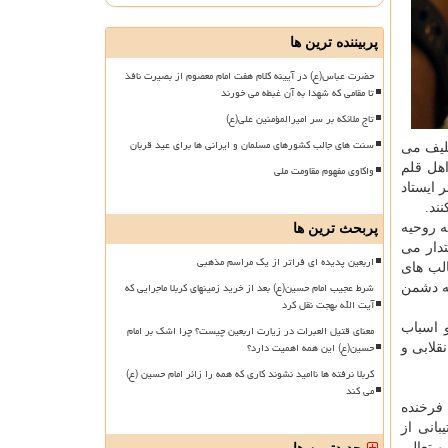
پربیننده ترین ها
حضرت عباس(ع) در آیینه کلام هفت امام معصوم از بصیرت نافذ
تا مقامی که شهدا به آن غبطه می خورند
تاج ملائکه بر سر امیرالمؤمنین علی(ع)
سنت های جالب کشورهای مسلمان و ایرانی ها برای عید قربان
كلیف می
اهل قلم
واکاوی مفهوم مقاومت ملی
 ایستاد
ند.
ه روحیه
پربحث ترین ها
تدار می
اربعین پدیده ای فراتر از یک مراسم مذهبی
لب های
شرط عجیب امام حسین(ع) بعد از خرید زمینهای کربلا ماجرایی که
كه دشمن
آیت الله بهجت نقل کرد
 اسباب
معنای قتیل العبرات در زیارت اربعین چیست؟ چرا اشک بر امام
حسین(ع) این همه اهمیت دارد؟
قلابی و
کربلا نرفته ها ناامید نشوند کاری که همه را زائر امام حسین (ع)
می کند
 فرخنده
انی از
و تعالی