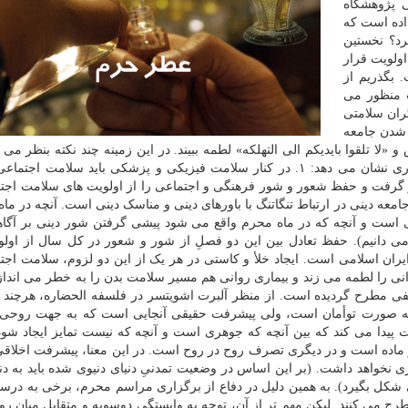
ی پژوهشگاه
اده است که
رد؟ نخستین
ولویت قرار
 بگذریم از
 منظور می
ران سلامتی
 شدن جامعه
لا تلقوا بایدیکم الی التهلکه» لطمه ببیند. در این زمینه چند نکته بنظر می
ر نظر گرفت و حفظ شعور و شور فرهنگی و اجتماعی را از اولویت های سلامت اجت
ه دینی در ارتباط تنگاتنگ با باورهای دینی و مناسک دینی است. آنچه در ما
نی است و آنچه که در ماه محرم واقع می شود پیشی گرفتن شور دینی بر آگا
می دانیم). حفظ تعادل بین این دو فصلِ از شور و شعور در کل سال از اول
ان اسلامی است. ایجاد خلأ و کاستی در هر یک از این دو لزوم، سلامت اجت
فی مطرح گردیده است. از منظر آلبرت اشویتسر در فلسفه الحضاره، هرچند ت
ه صورت توأمان است، ولی پیشرفت حقیقی آنجایی است که به جهت روحی 
پیدا می کند که بین آنچه که جوهری است و آنچه که نیست تمایز ایجاد شود
اده است و در دیگری تصرف روح در روح است. در این معنا، پیشرفت اخلاقی
گری نخواهد داشت. (بر این اساس در وضعیت تمدنیِ دنیای دنیوی شده باید به دن
شکل بگیرد). به همین دلیل در دفاع از برگزاری مراسم محرم، برخی به درس
رح می کنند. لیکن مهم تر از آن، توجه به وابستگی دوسویه و متقابل میان رو