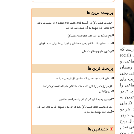
پربیننده ترین ها
حضرت عباس(ع) در آیینه کلام هفت امام معصوم از بصیرت نافذ
تا مقامی که شهدا به آن غبطه می خورند
تاج ملائکه بر سر امیرالمؤمنین علی(ع)
سنت های جالب کشورهای مسلمان و ایرانی ها برای عید قربان
 رسد که
واکاوی مفهوم مقاومت ملی
برگزاری مناسک محرم را و لو در وضعیت کرونایی ضروری نشان می دهد: ۱. در کنار سلامت فیزیکی و پزشکی باید سلامت اجتماعی (social
ماعی، و
ه رمضان
پربحث ترین ها
هی دینی
خیابان قلب تپنده ای که دشمن از آن می هراسد
ویت های
ماعی را
از مبارزات پارلمانی تا خدمات ماندگار عام المنفعه در کارنامه
فیروزآبادی
مخدوش می کند و خدشه در سلامت اجتماعی، سلامت روانی را لطمه می زند و بیماری روانی هم مسیر سلامت بدن را به خطر می اندازد. ۲. در
مدن به
اربعین پدیده ای فراتر از یک مراسم مذهبی
تکاملی
شرط عجیب امام حسین(ع) بعد از خرید زمینهای کربلا ماجرایی که
. هر دو
آیت الله بهجت نقل کرد
، جوهر
بال روح
تی تقدم
جدیدترین ها
ح و بدن