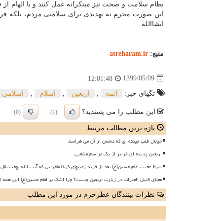
نظام سلامت و صحت نیز مبتکرانه عمل کنند و با الهام از 
این صورت محرم نه تهدیدی برای سلامتی مردم، بلکه فر
انشاالله
منبع:
atreharam.ir
1399/05/09
12:01:48
تگهای خبر:
ائمه
,
اربعین
,
اسلام
,
اسلامی
این مطلب را می پسندید؟
(0)
(1)
تازه ترین مطالب مرتبط
خیابان قلب تپنده ای که دشمن از آن می هراسد
اربعین پدیده ای فراتر از یک مراسم مذهبی
شرط عجیب امام حسین(ع) بعد از خرید زمینهای کربلا ماجرایی که آیت الله بهجت نقل 
معنای قتیل العبرات در زیارت اربعین چیست؟ چرا اشک بر امام حسین(ع) این همه ا
نظرات بینندگان عطرحرم در مورد این مطلب
ن