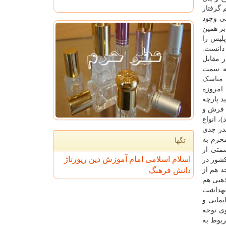
 گرفتار
ی وجود
رهای فیزیکی و متافیزیکی، کوشش های اقتصادی و فرهنگی، حرکت های دنیایی و دینی، و سلامتی جسمی و روحی. ۳. بر همین
پلیس را
 دانست.
ر مقابل
 به سمت
دیگر در لزوم توجه به مناسک
امروزه
د پارچه
ع فرش و
، انواع
قدر جدی
حرم به
تگها
سمتی از
اسلام
اسلامی
امام
آموزش
دین
رپورتاژ
شور در
 هم از
دانش
فرهنگ
ذهبی هم
بهداشت
یمانی و
وی نوحه
ربوط به