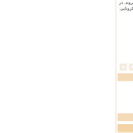
وند. در
ونایی.