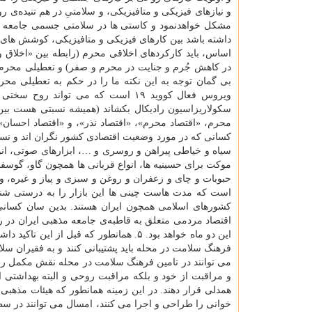
و نیازهای فیزیکی و متافیزیکی، و سلامتیِ در هم تنیده
مشکل خواهدنمود و کاستی ها در سلامتی جسمی جامعه نیز
اساس، باید کارکردهای اخلاقی محرم (رابطه بین «اخلاق و
در کاهش جُرم و جنایت در محرم و صفر) و تعطیلی محرم ر
بی گمان توجه به این نکته ما را در حکم به تعطیلی محر
ویروس فعال کووید ۱۹ است که می تو
محرم، «اقتصاد محرم»، «اقتصاد نذر»، و «اقتصاد احسا
کسانی که در مورد وضعیت اقتصادی کشور نگران اند و نسبت
سیاه و خیاطی پیراهن و روسری و …، ابزارهای صوتی، انو
موکت برای حسینیه ها، انواع قربانی ها همچون گاو، گوسفند
حبوبات و چای و زعفران و روغن و سبزی و پیاز و غیره، و 
است که مدت هاست چینی ها این بازار را به درستی شناس
کشورهای اسلامی همچون ایران هستند. بدین سان کسانی ک
اقتصاد مردمی متعلق به قاطبه‌ی جامعه مذهبی ایران در
این دو ماه خواهد بود. ۵. همانطور که قبل از این تاکید داشته ام باید مساجد محور نظافت و
فرهنگ سلامت در محله باید پشتیبانی کنند و به فقیران 
می توانند در تامین فرهنگ سلامت در محله نقش مکمل را
و مراقبت از خود و بلکه مراقبت روحی و البته بهداشتی 
همدلی قرار دهند. در این زمینه همانطور که هیئات مذهب
خوانی را طراحی و اجرا می کنند، امسال می توانند در سطو