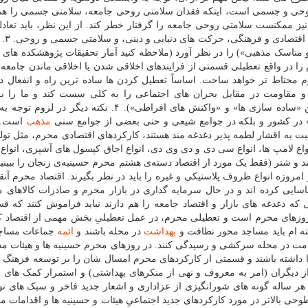
‌ی روحی و جسمی است، اینکه فقدان سلامتی روحی جامعه، سلامتی جسمی را هم
 ممکنست سلامتی روحی جامعه را گرفتار خطر کند. از این نظر، باید تعادل
داشته باشد بین کا
 مناسک مذهبی») را در نظر آورد (ملاحظه کنید آمار تحقیقات پژوهشکده های 
ا در واقع تعطیلی قسمتی از فرایندهای اخلاقی شدن یا اخلاقی ماندن جامعه
م محتاط تر خواهد ساخت. اساساً تعطیل کردن ها ساده ترین راه و انفعال د
اند روح سختی و مقاومت در مقابل بحران های اجتماعی را به کلی سست کند و ما را
سکولاریزاسیون رادیکال بکشاند (همیشه نسبتی هست بین «ساده سازی ها» و «واکنش های افراطی»). ۴. نکته 
ن» در کشور و بلکه در جوامع شیعی و حتی بعضی از جوامع سنی
مذهب
است. 
 به اقشار لطمه پذیر دغدغه مند هستند، کارکردهای اقتصادی محرم، مثل تولی
اع لامپ ها، انواع سی دی و دی وی دی، انواع اجاق کپسول های آشپزی، انوا
 و شتر (فقط یک مورد از اقتصاد دسته‌ی هشتم محرم حسینیه‌ی زنجان را ببینید)
امروزه انواع ظروف پلاستیکی و غیره را باید در نظر بگیرند. اقتصاد محرم آن
ایی کرده اند و در حال سرمایه گذاری در بازار محرم و صادرات کالاهای م
ه دغدغه های بازار و اقتصاد جامعه را هم دارند نباید فراموش کنند که ق
 روزهای محرم است و تعطیلی محرم، در عمل تعطیلیِ بخش مهمی از اقتصاد ک
بهداشت
در محله باشند و
ائمه
جماعات مساجد
سلامت در محله سرکشی و رسیدگی کنند. در روزهای محرم حسینیه ها و هیئات م
 داشته باشند و قسمتی از کارکردهای محرم امسال شان را بر توسعه فرهنگ 
از دیگران (امر به معروف و نهی از منکرهای بهداشتی) و استمرار کمک های ا
ی هر ساله گونه های شورانگیزی از عزاداری و اشعار جدید فاخر و سبک های ن
حی بالاتر در مورد کارکردهای جدید اجتماعیِ هیئات و حسینیه ها و اقدامات م