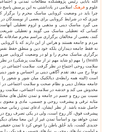
الله بابایی رئیس پژوهشکده مطالعات تمدنی و اجتماع
علوم و
فرهنگ
اسلامی در یادداشتی به این پرسش پاسخ د
چرا باید در وضعیت کرونایی مناسک محرم را برگزار ک
چیزی که در شرایط کرونایی برای بعضی از نویسندگان در ا
می گیرد مناسک دینی و مذهبی و لزوم تعطیلی آنهاست.
کسانی که تعطیلی مناسک می گویند و تعطیلی شریعت
کنند، بعضی از مخالفان برگزاری مراسم محرم صادقانه نگ
مردم و جامعه هستند و هراس از این دارند که با کرونایی
نه فقط جامعه دینداران بلکه خود دین و منطق حفظ نفس و «
health) را مهم (و شاید مهم تر از سلامت پزشکی) د
سلامت روحی اجتماع در نظر گرفت. سلامت اجتماعی در جامع
نوعاً رخ می دهد تقدم آگاهیِ دینی بر احساس و شور دی
است (البته همه رابطه‌ی دیالکتیک میان شور و شعور را 
جامعه متعادل دینی و نظام صحت و سلامت اجتماعی در ایر
نسبت بین روح و جسم در جامعه و تمدن تحلیل های مختل
مثابه ترقی و پیشرفت روحی و جسمی، مادی و معنوی ب
حاصل شده باشد. از نظر ایشان، ادعای تمدن زمانی صحت 
پیشرفت فوق، کار روح است، ولی در یکی تصرف روح در م
تمدن خواهد بود و اساساً تمدن غیر از این معنا معنای دی
جدیدی گشت، باید خُلق باطن را عوض کرد تا تمدن حقیقی 
و اولویت نیازهای روحی بر نیازهای جسمی و فیزیکی را مط