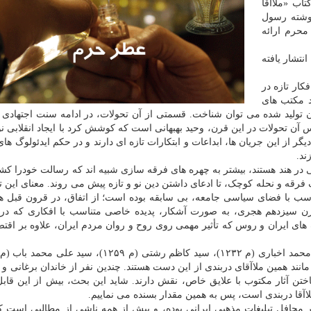
اب «ملاآقا
نوشته رسول
محرم ارائه
رات مورخ انتشار یافته
ار تازه در
د مکتب های
ون تولید شده می توان شناخت. قسمتی از آن تحولات، در ادامه سنت اجتهادی 
 آن تحولات در این قرن، وحید بهبهانی است که کوشش کرد با ایجاد انقلابی نو
ر از این جریان ها، ابداعات و ابتکارات تازه ای دارند و در حکم ایدئولوگ ها
ند.
ی در هند هستند، بیشتر به چهره های فرقه سازی شبیه اند که رسالت خودرا کش
یک فرقه و نحله کوچک، تا ادعای داشتن دین نو و تازه پیش می روند. معنای این تع
ناسب با فضای سیاسی جامعه، بی سابقه بوده است؛ از اتفاق، در قرون قبل ه
 قرن سیزدهم هجری، به صورت آشکار، پدیده خاصی متناسب با افکاری که در 
 های ایران و روس که تأثیر مهمی روی روح و روان مردم ایران، علاوه بر اقتص
(م ۱۲۸۸)، و همچون افرادی مانند همین ملاآقای دربندی از این دست هستند. چندین نفر از خاندان برغانی
اختن آثار مکتوب با علایق خاص، نقش دارند. شاید این بحث، بیش از این قاب
قا دربندی است، پس به همین مقدار بسنده می نماییم.
ر محافل تبلیغات مذهبی ایرانی بوده، و بیش از همه ناشی از مطالبی است ک