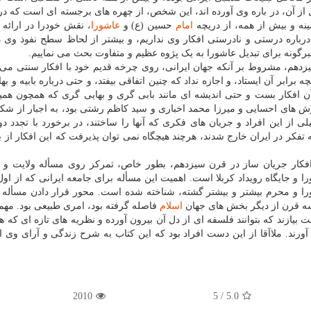
ز آن، در باره وی آورده اند، این شخص، از چهره های برجسته ای است که د
ینه و بیش از همه، از دریچه
امام
حسین (ع) و
عاشورا
، نقش خودرا در ارائه
باره درستی و نادرستی افکار وی نداریم، و بیشتر از لحاظ سطح نفوذ وی د
رگونه برای تبدیل عاشورا به یک پژوه عظیم و متفاوت بحث می نماییم.
یزدهم، مشروط بر آنکه جهان ایرانی، روی چرخه قدیم خود با افکار سنتی می
ر آن ایستاد، و اجازه نداد که چنین اتفاقی بیفتد، و حتی درباره بابیه و بهائی
 آن افکار بست و حتی اندیشه ای مانند بابی گری و بهایی گری که همچون همی
ش های احسایی و میرزا محمد اخباری و سید کاظم رشتی بود، به اجبار از ش
ی از این افراد و جریان های فکری که آنها را ساختند، در برخورد با تجدد دو
فکر در ایران خارج شدند، هرچند هیچگاه نمی توان پذیرفت که این افکار از ب
افکار جریان ساز در قرن سیزدهم، بطور خاص، تمرکز روی مسأله ولایت و د
 و جایگاه رویداد کربلا است. اهمیت این مسأله برای جامعه ایرانی که از او
ورا و محرم بیشتر و بیشتر گشته، شناخته شده است. محور قرار دادن مسأله 
 سه قرن از دیگر بخش های جهان
اسلام
فاصله گرفته بود، امری طبیعی بود. مهم 
 بیازند که بتوانند فلسفه ای از دل آن بیرون آورده و نظریه های تازه ای که 
آورند. ملاآقا از این دست افراد بود که این کتاب به شرح زندگی و آرای وی
2010
/ 5
5.0