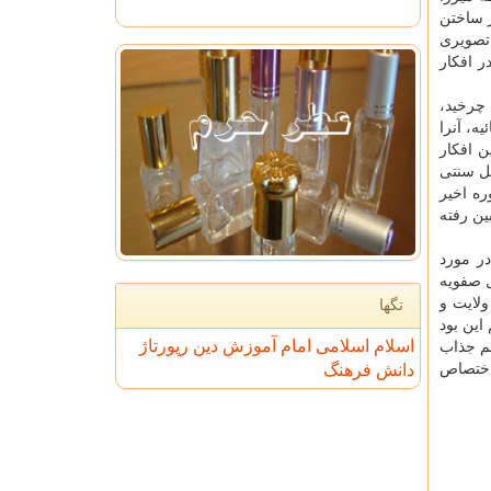
ر ساختن
 تصویری
ر افکار
 چرخید،
ه، آنرا
ن افکار
کل سنتی
ره اخیر
ین رفته
ر مورد
ل صفویه
ولایت و
تگها
این بود
اسلام
اسلامی
امام
آموزش
دین
رپورتاژ
هم جذاب
 اختصاص
دانش
فرهنگ