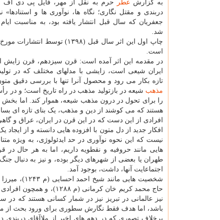
به گزارش
عطر
حرم به نقل از مهر، فایل پی دی اف کت
دربندی و مقتل نگاری؛ نگاه ها، نوآوری ها و استنادها» 
جعفریان که سال قبل انتشار یافته بود، به مناسبت ایام 
شد.
چاپ اول این اثر سال قبل (۱۳۹۸) توسط انتشا
است.
در مقدمه این اثر آمده است: قرن سیزدهم، قرن زایش افک
ایران شیعی است، زایشی با مدلهای مختلف که در تولی
تازه بکار می رود و محصول آنرا تنها با بررسی دقیق مت
مذهب
شیعه در بازتولید مذهب در راه تاریخ است؛ و در رأس
را برای تحول در درون مذهب شیعه، هموار کند. اما بخش دیگ
هستند که می کوشند از دین و مذهب، یک بنای تازه ای بساز
افرادی از این دست که در این قرن در ایران، عراق و گاه
افکار جدید از دل متون با افزوده هایی دانسته و از ایجاد 
نیست که این نحوه نوآوری در حد ایدئولوژی، به ویژه مت
هایی مانند حروفیه و نقطویه داریم، اما به هر حال در
طهران یا بعضی از شهرهای دیگر بوده، و نیز به دنبال جنگ
اجتماعایت آنها، داشت، بوجود آمد.
حاج محمد کریم خان کرمانی 
نیز عالمانی در تبریز نیز در شمار کسانی هستند که در س
باشد، اما هدف فقط نگارش سطوری برای ورود بحث از ملاآ
برخلاف تصوری که در دهه های اخیر از ملاآقای دربندی د