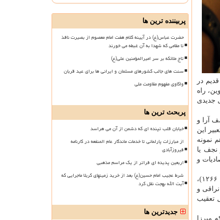
پربیننده ترین ها
حضرت عباس(ع) در آیینه کلام هفت امام معصوم از بصیرت نافذ
تا مقامی که شهدا به آن غبطه می خورند
تاج ملائکه بر سر امیرالمؤمنین علی(ع)
سنت های جالب کشورهای مسلمان و ایرانی ها برای عید قربان
قدیم در
واکاوی مفهوم مقاومت ملی
ین، راه
ی جدیدی
پربحث ترین ها
ف آرا و
خیابان قلب تپنده ای که دشمن از آن می هراسد
بیر این
م نمونه
از مبارزات پارلمانی تا خدمات ماندگار عام المنفعه در کارنامه
فیروزآبادی
نجف یا
ادیات و
اربعین پدیده ای فراتر از یک مراسم مذهبی
شرط عجیب امام حسین(ع) بعد از خرید زمینهای کربلا ماجرایی که
شخصیت هایی مانند شیخ احمد احسایی (م ۱۲۴۳)، میرزا محمد اخباری (م ۱۲۳۲)، سید کاظم رشتی (م ۱۲۵۹)، سید علی محمد باب (م ۱۲۶۶)،
آیت الله بهجت نقل کرد
 و نراقی و
ل تعقیب
جدیدترین ها
ه میرزا