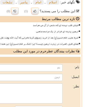
تگهای خبر:
اسلام
,
امام
,
پیامبر
,
تبلیغات
این مطلب را می پسندید؟
(0)
(1)
تازه ترین مطالب مرتبط
خیابان قلب تپنده ای که دشمن از آن می هراسد
اربعین پدیده ای فراتر از یک مراسم مذهبی
شرط عجیب امام حسین(ع) بعد از خرید زمینهای کربلا ماجرایی که آیت الله بهجت نقل 
معنای قتیل العبرات در زیارت اربعین چیست؟ چرا اشک بر امام حسین(ع) این همه ا
نظرات بینندگان عطرحرم در مورد این مطلب
ن
نام:
ایمیل:
نظر: