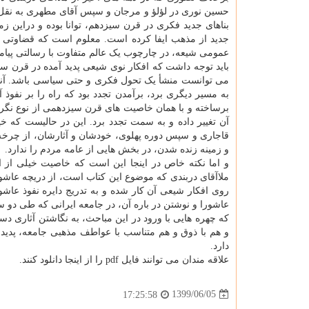
حسین نوری در لؤلؤ و مرجان و سپس آقای مطهری به نقل ا
بناهای جدید فکری در قرن سیزدهم، توانا بوده و دراین زم
جدید از مذهب ایفا کرده است. معلوم است که قضاوتی در
عمومی شیعه، در چارچوب یک عالم متفاوت با رسالتی پیامب
باید توجه داشت که افکار نوی شیعی پدید آمده در قرن س
می توانست منشأ یک تحول فکری و حتی سیاسی باشد. آنچه براب
به مسیر دیگری برد، برآمدن تجدد بود که راه را بر نفوذ
برساخته و با همان خاصیت های قرن سیزدهمی از نوع نگر
آن تغییر داده و به سمت تجدد برد. این در حالیست که خیل
قاجاری و سپس دوره پهلوی، خودشان و آثارشان، از چرخه ت
و زمینه زنده شدن، در بخش هایی از عامه مردم را ندارد.
و اما نکته خاص در اینجا این است که خاصیت خیلی از 
ملاآقای دربندی که موضوع این کتاب است، از دریچه عاشورا
روی افکار شیعی آن کار شده و به تدریج دایره نفوذ عاش
عاشورا و نوشتن در باره آن، در جامعه ایرانی که طی دو
که چهره هایی با ورود در این مباحث، به نگاشتن آثاری دست
و هم با ذوق و هم متناسب با عواطف مذهبی جامعه، پدید 
دارد.
علاقه مندان می توانند فایل pdf را از اینجا دانلود کنند.
1399/06/05
17:25:58