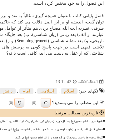
این فصول را به خود مختص کرده است.
فصل پایانی کتاب با عنوان «نتیجه گیری» غالباً به نقد و
توان گفت، اندیشه او بر این اصل دلالت می کند که حاکم
طرفی، نظریه آیت الله مصباح یزدی هم متأثر از عوامل مه
تلاشی فقهی است در جهت پاسخ گویی به پرسش های مختلف
شناختی که از عقل به دست می آید، کافی است یا نه؟
1399/10/24
13:12:42
تگهای خبر:
اسلام
,
اسلامی
,
امام
,
دانش
این مطلب را می پسندید؟
(0)
(0)
تازه ترین مطالب مرتبط
شرط عجیب امام حسین(ع) بعد از خرید زمینهای کربلا ماجرایی که آیت الله بهجت نقل 
معنای قتیل العبرات در زیارت اربعین چیست؟ چرا اشک بر امام حسین(ع) این همه ا
کربلا نرفته ها ناامید نشوند کاری که همه را زائر امام حسین (ع) می کند