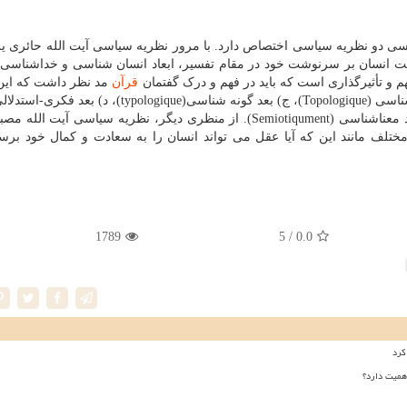
 بررسی دو نظریه سیاسی اختصاص دارد. با مرور نظریه سیاسی آیت الله حائری 
یت انسان بر سرنوشت خود در مقام تفسیر، ابعاد انسان شناسی و خداشناسی د
م و تأثیرگذاری است که باید در فهم و درک گفتمان
قرآن
مد نظر داشت که این
عبارتند از الف) بعد زبانی (زبان شناسی)، ب) بعد جایگاه شناسی (Topologique)، ج) بعد گونه شناسی(logique
تاریخی، و) بعد نشانه شناسی (Semiologiqement) و ز) بعد معناشناسی (Semiotiqument). از منظری دیگر، نظریه سیاسی آ
 مانند این که آیا عقل می تواند انسان را به سعادت و کمال خود برساند
1789
/ 5
0.0
کرد
همیت دارد؟