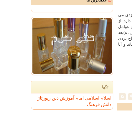
جدیدترین ها
یزدی می
ارد. از
 عوامل
typo)، د) بعد فکری-استدلالی، ه)بعد
یت الله مصباح یزدی
 و آیا
تگها
اسلام
اسلامی
امام
آموزش
دین
رپورتاژ
دانش
فرهنگ