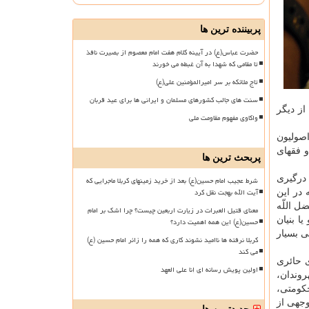
پربیننده ترین ها
حضرت عباس(ع) در آیینه کلام هفت امام معصوم از بصیرت نافذ
تا مقامی که شهدا به آن غبطه می خورند
تاج ملائکه بر سر امیرالمؤمنین علی(ع)
سنت های جالب کشورهای مسلمان و ایرانی ها برای عید قربان
از دیگر
واکاوی مفهوم مقاومت ملی
اصولیون
و فقهای
پربحث ترین ها
درگیری
شرط عجیب امام حسین(ع) بعد از خرید زمینهای کربلا ماجرایی که
آیت الله بهجت نقل کرد
 در این
ل اللّه
معنای قتیل العبرات در زیارت اربعین چیست؟ چرا اشک بر امام
 بنیان
حسین(ع) این همه اهمیت دارد؟
 بسیار
کربلا نرفته ها ناامید نشوند کاری که همه را زائر امام حسین (ع)
می کند
 حائری
اولین پویش رسانه ای إنا علی العهد
وندان،
حکومتی،
وجهی از