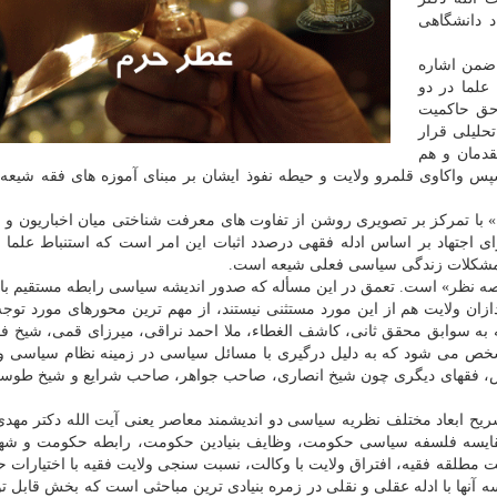
د دانشگاهی
 ضمن اشاره
علما در دو
حق حاکمیت
حلیلی قرار
قدمان و هم
س واکاوی قلمرو ولایت و حیطه نفوذ ایشان بر مبنای آموزه های فقه شیعه 
 با تمرکز بر تصویری روشن از تفاوت های معرفت شناختی میان اخباریون و 
ی اجتهاد بر اساس ادله فقهی درصدد اثبات این امر است که استنباط علما 
 مشکلات زندگی سیاسی فعلی شیعه است.
 نظر» است. تعمق در این مسأله که صدور اندیشه سیاسی رابطه مستقیم با 
زان ولایت هم از این مورد مستثنی نیستند، از مهم ترین محورهای مورد توجه
ه به سوابق محقق ثانی، کاشف الغطاء، ملا احمد نراقی، میرزای قمی، شیخ فض
ص می شود که به دلیل درگیری با مسائل سیاسی در زمینه نظام سیاسی و یا
 عکس، فقهای دیگری چون شیخ انصاری، صاحب جواهر، صاحب شرایع و شیخ طوسی
ح ابعاد مختلف نظریه سیاسی دو اندیشمند معاصر یعنی آیت الله دکتر مهدی
مقایسه فلسفه سیاسی حکومت، وظایف بنیادین حکومت، رابطه حکومت و شهر
طلقه فقیه، افتراق ولایت با وکالت، نسبت سنجی ولایت فقیه با اختیارات 
نها با ادله عقلی و نقلی در زمره بنیادی ترین مباحثی است که بخش قابل ت