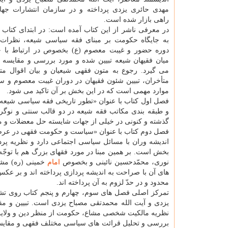
مهدی حائری یزدی پرداخته و در سازمان انتشارات جها
راهی بازار شده است.
در معرفی ناشر از این کتاب آمده است: در ابتدای کتاب
به جایگاه حکومت بر مبنای فقه سیاسی شیعه، نظرات 
دوره حضور و غیبت معصوم (ع) بخصوص در ارتباط با 
میان فقیهان شیعه تبیین شده و مورد بررسی و مقایسه ت
می گیرد. رجوع به متون فقهی شیعیان و بیان اقوال مت
متأخران، تبیین شئون فقیهان در دوران غیبت معصوم و سپ
موارد مهمی است که در این بخش بر آن تاکید می شود.
فصل اول کتاب با عنوان «تطور تاریخی فقه سیاسی شیعه»
و طبقه بندی مکاتب فقه شیعه در دو قالب سنتی و نوگرا
گذشته و کنونی در خیلی از جهات شایسته حل معضلات و
فصل دوم کتاب با عنوان «سیاست و حکومت فقهی در عرصه
اندیشه وران با مسائل سیاسی اجتماعی دارد و نظریه پردا
بخش است. بر همین مبنا در مورد فقهای بزرگ هم با توجّ
نوری، محمّدحسین نائینی و بخصوص
امام
خمینی (ره) مشخ
های آن با صراحت به اندیشه پردازی پرداخته اند و بر
محدود و در حدّ لزوم به آن پرداخته اند.
تمرکز اصلی فصل های سوم، چهارم و پنجم کتاب روی تشری
یزدی و آیت الله محمدتقی مصباح یزدی است. تبیین و 
نظریه مالکیت شخصی مشاع، حکومت از منظر دین و ولایت م
بررسی و تحلیل قرائت های سیاسی مختلف فقهی و مقایسه آ