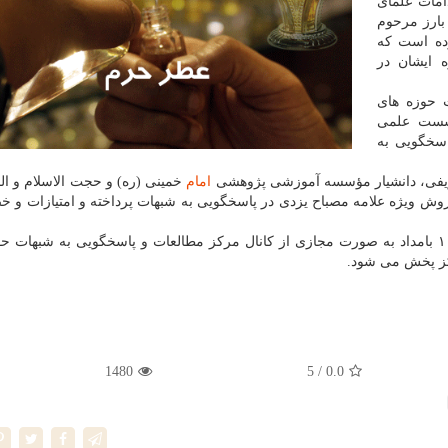
امات علمای
ارز مرحوم
وده است که
 ایشان در
 حوزه های
شست علمی
سخگویی به
یفی، دانشیار مؤسسه آموزشی پژوهشی
امام
خمینی (ره) و حجت الاسلام و ا
 ویژه علامه مصباح یزدی در پاسخگویی به شبهات پرداخته و امتیازات و 
این نشست فردا پنج شنبه دوم بهمن ماه از ساعت ۸ تا ۱۰ بامداد به صورت مجازی از کانال مرکز مطالعات و پاسخگویی به شبه
کز پخش می شود.
1480
/ 5
0.0