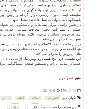
شیعه و پاسخگویی به شبهات از مهم ترین تکالیف و اقد
اسلام
در طول تاریخ بوده است. یکی از خصوصیت های ب
آیت الله مصباح یزدی نیز، پاسخگویی به شبهات روز ب
شایسته است مورد بررسی قرار گرفته و روش ویژه
پاسخگویی به شبهات به نسل های بعد منتقل شود.
در همین راستا، مرکز مطالعات و پاسخگویی به شبهات
علمیه، با مشارکت انجمن معرفت شناسی حوزه، ن
مجازی «روش شناسی مرحوم علامه مصباح یزدی در پا
شبهات» را برگزار می نماید.
در این نشست حجت الاسلام و المسلمین احمد حسین شر
عبدالله محمدی رئیس انجمن معرفت شناسی به بررسی روش
های آن روش را معرفی می کنند.
علمیه در سایت آپارات و همینطور صفحه اینستاگرامی مر
منبع:
عطر حرم
1399/11/01
22:46:41
تگهای خبر:
آموزش
,
اسلام
,
امام
,
دانش
این مطلب را می پسندید؟
(0)
(0)