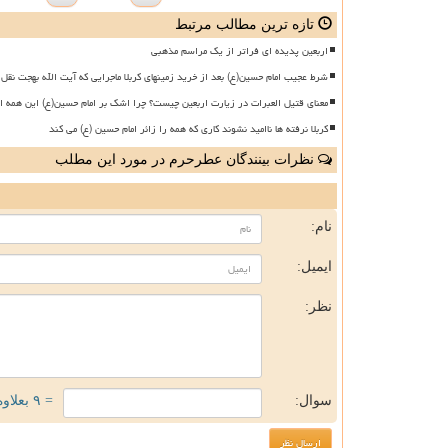
تازه ترین مطالب مرتبط
اربعین پدیده ای فراتر از یک مراسم مذهبی
شرط عجیب امام حسین(ع) بعد از خرید زمینهای کربلا ماجرایی که آیت الله بهجت نقل 
معنای قتیل العبرات در زیارت اربعین چیست؟ چرا اشک بر امام حسین(ع) این همه ا
کربلا نرفته ها ناامید نشوند کاری که همه را زائر امام حسین (ع) می کند
نظرات بینندگان عطرحرم در مورد این مطلب
ن
نام:
ایمیل:
نظر:
سوال:
= ۹ بعلاوه ۵