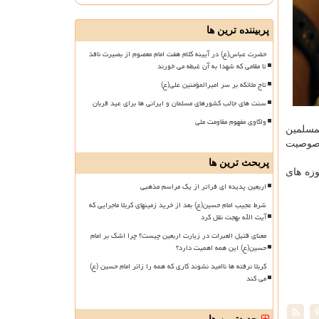
پربیننده ترین ها
حضرت عباس(ع) در آیینه کلام هفت امام معصوم از بصیرت نافذ
تا مقامی که شهدا به آن غبطه می خورند
تاج ملائکه بر سر امیرالمؤمنین علی(ع)
سنت های جالب کشورهای مسلمان و ایرانی ها برای عید قربان
واکاوی مفهوم مقاومت ملی
لمسلمین
خصوصیت
پربحث ترین ها
ات حوزه های
اربعین پدیده ای فراتر از یک مراسم مذهبی
شرط عجیب امام حسین(ع) بعد از خرید زمینهای کربلا ماجرایی که
آیت الله بهجت نقل کرد
معنای قتیل العبرات در زیارت اربعین چیست؟ چرا اشک بر امام
حسین(ع) این همه اهمیت دارد؟
کربلا نرفته ها ناامید نشوند کاری که همه را زائر امام حسین (ع)
می کند