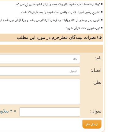
کربلا نرفته ها ناامید نشوند کاری که همه را زائر امام حسین (ع) می کند
تشییع رهبر شهید، قدرت واقعی امت شیعه را به نمایش گذاشت
نفرین پدر و مادر از نگاه روایات چه زمانی اثرگذار می باشد و چرا از آن نهی شده ای
غیرحضوری حافظ قرآن شوید
نظرات بینندگان عطرحرم در مورد این مطلب
ن
نام:
ایمیل:
نظر:
سوال:
= ۳ بعلاوه ۳