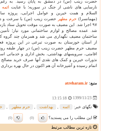
حضرت زینب (س) در دمشق به پایان رسید. به رغم
نارسایی های ناشی از جنگ در سوریه؛ با عنایت
ائمه
ا
السلام و همت خیرین و عوامل اجرایی، پروژه س
(مهمانسرا)
حرم مطهر
حضرت زینب (س) با سرعت و د
۹۷ اجرا شد. این مضیف به صورت موقت تحویل ستاد باز
شد. عمده مصالح و لوازم ساختمانی مورد نیاز؛ تأمی
ساختمان مضیف نگهداری می شد و همزمان چند گروه کا
از استان خوزستان به صورت تبرعی در این پروژه فعا
مضیف حرم مطهر حضرت زینب (س) در چهار طبقه روی زم
اقامتی، سرویسهای بهداشتی، بخش اداری و خدماتی است
نذورات خیرین و کمک های نقدی آنها صرف خرید مصالح و 
اتمام رسیده و آشپزخانه آن هم اکنون در حال بهره برداری
منبع:
atreharam.ir
1399/11/23
13:15:18
تگهای خبر:
ائمه
,
بهداشت
,
حرم مطهر
,
خ
این مطلب را می پسندید؟
(0)
(0)
تازه ترین مطالب مرتبط