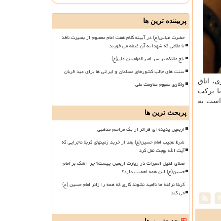
پربیننده ترین ها
حضرت عباس(ع) در آیینه کلام هفت امام معصوم از بصیرت نافذ
تا مقامی که شهدا به آن غبطه می خورند
تاج ملائکه بر سر امیرالمؤمنین علی(ع)
سنت های جالب کشورهای مسلمان و ایرانی ها برای عید قربان
، اتاق
واکاوی مفهوم مقاومت ملی
ا برکت
 است به
پربحث ترین ها
اربعین پدیده ای فراتر از یک مراسم مذهبی
شرط عجیب امام حسین(ع) بعد از خرید زمینهای کربلا ماجرایی که
آیت الله بهجت نقل کرد
معنای قتیل العبرات در زیارت اربعین چیست؟ چرا اشک بر امام
حسین(ع) این همه اهمیت دارد؟
کربلا نرفته ها ناامید نشوند کاری که همه را زائر امام حسین (ع)
می کند