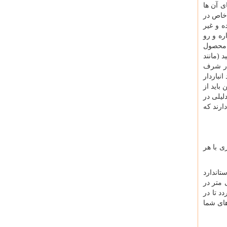
ی آن ها
 خاص در
ه و غیر
ره و رو
و محصول
 (مانند
 در شرف
نباردار
باید از
لیلی در
ارند که
ی با هر
تاندارد
ارهایی که در آن ها قفسه قرار می گیرد ، اینکه راهرویی با عرض ۷۰ سانتی متر در
د تا در
های شما