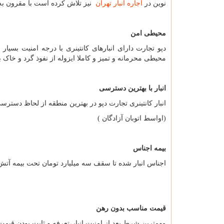
نوین در
اجاره انبار تهران
نیز تلاش کرده است با مقرون به
محیطی امن
دپو تجارت دارای انبارهای کانتینری با درجه امنیت بسیار ب
محیطی محرمانه و تمیز و کاملا ایزوله از نفوذ گرد و خاک 
انبار با بهترین دسترسی
انبار کانتینری تجارت دپو در بهترین منطقه از لحاظ دستر
(اواسط اتوبان آزادگان )
بیمه اجناس
اجناس انبار شده تا سقف سه میلیارد تومان تحت بیمه آت
قیمت مناسب بدون رهن
مهمترین شرط بعد از امنیت انبار،تعرفه و ثابت بودن قیمت م