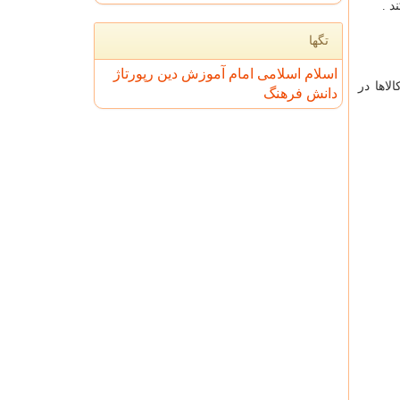
د .
تگها
اسلام
اسلامی
امام
آموزش
دین
رپورتاژ
لاها در
دانش
فرهنگ