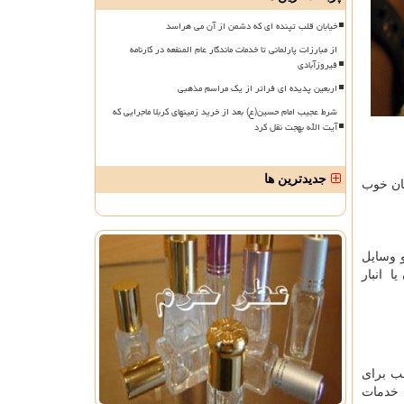
خیابان قلب تپنده ای که دشمن از آن می هراسد
از مبارزات پارلمانی تا خدمات ماندگار عام المنفعه در کارنامه
فیروزآبادی
اربعین پدیده ای فراتر از یک مراسم مذهبی
شرط عجیب امام حسین(ع) بعد از خرید زمینهای کربلا ماجرایی که
آیت الله بهجت نقل کرد
جدیدترین ها
ان خوب
و وسایل
ا انبار
سب برای
ه خدمات