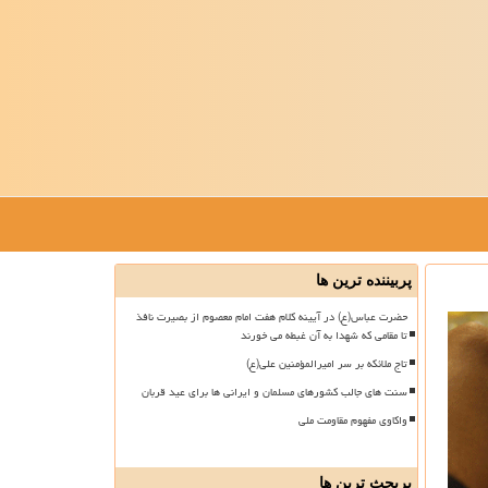
پربیننده ترین ها
حضرت عباس(ع) در آیینه کلام هفت امام معصوم از بصیرت نافذ
تا مقامی که شهدا به آن غبطه می خورند
تاج ملائکه بر سر امیرالمؤمنین علی(ع)
سنت های جالب کشورهای مسلمان و ایرانی ها برای عید قربان
واکاوی مفهوم مقاومت ملی
پربحث ترین ها