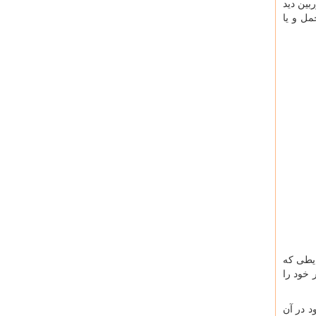
بین دید
ل و یا
ایطی که
 خود را
د در آن