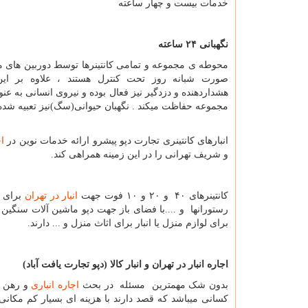
خدمات بیست و چهار ساعته
نگهبانی ۲۴ ساعته
محوطه ی مجموعه و تمامی کانتینرها توسط دوربین های مد
صورت شبانه روز تحت کنترل هستند ، علاوه بر ای
هشداردهنده و دزدگیر نیز فعال بوده و نیروی انسانی به عنوا
مجموعه حفاظت میکند . نگهبان حیوانی(سگ)نیز تعبیه شد
انبارهای کانتینری تجارت دپو پیشرو ارائه خدمات نوین در
اج
و شریف تهرانی را در این زمینه همراهی كند.
کانتینرهای ۴۰ و ۲۰ و ۱۰ فوت جهت
انبار در تهران
برای و
رستورانها و ....با فضای باز جهت دپو ماشین آلات سنگین و
برای لوازم منزل یا انبار برای اثاث منزل و ... دارند.
اجاره انبار در تهران و انبار کالا (دپو تجارت یافت آباد)
بدون شک مهمترین مسئله در بحث
اجاره انباری
و رهن ا
کسانی میباشد که قصد دارند با هزینه ای بسیار کم مکانی 