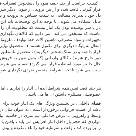
، کیفیت حراست از چند جعبه میوه را دستخوش تغییرات ق
قرار گیرند ، فاسد شده و از بین بروند . از سویی دیگر سر
دل خود ، پذیرای مصالحی به شدت حساس به برودت و سرما ب
قابل استفاده می شوند . با توجه به این توضیحات باید این 
باز یا سر پوشیده بودن یک انبار نیست که مطلوبیت آن را
ماست که مشخص می کند . می دانیم که کالاهای نگهداری ش
تجهیزات و مواد مصرفی ماشین آلات خط تولید) ، ملزومات
انتقال به پایگاه دیگری برای تکمیل هستند ) ، محصول نها
قرار داشته و در تملک شخص دیگریند) ، محصول نامنطبق یا
دور خارج شوند) ، کالای وارداتی (که بدون تغییر به فروش م
حال حاضر مورد استفاده قرار نمی گیرد) تقسیم می شوند 
سبب می شود تا تحت شرایط منحصر بفردی نگهداری شوند
هر چند قصد تبیین همه شرایط ایده آل انبار را نداریم ، ام
خصوصیتی مستلزم داشتن آن ها می باشد .
فضای داخلی
: در نخستین ویژگی های یک انبار خوب برای ا
وسط و راهرویی با عرض حداقلی نیم متری در حاشیه انبار 
مواردی که حجم بار داخل انبار افرایش می یابد ، یافتن یا 
را برآورده کند ، وقت و سرمایه خود را تلف نکرده و پیش ا