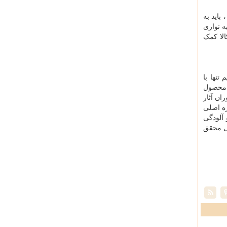
باید به
ه نواری
الا کمک
تنها با
د محصول
ان آثار
زه اصلی
 آلودگی
لی محقق