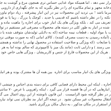
رار نمی دهد ، اما همینکه مواد غذایی حساس تری همچون مرغ و گوشت به جا
دخانه مجهز و تمام مکانیزه ای را در نظر بگیرید که به جای نگهداری از دارویی
اشد ! بی تردید این محصولات نیز در این انبار پیشرفته ، زیاد دوام نیاورد
نکته را در نظر داشته باشیم که قدیمی یا جدید ، کوچک یا بزرگ ، زیبا یا بد قوا
 تعریف می کند ، بلکه ویژگی های یک انبار خوب برای اجاره را ماهیت ماده 
ده در انبار به طور کلی در دسته های محصولات مصرفی غیر مستقیم در تولید
 یا مواد اولیه ، قطعات نیمه ساخته (که به دلایلی تولیدشان متوقف شده یا
یی (آماده رسیدن به دست مصرف کننده) ، کالای امانی (که به صورت موقتی نزد ا
 ضایعات (که ویژگی و صلاحیت استفاده در محصول نهایی را نداشته و همچنین 
ی رسند ) و دارایی ثابت (مانند یک میز یا کامپیوتری که سالم بوده اما به هر د
. هریک از این محصولات فارغ از جنس و کاربریشان ، ویژگی هایی خاص خود د
 .
ا ویژگی های یک انبار مناسب برای اجاره بین همه آن ها مشترک بوده و هر انبار
جاره ، اینکه این محیط دارای فضایی کافی برای دسته بندی اجناس و چینشی اس
باشد از اهمیت فراوانی برخوردار است . به عنوان مثال در انب
در نظر گرفته شود الزامیست . این قانون نانوشته از این روی اعمال می گرد
انتقال محصولات غیر ممکن نشود . در نتیجه اگر انبار مد نظرتان نمی تواند نیاز
ز استقرار در مکان مذکور ، به دنبال مکان بزرگتری باشید.