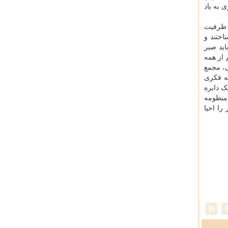
 به یاد
ن ظرفیت
اختند و
اید صبر
 از همه
، مجمع
ه فکری
ک دایره
 منظومه
را احیا