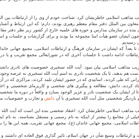
ریب مذاهب اسلامی خاطرنشان کرد: شناخت خودم از وی را از ارتباطات بین ال
عاون بین الملل دفتر مقام معظم رهبری بودند، دارم؛ که این ارتباط و آشنای
 بنده در سازمان مدارس و حوزه های علمیه خارج از کشور زیر نظر دفتر مق
 چون ایشان عضو هیأت امنا مجموعه ما بودند و برای گزارشات و جلسات و است
 رسیدیم.
ا بعداً که ایشان در سازمان فرهنگ و ارتباطات اسلامی، مجمع جهانی خاندا
رتباطات ادامه داشت تا جلسات آخری که در شورایعالی مجمع تقریب و یا در
قریب مذاهب اسلامی بیان نمود: آیت الله تسخیری خصوصیت های نادری داشتن
ه دست هم بدهند، تا یک شخصیت نادری به اسم آیت الله تسخیری به عرصه وجود بی
انی که طی کردند، اساتیدی که در حضور ایشان تلمذ کردند، مراکزی که در آن
ایجاد کردند، دانش، مطالعه و پیگیری های شخصی و کاریزمای شخصیتی و اخل
 از ایشان یک شخصیت نادر و عزیز الوجود بسازد و واقعاً در دوره ما شخصی
یم باردیگر شخصیتی مثل آیت الله تسخیری با آن
دانش
و تجارب و خصوصیات من
ریب مذاهب اسلامی خاطرنشان کرد: اعتقاد شخصی بنده این است که آیت الله
لی از مجامع را بیشتر از اینکه به نام رسمی و مستقل بشناسند، به نام ا
تباطات اسلامی، مجمع جهانی خاندان (ع)، مجمع جهانی تقریب، همه این ها را ب
 و ارتباطات وسیع شأن در جهان اسلام، تاثیر گذاری فوق العاده ای داشتند و 