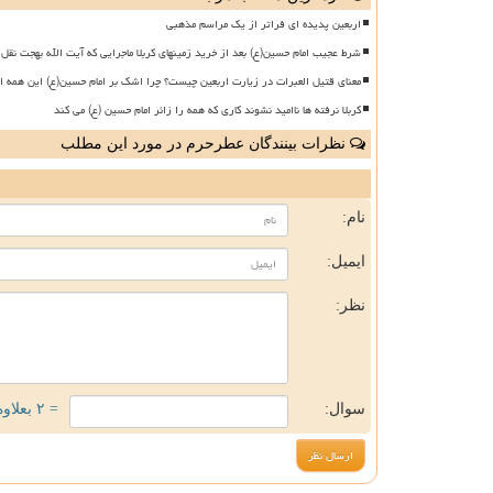
اربعین پدیده ای فراتر از یک مراسم مذهبی
شرط عجیب امام حسین(ع) بعد از خرید زمینهای کربلا ماجرایی که آیت الله بهجت نقل 
معنای قتیل العبرات در زیارت اربعین چیست؟ چرا اشک بر امام حسین(ع) این همه ا
کربلا نرفته ها ناامید نشوند کاری که همه را زائر امام حسین (ع) می کند
نظرات بینندگان عطرحرم در مورد این مطلب
ن
نام:
ایمیل:
نظر:
سوال:
= ۲ بعلاوه ۴