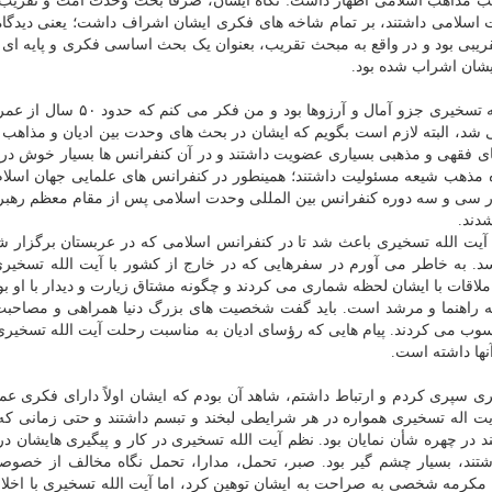
قریب مذاهب اسلامی اظهار داشت: نگاه ایشان، صرفا بحث وحدت امت و تقریب
 اسلامی داشتند، بر تمام شاخه های فکری ایشان اشراف داشت؛ یعنی دیدگاه
قریبی بود و در واقع به مبحث تقریب، بعنوان یک بحث اساسی فکری و پایه ای 
ایشان اشراب شده بود.
وی اضافه کرد: وحدت امت اسلامی برای مرحوم آیت الله تسخیری جزو آمال و آرزوها
 البته لازم است بگویم که ایشان در بحث های وحدت بین ادیان و مذاهب هم
ای فقهی و مذهبی بسیاری عضویت داشتند و در آن کنفرانس ها بسیار خوش در
ه مذهب شیعه مسئولیت داشتند؛ همینطور در کنفرانس های علمایی جهان اسلام
 در سی و سه دوره کنفرانس بین المللی وحدت اسلامی پس از مقام معظم رهب
دند.
 آیت الله تسخیری باعث شد تا در کنفرانس اسلامی که در عربستان برگزار 
د. به خاطر می آورم در سفرهایی که در خارج از کشور با آیت الله تسخیری
ات با ایشان لحظه شماری می کردند و چگونه مشتاق زیارت و دیدار با او بود
که راهنما و مرشد است. باید گفت شخصیت های بزرگ دنیا همراهی و مصاحبت 
سوب می کردند. پیام هایی که رؤسای ادیان به مناسبت رحلت آیت الله تسخیر
نها داشته است.
 که با آیت الله تسخیری سپری کردم و ارتباط داشتم، شاهد آن بودم که ایشان اولاً دارای فکری عمی
 اله تسخیری همواره در هر شرایطی لبخند و تبسم داشتند و حتی زمانی که 
ر چهره شأن نمایان بود. نظم آیت الله تسخیری در کار و پیگیری هایشان د
ند، بسیار چشم گیر بود. صبر، تحمل، مدارا، تحمل نگاه مخالف از خصوص
ه مکرمه شخصی به صراحت به ایشان توهین کرد، اما آیت الله تسخیری با اخ