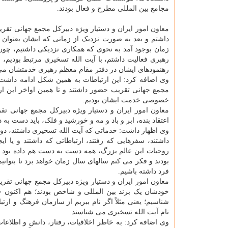
مجامع بین المللی مطرح و فعال بودند.
معاون امور ایران و دستیار ویژه دبیرکل مجمع جهانی تق
داشتم و بعد به صورت نزدیک از زمانی که ایشان بعنوان م
زمان بوجود آمد به نحوی که همکاری نزدیکی داشتیم، چون
رهبری فعالیت داشتم، با آیت الله تسخیری مرتبط بودیم،
رهنمودهای ایشان در دفتر مقام معظم رهبری خدمتشان می
وی اضافه کرد: این ارتباطات به همین شکل ادامه داشت ت
مجمع جهانی تقریب حضور داشتند و تا همین اواخر این ا
خصوصی خدمت ایشان بودیم.
معاون امور ایران و دستیار ویژه دبیرکل مجمع جهانی ت
اعتقاد بنده، ابر و باد و مه و خورشید و فلک، باید دست ب
وی اظهار داشت: خدماتی که آیت الله تسخیری داشتند، دور
داشتند، سفرهایی که رفتند، ارتباطاتی که داشتند و یا 
روحیات این عالم بزرگ، همه دست به دست هم داده بود تا
بودند و فکر می کنم سالهای سال زمان خواهد برد تا بتوان
فرد داشته باشیم.
معاون امور ایران و دستیار ویژه دبیرکل مجمع جهانی تق
خودشان یک برند بین المللی و شاخص بودند؛ هم اکنون خی
شناسیم؛ یعنی مثلاً اگر نام ببریم از سازمان فرهنگ و ار
نام آیت الله تسخیری می شناسند.
وی اضافه کرد: به خاطر اخلاقیات، رفتار، دانش و اطلاعات