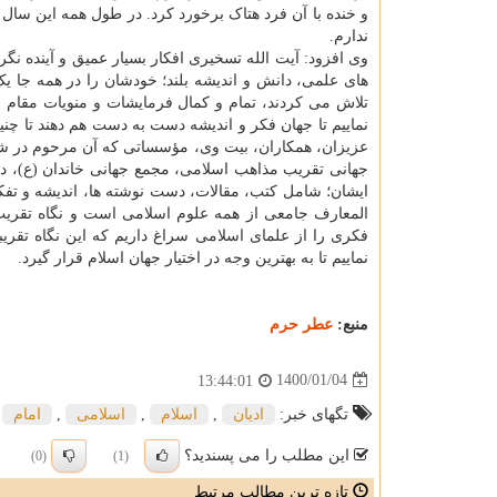
و خنده با آن فرد هتاک برخورد کرد. در طول همه این سال
ندارم.
وی افزود: آیت الله تسخیری افکار بسیار عمیق و آینده ن
های علمی، دانش و اندیشه بلند؛ خودشان را در همه جا ی
تلاش می کردند، تمام و کمال فرمایشات و منویات مقام م
نماییم تا جهان فکر و اندیشه دست به دست هم دهند تا چن
عزیزان، همکاران، بیت وی، مؤسساتی که آن مرحوم در ش
جهانی تقریب مذاهب اسلامی، مجمع جهانی خاندان (ع)، 
ایشان؛ شامل کتب، مقالات، دست نوشته ها، اندیشه و تفکر
المعارف جامعی از همه علوم اسلامی است و نگاه تقریب و
فکری را از علمای اسلامی سراغ داریم که این نگاه تقریبی
نماییم تا به بهترین وجه در اختیار جهان اسلام قرار گیرد.
منبع:
عطر حرم
1400/01/04
13:44:01
تگهای خبر:
ادیان
,
اسلام
,
اسلامی
,
امام
این مطلب را می پسندید؟
(0)
(1)
تازه ترین مطالب مرتبط