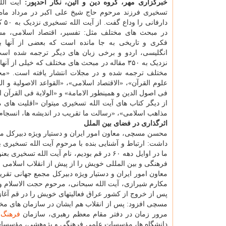
خبرگزاری مهر، گروه دین و آئین، نگار احدپور:
آیت ال
دارفانی
در مبحث های مختلف مثل: تفسیر، اقتصاد اسلامی، مس
فکری و تاریخی به جا مانده است که بعضی از آنها ب
انگلیسی، اردو و برخی زبان های دیگر ترجمه شده اس
نزدیک به ۳۵۰ مقاله در مبحث های مختلف که خیلی از آن
مختلف ترجمه شده و در مجلات انتشار یافته است. «م
علوم القرآن»، «الاقتصاد اسلامی»، «القواعد الاصولیة و
فی اصول الدین و همینطور الامامة» و «الولایة فی القرآن 
از دیگر کتاب های آیت الله تسخیری میتوان «اقلیت های م
مذاهب اسلامی»، «رسالت ما تقریب در اندیشه ها، انسجام
اثرگذاری در فضای بین الملل
محسن مسچی، معاون امور ایران و دستیار ویژه دبیرکل م
داشت: ارتباط و آشنایی بنده با مرحوم آیت الله تسخیری ب
ما در اوایل دهه ۶۰ در قم بودیم، نام آیت ا
فرهنگی و بین المللی خویش را از پیش از انقلاب اسلامی ش
معاون امور ایران و دستیار ویژه دبیرکل مجمع جهانی تقری
مکارم شیرازی، آیت الله سبحانی، مرحوم حجت الاسلام و 
پس از خروج از کشور عراق فعالیتهای خویش را در قم آغاز 
مسچی افزود: پس از انقلاب هم ایشان در سازمان های مخت
مرور زمان در دفتر مقام معظم رهبری، سازمان
فرهنگ
و
دانشگاه ها، مؤسسات علمی فرهنگی و پژوهشی، مؤسسات فق