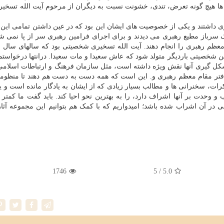
 ها هیچ گونه تعرض، تندی، خشونت نسبت به دیگران از مرحوم آیت الله تسخیری
گری داشتند و یکی از خصوصیت های ایشان این بود که در عین داشتن تمامی ای
ک سرباز مطیع رهبری می دیدند و برای اجرای فرامین رهبری سر از پا نمی شن
عظم رهبری را انجام دهند. آیت الله تسخیری شخصیتی بود که سالهای سال ب
ین شخصیتی باردیگر متولد شود که عاش سعیدا و مات سعیدا. درانتها درخواستم
کل گیری آنها نقش ویژه داشته است، مثل سازمان فرهنگ و ارتباطات اسلامی
دفتر مقام معظم رهبری و. این است که همه دست به دست هم دهند تا منظوم
ات، سخنرانی ها و مطالب بسیار زیادی که از ایشان به یادگار مانده است و ی
 وحدت بر آنها اشراف دارد، را به بهترین نحو احیا کند. باید گفت ما کمتر
 در آن اشراب شده باشد؛ امیدواریم که با کمک هم بتوانیم این مجموعه آثار 
1746
/ 5
5.0