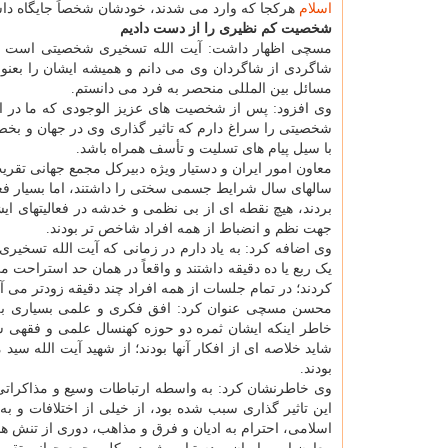
اسلام
هرکجا که وارد می شدند، خودشان شخصاً جایگاه داشت
شخصیت کم نظیری را از دست دادیم
مسچی اظهار داشت: آیت الله تسخیری شخصیتی است که 
شاگردی از شاگردان وی می دانم و همیشه ایشان را بعنو
مسائل بین المللی منحصر به فرد می دانستم.
وی افزود: پس از شخصیت های عزیز الوجودی که ما در 
شخصیتی را سراغ دارم که تاثیر گذاری وی در جهان و بخص
با سیل پیام های تسلیت و تأسف همراه باشد.
معاون امور ایران و دستیار ویژه دبیرکل مجمع جهانی تقری
سالهای سال شرایط جسمی سختی را داشتند، اما بسیار فع
بردند، هیچ نقطه ای از بی نظمی و خدشه در فعالیتهای ایش
جهت نظم و انضباط از همه افراد شاخص تر بودند.
وی اضافه کرد: به یاد دارم در زمانی که آیت الله تسخی
یک ربع یا ده دقیقه داشتند و واقعاً در همان حد استراحت
کردند؛ در تمام جلسات از همه افراد چند دقیقه زودتر می 
محسن مسچی عنوان کرد: افق فکری و علمی بسیاری بلندی
خاطر اینکه ایشان ثمره دو حوزه کهنسال علمی و فقهی شی
شاید خلاصه ای از افکار آنها بودند؛ از شهید آیت الله س
بودند.
وی خاطرنشان کرد: به واسطه ارتباطات وسیع و مذاکراتی
این تاثیر گذاری سبب شده بود، از خیلی از اختلافات و 
اسلامی، احترام به ادیان و فرق و مذاهب، دوری از تنش ها 