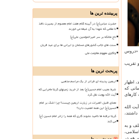
پربیننده ترین ها
حضرت عباس(ع) در آیینه کلام هفت امام معصوم از بصیرت نافذ
تا مقامی که شهدا به آن غبطه می خورند
تاج ملائکه بر سر امیرالمؤمنین علی(ع)
سنت های جالب کشورهای مسلمان و ایرانی ها برای عید قربان
، «دروس
واکاوی مفهوم مقاومت ملی
و تقریب
پربحث ترین ها
اربعین پدیده ای فراتر از یک مراسم مذهبی
 اظهار
مانی که
شرط عجیب امام حسین(ع) بعد از خرید زمینهای کربلا ماجرایی که
آیت الله بهجت نقل کرد
ه کارهای
معنای قتیل العبرات در زیارت اربعین چیست؟ چرا اشک بر امام
یت الله
حسین(ع) این همه اهمیت دارد؟
داشتند،
کربلا نرفته ها ناامید نشوند کاری که همه را زائر امام حسین (ع)
می کند
لف و به
سلامی،
ر هم در