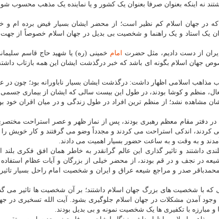
ند نه اینکه بعنوان صرفا بعنوان یک کشور و یا نماینده یک مذهب محسوب شون
در جهان اسلام کم نظیر است؛ از محضر ایشان بسیار فیض برده ام و خ
ان یک استاد و یک راهنما و شخصیت بی بدیل در جهان اسلام خصوصاً از جهت
ایران از دست دادیم، مثل حضرت
امام
خمینی (ره) یا شهید حاج قاسم سلیمان
وص جهان اسلام بگونه ای باشد که خبر درگذشت ایشان این همه بازتاب داشته
ب مذاهب اسلامی اظهار داشت: درگذشت ایشان بسیار ناباورانه بود؛ چون در عی
ال، منظم و کوشا بودند، در طول این بیست سالی که ایشان از بیماری جسمی
ان مشاهده نشد؛ از منظم ترین افراد در طول زندگی و در میان اقران خود بود
ری در دفتر مقام معظم رهبری بودند، پس از نماز ظهر و عصر استراحت مختصر
 می کردند، اندکی استراحت می کردند و مجدداً وضو می گرفتند و کار خویش را 
آمدند و به وقت و به ساعت حضور بسیار اهمیت می دادند.
 داشتند و تاثیر گذاری این عالم گرانقدر به خاطر همان افق فکری بلند ا
عه در نجف و در قم بودند، از محضر خیلی از بزرگان و آیات عظام استفاده 
ید محمدباقر صدر و مراجع شیعه عراق و ایران و شخصیت امام راحل بسیار تاثیر 
 که با شخصیت های بزرگ جهان اسلام داشتند؛ بر آن شخصیت ها تاثیر می گذ
به وجود آمدن مشکلات در جهان اسلام جلوگیری بشود. آیت الله تسخیری در جه
و مبارزه با تکفیری ها یک شخصیت نمونه و بی بدیل بودند.