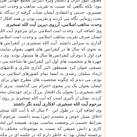
معاون امور ایران و دستیار ویژه دبیرکل مجمع جهانی ت
نبود؛ بلکه نگاهی که نسبت به تقریب مذاهب و وحدت امت
تفسیری، حدیثی و اعتقادی ایشان نشأت گرفته از دیدگاه ت
بحث روبنایی نگاه می کردند و تقریبی بودن بر همه افکار 
وحدت مذاهب اسلامی، آرزوی دیرین آیت الله تسخیری
ایشان صرف تقریب مذاهب اسلامی و وحدت امت اسلامی شد،
گذاری به سزایی داشتند. آیت الله تسخیری در کنفرانس ه
به نحوی که سال ها در کنفرانس های فقهی بعنوان نمایند
فرد اول یا دوم آن کنفرانس ها سال ها مسئول بودند. وی
چهره ها و شخصیت های اول این کنفرانس ها شناخته می ش
مسچی عنوان کرد: همینطور تاثیر گذاری فکری و تلاشهای
ارتداد سلمان رشدی به امضا تمام کشورهای اسلامی برس
بودم، می دیدم که چگونه شخصیت های مطرح جهان برای ملاق
ایشان بعنوان یک پدر معنوی احترام می گذاشتند، پدری 
الله تسخیری را بعنوان یک افتخار بزرگ برای خودشان مح
کردند، نشان از تأثیری است که آیت الله تسخیری بر روی آ
مرحوم آیت الله تسخیری، افکاری آینده نگر داشتند
وی اضافه کرد: در طول این ۳۰ سال
اخلاق بسیار خوش و محمدی (ص) پسند داشتند، مرحوم آیت
شرایط جسمی در وضعیت مناسب نبودند، همیشه این لبخند د
کاری و دانش عمیقی که نسبت به موضوعات مختلف داشت
برجسته ایشان بود؛ به خاطر دارم که در جلسه ای در مک