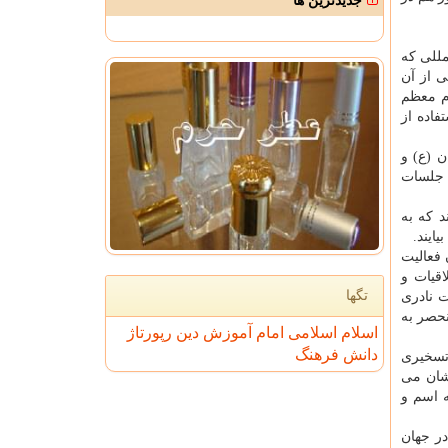
جدیدترین ها
مللی که
ی از آن
ام معظم
فاده از
ن (ع) و
 جلسات
د که به
ایند.
 فعالیت
اقیات و
تگها
ت نادری
حصر به
اسلام
اسلامی
امام
آموزش
دین
رپورتاژ
دانش
فرهنگ
 تسخیری
یشان می
ه اسم و
در جهان