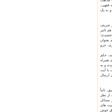
 مذاهب
 فقهی،
و نه یک
 بود و من فکر می کنم که حدود ۵۰ سال از عمر شریف
 تاثیر
خشیدند؛
 بعنوان
ری، جزو
شد، حکم
 همراه
ند و به
با آیت
ی ارسال
ق، ثانیاً
از نظر
ر مسائل
یت های
لاق خوش