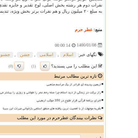
به مبلغ ۲۰ میلیون ریال و هم نفرات برتر بخش ویژه، تندیس
منبع:
عطر حرم
1400/01/08
00:00:14
تگهای خبر:
اسلام
,
اسلامی
,
جشن
,
جشنوا
این مطلب را می پسندید؟
(0)
(1)
تازه ترین مطالب مرتبط
اربعین پدیده ای فراتر از یک مراسم مذهبی
راز برکت در زندگی از دید اسلام چرا صله رحم عمر را طولانی و روزی را بیشتر می 
اجرای برنامه قرآنی قرار طلوع در 350 موکب اربعینی
نظریه موجهات از با اهمیت ترین یافته های منطق اسلامی بازخوانی میراث ابن سینا
نظرات بینندگان عطرحرم در مورد این مطلب
ن