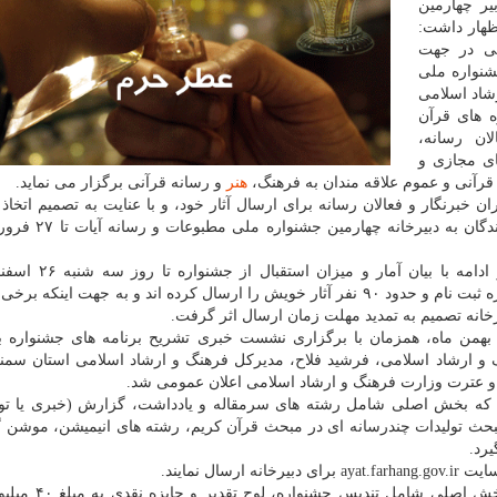
یر چهارمین
ظهار داشت:
ی در جهت
شنواره ملی
رشاد اسلامی
ه های قرآن
ان رسانه،
ای مجازی و
رآنی و عموم علاقه مندان به فرهنگ،
هنر
و رسانه قرآنی برگزار می نماید.
ن خبرنگار و فعالان رسانه برای ارسال آثار خود، و با عنایت به تصمیم اتخاذ
دبیرخانه، آخرین فرصت ثبت نام و ارسال آثار شرکت کنند
دبیر چهارمین جشنواره ملی مطبوعات و رسانه آیات در ادام
خاطرنشان کرد: تابحال بیشتر از ۱۷۰ نفر در سایت جشنواره ثبت نام و حدود ۹۰ نفر آثار خویش را ارسال کرده اند و به جهت این
بیرخانه تصمیم به تمدید مهلت زمان ارسال اثر گرفت.
ایان ذکر است، فراخوان ویژه این جشنوارهاز روز ۱۴ بهمن ماه، همزمان با برگزاری نشست خبری تشریح برنامه های جشنو
 و ارشاد اسلامی، فرشید فلاح، مدیرکل فرهنگ و ارشاد اسلامی استان سمنا
 و عترت وزارت فرهنگ و ارشاد اسلامی اعلان عمومی شد.
د که بخش اصلی شامل رشته های سرمقاله و یادداشت، گزارش (خبری یا تو
بحث تولیدات چندرسانه ای در مبحث قرآن کریم، رشته های انیمیشن، موشن گ
یرد.
ل نمایند.
همچنین جوایز درنظر گرفته برای نفرات اول هر رشته بخ