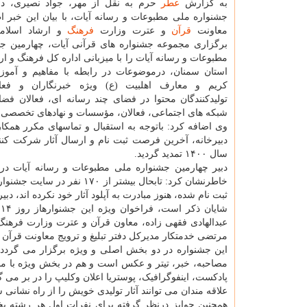
به گزارش
عطر
حرم به نقل از مهر، جواد نصیری، دب
جشنواره ملی مطبوعات و رسانه آیات، با بیان این خبر ا
معاونت
قرآن
و عترت وزارت
فرهنگ
و ارشاد اسلام
برگزاری مجموعه جشنواره های قرآنی آیات، چهارمین ج
مطبوعات و رسانه آیات را با میزبانی اداره کل فرهنگ و ا
استان سمنان، درموضوعات در رابطه با مفاهیم و آموز
کریم و معارف اهلبیت (ع) ویژه خبرنگاران و فعال
تولیدکنندگان محتوا در فضای چند رسانه ای، فعالان فض
شبکه های اجتماعی، فعالان، مؤسسات و نهادهای تخصصی ق
وی اضافه کرد: باتوجه به استقبال و تماسهای مکرر همکارا
سال ۱۴۰۰ تمدید گردید.
ثبت نام شده، هنوز مبادرت به آپلود آثار خود نکرده اند، د
ش
عبدالهادی فقهی زاده، معاون قرآن و عترت وزارت فرهنگ
مرتضی خدمتکار مدیرکل دفتر تبلیغ و ترویج معاونت قرآن
این جشنواره در دو بخش اصلی و ویژه برگزار می گرد
مصاحبه، خبر، تیتر و عکس است و هم در بخش ویژه با م
پادکست، اینفوگرافیک، پوستریا اعلان وکلیپ را در بر می گ
علاقه مندان می توانند آثار تولیدی خویش را از راه نشانی سایت ayat.farhang.gov.ir برای دبیرخانه ارسا