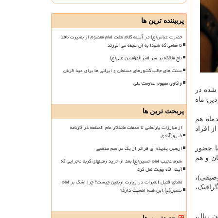
پربیننده ترین ها
حضرت عباس(ع) در آیینه کلام هفت امام معصوم از بصیرت نافذ
تا مقامی که شهدا به آن غبطه می خورند
تاج ملائکه بر سر امیرالمؤمنین علی(ع)
سنت های جالب کشورهای مسلمان و ایرانی ها برای عید قربان
واکاوی مفهوم مقاومت ملی
 شده در
گان به دبیرخانه چهارمین جشنواره ملی مطبوعات و رسانه آیات تا ۲۷ فروردین ماه
پربحث ترین ها
ه با بیان آمار و میزان استقبال از جشنواره تا روز سه شنبه ۲۶ اسفندماه هم
از مبارزات پارلمانی تا خدمات ماندگار عام المنفعه در کارنامه
که برخی از افراد
فیروزآبادی
اربعین پدیده ای فراتر از یک مراسم مذهبی
اره با حضور
ن و هم
شرط عجیب امام حسین(ع) بعد از خرید زمینهای کربلا ماجرایی که
آیت الله بهجت نقل کرد
صیفی)،
معنای قتیل العبرات در زیارت اربعین چیست؟ چرا اشک بر امام
رافیک،
حسین(ع) این همه اهمیت دارد؟
ش اصلی شامل تندیس جشنواره، لوح تقدیر و جایزه نقدی به مبلغ ۴۰ میلیون ریال،