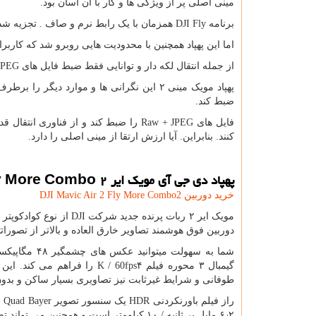
مینی اصلی پر از ویژگی ها و کار با آن آسان بود.
برنامه
DJI Fly
همزمان با یک رابط نرم و صاف . تجزیه شد
اما این پهپاد همچنین با محدودیت هایی روبرو شد که کاربران
از جمله انتقال لکه دار و توانایی فقط ضبط فایل های
JPEG
پهپاد مویک مینی ۲ این نگرانی ها و موارد دیگر را برطرف می کند. کاربران برای پهپادی با دوربین با کیفیت بالاتر که می تواند تا ۴
ضبط کند.
فایل های
Raw + JPEG
را ضبط کند و از فناوری انتقال قد
کنند. بنابراین. آیا ارزش ارتقا از مینی اصلی را دارد.
پهپاد دی جی آی مویک ایر
۲
ly More Combo
خرید دوربین 2
DJI Mavic Air 2 Fly More Combo
مویک ایر ۲ ربات پرنده جدید شرکت
DJI
دوربین فوق هوشمند تصاویر خارق العاده و بالاتر از تصوراتت
شما به سهولت میتوانید عکس های چشمگیر ۴۸ مگاپیکسلی را با یک سنسور
گیمبال ۳ محوره فیلم ۴
K / 60fps
را فراهم می کند. ‌این
طوفانی و شرایط غیرثابت نیز تصاویری بسیار ساکن و بدون
راز فیلم باورنکردنی
HDR
یک سنسور تصویر
Quad Bayer
ب
۶٫۲ مایل بر ثانیه / ۱۰ کیلومتر است و همچنین می تواند تصاویر ویدئویی با وضوح جریان