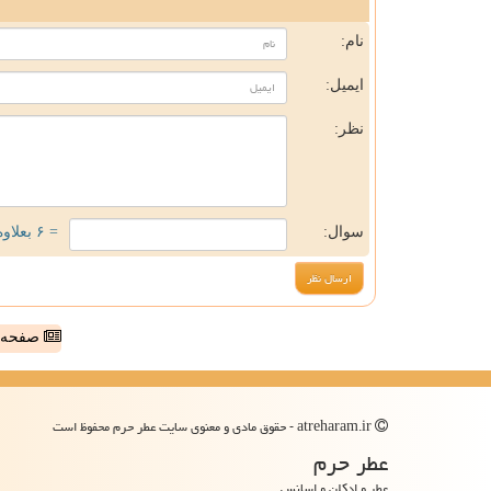
ن
نام:
ایمیل:
نظر:
سوال:
= ۶ بعلاوه ۴
صفحه ا
atreharam.ir - حقوق مادی و معنوی سایت عطر حرم محفوظ است
عطر حرم
عطر و ادکلن و اسانس