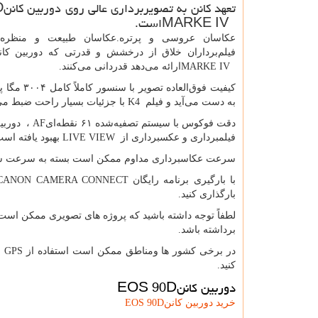
تعهد کانن به تصویربرداری عالی روی دوربین کانن
D
MARKE IV
است.
عکاسان عروسی و پرتره.عکاسان طبیعت و منظره 
فیلم‌برداران خلاق از درخشش و قدرتی که دوربین کان
MARKE IV
ارائه می‌دهد قدردانی می‌کنند.
کیفیت فوق‌العاده تصوی
به دست می‌آید و فیلم
K4
با جزئیات بسیار راحت ضبط می
دقت فوکوس با سیستم تصفیه‌شده ۶۱ نقطه‌ای
AF
، دوربی
فیلمبرداری و عکسبرداری از
LIVE VIEW
بهبود یافته اس
سرعت عکاسبرداری مداوم ممکن است بسته به سرعت شاتر.
با بارگیری برنامه رایگان
ANON CAMERA CONNECT
بارگذاری کنید.
لطفاً توجه داشته باشید که پروژه های تصویری ممکن ا
برداشته باشد.
در برخی کشور ها ومناطق ممکن است استفاده از
GPS
م
کنید.
دوربین کانن
EOS 90D
خرید دوربین کانن
EOS 90D