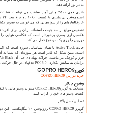
به درایور ارائه دهد.
باتری قوی ۳۵۰۰ میلی آمپر ساعت می تواند
ic Air 2
اسلوموشن بی‌نظیری با کیفیت ۱۰۸۰
p
خارق‌العاده‌ای را از سوژه‌هایی که می‌خواهید به تصویر بکش
تشخیص موانع از سه جهت ، استفاده از آن را برای افراد ت
عکسبرداری بصری برخوردار است که عکاسی هوایی را آ
دوربین را روی یک موضوع قفل می کند.
حالت
Active Track
یا همان شناسایی سوژه است که اکثر 
است. بدین شکل که قادر است هر سوژه‌ای که شما به آن ف
فرز و کوچک نیز نباشید، چراکه پهپاد دی جی آی
Air Black
برایتان به نمایش بگذارد..
POI 3.0
هدفهای در حال حرکت مانن
گوپرو
GOPRO HERO9
خرید دوربین
GOPRO HERO9
وضوح بالاتر
مشخصات گوپرو
GOPRO HERO9
میتواند ویدیو هایی با کیف
کیفیت ویدیو های خود را کراپ کنید.
تعداد پیکسل بالاتر
گوپرو
GOPRO HERO9
رزولوشن ۲۰ مگاپیکسل