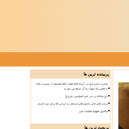
پربیننده ترین ها
حضرت عباس(ع) در آیینه کلام هفت امام معصوم از بصیرت نافذ
تا مقامی که شهدا به آن غبطه می خورند
تاج ملائکه بر سر امیرالمؤمنین علی(ع)
سنت های جالب کشورهای مسلمان و ایرانی ها برای عید قربان
واکاوی مفهوم مقاومت ملی
پربحث ترین ها