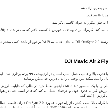
ه و بصری ارائه شد.
 را ناامید کرد.
به طور مکرر به عنوان کاستی ذکر شد.
 30p
رتمند
DJI OcuSync 2.0
به جای اعتماد به
Wi-Fi
برخوردار باشد. کمی بیشتر ه
DJI Mavic Air 2 F
از نوع کوادکوپتر با قدرت بالا و قابلیت حمل آسان امسال در اردیبهشت ۹۹ پر
ان را ثبت میکند پس توقعتان را به بالاترین حد ممکن برسانید.
CMOS 1/2
اینچی ضبط کنید در حالی که قابلیت لرزش گ
 لرزش گیر به قدری قوی و حرفه‌ای عمل می‌کند که قادر است حتی در هوای
 لرزش را ثبت کند.
ا کارایی بالا است. کنترل از راه دور با فناوری
OcuSync 2.0
دارای فاصله انتقال 
FHD 1080p
را مستقیماً از دوربین از طریق امواج