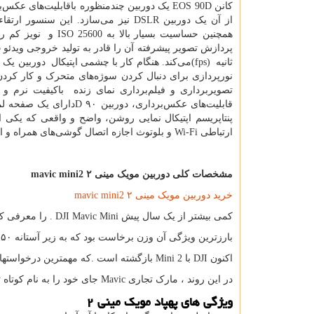
کانن
EOS 90D
یک دوربین چندمنظوره باقابلیت‌های عکس‌بر
از آن یک دوربین
DSLR
نیز می‌سازد. این سنسور ارتقاء
همچنین حساسیت بسیار بالا به
ISO 25600
و نویز کم را
پردازش تصویر پیشرفته آن را قادر به تولید خروجی ویدئو
p
ثانیه
(fps)
می‌کند. هنگام کار با چشمی اپتیکال دوربین یک س
نورپردازی برای دنبال کردن سوژه‌های متحرک و کار کردن د
تصویربرداری و فیلم‌برداری نمای زنده باکیفیت نرم 
قابلیت‌های عکس‌برداری، دوربین ۹۰
D
دارای یک صفحه ل
پنتاپریسم اپتیکال نمایی روشن، واضح و واقعی که یکی ا
ارتباطی
Wi-Fi
و بلوتوث اجازه اتصال گوشی‌های همراه و ان
مشخصات کلی دوربین مویک مینی
۲
mavic mini2
خرید دوربین مویک مینی ۲
mavic mini2
کمی بیشتر از یک سال پیش
. DJI Mavic Mini
را معرفی کر
بارزترین ویژگی آن وزن برخاست بود که به زیر آستانه ۲۵۰ گرم رسید.
اکنون
DJI
با
Mini 2
بازگشته است .که مهمترین درخواستهای کاربران 
در این روند ، مارک تجاری
Mavic
جای خود را به نام کوتاه 
ویژگی های پهپاد مویک مینی
۲