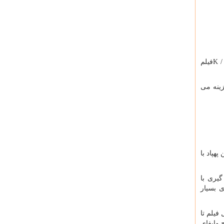
K /
فیلم
زینه می
ده برداری شد . این پهپاد با
یری با
 بسیار
فیلم تا
 وایفای