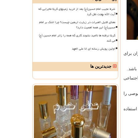
شرط عجیب امام حسین(ع) بعد از خرید زمینهای کربلا ماجرایی که
آیت الله بهجت نقل کرد
معنای قتیل العبرات در زیارت اربعین چیست؟ چرا اشک بر امام
حسین(ع) این همه اهمیت دارد؟
کربلا نرفته ها ناامید نشوند کاری که همه را زائر امام حسین (ع)
می کند
اولین پویش رسانه ای إنا علی العهد
ن برای
جدیدترین ها
باشد.
جتماعی
وصی را
استفاده