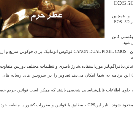
EOS 5
و همچنین
ن
EOS 5D
ر با سنسور کاملاً کامل ۳۰۰۴ مگا پیکسلی کانن
‌شود.
ن
CANON DUAL PIXEL CMOS.
فوکوس اتوماتیک برای فوکوس سریع و ارزا
ت.
دیافراگم.لنز مورداستفاده،شارژ باطری و تنظیمات مختلف دوربین متفاوت 
C
این برنامه به شما امکان می‌دهد.تصاویر را در سرویس های رسانه های ا
ست حاوی اطلاعات قابل‌شناسایی شخصی باشند که ممکن است قوانین حریم خص
حدود شوند. بنابر این
GPS
، مطابق با قوانین و مقررات کشور یا منطقه خود 