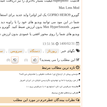
قابلیت
Superphoto
کیفیت بسیار بالاتری را نیز دریافت کنید.
Max Lens Mod
گوپرو
GOPRO HERO9
یک لنز اولترا واید جدید برای استفا
شما در این مود می توانید ویدیو های خود را با زاویه دید ۱۵۵٫ درجه و کیفیت ۲/۷
تصویر
Max HyperSmooth.
بدون لرزش ضبط کنید. گوپرو با
ویدیو های شما را روی محور افقی یا عمودی بدون لرزش نگه دارد حتی اگ
1400/02/31
13:51:56
تگهای خبر:
رپورتاژ
,
دستگاه
,
سرویس
,
سی
این مطلب را می پسندید؟
(0)
(1)
تازه ترین مطالب مرتبط
دوستی پیش از ازدواج چرا شناخت حقیقی را مخدوش می کند؟
از من روزمره تا ما ی توحیدی دگردیسی خیابان در ایران امروز
مقایسه سرفیس لپ تاپ استودیو ۲ با سرفیس پرو ۱۱
معرفی برندهای مطرح بیسیم
نظرات بینندگان عطرحرم در مورد این مطلب