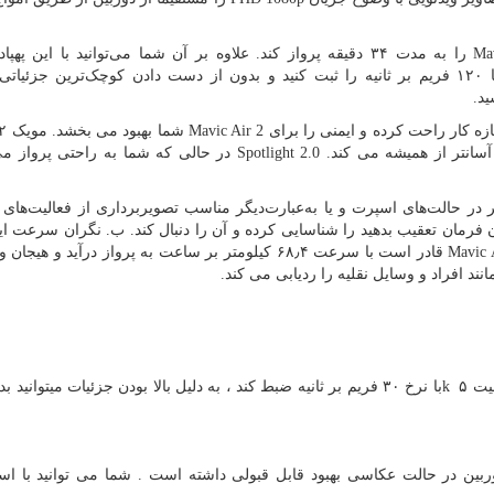
Mav
را به مدت ۳۴ دقیقه پرواز کند. علاوه بر آن شما می‌توانید با این پهپ
و نرخ بیت ۲۴ تا ۱۲۰ فریم بر ثانیه را ثبت کنید و بدون از دست دادن کوچک‌ترین جزئیا
ید.
ازه کار راحت کرده و ایمنی را برای
Mavic Air 2
سانتر از همیشه می کند.
Spotlight 2.0
در حالی که شما به راحتی پرواز می
در حالت‌های اسپرت و یا به‌عبارت‌دیگر مناسب تصویربرداری از فعالیت‌ها
رمان تعقیب بدهید را شناسایی کرده و آن را دنبال کند. ب. نگران سرعت ای
Mavic 
قادر است با سرعت ۶۸٫۴ کیلومتر بر ساعت به پرواز درآید و هیجا
د افراد و وسایل نقلیه را ردیابی می کند.
یت ۵
k
با نرخ ۳۰ فریم بر ثانیه ضبط کند ، به دلیل بالا بودن جزئیات میتوانید
ی این دوربین در حالت عکاسی بهبود قابل قبولی داشته است . شما می توانید با است