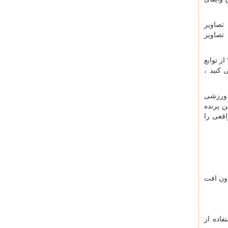
اد تصاویر
تی تصاویر
شما بهبود می بخشد. مویک ۲ از توابع
 کنید ،
ی ورزشی
ن پرنده
ن واقعی را
 بدون افت
فاده از