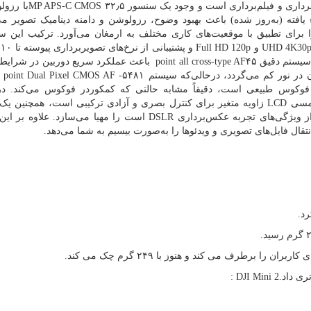
داری و فیلم‌برداری است و وجود یک سنسور ۳۲٫۵
MP APS-C CMOS
با رزول
 یافته (به‌روز شده) باعث بهبود وضوح، رزولوشن و دامنه دینامیک تصویر م
 برای تطبیق با موقعیت‌های کاری مختلف به ارمغان می‌آورد. ترکیب این س
UHD 4K30
و
Full HD 120p
و 
یستم دقیق ۴۵
point all cross-type AF
باعث عملکرد سریع دوربین در شرایط
ر نور کم می‌گردد، درحالی‌که سیستم ۵۴۸۱
-
point Dual Pixel CMOS AF
ق
و فوکوس طبیعی است، دقیقاً مشابه حالتی که کمکوردر فوکوس می‌کند. در
مسی
LCD
زاویه متغیر برای کنترل بصری و آزادی ترکیبی است، همچنین ی
ز ویژگی‌های تجربه عکس‌برداری
DSLR
است را مهیا می‌سازد. علاوه بر این 
تقال فایل‌های تصویری و ویدئوها را به‌صورت بیسیم به شما می‌دهد.
د.
را برطرف می کند و هنوز با ۲۴۹ گرم چک می کند.
تری داد
: DJI Mini 2.