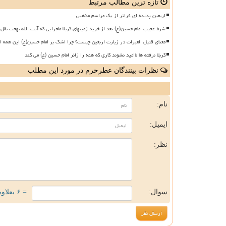
تازه ترین مطالب مرتبط
اربعین پدیده ای فراتر از یک مراسم مذهبی
شرط عجیب امام حسین(ع) بعد از خرید زمینهای کربلا ماجرایی که آیت الله بهجت نقل 
معنای قتیل العبرات در زیارت اربعین چیست؟ چرا اشک بر امام حسین(ع) این همه ا
کربلا نرفته ها ناامید نشوند کاری که همه را زائر امام حسین (ع) می کند
نظرات بینندگان عطرحرم در مورد این مطلب
ن
نام:
ایمیل:
نظر:
سوال:
= ۶ بعلاوه ۱