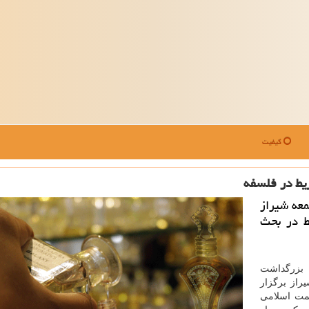
کیفیت
ریط در فلسفه
معه شیراز
ط در بحث
زرگداشت
راز برگزار
مت اسلامی