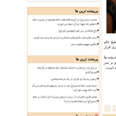
پربیننده ترین ها
حضرت عباس(ع) در آیینه کلام هفت امام معصوم از بصیرت نافذ
تا مقامی که شهدا به آن غبطه می خورند
تاج ملائکه بر سر امیرالمؤمنین علی(ع)
سنت های جالب کشورهای مسلمان و ایرانی ها برای عید قربان
یچ علم
واکاوی مفهوم مقاومت ملی
زی قرار
دیشه ها
پربحث ترین ها
و بر سر
از مبارزات پارلمانی تا خدمات ماندگار عام المنفعه در کارنامه
ه است.
فیروزآبادی
اربعین پدیده ای فراتر از یک مراسم مذهبی
شرط عجیب امام حسین(ع) بعد از خرید زمینهای کربلا ماجرایی که
آیت الله بهجت نقل کرد
معنای قتیل العبرات در زیارت اربعین چیست؟ چرا اشک بر امام
حسین(ع) این همه اهمیت دارد؟