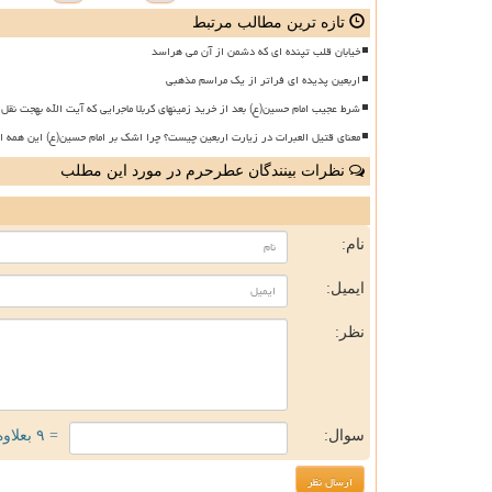
تازه ترین مطالب مرتبط
خیابان قلب تپنده ای که دشمن از آن می هراسد
اربعین پدیده ای فراتر از یک مراسم مذهبی
شرط عجیب امام حسین(ع) بعد از خرید زمینهای کربلا ماجرایی که آیت الله بهجت نقل 
معنای قتیل العبرات در زیارت اربعین چیست؟ چرا اشک بر امام حسین(ع) این همه ا
نظرات بینندگان عطرحرم در مورد این مطلب
ن
نام:
ایمیل:
نظر:
سوال:
= ۹ بعلاوه ۵