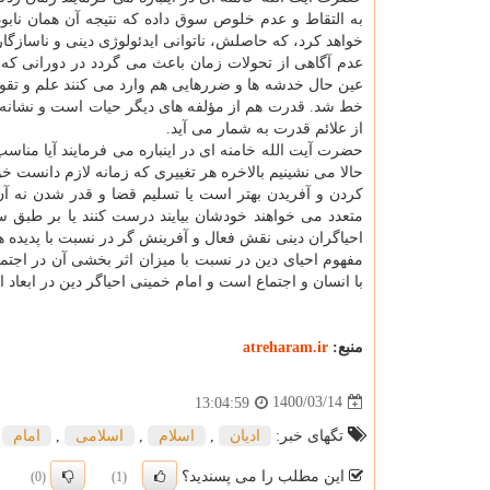
به التقاط و عدم خلوص سوق داده که نتیجه آن همان نا
خواهد کرد، که حاصلش، ناتوانی ایدئولوژی دینی و ناسازگا
عدم آگاهی از تحولات زمان باعث می گردد در دورانی که بای
عین حال خدشه ها و ضررهایی هم وارد می کنند علم و تقو
خط شد. قدرت هم از مؤلفه های دیگر حیات است و نشانه آ
از علائم قدرت به شمار می آید.
حضرت آیت الله خامنه ای در اینباره می فرمایند آیا منا
حالا می نشینیم بالاخره هر تغییری که زمانه لازم دانست 
کردن و آفریدن بهتر است یا تسلیم قضا و قدر شدن نه 
متعدد می خواهند خودشان بیایند درست کنند یا بر طبق
احیاگران دینی نقش فعال و آفرینش گر در نسبت با پدیده ه
مفهوم احیای دین در نسبت با میزان اثر بخشی آن در اجت
با انسان و اجتماع است و امام خمینی احیاگر دین در ابعاد ا
منبع:
atreharam.ir
1400/03/14
13:04:59
تگهای خبر:
ادیان
,
اسلام
,
اسلامی
,
امام
این مطلب را می پسندید؟
(0)
(1)