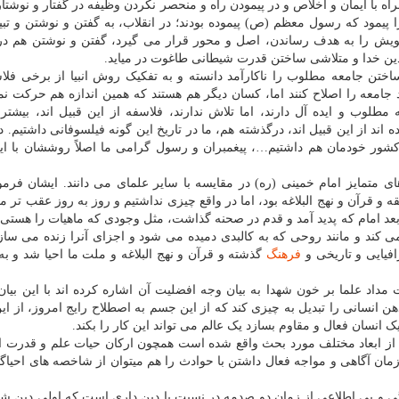
ا ایمان و اخلاص و در پیمودن راه و منحصر نکردن وظیفه در گفتار و نوشتار
پیمود که رسول معظم (ص) پیموده بودند؛ در انقلاب، به گفتن و نوشتن و تبیی
خویش را به هدف رساندن، اصل و محور قرار می گیرد، گفتن و نوشتن هم د
ن خدا و متلاشی ساختن قدرت شیطانی طاغوت در میاید.
ختن جامعه مطلوب را ناکارآمد دانسته و به تفکیک روش انبیا از برخی فلا
معه را اصلاح کنند اما، کسان دیگر هم هستند که همین اندازه هم حرکت نم
مطلوب و ایده آل دارند، اما تلاش ندارند، فلاسفه از این قبیل اند، بیشتر
د از این قبیل اند، درگذشته هم، ما در تاریخ این گونه فیلسوفانی داشتیم. د
 کشور خودمان هم داشتیم…، پیغمبران و رسول گرامی ما اصلاً روششان با ا
 متمایز امام خمینی (ره) در مقایسه با سایر علمای می دانند. ایشان فرمو
و قرآن و نهج البلاغه بود، اما در واقع چیزی نداشتیم و روز به روز عقب تر م
 امام که پدید آمد و قدم در صحنه گذاشت، مثل وجودی که ماهیات را هستی 
 کند و مانند روحی که به کالبدی دمیده می شود و اجزای آنرا زنده می سازد
فیایی و تاریخی و
فرهنگ
گذشته و قرآن و نهج البلاغه و ملت ما احیا شد و به
د علما بر خون شهدا به بیان وجه افضلیت آن اشاره کرده اند با این بیان
ن انسانی را تبدیل به چیزی کند که از این جسم به اصطلاح رایج امروز، از 
انسان فعال و مقاوم بسازد یک عالم می تواند این کار را بکند.
از ابعاد مختلف مورد بحث واقع شده است همچون ارکان حیات علم و قدرت 
زمان آگاهی و مواجه فعال داشتن با حوادث را هم میتوان از شاخصه های احیاگ
دگی و بی اطلاعی از زمان دو صدمه در نسبت با دین داری است که اولی دین ش