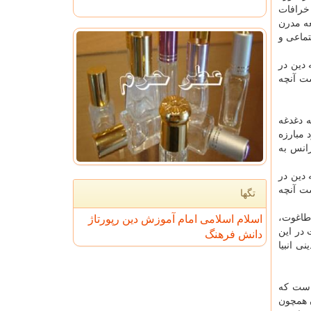
 خرافات
عه مدرن
تماعی و
 دین در
ت آنچه
 دغدغه
 مبارزه
رانس به
 دین در
ت آنچه
تگها
 طاغوت،
اسلام
اسلامی
امام
آموزش
دین
رپورتاژ
 در این
دانش
فرهنگ
ی انبیا
 است که
ن همچون