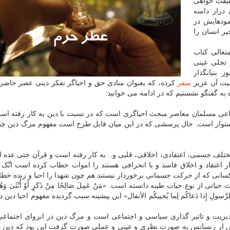
قیقت خواهی
دراز دامنه
ودهایش در
یر انسان را
تعالی کتاب
تجلی عینی
بنیانگذار
یت آن عزیز
سفر
کرده، که بعنوان منادی حق و احیاگر تفکر دینی عصر حاضر
به گفتگو نشستیم که در ادامه می خوانید:
ماعی مسلمان معاصر مبحث احیاگری است که در نسبت با دین به کار رفته اس
ستوار است. حال پرسشی که در این میان قابل طرح است مفهوم مرگ دین چی
مختلف جسمی، اعتقادی، اخلاقی، قلبی و.. به کار رفته است و قرآن حتی عده ا
تقاد و اخلاق فاسد و یا انحرافی هستند را اموات خطاب کرده است انَّک لاَ ت
بِرِینَ؛ و در مقابل کسانی که از حرکت جسمانی برخوردار نیستند هم چون شهدا را احیا و زنده 
ز نوع حیات طیبه دانسته است. «مَنْ عَمِلَ صَالِحًا مِنْ ذَکَرٍ أَوْ أُنْثَیٰ وَهُوَ 
َجیبوا لِلَّهِ وَلِلرَّسولِ إِذا دَعاکُم لِما یُحییکُم الأنفال» این پیشینه سبب گردیده مفهوم احیا دین
دیریت و تاثیر گذاری سیاسی و اجتماعی است و مرگ دین در انزوای اجتماعی
 از رنسانس به صورت نظری و عینی و عملی صورت گرفت این بود که دین د