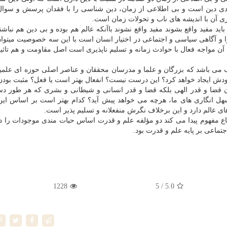
بودی دین است و بی اطلاعی از زمان، دین شناسی را با فقدان پرسش و سوال
ری آن با اندیشه های ناب و تحولات زمان است.
د مفید واقع بشوند مفید واقع نشوند باآنکه عالم هم بوده و بی دین هم نباشند
ا و آگاهی سیاسی و اجتماعی در اختیار انسان است با این سه خصوصیت میتوا
ن مواجه فعال با حوادث زمانه و تسلیم ناپذیری است اصل مقاومت و هم تاثی
سب می باشد که بزرگان و علما و مدرسان محققان و عناصر اصلی حوزه ای علمیه
خودش ایجاد خواهد کرد؟ این درست نیست؟ انفعال بهتر است یا فعل؟ مثبت بودن 
آن قضا و قدر الهی بلکه قضا و قدر انسانی و شیطانی و بشری که هر طور د
 سهل انگاری های ما، هرچه می خواهد پیش آید؟ کدام بهتر است بر اساس ای
ای عالم دارد و این برخلاف نگرش منفعلانه و تسلیم پذیر است.
ماع مفهوم پیدا می کند دو مؤلفه علم و قدرت اساس حیات مندی موجودات را 
جتماعی بر پایه علم و قدرت بود.
1228
/ 5
5.0