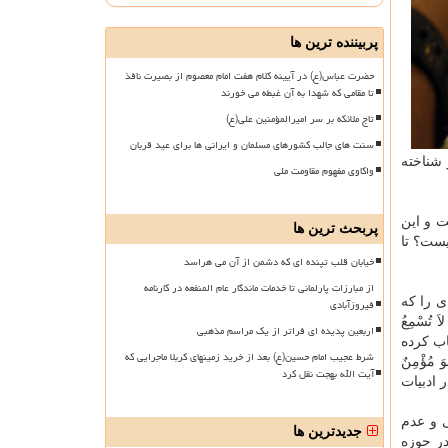
پربیننده ترین ها
حضرت عباس(ع) در آیینه کلام هفت امام معصوم از بصیرت نافذ
تا مقامی که شهدا به آن غبطه می خورند
تاج ملائکه بر سر امیرالمؤمنین علی(ع)
سنت های جالب کشورهای مسلمان و ایرانی ها برای عید قربان
 شناخته
واکاوی مفهوم مقاومت ملی
ت و این
پربحث ترین ها
ست؟ تا
خیابان قلب تپنده ای که دشمن از آن می هراسد
از مبارزات پارلمانی تا خدمات ماندگار عام المنفعه در کارنامه
ی را که
فیروزآبادی
ُسْمِعُ
اربعین پدیده ای فراتر از یک مراسم مذهبی
خطاب کرده
شرط عجیب امام حسین(ع) بعد از خرید زمینهای کربلا ماجرایی که
مُؤْمِنٌ
آیت الله بهجت نقل کرد
 در ادبیات
 و عدم
جدیدترین ها
ر حوزه