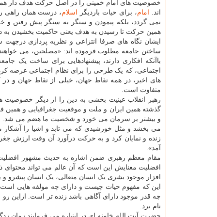
خصوصیت های امام خمینی را در اصل حرکت هدف دار همراه ب
اند.
امام
، برای حیات باردیگر
اسلام
، درست همان راهی را 
نمی گردد، بلکه پیمودن و سنگر به سنگر پیش رفتن و 
همین حرکت تا رسیدن به هدف یعنی حاکمیت بخشیدن به دی
ایشان نگاه های صرفا انتزاعی و نظریه پردازی درجهت سا
ساختن جامعه مطلوب فرموده اند: «مصلحین، می خواهند جا
باآنکه افکاری دارند، پیشنهادهایی برای ساخت یک جامعه 
اجتماعی، که یک طرحی را برای نظام اجتماعی عرضه کرده ان
های اخیر، در همه نقاط جهان، خیلی از نقاط جهان و در
متفاوت است.
رهبر انقلاب عینیت بخشی به دین را از دیگر خصوصیت های
گذشته همین ایران و ملت و موقعیت جغرافیایی و همین فقه 
و بیشتر بر سرمان می خورد و شخصیت ما هضم می شد. بعد
می بخشد و مثل خورشیدی که می تابد و اشیا را آشکار می
زنده و نمایان کرد و به حرکت درآورد آن وقت ارزش جغرا
آمد».
مقام معظم رهبری ضمن اشاره به حدیث مشهور افضلیت مدا
افضلیت معنایش این است که آن عالم می تواند محتوای ذه
افزار موجود بشری یک انسان متعالی، یک انسان پیشرو و یک 
این که مفهوم حیات چیست و دارای چه مولفه هایی است 
چه قدر موجود دارای آگاهی باشد زنده تر است. ازاین رو 
نام برد.
حضرت آیت الله خامنه ای در اینباره می فرمایند زمان ز