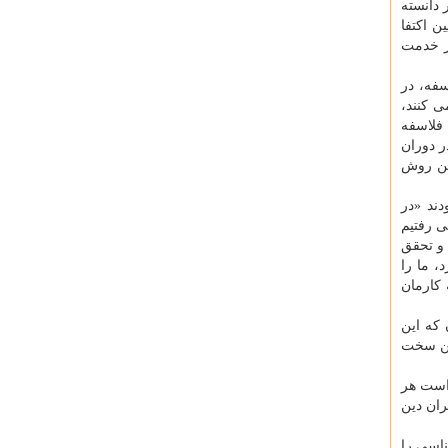
 دانسته
ن اکتفا
ر خدمت
سفه، در
ی کنند،
 فلاسفه
ر دوران
ین روش
دند «در
ی رفتیم
و تحقق
، ما را
 کارمان
 که این
این سخت
است هر
ران دین
ناسی را