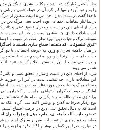
نظر و عمل کنار گذاشته شد و مکاتب بشری جایگزین مدیری
را به وجود آورد و تنها کار کرد آن در حیطه قلبی و زبان
با خدا گفت در دنیای مدرن خدا مرده است منظور از مرگ 
در ساختار نظامات اجتماعی بوده است یعنی مرگ دین در س
مراد از احیای دین در نسبت و میزان تحقق عینی و تاثی
این معادلات دارای چه نقشی است در غیر این صورت خد
مسئله مرگ و حیات دین مورد نظر است در نسبت با اجتما
*فرق فیلسوفانی که دغدغه اجتماع سازی داشتند با احیاگر
در مدل جامعه سازی و ورود به عرصه اجتماعی با دو گرو
حیات جامعه را دارند ازاین رو به ترسیم مدینه فاضله پردا
و جهاد نمی شدند ازاین رو بیشتر اصلاح گرا هستند تا ا
شمار می روند.
مراد از احیای دین در نسبت و میزان تحقق عینی و تاثی
این معادلات دارای چه نقشی است در غیر این صورت خد
مسئله مرگ و حیات دین مورد نظر است در نسبت با اجتم
اما گروه دوم احیاگران اجتماعی برآمده از گفتمان دینی
براندازی نظام ظالمانه و جایگزینی نظام عادلانه هستند. رو
نوع رفتار صرفا به گفتن و نوشتن اکتفا نمی گردد بلکه به 
است که به دنبال تحقق عینی دین در عرصه اجتماع است.
*حضرت آیت الله خامنه ای، امام خمینی (ره) را بعنوان اح
مقام معظم رهبری در تبیین این پس از سلوک امام خمینی 
در مبارزه صرفا بر گفتار و نوشتار اکتفا نکرد و اجتماع را