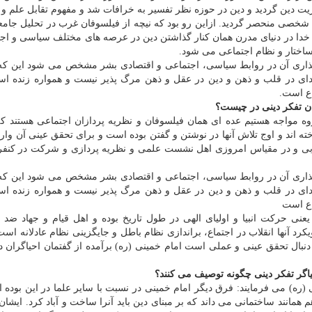
ت دین گردید و دین در حوزه نظر تفسیر به خرافات شد و مفهوم تقابل علم و
ی و شخصی منحصر گردید. ازاین رو بود که نیچه از فیلسوفان غرب در تحلیل جام
خدا در دنیای مدرن همان کنار گذاشتن دین در عرصه های مختلف سیاسی و اج
اختار و نظام اجتماعی می شود.
ر گذاری آن در روابط سیاسی، اجتماعی و اقتصادی بشر مشخص می شود این که
ای در قلب و ذهن و دین در عقل و ذهن مرگ پذیر نیست و همواره زنده اس
ع است.
ان تفکر دینی در چیست؟
ه مواجه هستیم عده ای همان فیلسوفان و نظریه پردازان اجتماعی هستند که
خته اند و اوج تلاش آنها در نوشتن و گفتن بوده است و برای تحقق عینی آن وارد
نقلابی و در مقیاس امروزی اهل نشست علمی و نظریه پردازی و شرکت در کنف
ر گذاری آن در روابط سیاسی، اجتماعی و اقتصادی بشر مشخص می شود این که
ای در قلب و ذهن و دین در عقل و ذهن مرگ پذیر نیست و همواره زنده اس
اع است
 یعنی حرکت انبیا و اولیای الهی در طول تاریخ بوده و اهل قیام و جهاد ضد
یکرد آنها انقلاب در اجتماع، براندازی نظام باطل و جایگزینی نظام عادلانه است
دنبال تحقق عینی و عملی است امام خمینی (ره) برآمده از گفتمان احیاگران دین
یاگر تفکر دینی چگونه توصیف می کنند؟
(ره) می فرمایند: فرق دیگر امام خمینی در نسبت با سایر علما در این بوده
 هم همانند ساختمانی می داند که بر مبنای دین باید آنرا ساخت و آباد کرد. ایشا