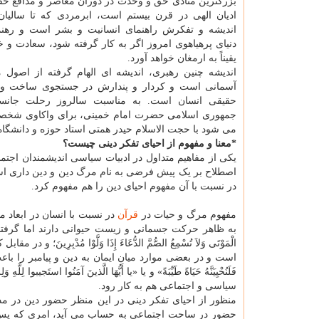
بزرگترین منادی حق و وحدت در دوران معاصر و مدافع ح
ادیان الهی در قرن بیستم است، ابرمردی که تا سالیان 
اندیشه و تفکرش راهنمای انسانیت و بشر است و رهنم
دنیای پرهیاهوی امروز اگر به کار گرفته شود، سعادت و خ
یقیناً به ارمغان خواهد آورد.
اندیشه چنین رهبری، اندیشه ای الهام گرفته از اصول م
آسمانی است و کردار و پندارش در جستجوی ساخت و 
حقیقی انسان است. به مناسبت سالروز رحلت جانسوز 
جمهوری اسلامی حضرت امام خمینی، برای واکاوی شخص
می شود با حجت الاسلام حیدر همتی استاد حوزه و دانشگاه 
*معنا و مفهوم از احیای تفکر دینی چیست؟
یکی از مفاهیم متداول در ادبیات سیاسی اندیشمندان اجت
اصطلاح بر یک پیش فرضی به نام مرگ دین و دین داری ا
در نسبت با آن مفهوم احیای دین را هم مفهوم کرد.
مفهوم مرگ و حیات در
قرآن
در نسبت با انسان در ابعاد 
به ظاهر حرکت جسمانی و زیست حیوانی دارند اما گرفتار اع
الْمَوْتَی وَلاَ تُسْمِعُ الصُّمَّ الدُّعَاءَ إِذَا وَلَّوْا مُدْ
است و در بعضی موارد میان ایمان به دین و پیامبر را باعث حیاتی ا
فَلَنُحْیِیَنَّهُ حَیَاةً طَیِّبَةً» و یا «یا أَیُّهَا الَّذینَ آمَنُوا است
سیاسی و اجتماعی هم به کار رود.
منظور از احیای تفکر دینی در این منظر حضور دین در م
حضور در ساحت اجتماعی به حساب می آید، امری که پس