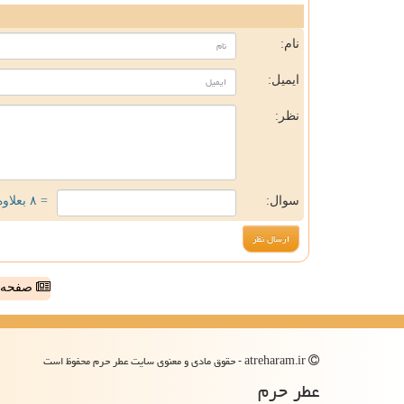
ن
نام:
ایمیل:
نظر:
سوال:
= ۸ بعلاوه ۳
صفحه ا
atreharam.ir - حقوق مادی و معنوی سایت عطر حرم محفوظ است
عطر حرم