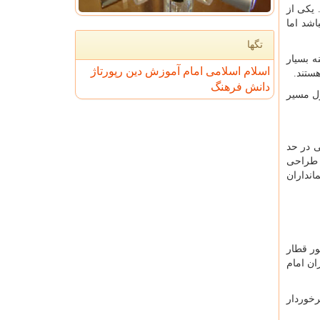
یکی از
شد اما
تگها
ه بسیار
اسلام
اسلامی
امام
آموزش
دین
رپورتاژ
ستند.
دانش
فرهنگ
طول مسیر
تی در حد
یک با طراحی
انداران
تور قطار
ان امام
رخوردار