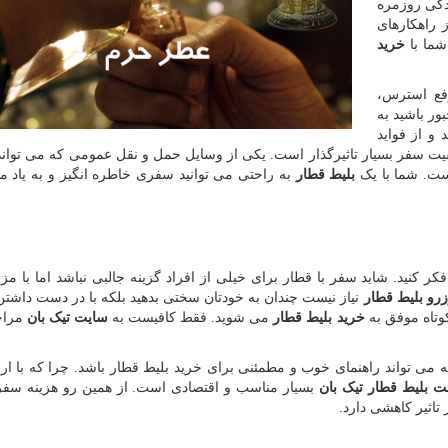
ندگی روزمره
 راهکارهای
شما با
خرید
فع استرس،
ور باشید به
 و از فواید
فیت سفر بسیار تاثیرگذار است. یکی از وسایل حمل و نقل عمومی که می توا
است. شما با یک
بلیط قطار
به راحتی می توانید سفری خاطره انگیز و به یاد ما
کر کنید. شاید سفر با قطار برای خیلی از افراد گزینه جالبی نباشد اما با مزا
رو بلیط قطار
نیاز نیست چندان به خودتان سختی بدهید بلکه با در دست داش
وتاه موفق به
خرید بلیط قطار
می شوید. فقط کافیست به
سایت تیک بان
مراجع
 تواند راهنمای خوب و مطمئنی برای خرید بلیط قطار باشد. چرا که با ارائ
ت بلیط قطار تیک بان
بسیار مناسب و اقتصادی است. از همین رو هزینه سفر 
تاثیر کاهشی دارد.