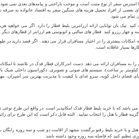
 استرس سفر از نوع مثبت است و موجب ناراحتی و پیامدهای بعدی نمی شود. 
ضی از افراد تحمیل هزینه های سنگین سفر به اقتصاد خانواده به صرفه نبا
ن تمام می شود.
کنید. تیک بان توانایی ارائه ارزانترین بلیط قطار را دارد. اگر می خواهید هزین
و چهار رزرو کنید. قطار های سالنی و اتوبوسی هم ارزانتر از قطارهای دیگر ه
ره می باشند که امکانات بیشتری را در اختیار مسافران قرار می دهند. اگر قصد دارید در 
رها بسیار عاقلانه است.
نات بی نظیری را به مسافران ارائه می دهد. دست اندرکاران قطار فدک در تلاشند تا امکانا
واپیما ارائه دهند. این امکانات شامل سرعت بیشتر (۲۰۰ کیلومتر بر ساعت)، سیستم های صوتی و تصویری، دکوراسیون داخلی ش
مای فضای داخل کوپه، سرو غذای با کیفیت با مدیریت بهترین سر آشپزان، مهم
ایگان در هتل می باشد که با خرید بلیط قطار فدک امکانپذیر است. در واقع این طرح نوعی 
گزینه قطار با هتل را انتخاب نمایید. البته قابل ذکر است که این طرح برای زائر
هتل و با خرید بلیط رفتو برگشت مشهد از اقامت دو شب و سه روزه رایگان ب
ی تنظیم کنید که فاصله سه روزه وجود داشته باشد.