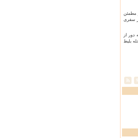
 مطمئن
از سفری
 دور از
له بلیط