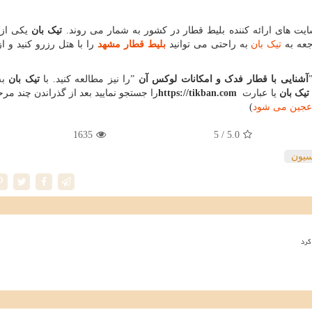
ایت های ارائه کننده بلیط قطار در کشور به شمار می روند.
تیک بان
یکی از
جعه به
تیک بان
به راحتی می توانید
بلیط قطار مشهد
را با هتل رزرو کنید و 
آشنایی با قطار فدک و امکانات لوکس آن
”
را نیز مطالعه کنید. با
تیک بان
به
تیک بان
یا عبارت
https://tikban.com
را جستجو نمایید بعد از گذراندن چند مرح
 عجین می شود
)
1635
/ 5
5.0
سیون
کرد