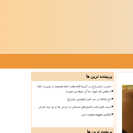
پربیننده ترین ها
حضرت عباس(ع) در آیینه کلام هفت امام معصوم از بصیرت نافذ
تا مقامی که شهدا به آن غبطه می خورند
تاج ملائکه بر سر امیرالمؤمنین علی(ع)
سنت های جالب کشورهای مسلمان و ایرانی ها برای عید قربان
واکاوی مفهوم مقاومت ملی
پربحث ترین ها