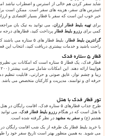
شاید سفر کردن هم خالی از استرس و اضطراب نباشد اما
استرس های سفر، هزینه های سفر است. ممکن است برای بع
خبر خوب این است که سفر با قطار بسیار اقتصادی و ارزا
برای
تهیه بلیط قطار ارزان
، می توانید به تیک بان مراجعه 
کمی برای
رزرو بلیط قطار
پرداخت کنید، قطارهای درجه سه 
گرانترین بلیط قطار
، بلیط قطار های ۵ ستا
راحت باشید و خدمات بیشتری دریافت کنید، انتخاب این قطا
قطار ۵ ستاره فدک
قطار فدک، یک قطار ۵ ستاره است که امکا
ه
زیبا و چشم نواز، عایق صوتی و حرارتی، قابلیت تنظیم د
حرفه ای و توانمند، مدیریت و کارکنان متخصص می باشد.
تور قطار فدک با هتل
طرح جذاب قطارهای ۵ ستاره فدک، اقامت ر
با هتل است که در هنگام
رزرو بلیط قطار فدک
، می توانید 
هشتم (ع) و
سفر به مشهد
در نظر گرفته شده است.
با خرید بلیط قطار یک طرفه از یک شب اقامت رایگان در 
می شوید. به همین منظور بهتر است تاریخ سفر خود را طور