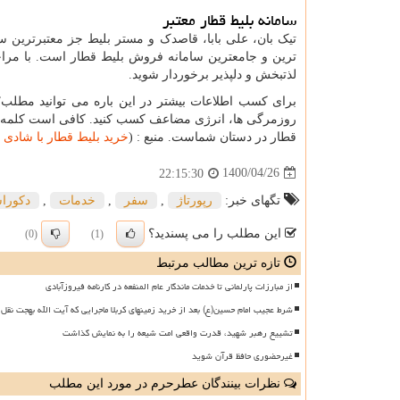
سامانه بلیط قطار معتبر
تیک بان، علی بابا، قاصدک و مستر بلیط جز معتبرترین س
ترین و جامعترین سامانه فروش بلیط قطار است. با مرا
لذتبخش و دلپذیر برخوردار شوید.
برای کسب اطلاعات بیشتر در این باره می توانید مطلب
”
روزمرگی ها، انرژی مضاعف کسب کنید. کافی است کلمه
قطار در دستان شماست. منبع : (
خرید بلیط قطار با شادی
1400/04/26
22:15:30
تگهای خبر:
رپورتاژ
,
سفر
,
خدمات
,
دكورا
این مطلب را می پسندید؟
(0)
(1)
تازه ترین مطالب مرتبط
از مبارزات پارلمانی تا خدمات ماندگار عام المنفعه در کارنامه فیروزآبادی
شرط عجیب امام حسین(ع) بعد از خرید زمینهای کربلا ماجرایی که آیت الله بهجت نقل 
تشییع رهبر شهید، قدرت واقعی امت شیعه را به نمایش گذاشت
غیرحضوری حافظ قرآن شوید
نظرات بینندگان عطرحرم در مورد این مطلب