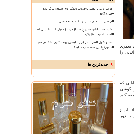
از مبارزات پارلمانی تا خدمات ماندگار عام المنفعه در کارنامه
فیروزآبادی
اربعین پدیده ای فراتر از یک مراسم مذهبی
شرط عجیب امام حسین(ع) بعد از خرید زمینهای کربلا ماجرایی که
آیت الله بهجت نقل کرد
معنای قتیل العبرات در زیارت اربعین چیست؟ چرا اشک بر امام
ند سفری
حسین(ع) این همه اهمیت دارد؟
ندنی را
جدیدترین ها
یایی که
تن گوشی
ه کنید
ه انواع
به دور