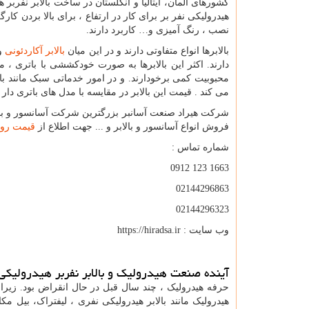
کشورهای آلمان، ایتالیا و انگلستان در ساخت بالابر نفرب
هیدرولیکی نفر بر برای کار در ارتفاع ، برای بالا بردن ک
نصب ، رنگ آمیزی و… کاربرد دارند.
بالابرها انواع متفاوتی دارند و در این میان
بالابر آکاردئونی
و 
دارند. اکثر این بالابرها به صورت خودکششی با باتری ، م
محبوبیت کمی برخودارند. و در امور خدماتی سبک مانند بالا
می کند . قیمت این بالابر در مقایسه با مدل های باتری دار
شرکت هیراد صنعت آسانبر بزرگترین شرکت آسانسور و بالا
فروش انواع آسانسور و بالابر و ... جهت اطلاع از
قیمت روز 
شماره تماس :
1663 123 0912
02144296863
02144296323
وب سایت :
https://hiradsa.ir
آینده صنعت هیدرولیک و بالابر نفربر هیدرولیکی
حرفه هیدرولیک ، چند سال قبل در حال انقراض بود. زی
هیدرولیک مانند بالابر هیدرولیکی نفری ، لیفتراک، بیل م