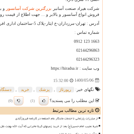
شرکت هیراد صنعت آسانبر
بزرگترین شرکت آسانسور
و با
فروش انواع آسانسور و بالابر و ... جهت اطلاع از قیمت روز 
آدرس : تهران-مرزداران-خ ایثار-پلاک 5-ساختمان اداری افرا-واحد۱
شماره تماس :
1663 123 0912
02144296863
02144296323
وب سایت :
https://hiradsa.ir
1400/05/06
15:32:00
تگهای خبر:
رپورتاژ
,
پزشك
,
خرید
,
دستگاه
این مطلب را می پسندید؟
(0)
(1)
تازه ترین مطالب مرتبط
از مبارزات پارلمانی تا خدمات ماندگار عام المنفعه در کارنامه فیروزآبادی
شرط عجیب امام حسین(ع) بعد از خرید زمینهای کربلا ماجرایی که آیت الله بهجت نقل 
ره آورد نماز در مکتب نهج البلاغه