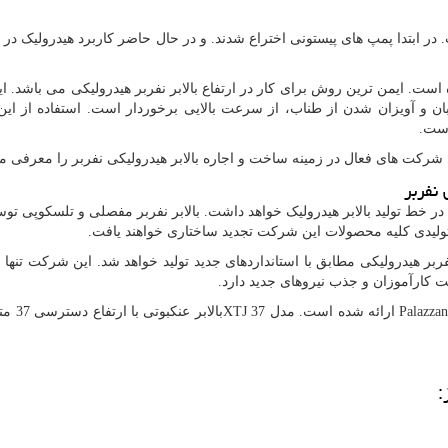
در ابتدا پمپ های پیستونی اختراع شدند. و در حال حاضر کاربرد هیدرولیک در ر
است. ایمن ترین روش برای کار در ارتفاع بالابر نفربر هیدرولیکی می باشد. 
 و آویزان شدن از طناب، از سرعت بالایی برخوردار است. استفاده از این ب
است.
 شرکت های فعال در زمینه ساخت و اجاره بالابر هیدرولیکی نفربر را معرفی م
نفربر
ر خط تولید بالابر هیدرولیک خواهد داشت. بالابر نفربر مفصلی و تلسکوپی توس
تولیدی کلیه محصولات این شرکت تجدید ساختاری خواهند یافت.
ر هیدرولیکی مطابق با استانداردهای جدید تولید خواهد شد. این شرکت تنها ا
یت کارآموزان و جذب نیروهای جدید دارد.
Palazza
ارائه شده است. مدل
XTJ 37
بالابر عنکبو
: