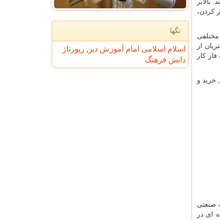
 بالابر
ز کردن،
تگها
 مختلفی
ریان از
اسلام
اسلامی
امام
آموزش
دین
رپورتاژ
فاز کار
دانش
فرهنگ
 خرید و
 صنعتی
ه ای در