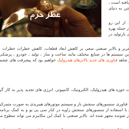
افته است ،
تن به دنیای
 از این رو
ز جمله بهره
بازتولید در
یک نفربر و بالابر صنعتی سعی بر کاهش ابعاد قطعات، کاهش خطرات خطرات 
این سیستم ها در صنایع مختلف مانند ساخت و ساز ، تولید ، خودرو ، پزشکی
ر شاهد
فناوری های جدید بالابرهای هیدرولیک
خواهیم بود که پیشرفت های چشمگ
ت حوزه های هیدرولیک، الکترونیک، کامپیوتر، انرژی های تجدید پذیر به کار گ
د ، فناوری سنسورهای سنجش بار و سیستم موتورهای هیبریدی به صورت متمرکز
ل با استفاده از سنسورهای سنجش زاویه در کنار سی پی یو و به کمک برنام
از شونده مجهز شده اند. بالابر صنعتی با کمک این مکانیزم می تواند سطوح م