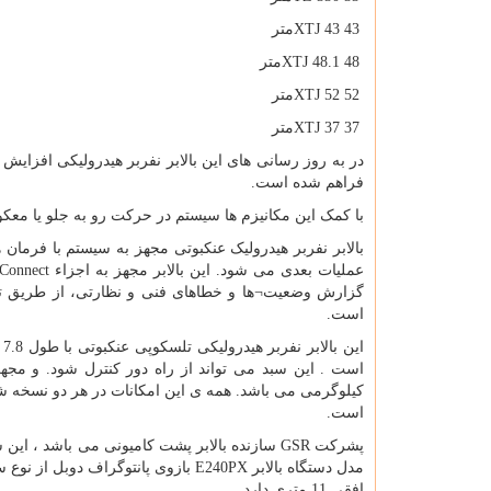
XTJ 43 43
متر
XTJ 48.1 48
متر
XTJ 52 52
متر
XTJ 37 37
متر
در به روز رسانی های این بالابر نفربر هیدرولیکی افزایش
فراهم شده است.
با کمک این مکانیزم ها سیستم در حرکت رو به جلو یا م
بالابر نفربر هیدرولیک عنکبوتی مجهز به سیستم با فرمان
عملیات بعدی می شود. این بالابر مجهز به اجزاء
LConnect
گزارش وضعیت¬ها و خطاهای فنی و نظارتی، از طریق تل
است.
کیلوگرمی می باشد. همه ی این امکانات در هر دو نسخه ش
است.
پشرکت
GSR
مدل دستگاه بالابر
E240PX
افقی 11 متری دارد.