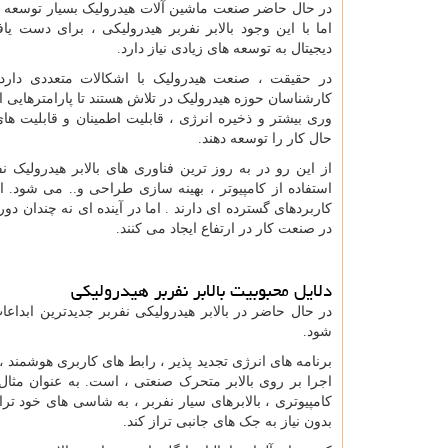
در حال حاضر صنعت ماشین آلات هیدرولیک بسیار توسعه ی
اما با این وجود بالابر نفربر هیدرولیکی ، برای دست یاف
دیجیتال به توسعه های زیادی نیاز دارد.
در حقیقت ، صنعت هیدرولیک با اشکالات متعددی دارد.
کارشناسان حوزه هیدرولیک در تلاش هستند تا پارامترهایی ا
وری بیشتر و ذخیره انرژی ، قابلیت اطمینان و قابلیت های 
حال کار را توسعه دهند.
از این رو در به روز ترین فناوری های بالابر هیدرول
استفاده از کامپیوتر ، بهینه سازی طراحی و.. می شود. 
کاربردهای گسترده ای دارند . اما در آینده ای نه چندان دو
در صنعت کار در ارتفاع ایجاد می کنند.
دلایل محبوبیت بالابر نفربر هیدرولیکی
در حال حاضر در بالابر هیدرولیکی نفربر جدیدترین ابداعا
شود.
برنامه های انرژی تجدید پذیر ، رابط های کاربری هوشمن
اجرا بر روی بالابر متحرک صنعتی ، است. به عنوان مثا
کامپیوتری ، بالابرهای سیار نفربر ، به شاسی های خود تر
بدون نیاز به جک های جانبی تراز کند.