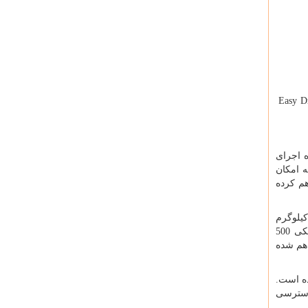
Easy D
ه اجرای
ه امکان
م کرده
ربر هیدرولیکی تلسکوپی عنکبوتی با طول 7.8 متر ، عرض آن 1.2 متر و ارتفاع آن دو متر دارد . سبد این بالابر ظرفیت 230 کیلوگرم
است . این سبد می تواند از راه دور کنترل شود. و مجهز به شلنگ آب و هوا، سیستم مخابرات سبد به شاسی و وینچ برقی هیدرولیکی 500
اهم شده
ا ارائه داده است.
الابر ارتفاع کاری 23.3 متر دارد. و دسترسی