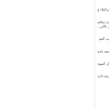
باتیک و
این روش
الابر ،
ی کنیم.
عه داده
ز کمبود
تی با ارتفاع دسترسی 37 متری دارد