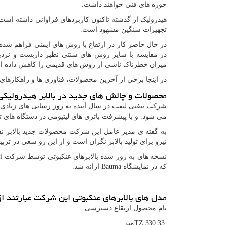
حوزه های فنی خواهند داشت.
هیدرولیک از گذشته تاکنون کاربردهای فراوانی داشته است. 
تجهیزات سنگین مشهود است.
در حال حاضر کار در ارتفاع با روش های ایمنی فراهم شده 
در مقایسه با سایر روش های سنتی نظیر داربست و نردبان
میزان خطرناک ناشی از روش های قدیمی را کاهش داده 
در اینجا برخی از آخرین محصولات، فناوری ها و راهکارهای
محصولات و چالش های جدید در بالابر هیدرولیکی 
شرکت نیفتی لیفت در سال آینده به روز رسانی های زیادی د
می شود. و با پیشرفت باتری های لیتیومی در دستگاه های 
به گفته ی مدیر عامل این شرکت محصولات جدید بالابر نفرب
نیرو برای تولید بالابر نگران است و از این رو سعی در ترب
نسخه های به روز شده بالابرهای عنکبوتی توسط شرکت
ni
که در نمایشگاه
Bauma
ارائه شد.
مدل های بالابرهای عنکبوتی این شرکت عبارتند از
نام محصول ارتقاع دسترسی
TZ 330 33
متر