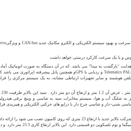
 سرعت و بهبود سیستم الکتریکی و الکترو مکانیک جدید
CAN-bus
و ویژگی
rive
عکوس و با یک سرعت کارکرد درستی خواهد داشت.
 هدایت “بازگشت به مبدا” می باشد. که در آن دستگاه به صورت اتوماتیک آماد
Telematics PA
و ردیابی با
GPS
و همچنین پانل پیشرفته اپراتوری می باشد ک
فن هوشمند و سایر تجهیزات ارتباطی مشابه، به یک سیستم مرکزی را فراه
این بالابر نف
اسی شنی¬دار و شاسی چرخ دار با درایو های حرکتی الکتریکی و هیبریدی فر
سازنده بالابر پشت کامیونی می باشد ، این شرکت بالابر جدید با ارتفاع 23 متری که روی کامیون نصب می شود ر
بازوی پانتوگراف دوبل از نوع سیگما و بوم تلسکوپی دو قسمتی دارد. این ب