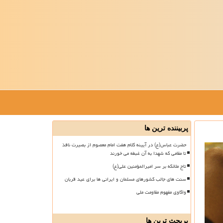
پربیننده ترین ها
حضرت عباس(ع) در آیینه کلام هفت امام معصوم از بصیرت نافذ
تا مقامی که شهدا به آن غبطه می خورند
تاج ملائکه بر سر امیرالمؤمنین علی(ع)
سنت های جالب کشورهای مسلمان و ایرانی ها برای عید قربان
واکاوی مفهوم مقاومت ملی
پربحث ترین ها