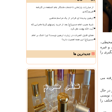
از مبارزات پارلمانی تا خدمات ماندگار عام المنفعه در کارنامه
فیروزآبادی
اربعین پدیده ای فراتر از یک مراسم مذهبی
شرط عجیب امام حسین(ع) بعد از خرید زمینهای کربلا ماجرایی که
آیت الله بهجت نقل کرد
معنای قتیل العبرات در زیارت اربعین چیست؟ چرا اشک بر امام
حسین(ع) این همه اهمیت دارد؟
محیطی،
 و غیره
یری را
جدیدترین ها
رفته می
 در حال
ه نویسی
ختلف را