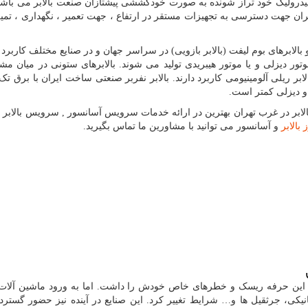
ر هیدرولیک خود تراز شونده به صورت خودکششی پیشتازان صنعت بالابر می باشند.
ارگران جهت دسترسی به تجهیزات مستقر در ارتفاع ، جهت تعمیر ، نگهداری ، تمی
بالابرهای بوم لیفت (بالابر بازویی) در سراسر جهان و در صنایع مختلف کاربرد
وتور دیزلی و یا موتور هیبریدی تولید می شوند. بالابرهای ستونی در میان مشت
بر ریلی آلومینیومی کاربرد دارند. بالابر نفربر صنعتی ساخت ایران با برق تک 
 و دیزلی کمتر است.
بر در غرب تهران بهترین در ارائه خدمات سرویس آسانسور , سرویس بالابر ,
بالابر
و آسانسور می توانید با مشاورین ما تماس بگیرید.
را این حرفه ریسک و خطرهای خاص خودش را داشت. اما به ورود ماشین آلات
کانیکی، جرثقیل ها و… شرایط تغییر کرد. این صنایع در آینده نیز حضور گسترد