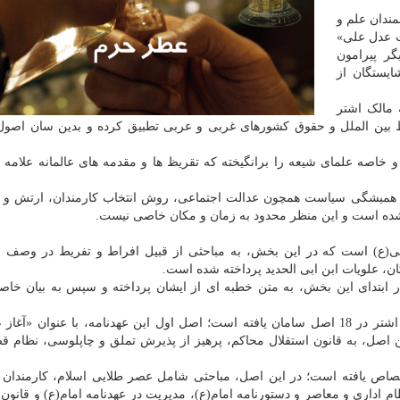
مندان علم و
ت عدل علی»
ر پیرامون
ستگان از
 مالک اشتر
 بین الملل و حقوق کشورهای غربی و عربی تطبیق کرده و بدین سان اصول ب
 خاصه علمای شیعه را برانگیخته که تقریظ ها و مقدمه های عالمانه علامه 
ره مباحث همیشگی سیاست همچون عدالت اجتماعی، روش انتخاب کارمندان، ارتش و 
ه است و این منظر محدود به زمان و مکان خاصی نیست.
لی(ع) است که در این بخش، به مباحثی از قبیل افراط و تفریط در وصف ع
ن، علویات ابن ابی الحدید پرداخته شده است.
 ابتدای این بخش، به متن خطبه ای از ایشان پرداخته و سپس به بیان خاص
در این اثر، برای تسهیل در مطالعه، شرح عهدنامه مالک اشتر در 18 اصل سامان یافته است؛ اصل اول این عهدنامه، با عنوان «
اصل، به قانون استقلال محاکم، پرهیز از پذیرش تملق و چاپلوسی، نظام قض
ختصاص یافته است؛ در این اصل، مباحثی شامل عصر طلایی اسلام، کارمندان 
م اداری و معاصر و دستورنامه امام(ع)، مدیریت در عهدنامه امام(ع) و قانون