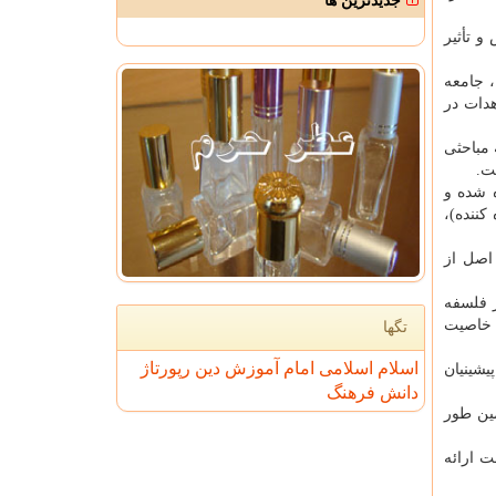
جدیدترین ها
 تأثیر
، جامعه
هدات در
 مباحثی
ت.
 شده و
کننده)،
اصل از
 فلسفه
 خاصیت
تگها
اسلام
اسلامی
امام
آموزش
دین
رپورتاژ
یشینیان
دانش
فرهنگ
مین طور
 ارائه