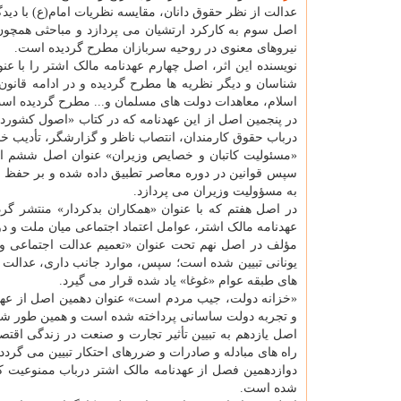
عدالت از نظر حقوق دانان، مقایسه نظریات امام(ع) با دید
اصل سوم به کارکرد ارتشیان می پردازد و مباحثی همچو
نیروهای معنوی در روحیه سربازان مطرح گردیده است.
نویسنده این اثر، اصل چهارم عهدنامه مالک اشتر را با ع
شناسان و دیگر نظریه ها مطرح گردیده و در ادامه قانون
اسلام، معاهدات دولت های مسلمان و... مطرح گردیده اس
در پنجمین اصل از این عهدنامه که در کتاب «اصول کشوردار
درباب حقوق کارمندان، انتصاب ناظر و گزارشگر، تأدیب خائ
«مسئولیت کاتبان و خصایص وزیران» عنوان اصل ششم از 
سپس قوانین در دوره معاصر تطبیق داده شده و بر حفظ اس
به مسؤولیت وزیران می پردازد.
در اصل هفتم که با عنوان «همکاران بدکردار» منتشر گر
عهدنامه مالک اشتر، عوامل اعتماد اجتماعی میان ملت و دول
مؤلف در اصل نهم تحت عنوان «تعمیم عدالت اجتماعی و
یونانی تبیین شده است؛ سپس، موارد جانب داری، عدالت
های طبقه عوام «غوغا» یاد شده قرار می گیرد.
«خزانه دولت، جیب مردم است» عنوان دهمین اصل از عهدنا
و تجربه دولت ساسانی پرداخته شده است و همین طور شش 
اصل یازدهم به تبیین تأثیر تجارت و صنعت در زندگی اقتص
راه های مبادله و صادرات و ضررهای احتکار تبیین می گردد.
دوازدهمین فصل از عهدنامه مالک اشتر درباب ممنوعیت 
شده است.