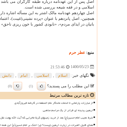
اصل پس از این عهدنامه درباره طبقه کارگران می باشد
اسلامی و در فقه شیعه بررسی شده است.
اصل چهاردهم عهدنامه مالک اشتر به این مسأله اشاره دارد
همچنین، اصل پانزدهم با عنوان «پرده نشینی(غیبت)، اعت
بانیان در ایذای مردم»، «نابودی کشور با خون ریزی ناحق»
منبع:
عطر حرم
1400/05/23
21:53:46
تگهای خبر:
اسلام
,
اسلامی
,
امام
,
دانش
این مطلب را می پسندید؟
(0)
(1)
تازه ترین مطالب مرتبط
از مبارزات پارلمانی تا خدمات ماندگار عام المنفعه در کارنامه فیروزآبادی
اربعین پدیده ای فراتر از یک مراسم مذهبی
شرط عجیب امام حسین(ع) بعد از خرید زمینهای کربلا ماجرایی که آیت الله بهجت نقل 
معنای قتیل العبرات در زیارت اربعین چیست؟ چرا اشک بر امام حسین(ع) این همه ا