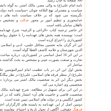
360 صفحه به چاپ رسید.
نامه امام علی(ع) به والی مصر، مالک اشتر، به گواه دانش
سیاست و مفسران نهج البلاغه چونان «سیاست نامه دول
نگریسته می شود که بر خلاف سیاست نامه های دیگ
خدامحوری و تنظیم امور بر محور
عدالت
و تشخیص شای
نااهلان سامان یافته است.
اثر حاضر ترجمه کتاب «الراعی و الرعیه» شرح عهدنامه
است؛ نویسنده همه بخش های عهدنامه را با حقوق روابط
کشورداری را انتزاع کرده است.
این اثر گران مایه تحسین محافل علمی، ادبی و اسلامی و
الدین شهرستان و علامه کاشف الغطا گواه آنست.
در این اثر 18 اصل اساسی در کشورداری، دربا
تجارت و صنعت بصورت عینی و مشخص به بحث گذاشته شد
ساختار اثر
بخش اول این اثر، در باب عظمت امام امیرالمؤمنین ع
علی(ع) از منظر فرقه های اسلامی، علی(ع) در نظر بیگانگا
بخش دیگر این اثر به شخصیت مالک اشتر می پردازد؛ در
شخصیتی وی اشاره می کند.
شخصیت قاضی و خاصیت های آن» انتشار یافته که در این 
کشور انگلیس و در دولت های اسلامی تبیین شده است.
دومین اصل از این عهدنامه به بایسته های کارگزاران ا
فرهنگ
حقوقی، آگاهی از تحول تاریخ و اجتماع، مقایسه نظا