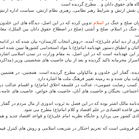
گاه های حقوق دانان و... مطرح گردیده است.
ن نقش ارتش و شرایط رهبر نظامی، رهبری نظام ارتش، سیاست اداره ارتش و
نوان صلح و جنگ در
اسلام
تدوین کرده که در این اصل، دیدگاه های ابن خلدون
 جنگ در اسلام، صلح و آشتی (صلح در اصطلاح حقوق دانان بین الملل)، معا
ت.
ی از دید امام علی(ع)» آمده، «روش انتخاب کارمندان» بیان شده که در ادامه
نان و انطباق دستور عهدنامه امام(ع) با مواد استخدامی کشورها تبیین شده اس
این عهدنامه است که در این اصل، به مقام وزارت در تمدن اسلامی اشاره
رار محرمانه تاکید گردیده و بعد از بیان خاصیت های شخصیتی وزیر (مذاکره 
دیده، گفتار ابن خلدون و ماکیاولی مطرح گردیده است. همچنین، در هشمین 
ت بیان شده و به زمینه تغییر فرهنگ ملت ها اشاره دارد.
 کسب رضایت عمومی»، عدالت در فلسفه اخلاق امام(ع) و اقسام عدالت در
 اجتماعی، نخبگان و خاصیت های آنان، خاصیت های خواص، خاصیت های عامه،
مه مالک اشتر بوده که در این فصل به ثروت اندوزی از مال مردم در گفتار پ
قاعده اقتصادی در علم اقتصاد و کلام امام(ع) مطرح می شود.
ادی کشور می پردازد و جایگاه نظریه امام علی(ع) و قواعد اقتصاد جدید و ه
کم فروشی است که تحریم احتکار در شریعت اسلامی و روش های کنترل قیمت