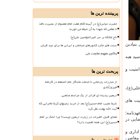
پربیننده ترین ها
حضرت عباس(ع) در آیینه کلام هفت امام معصوم از بصیرت نافذ
تا مقامی که شهدا به آن غبطه می خورند
تاج ملائکه بر سر امیرالمؤمنین علی(ع)
نیادین
سنت های جالب کشورهای مسلمان و ایرانی ها برای عید قربان
واکاوی مفهوم مقاومت ملی
سید هبه
امنیت و
پربحث ترین ها
از مبارزات پارلمانی تا خدمات ماندگار عام المنفعه در کارنامه
فیروزآبادی
لی(ع)،
اربعین پدیده ای فراتر از یک مراسم مذهبی
یت های
شرط عجیب امام حسین(ع) بعد از خرید زمینهای کربلا ماجرایی که
آیت الله بهجت نقل کرد
آغاز عهدنامه؛
معنای قتیل العبرات در زیارت اربعین چیست؟ چرا اشک بر امام
ایی در
حسین(ع) این همه اهمیت دارد؟
اداری و
 معاصر،