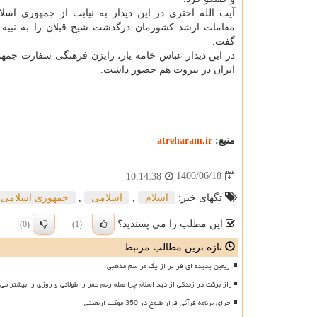
آیت الله اختری در این دیدار به نیابت از جمهوری اسلا
مقامات ارشد کشورمان درگذشت شیخ قبلان را به نبیه
گفت.
در این دیدار عباس خامه یار، رایزن فرهنگی سفارت جمه
ایران در بیروت هم حضور داشت.
منبع:
atreharam.ir
1400/06/18
10:14:38
تگهای خبر:
اسلام
,
اسلامی
,
جمهوری اسلامی ا
این مطلب را می پسندید؟
(0)
(1)
تازه ترین مطالب مرتبط
اربعین پدیده ای فراتر از یک مراسم مذهبی
راز برکت در زندگی از دید اسلام چرا صله رحم عمر را طولانی و روزی را بیشتر می 
اجرای برنامه قرآنی قرار طلوع در 350 موکب اربعینی