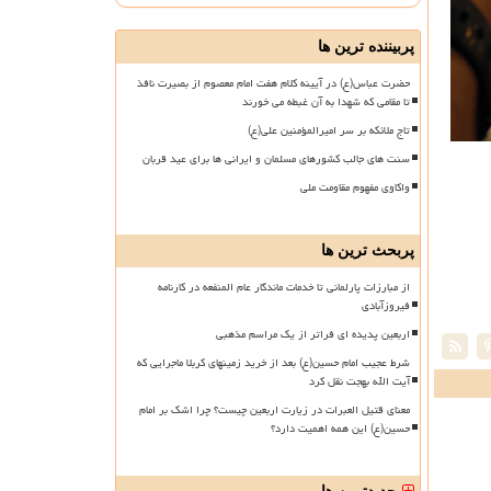
پربیننده ترین ها
حضرت عباس(ع) در آیینه کلام هفت امام معصوم از بصیرت نافذ
تا مقامی که شهدا به آن غبطه می خورند
تاج ملائکه بر سر امیرالمؤمنین علی(ع)
سنت های جالب کشورهای مسلمان و ایرانی ها برای عید قربان
واکاوی مفهوم مقاومت ملی
پربحث ترین ها
از مبارزات پارلمانی تا خدمات ماندگار عام المنفعه در کارنامه
فیروزآبادی
اربعین پدیده ای فراتر از یک مراسم مذهبی
شرط عجیب امام حسین(ع) بعد از خرید زمینهای کربلا ماجرایی که
آیت الله بهجت نقل کرد
معنای قتیل العبرات در زیارت اربعین چیست؟ چرا اشک بر امام
حسین(ع) این همه اهمیت دارد؟