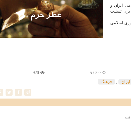
می ایران و
 بری تسلیت
وری اسلامی
920
/ 5
5.0
یران
,
فرهنگ
کند؟