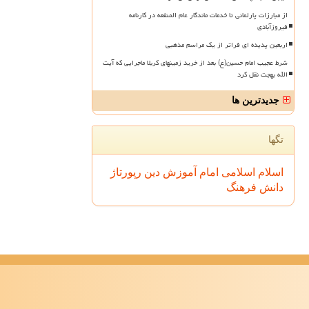
از مبارزات پارلمانی تا خدمات ماندگار عام المنفعه در کارنامه
فیروزآبادی
اربعین پدیده ای فراتر از یک مراسم مذهبی
شرط عجیب امام حسین(ع) بعد از خرید زمینهای کربلا ماجرایی که آیت
الله بهجت نقل کرد
جدیدترین ها
تگها
اسلام
اسلامی
امام
آموزش
دین
رپورتاژ
دانش
فرهنگ