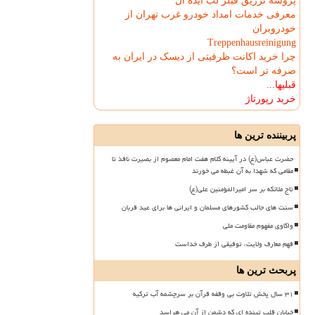
پروسه تزریق فیلر لب ایده آل
معرفی خدمات امداد خودرو غرب تهران از
خودروبران
Treppenhausreinigung
چرا خرید اکانت ظرفیتی از دیسک در ایران به
صرفه تر است؟
قبلیها...
خرید رپورتاژ
پربیننده ترین ها
حضرت عباس(ع) در آیینه کلام هفت امام معصوم از بصیرت نافذ تا
مقامی که شهدا به آن غبطه می خورند
تاج ملائکه بر سر امیرالمؤمنین علی(ع)
سنت های جالب کشورهای مسلمان و ایرانی ها برای عید قربان
واکاوی مفهوم مقاومت ملی
فهم معارف ولایت، توفیقی از طرف خداست
پربحث ترین ها
۳۱ سال پخش تلاوت بی وقفه قرآن بر سرچشمه آب ترکیه
خیابان قلب تپنده ای که دشمن از آن می هراسد