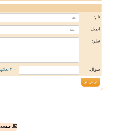
ن
نام:
ایمیل:
نظر:
سوال:
= ۲ بعلاوه ۵
صفحه ا