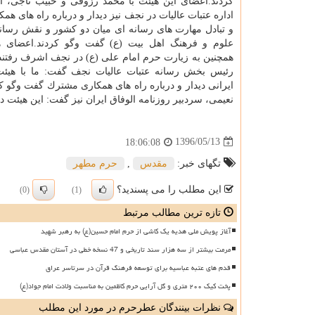
كردند.اعضای این هیئت با محمد رزوقی و حبیب ناجی، ا
اداره عتبات عالیات در نجف نیز دیدار و درباره راه های ه
و تبادل مهارت های رسانه ای میان دو كشور و نقش رسانه
علوم و فرهنگ اهل بیت (ع) گفت وگو كردند.اعضای ه
همچنین به زیارت حرم امام علی (ع) در نجف اشرف رفتند
رئیس بخش رسانه عتبات عالیات نجف گفت: ما با هیئت
ایرانی دیدار و درباره راه های همكاری مشترك گفت وگو 
نعیمی، سردبیر روزنامه الوفاق ایران نیز گفت: این هیئت 
1396/05/13
18:06:08
تگهای خبر:
مقدس
,
حرم مطهر
این مطلب را می پسندید؟
(0)
(1)
تازه ترین مطالب مرتبط
آغاز پویش ملی هدیه یک کاشی از حرم امام حسین(ع) به رهبر شهید
مرمت بیشتر از سه هزار سند تاریخی و 47 نسخه خطی در آستان مقدس عباسی
قدم های عتبه عباسیه برای توسعه فرهنگ قرآن در سرتاسر عراق
پخت کیک ۲۰۰ متری و گل آرایی حرم کاظمین به مناسبت ولادت امام جواد(ع)
نظرات بینندگان عطرحرم در مورد این مطلب