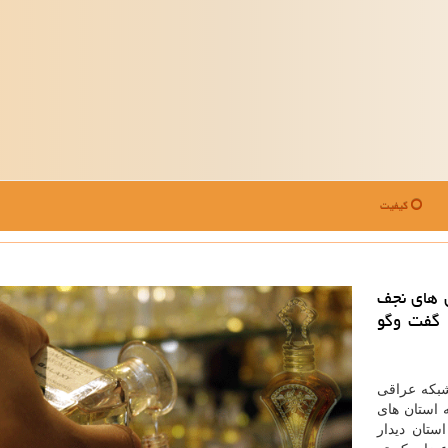
کیفیت
ن های نجف
و گفت وگو
شبكه عراقی
 استان های
ستان دیدار