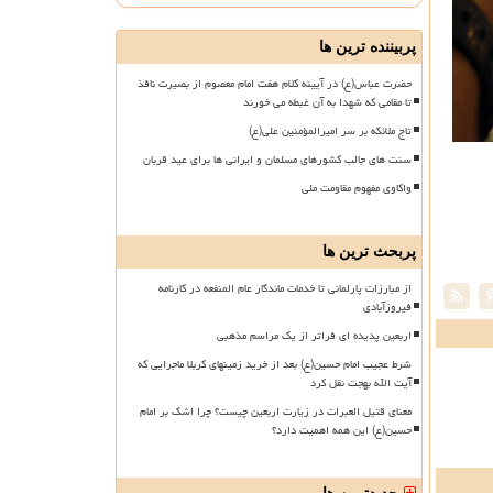
پربیننده ترین ها
حضرت عباس(ع) در آیینه کلام هفت امام معصوم از بصیرت نافذ
تا مقامی که شهدا به آن غبطه می خورند
تاج ملائکه بر سر امیرالمؤمنین علی(ع)
سنت های جالب کشورهای مسلمان و ایرانی ها برای عید قربان
واکاوی مفهوم مقاومت ملی
پربحث ترین ها
از مبارزات پارلمانی تا خدمات ماندگار عام المنفعه در کارنامه
فیروزآبادی
اربعین پدیده ای فراتر از یک مراسم مذهبی
شرط عجیب امام حسین(ع) بعد از خرید زمینهای کربلا ماجرایی که
آیت الله بهجت نقل کرد
معنای قتیل العبرات در زیارت اربعین چیست؟ چرا اشک بر امام
حسین(ع) این همه اهمیت دارد؟