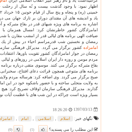
گرامیداشت یاد و نام رهبر كبیر انقلاب اسلامی ایران
امام
اظهار نمود: با وجود گذشت بیست و نُه سال از رحل
یاد و اندیشه های آن مقتدای دوران بر تارك جهان می در
اشاره به برنامه های ویژه شبهای قدر در بقاع متبركه و 
امامزادگان كشور خاطرنشان كرد: امسال همزمان با 
ضیافت الهی برنامه های لیالی قدر از امشب مقارن با شب 
رمضان و نخستین شب قدرمراسم احیاء در بیش از یك هزا
امامزاده
كشور برگزار می گردد. مدیركل فرهنگی سازمان 
رمضان در جوار امامزادگان كشور تقویت باورها، اعتقادا
مردم مومن و روزه دار ایران اسلامی در روزهای و لیالی 
بقاع متبركه برگزار می كنند. موسوی متقی درباره برنامه
صبح برگزار می گردد. وی اضافه كرد: هرساله مردم ولایت
به ولایت متجلی ساخته و با حضور باشكوه خود در این اماك
گذارند. مدیركل فرهنگی سازمان اوقاف تصریح كرد: هیچ حض
بسیار ویژه است چراكه در این شب های با عظمت آیات نو
1397/03/13
18:26:20
تگهای خبر:
اسلام
,
اسلامی
,
امام
,
امامزاد
این مطلب را می پسندید؟
(0)
(1)