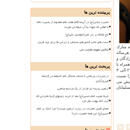
پربیننده ترین ها
حضرت عباس(ع) در آیینه کلام هفت امام معصوم از بصیرت نافذ
تا مقامی که شهدا به آن غبطه می خورند
تاج ملائکه بر سر امیرالمؤمنین علی(ع)
سنت های جالب کشورهای مسلمان و ایرانی ها برای عید قربان
 مبارك
واکاوی مفهوم مقاومت ملی
 هرساله
ادگان و
مراه با
پربحث ترین ها
برنامه های متنوعی همچون قرائت دعای افتتاح، سخنرانی، مناجات و دعاهای وارده در شب قدر و دعای پرفیض جوشن كبیر از ساعت ۲۳ الی ۳
از مبارزات پارلمانی تا خدمات ماندگار عام المنفعه در کارنامه
را نسبت
فیروزآبادی
مایش می
سلمانان
اربعین پدیده ای فراتر از یک مراسم مذهبی
شرط عجیب امام حسین(ع) بعد از خرید زمینهای کربلا ماجرایی که
آیت الله بهجت نقل کرد
معنای قتیل العبرات در زیارت اربعین چیست؟ چرا اشک بر امام
حسین(ع) این همه اهمیت دارد؟