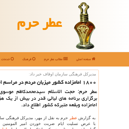
عطر حرم
صفحه اصلی
مطالب عطر حرم
فرهنگ
خدمات
مدیركل فرهنگی سازمان اوقاف خبر داد:
۱۸۰۰ امامزاده كشور میزبان مردم در مراسم احیاء شب های قدر
عطر حرم: حجت الاسلام سیدمحمدكاظم موسوی
امامزاده وبقعه متبركه كشور اطلاع داد.
به گزارش
عطر
حرم به نقل از مهر، مدیركل فرهنگی سا
با عرض تسلیت ایام ضربت خوردن امیر المومنین 