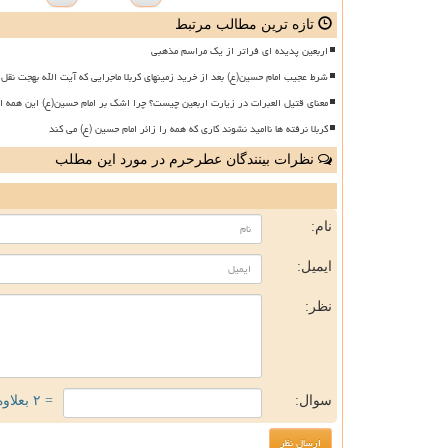
تازه ترین مطالب مرتبط
اربعین پدیده ای فراتر از یک مراسم مذهبی
شرط عجیب امام حسین(ع) بعد از خرید زمینهای کربلا ماجرایی که آیت الله بهجت نقل 
معنای قتیل العبرات در زیارت اربعین چیست؟ چرا اشک بر امام حسین(ع) این همه ا
کربلا نرفته ها ناامید نشوند کاری که همه را زائر امام حسین (ع) می کند
نظرات بینندگان عطرحرم در مورد این مطلب
ن
نام:
ایمیل:
نظر:
سوال:
= ۲ بعلاوه ۱