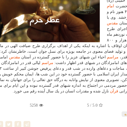
خمینی (ره)
ت حضرت
امام
خمینی (ره) و پنجاه و پنج سال از قیام خونین ۱۵ خرداد ۴۲ هنوز نام و
خشد. وی با
آستان
مقدس
اجرای طرح
نوزدهم ماه
ر و ۸۰۰
اوقاف با اشاره به اینكه یكی از اهداف برگزاری طرح ضیافت الهی در ماه
ت و تولید فضای معنوی در جامعه بویژه برای نسل جوان است، خاطرنشان كرد:
قدر،
مراسم
احیاء این شبهای عزیز را با حضور گسترده در آستان
مقدس
امامز
 های امامزادگان در شبهای قدر اظهار داشت:
مراسم
لیالی قدر در امامزادگان ه
مدار ایران اسلامی با حضور گسترده خود در این شب ها، ایمان محكم خویش 
ن، تصویری معنوی از نیایش وانابه به درگاه حق تعالی را برای جهانیان به ن
ور مردمی در اجتماع به اندازه شبهای قدر گسترده نبوده و این ایام برای م
رانی
قرآن
نازل شده و مقدرات انسان در یك سال آینده رقم می خورد.
5258
/ 5
5.0
ه