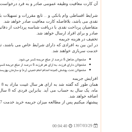
آن کارت معافیت وظیفه عمومی صادر و به فرد درخواست 
شرایط اقساطی وام بانکی و .. تابع مقررات و تسهیلات ب
نقدی می باشد، بلافاصله کارت معافیت صادر خواهد شد.
متقاضیان پرداخت نقدی با دریافت شناسه پرداخت از دفات
صادر و برای افراد ارسال خواهد شد.
تخفیف در هزینه جریمه
در این بین به افرادی که دارای شرایط خاص می باشند، ت
خدمت سربازی خواهند شد.
مشمولان متأهل 5 درصد از مبلغ جریمه کسر می شود.
مشمولان دارای فرزند، به ازای هر فرزند 5 درصد از مبلغ جریمه کسر می شود.
مشمولان تحت پوشش کمیته امدام امام خمینی (ره) و سازمان بهزیستی و فرزندان این افراد، 70% 
افزایش جریمه
اضافه خواهد شد.
پیشنهاد میکنیم پس از مطالعه میزان جریمه خرید خدمت 97 مقاله
1397/03/29
00:04:40