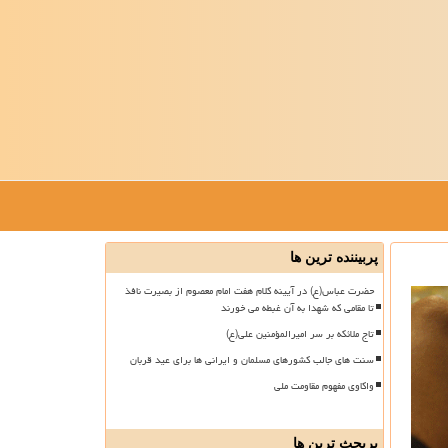
پربیننده ترین ها
حضرت عباس(ع) در آیینه کلام هفت امام معصوم از بصیرت نافذ
تا مقامی که شهدا به آن غبطه می خورند
تاج ملائکه بر سر امیرالمؤمنین علی(ع)
سنت های جالب کشورهای مسلمان و ایرانی ها برای عید قربان
واکاوی مفهوم مقاومت ملی
پربحث ترین ها