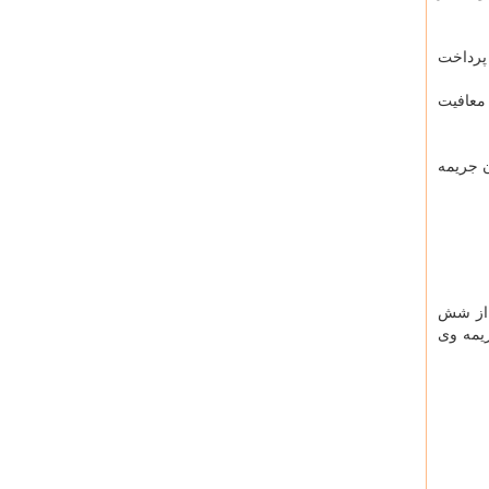
 پرداخت
 معافیت
ن جریمه
راد بیش از شش
شد ، 9 سال محاسبه خواهد شد و 10 درصد به جریمه وی