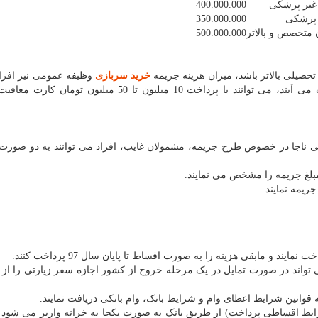
غیر پزشکی
400.000.000
 پزشکی
350.000.000
متخصص و بالاتر
500.000.000
صیلی بالاتر باشد، میزان هزینه جریمه
خرید سربازی
وظیفه عمومی نیز افزا
می کند. بنابراین افرادی که از مشمولین غیبت به حساب می آیند، می توانند با پرداخت 10 میلیون تا 50 میلی
می ناجا در خصوص طرح جریمه، مشمولان غایب، افراد می توانند به دو صورت
بلغ جریمه را مشخص می نمایند.
ریمه نمایند.
د و مابقی هزینه را به صورت اقساط تا پایان سال 97 پرداخت کنند.
تواند در صورت تمایل در یک مرحله خروج از کشور اجازه سفر زیارتی را از
ه قوانین شرایط اعطای وام و شرایط بانک، وام بانکی دریافت نمایند.
رایط اقساطی پرداخت) از طریق بانک به صورت یکجا به خزانه واریز می شود و