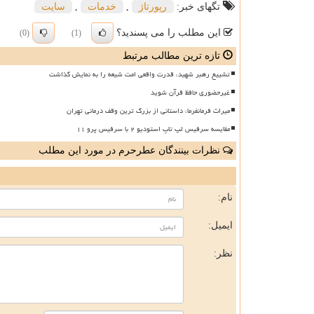
تگهای خبر:
رپورتاژ
,
خدمات
,
سایت
این مطلب را می پسندید؟
(0)
(1)
تازه ترین مطالب مرتبط
تشییع رهبر شهید، قدرت واقعی امت شیعه را به نمایش گذاشت
غیرحضوری حافظ قرآن شوید
میراث فرمانفرما، داستانی از بزرگ ترین وقف درمانی تهران
مقایسه سرفیس لپ تاپ استودیو ۲ با سرفیس پرو ۱۱
نظرات بینندگان عطرحرم در مورد این مطلب
ن
نام:
ایمیل:
نظر: