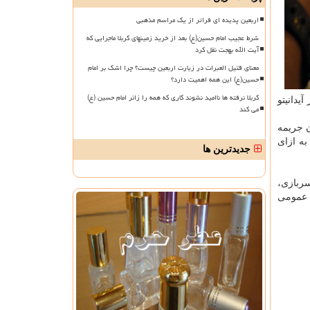
اربعین پدیده ای فراتر از یک مراسم مذهبی
شرط عجیب امام حسین(ع) بعد از خرید زمینهای کربلا ماجرایی که
آیت الله بهجت نقل کرد
معنای قتیل العبرات در زیارت اربعین چیست؟ چرا اشک بر امام
حسین(ع) این همه اهمیت دارد؟
کربلا نرفته ها ناامید نشوند کاری که همه را زائر امام حسین (ع)
دانیتو
می کند
یمت خرید سربازی 97 و شرایط و میزان جریمه
به ازای
جدیدترین ها
خرید سربازی،
 عمومی