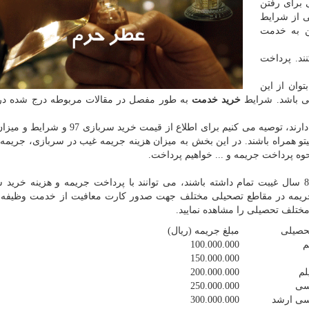
 برای رفتن
برخی از شرایط
ن به خدمت
ند. پرداخت
وان از این
خرید خدمت
به طور مفصل در مقالات مربوطه درج شده در آی
به مشمولین غایب که قصد استفاده از این نوع معافیت را دارند، توصیه می کنیم برای اطلاع از ق
یدانیتو همراه باشند. در این بخش به میزان هزینه جریمه غیب در سربازی، جریمه 
ه پرداخت جریمه و ... خواهیم پرداخت.
همان طرو که مطلع هستید افرادی که تا پایان سال 97، 8 سال غیبت تمام داشته باشند، می توانند با پرداخت جریمه و هزینه 
 جریمه در مقاطع تصحیلی مختلف جهت صدور کارت معافیت از خدمت وظیفه
مختلف تحصیلی را مشاهده نمایید.
حصیلی
مبلغ جریمه (ریال)
م
100.000.000
150.000.000
لم
200.000.000
سی
250.000.000
سی ارشد
300.000.000