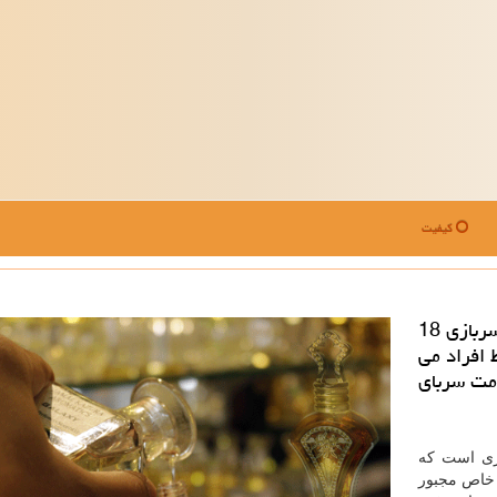
کیفیت
عطر حرم: در كشور این سن قانونی برای رفتن به سربازی 18
 افراد می
دمت سربای
ری است که
 خاص مجبور