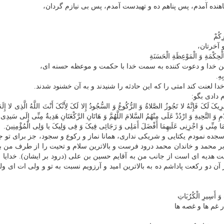
هنده آمدم، پس پناهم ده و تهیدست آمدم، پس بی نیازم گردان،
ِکُمْ
 آخرتان،
ِالْحِکْمَةِ وَ الْمَوْعِظَةِ الْحَسَنَةِ
امین خدا و دعوت کننده به سمت خدا با حکمت و موعظه حسنه ای،
ِهِ.
خدا لعنت کند امتی را که این حادثه را شنیدند و به آن خشنود شدند.
دادی بگو:
لَکَ فَإِنَّهُ لا تَجُوزُ الصَّلاةُ وَ الرُّکُوعُ وَ السُّجُودُ إِلا لَکَ لِأَنَّکَ أَنْتَ اللَّهُ الَّذِی لا إِلَهَ
مِ وَ التَّحِیةِ وَ ارْدُدْ عَلَی مِنْهُمُ السَّلامَ اللَّهُمَّ وَ هَاتَانِ الرَّکْعَتَانِ هَدِیةٌ مِنِّی إِلَی سَیدِ
لْهُمَا مِنِّی وَ اجْزِنِی عَلَیهِمَا أَفْضَلَ أَمَلِی وَ رَجَائِی فِیکَ وَ فِی وَلِیکَ یا وَلِی الْمُؤْمِنِینَ.
و سجده نمودم یکتایی و شریکی نداری، همانا نماز و رکوع و سجود، جز برای تو ج
 بر محمد و خاندان محمد درود فرست و بالاترین سلام و تحیت را از طرف من ب
عت هدیه ای است از جانب من به آقایم حسین بن علی (درود بر ایشان). خدایا 
 آن دو رکعت پاداشم ده به بالاترین امید و آرزویم نسبت به تو و ولی ات ای و
وَ أَسِیرِ الْکُرُبَاتِ
غم ها و غصه ها