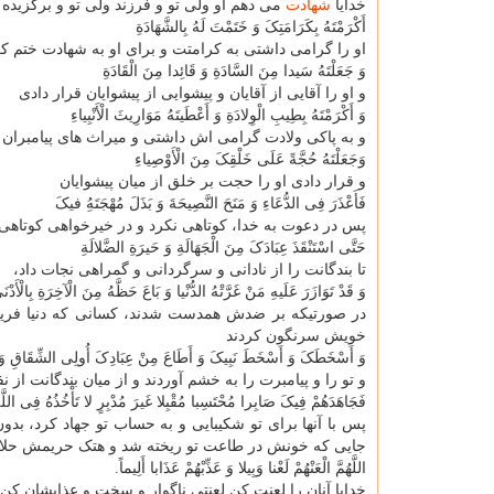
خدایا
شهادت
می دهم او ولی تو و فرزند ولی تو و برگزیده 
أَکْرَمْتَهُ بِکَرَامَتِکَ وَ خَتَمْتَ لَهُ بِالشَّهَادَةِ
او را گرامی داشتی به کرامتت و برای او به شهادت ختم ک
وَ جَعَلْتَهُ سَیدا مِنَ السَّادَةِ وَ قَائِدا مِنَ الْقَادَةِ
و او را آقایی از آقایان و پیشوایی از پیشوایان قرار دادی
وَ أَکْرَمْتَهُ بِطِیبِ الْوِلادَةِ وَ أَعْطَیتَهُ مَوَارِیثَ الْأَنْبِیاءِ
و به پاکی ولادت گرامی اش داشتی و میراث های پیامبران ر
وَجَعَلْتَهُ حُجَّةً عَلَی خَلْقِکَ مِنَ الْأَوْصِیاءِ
و قرار دادی او را حجت بر خلق از میان پیشوایان
فَأَعْذَرَ فِی الدُّعَاءِ وَ مَنَحَ النَّصِیحَةَ وَ بَذَلَ مُهْجَتَهُِ فیکَ
پس در دعوت به خدا، کوتاهی نکرد و در خیرخواهی کوتاهی نن
حَتَّی اسْتَنْقَذَ عِبَادَکَ مِنَ الْجَهَالَةِ وَ حَیرَةِ الضَّلالَةِ
تا بندگانت را از نادانی و سرگردانی و گمراهی نجات داد،
وَ قَدْ تَوَازَرَ عَلَیهِ مَنْ غَرَّتْهُ الدُّنْیا وَ بَاعَ حَظَّهُ مِنَ الْآخِرَةِ بِالْأَد
در صورتیکه بر ضدش همدست شدند، کسانی که دنیا فریبشا
خویش سرنگون کردند
وَ أَسْخَطَکَ وَ أَسْخَطَ نَبِیکَ وَ أَطَاعَ مِنْ عِبَادِکَ أُولِی الشِّقَاقِ وَ النِّ
و تو را و پیامبرت را به خشم آوردند و از میان بندگانت از 
فَجَاهَدَهُمْ فِیکَ صَابِرا مُحْتَسِبا مُقْبِلا غَیرَ مُدْبِرٍ لا تَأْخُذُهُ فِی الل
پس با آنها برای تو شکیبایی و به حساب تو جهاد کرد، بد
جایی که خونش در طاعت تو ریخته شد و هتک حریمش حلا
اللَّهُمَّ الْعَنْهُمْ لَعْنا وَبِیلا وَ عَذِّبْهُمْ عَذَابا أَلِیماً.
خدایا آنان را لعنت کن لعنتی ناگوار و سخت و عذابشان کن 