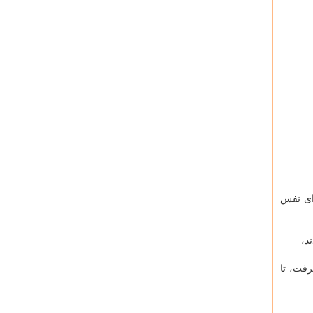
ای نفس
د،
رفت، تا