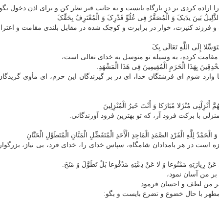
اراده کردی بر درِ بارگاه بایست و به جانب قبر نظر کن و برای اذن دخول بگو:
لذَّلِیلُ بَینَ یدَیکَ وَ الْمُصَغَّرُ فِی عُلُوِّ قَدْرِکَ وَ الْمُعْتَرِفُ بِحَقِّکَ
ات و فرزند کنیزت، خوار در برابرت و کوچک شده در مقابل بلندی مقامت و اعترا
سِّلا إِلَی اللَّهِ تَعَالَی بِکَ
مقامت کرده، به وسیله تو متوسل به خدای تعالی است،
مُحْدِقِینَ بِهَذَا الْحَرَمِ الْمُقِیمِینَ فِی هَذَا الْمَشْهَدِ.
یا وارد شوم ای فرشتگان خدا، ای در بر گیرندگان این حرم، ای مأوی گزیدگان
َّ أَنْزِلْنِی مُنْزَلا مُبَارَکا وَ أَنْتَ خَیرُ الْمُنْزِلِینَ
منزلی با برکت فرود آر، که تو بهترین فرود آورندگانی.
 الْحَمْدُ لِلَّهِ الْفَرْدِ الصَّمَدِ الْمَاجِدِ الْأَحَدِ الْمُتَفَضِّلِ الْمَنَّانِ الْمُتَطَوِّلِ الْحَنَّانِ
 است در هر بامدادان شامگاه، سپاس خدای را، خدای فرد، بی نیاز، بزرگوا
 عَنْ زِیارَتِهِ مَمْنُوعا وَ لا عَنْ ذِمَّتِهِ مَدْفُوعا بَلْ تَطَوَّلَ وَ مَنَحَ.
بر من آسان نمود،
 بر من لطف و احسان فرمود.
مطهر با حال خضوع و تضرع بایست و بگو: