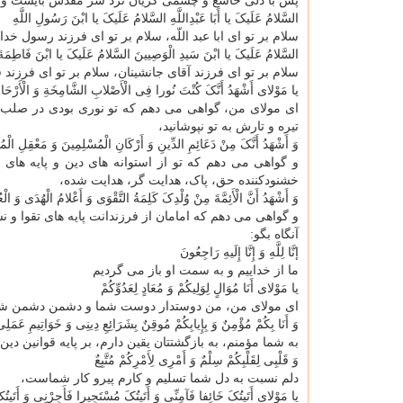
پس با دلی خاشع و چشمی گریان نزد سر مقدس بایست و ب
السَّلامُ عَلَیکَ یا أَبَا عَبْدِاللَّهِ السَّلامُ عَلَیکَ یا ابْنَ رَسُولِ اللَّهِ
سلام بر تو ای ابا عبد اللّه، سلام بر تو ای فرزند رسول خدا،
السَّلامُ عَلَیکَ یا ابْنَ سَیدِ الْوَصِیینَ السَّلامُ عَلَیکَ یا ابْنَ فَاطِمَةَ ا
سلام بر تو ای فرزند آقای جانشینان، سلام بر تو ای فرزند 
یا مَوْلای أَشْهَدُ أَنَّکَ کُنْتَ نُورا فِی الْأَصْلابِ الشَّامِخَةِ وَ الْأَرْحَامِ الْ
ای مولای من، گواهی می دهم که تو نوری بودی در صلب های 
تیره و تارش به تو نپوشانید،
وَ أَشْهَدُ أَنَّکَ مِنْ دَعَائِمِ الدِّینِ وَ أَرْکَانِ الْمُسْلِمِینَ وَ مَعْقِلِ الْمُ
و گواهی می دهم که تو از استوانه های دین و پایه های 
خشنودکننده حق، پاک، هدایت گر، هدایت شده،
وَ أَشْهَدُ أَنَّ الْأَئِمَّةَ مِنْ وُلْدِکَ کَلِمَةُ التَّقْوَی وَ أَعْلامُ الْهُدَی وَ الْ
و گواهی می دهم که امامان از فرزندانت پایه های تقوا و ن
آنگاه بگو:
إنَّا لِلَّهِ وَ إِنَّا إِلَیهِ رَاجِعُونَ
ما از خداییم و به سمت او باز می گردیم
یا مَوْلای أَنَا مُوَالٍ لِوَلِیکُمْ وَ مُعَادٍ لِعَدُوِّکُمْ
ای مولای من، من دوستدار دوست شما و دشمن دشمن شم
وَ أَنَا بِکُمْ مُؤْمِنٌ وَ بِإِیابِکُمْ مُوقِنٌ بِشَرَائِعِ دِینِی وَ خَوَاتِیمِ عَمَلِ
به شما مؤمنم، به بازگشتتان یقین دارم، بر پایه قوانین دی
وَ قَلْبِی لِقَلْبِکُمْ سِلْمٌ وَ أَمْرِی لِأَمْرِکُمْ مُتَّبِعٌ
دلم نسبت به دل شما تسلیم و کارم پیرو کار شماست،
یا مَوْلای أَتَیتُکَ خَائِفا فَآمِنِّی وَ أَتَیتُکَ مُسْتَجِیرا فَأَجِرْنِی وَ أَتَیتُک