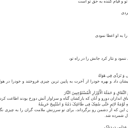
تو و قیام کننده به حق تو است
ردی
ا به او اعطا نمودی
مود و نثار کرد جانش را در راه تو،
ْنَی وَ تَرَدَّی فِی هَوَاهُ
ن داد و بهره خودرا از آخرت به پایین ترین چیزی فروختند و خودرا در هو
فَاقِ وَ حَمَلَةَ الْأَوْزَارِ الْمُسْتَوْجِبِینَ النَّارَ
نفاق اندازان دورو و آنان که بارکشان گناه و سزاوار آتش دوزخ بودند اطاعت کردن
َّهِ لَوْمَةُ لائِمٍ حَتَّی سُفِکَ فِی طَاعَتِکَ دَمُهُ وَ اسْتُبِیحَ حَرِیمُهُ
ون این که از دشمن رو برگرداند، برای تو سرزنش ملامت گران را به چیزی نگ
ل شمرده شد.
عذابی دردناک.