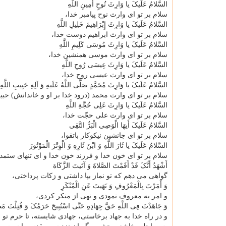
السَّلامُ عَلَیکَ یا وَارِثَ نُوحٍ أَمِینِ اللَّهِ
سلام بر تو ای وارث نوح پیامبر خدا،
السَّلامُ عَلَیکَ یا وَارِثَ إِبْرَاهِیمَ خَلِیلِ اللَّهِ
سلام بر تو ای وارث ابراهیم دوست خدا،
السَّلامُ عَلَیکَ یا وَارِثَ مُوسَی کَلِیمِ اللَّهِ
سلام بر تو ای وارث موسی همنشین خدا،
السَّلامُ عَلَیکَ یا وَارِثَ عِیسَی رُوحِ اللَّهِ
سلام بر تو ای وارث عیسی روح خدا،
السَّلامُ عَلَیکَ یا وَارِثَ مُحَمَّدٍ صَلَّی اللَّهُ عَلَیهِ وَ آلِهِ حَبِیبِ اللَّهِ
سلام بر تو ای وارث محمد (درود خدا بر او و خاندانش) حبی
السَّلامُ عَلَیکَ یا وَارِثَ عَلِی حُجَّةِ اللَّهِ
سلام بر تو ای وارث علی حجّت خدا،
السَّلامُ عَلَیکَ أَیهَا الْوَصِی الْبَرُّ التَّقِی
سلام بر تو ای جانشین نیکوکار باتقوا،
السَّلامُ عَلَیکَ یا ثَارَ اللَّهِ وَ ابْنَ ثَارِهِ وَ الْوِتْرَ الْمَوْتُورَ
سلام بر تو ای خون خدا و فرزند خون خدا و ای تنهای ستمدی
أَشْهَدُ أَنَّکَ قَدْ أَقَمْتَ الصَّلاةَ وَ آتَیتَ الزَّکَاة
گواهی می دهم که تو نماز بپا داشتی و زکات پرداختی،
وَ أَمَرْتَ بِالْمَعْرُوفِ وَ نَهَیتَ عَنِ الْمُنْکَرِ
و امر به معروف نمودی و نهی از منکر کردی،
وَ جَاهَدْتَ فِی اللَّهِ حَقَّ جِهَادِهِ حَتَّی اسْتُبِیحَ حَرَمُکَ وَ قُتِلْتَ مَ
و در راه خدا به جهاد برخاستی، جهادی شایسته، تا حرم ت