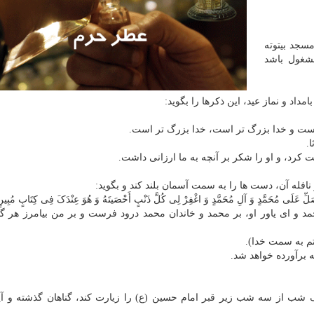
مسجد بیتوته
غول باشد
مداد و نماز عید، این ذکرها را بگوید:
ست و خدا بزرگ تر است، خدا بزرگ تر است.
َا.
 کرد، و او را شکر بر آنچه به ما ارزانی داشت.
نافله آن، دست ها را به سمت آسمان بلند کند و بگوید:
لِّ عَلَی مُحَمَّدٍ وَ آلِ مُحَمَّدٍ وَ اغْفِرْ لِی کُلَّ ذَنْبٍ أَحْصَیتَهُ وَ هُوَ عِنْدَکَ فِی کِتَابٍ مُبِین
د و ای یاور او، بر محمد و خاندان محمد درود فرست و بر من بیامرز هر گ
گشتم به سمت خدا).
 برآورده خواهد شد.
ک شب از سه شب زیر قبر امام حسین (ع) را زیارت کند، گناهان گذشته و آی