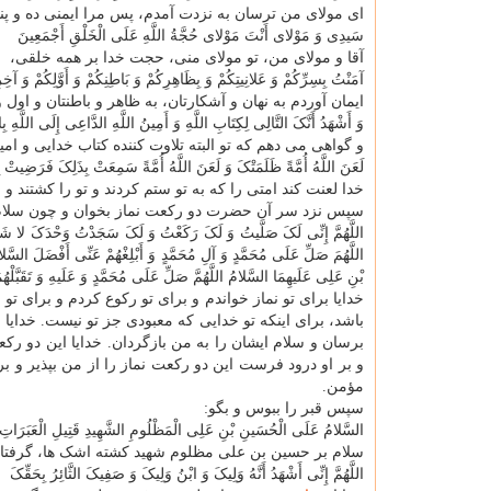
ای مولای من ترسان به نزدت آمدم، پس مرا ایمنی ده و پنا
سَیدِی وَ مَوْلای أَنْتَ مَوْلای حُجَّةُ اللَّهِ عَلَی الْخَلْقِ أَجْمَعِینَ
آقا و مولای من، تو مولای منی، حجت خدا بر همه خلقی،
آمَنْتُ بِسِرِّکُمْ وَ عَلانِیتِکُمْ وَ بِظَاهِرِکُمْ وَ بَاطِنِکُمْ وَ أَوَّلِکُمْ وَ آخِر
ایمان آوردم به نهان و آشکارتان، به ظاهر و باطنتان و اول و
وَ أَشْهَدُ أَنَّکَ التَّالِی لِکِتَابِ اللَّهِ وَ أَمِینُ اللَّهِ الدَّاعِی إِلَی اللَّهِ ب
و گواهی می دهم که تو البته تلاوت کننده کتاب خدایی و 
لَعَنَ اللَّهُ أُمَّةً ظَلَمَتْکَ وَ لَعَنَ اللَّهُ أُمَّةً سَمِعَتْ بِذَلِکَ فَرَضِیتْ ب
خدا لعنت کند امتی را که به تو ستم کردند و تو را کشتند و 
سپس نزد سر آن حضرت دو رکعت نماز بخوان و چون سلام 
اللَّهُمَّ إِنِّی لَکَ صَلَّیتُ وَ لَکَ رَکَعْتُ وَ لَکَ سَجَدْتُ وَحْدَکَ لا شَرِیکَ 
اللَّهُمَ صَلِّ عَلَی مُحَمَّدٍ وَ آلِ مُحَمَّدٍ وَ أَبْلِغْهُمْ عَنِّی أَفْضَلَ السَّلا
بْنِ عَلِی عَلَیهِمَا السَّلامُ اللَّهُمَّ صَلِّ عَلَی مُحَمَّدٍ وَ عَلَیهِ وَ تَقَبَّ
خدایا برای تو نماز خواندم و برای تو رکوع کردم و برای ت
باشد، برای اینکه تو خدایی که معبودی جز تو نیست. خدایا
برسان و سلام ایشان را به من بازگردان. خدایا این دو رک
و بر او درود فرست این دو رکعت نماز را از من بپذیر و بر
مؤمن.
سپس قبر را ببوس و بگو:
السَّلامُ عَلَی الْحُسَینِ بْنِ عَلِی الْمَظْلُومِ الشَّهِیدِ قَتِیلِ الْعَبَرَاتِ 
سلام بر حسین بن علی مظلوم شهید کشته اشک ها، گرفتار 
اللَّهُمَّ إِنِّی أَشْهَدُ أَنَّهُ وَلِیکَ وَ ابْنُ وَلِیکَ وَ صَفِیکَ الثَّائِرُ بِحَقِّکَ