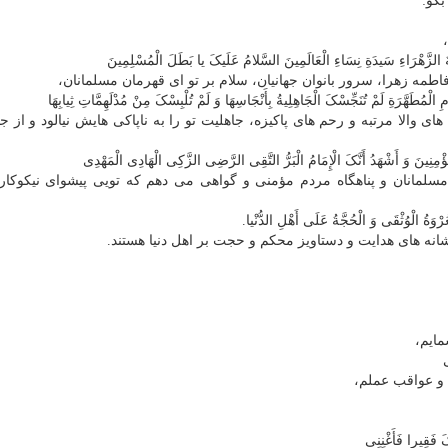
گو:
لزَّهْرَاءِ سَیدَةِ نِسَاءِ الْعَالَمِینَ السَّلامُ عَلَیکَ یا بَطَلَ الْمُسْلِمِینَ
فاطمه زهرا، سرور بانوان جهانیان، سلام بر تو ای قهرمان مسلمانان،
مُطَهَّرَةِ لَمْ تُنَجِّسْکَ الْجَاهِلِیةُ بِأَنْجَاسِهَا وَ لَمْ تُلْبِسْکَ مِنْ مُدْلَهِمَّاتِ ثِیابِهَا
والا مرتبه و رحم های پاکیزه، جاهلیت تو را به ناپاکی هایش نیالود و از ج
ؤْمِنِینَ وَ أَشْهَدُ أَنَّکَ الْإِمَامُ الْبَرُّ التَّقِی الرَّضِی الزَّکِی الْهَادِی الْمَهْدِی
مسلمانان و پناهگاه مردم مؤمنی و گواهی می دهم که تویی پیشوای نیکوکار، 
عُرْوَةُ الْوُثْقَی وَ الْحُجَّةُ عَلَی أَهْلِ الدُّنْیا.
شانه های هدایت و دستاویز محکم و حجت بر اهل دنیا هستند.
ایم،
ی
ن و عواقب عملم،
َ فَقِیرا فَأَغْنِنِی