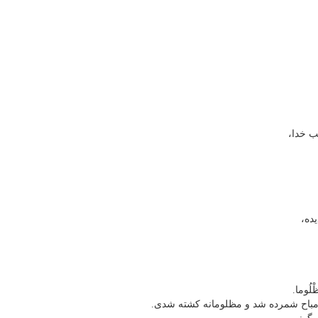
ب خدا،
ده،
ظْلُوما.
و مباح شمرده شد و مظلومانه کشته شدی.