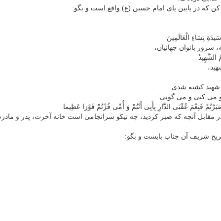
ن که در پایین پای امام حسین (ع) واقع است و بگو:
َیدَةِ نِسَاءِ الْعَالَمِینَ
، سرور بانوان جهانیان،
 الشَّهِیدُ
هید،
 شهید کشته شدی.
و می کنی و می گویی:
َبَرْتُمْ فَنِعْمَ عُقْبَی الدَّارِ بِأَبِی أَنْتُمْ وَ أُمِّی فُزْتُمْ فَوْزا عَظِیما.
 در مقابل آنچه که صبر کردید، چه نیکو سرانجامی است خانه آخرت، پدر و مادرم
یح شریف آن جناب بایست و بگو: