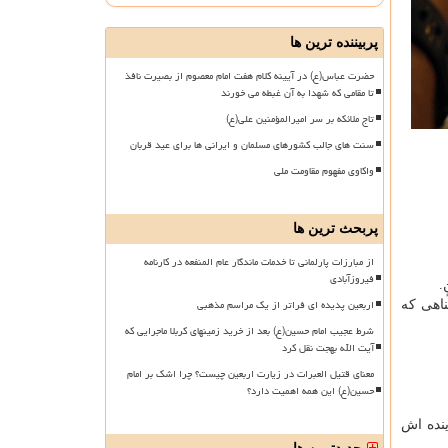
پربیننده ترین ها
حضرت عباس(ع) در آیینه کلام هفت امام معصوم از بصیرت نافذ
تا مقامی که شهدا به آن غبطه می خورند
تاج ملائکه بر سر امیرالمؤمنین علی(ع)
سنت های جالب کشورهای مسلمان و ایرانی ها برای عید قربان
واکاوی مفهوم مقاومت ملی
پربحث ترین ها
از مبارزات پارلمانی تا خدمات ماندگار عام المنفعه در کارنامه
فیروزآبادی
ٍ.
اربعین پدیده ای فراتر از یک مراسم مذهبی
ناهی که
شرط عجیب امام حسین(ع) بعد از خرید زمینهای کربلا ماجرایی که
آیت الله بهجت نقل کرد
معنای قتیل العبرات در زیارت اربعین چیست؟ چرا اشک بر امام
حسین(ع) این همه اهمیت دارد؟
نده اش