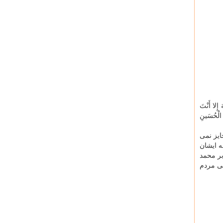
 إِلا أَنْتَ
ی الْحُسَینِ
ایز نمی
ه ایشان
بر محمد
لی مردم