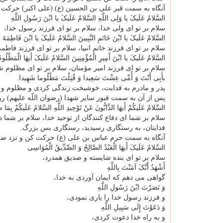
آنگاه به سمت قبر علی بن الحسین (ع) (علی اکبر) حرکت ک
السَّلامُ عَلَیکَ یا وَلِی اللَّهِ السَّلامُ عَلَیکَ یا ابْنَ رَسُولِ اللَّهِ
سلام بر تو ای ولی خدا، سلام بر تو ای فرزند رسول خدا،
السَّلامُ عَلَیکَ یا ابْنَ خَاتَمِ النَّبِیینَ السَّلامُ عَلَیکَ یا ابْنَ فَاطِمَةَ س
سلام بر تو ای فرزند خاتم انبیا، سلام بر تو ای فرزند فاطمه
السَّلامُ عَلَیکَ یا ابْنَ أَمِیرِ الْمُؤْمِنِینَ السَّلامُ عَلَیکَ أَیهَا الْمَظْلُومُ
سلام بر تو ای فرزند امیر مؤمنان، سلام بر تو ای مظلوم ش
بأَبِی أَنْتَ وَ أُمِّی عِشْتَ سَعِیدا وَ قُتِلْتَ مَظْلُوما شَهِیدا.
پدر و مادرم به فدایت، خوشبخت زندگی کردی و مظلوم و
پس از آن به سمت قبور سایر شهدا (رضوان اللّه علیهم) ر
السَّلامُ عَلَیکُمْ أَیهَا الذَّابُّونَ عَنْ تَوْحِیدِ اللَّهِ السَّلامُ عَلَیکُمْ بِمَا ص
سلام بر شما ای دفاع کنندگان از توحید خدا، سلام بر شما
فدایتان، به رستگاری رسیدید، رستگاری بس بزرگ.
آنگاه به سمت حرم عباس بن علی (ع) حرکت کن و نزد ضر
السَّلامُ عَلَیکَ أَیهَا الْعَبْدُ الصَّالِحُ وَ الصِّدِّیقُ الْمُوَاسِی
سلام بر تو ای بنده شایسته و صدیق همدرد،
أَشْهَدُ أَنَّکَ آمَنْتَ بِاللَّهِ
گواهی می دهم که ایمان آوردی به خدا،
وَ نَصَرْتَ ابْنَ رَسُولِ اللَّهِ
و فرزند رسول خدا را یاری نمودی،
وَ دَعَوْتَ إِلَی سَبِیلِ اللَّهِ
و به راه خدا دعوت کردی،