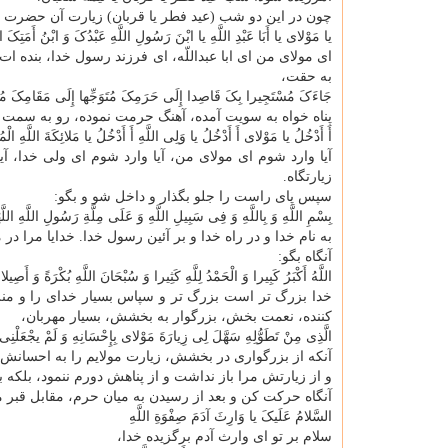
چون در این دو شب (عید فطر یا قربان) زیارت آن حضرت را 
یا مَوْلای یا أَبَا عَبْدِ اللَّهِ یا ابْنَ رَسُولِ اللَّهِ عَبْدُکَ وَ ابْنُ أَمَتِکَ ا
ای مولای من ای ابا عبداللّه، ای فرزند رسول خدا، بنده 
به حقت،
جَاءَکَ مُسْتَجِیرا بِکَ قَاصِدا إِلَی حَرَمِکَ مُتَوَجِّها إِلَی مَقَامِکَ مُتَوَ
پناه خواه به سویت آمده، آهنگ حرمت نموده، رو به سمت 
أَ أَدْخُلُ یا مَوْلای أَ أَدْخُلُ یا وَلِی اللَّهِ أَ أَدْخُلُ یا مَلائِکَةَ اللَّهِ الْ
آیا وارد شوم ای مولای من، آیا وارد شوم ای ولی خدا، آ
زیارتگاه.
سپس پای راست را جلو بگذار و داخل شو و بگو:
بِسْمِ اللَّهِ وَ بِاللَّهِ وَ فِی سَبِیلِ اللَّهِ وَ عَلَی مِلَّةِ رَسُولِ اللَّهِ اللَّهُم
به نام خدا و در راه خدا و بر آئین رسول خدا. خدایا مرا در 
آنگاه بگو:
اللَّهُ أَکْبَرُ کَبِیرا وَ الْحَمْدُ لِلَّهِ کَثِیرا وَ سُبْحَانَ اللَّهِ بُکْرَةً وَ أَصِیلا وَ
خدا بزرگ تر است بزرگ تر و سپاس بسیار خدای را و منزه
کننده، نعمت بخش، بزرگوار به بخشش، بسیار مهربان،
الَّذِی مِنْ تَطَوُّلِهِ سَهَّلَ لِی زِیارَةَ مَوْلای بِإِحْسَانِهِ وَ لَمْ یجْعَلْنِی
آنکه از بزرگواری در بخشش، زیارت مولایم را به احسانش 
و از زیارتش مرا باز نداشت و از پناهش دورم ننمود، بلکه
آنگاه حرکت کن و بعد از رسیدن به میان حرم، مقابل قبر 
السَّلامُ عَلَیکَ یا وَارِثَ آدَمَ صِفْوَةِ اللَّهِ
سلام بر تو ای وارث آدم برگزیده خدا،