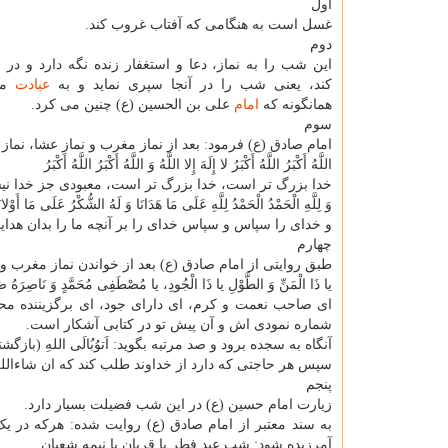
اول
غسل است به هنگامی که آفتاب غروب کند.
دوم
این شب را به نماز، دعا و استغفار زنده نگه دارد و در 
کند، یعنی شب را در آنجا سپری نماید و به
عبادت
مش
همانگونه که
امام
علی بن الحسین (ع) چنین می کرد.
سوم
امام صادق (ع) فرمود: بعد از نماز مغرب و نماز عشا، نماز با
اللَّهُ أَکْبَرُ اللَّهُ أَکْبَرُ لا إِلَهَ إِلا اللَّهُ وَ اللَّهُ أَکْبَرُ اللَّهُ أَکْبَرُ
خدا بزرگ تر است، خدا بزرگ تر است، معبودی جز خدا نی
وَ لِلَّهِ الْحَمْدُ الْحَمْدُ لِلَّهِ عَلَی مَا هَدَانَا وَ لَهُ الشُّکْرُ عَلَی مَا أَوْلان
و خدای را سپاس و سپاس خدای را بر آنچه ما را بدان هدایت
چهارم
طبق روایتی از امام صادق (ع) بعد از خواندن نماز مغرب و 
یا ذَا الْمَنِّ وَ الطَّوْلِ یا ذَا الْجُودِ، یا مُصْطَفِی مُحَمَّدٍ وَ نَاصِرَهُ صَ
ای صاحب نعمت و کرم، ای دارای جود، ای برگزیننده محم
شماره نمودی اش و آن پیش تو در کتابی آشکار است.
آنگاه به سجده برود و صد مرتبه بگوید: اَتوُبُالَی اللهِ (باز
سپس هر حاجتی که دارد از خداوند طلب کند که ان شاءالله
پنجم
زیارت امام حسین (ع) در این شب فضیلت بسیار دارد.
به سند معتبر از امام صادق (ع) روایت شده: هرکه در ی
آمرزیده شود: شب عید فطر یا قربان یا نیمه شعبان.