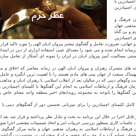
چمیادزین با
 اچمیادزین
ان فرهنگ و
مذهبی جهان
 و بی گناه
 اچمیادزین
 جهانی، ضرورت تعامل و گفتگوی بیشتر پیروان ادیان الهی را مورد تاکید قرار د
میانه انجام شده و می شود را مصداق عینی استفاده ابزاری از دین در امتدا
تی مسالمت آمیز پیروان ادیان در ایران را نمونه ای آشکار از تعامل سازند
غه های مشترک رهبران و پیروان ادیان الهی در زمانه معاصر که اخلاق و م
ناک منبعث از جهان بینی های مادی هستند را با اهمیت ترین انگیزه و عامل
ت وگوهای دینی که در سالیان بعد از انقلاب اسلامی با رهبران ادیان و مذاه
فرهنگ و ارتباطات اسلامی به انجام این گفتگوها با کلیسای اچمیادزین را
ن گفتگوها را باتوجه به مجموعه رویدادهای اخیر منطقه واجد معنای خاص و
ی کامل کلیسای اچمیادزین را برای میزبانی نخستین دور از گفتگوهای دینی با
قابل اجرا در خلال این برنامه به بحث و تبادل نظر پرداختند و قرار شد بعد ا
 جلسات کاری بمنظور بررسی جزییات امر و اتخاذ تصمیمات مقتضی اجرا شود
فرهنگ و ارتباطات اسلامی به رهبران مذهبی جهان و بیانیه مرکز گفتگوی ا
نسیان تسلیم کرد و از وی برای حضور و ایراد سخنرانی در نشست بزرگداشت 