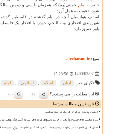
حضرت
امام
خمینی(ره) که همزمان با سی و دومین سالگرد
شود، دعوت به عمل آورد.
اسقف هوانسیان آنچه در ایام گذشته در فلسطین گذشت ر
شهروندی افتخاری بیت اللحم، خودرا با افتخار یک فلسط
باور عمیق دارد.
منبع:
atreharam.ir
1400/03/07
15:23:56
تگهای خبر:
ادیان
,
اسلام
,
اسلامی
,
امام
این مطلب را می پسندید؟
(0)
(1)
تازه ترین مطالب مرتبط
اربعین پدیده ای فراتر از یک مراسم مذهبی
شرط عجیب امام حسین(ع) بعد از خرید زمینهای کربلا ماجرایی که آیت الله بهجت نقل 
معنای قتیل العبرات در زیارت اربعین چیست؟ چرا اشک بر امام حسین(ع) این همه ا