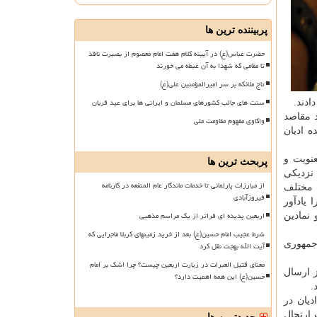
پربیننده ترین ها
حضرت عباس(ع) در آیینه کلام هفت امام معصوم از بصیرت نافذ
تا مقامی که شهدا به آن غبطه می خورند
تاج ملائکه بر سر امیرالمؤمنین علی(ع)
سنت های جالب کشورهای مسلمان و ایرانی ها برای عید قربان
ادند.
د مقاصد
واکاوی مفهوم مقاومت ملی
ه ادیان
عنویت و
پربحث ترین ها
 نزدیکی
از مبارزات پارلمانی تا خدمات ماندگار عام المنفعه در کارنامه
ب مختلف
فیروزآبادی
 یادآور
اربعین پدیده ای فراتر از یک مراسم مذهبی
 نمادین
شرط عجیب امام حسین(ع) بعد از خرید زمینهای کربلا ماجرایی که
 جمهوری
آیت الله بهجت نقل کرد
معنای قتیل العبرات در زیارت اربعین چیست؟ چرا اشک بر امام
ز ارسال
حسین(ع) این همه اهمیت دارد؟
.
دیان در
ارتحال