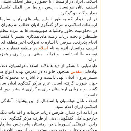
اسلامی ایران در ارمنستان با حضور در مقر اسقف نشینی ا
اسقف ناتان هوانسیان، رئیس روابط بین الملل کلیسای
دیدار و گفت و گو کرد.
در این دیدار که بمنظور تسلیم پیام های رئیس سازم
ارتباطات اسلامی و مرکز گفتگوی ادیان خطاب به رهبران 
در محکومیت تجاوز وحشیانه صهیونیست ها به مردم مظلوم
فلسطین و بحث درباب زمینه های همکاری بیشتر با کلیسای
انجام پذیرفت، طرفین با اشاره به تحولات اخیر منطقه ای و
اسقف هوانسیان آنچه به نام
اسلام
در منطقه قفقاز و خاور
توسعه طلبانه دانست و قرائت مبتنی بر رواداری و همزیس
خواند.
طباطبایی با تشکر از دید همدلانه اسقف هوانسیان، دغد
نهادهایی
مقدس
همچون خانواده در معرض تهدید امواج سهم
بیشتر پیروان ادیان الهی دانست و با اشاره به مجموعه گف
جهان صورت گرفته است، عزم مرکز گفتگوی ادیان سازمان 
گشت و میزبانی ارمنستان برای برگزاری نخستین دورِ ای
دانست.
اسقف ناتان هوانسیان با استقبال از این پیشنهاد، آمادگ
اسلامی ایران اعلام نمود.
در ادامه این دیدار، طرفین درباب جزییات و اقدامات دیگر 
چارچوب کلی گفتگوهای دینی از طرف مرکز گفتگوی ادیان،
رایزن فرهنگی کشورمان در ارمنستان پیام رئیس سازمان 
محکومیت جنایات رژیم صهیونیستی را به اسقف ناتان هوا