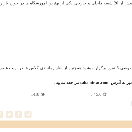
حاضر در کشور را تربیت کند ، این موسسه با دارا بودن بیش از 20 شعبه داخلی و خارجی یکی از بهترین اموزشگاه ها در حوز
( در مرکز سهامیر اموزشها بصورت عمومی 20 نفره و خصوصی 3 نفره برگزار میشود همچنین از نظر زمانبندی کلاس ها در نوب
میر به آدرس
sahamir-ac.com
مراجعه نمایید .
1418
/ 5
5.0