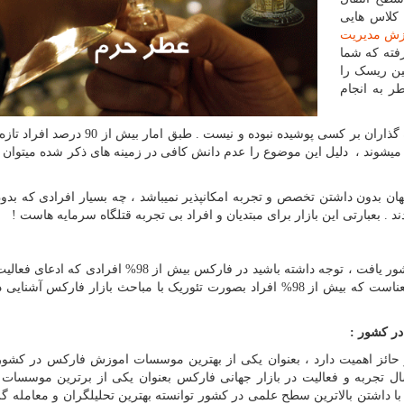
 کلاس هایی
زش مدیریت
ته که شما
ین ریسک را
ر به انجام
اهمیت بازار فارکس و همچنین تاثیر اون بر سرمایه سپرده گذاران بر کسی پوشیده نبوده و نیست .
ج میشوند ، دلیل این موضوع را عدم دانش کافی در زمینه های ذکر شده میتوا
هان بدون داشتن تخصص و تجربه امکانپذیر نمیباشد ، چه بسیار افرادی که بدو
د . بعبارتی این بازار برای مبتدیان و افراد بی تجربه قتلگاه سرمایه هاست !
به ندرت میتوان یک معامله گر حرفه ای و واقعی را در کشور یافت ، توجه داشته باشید در فارکس بیش از 98%
بازار را دارند ... تحلیلگر هستند نه معامله گر! این بدان معناست که بیش از 98% افراد بصورت تئوریک با مباحث بازار فارکس 
ر کشور :
 حائز اهمیت دارد ، بعنوان یکی از بهترین موسسات اموزش فارکس در کشور 
داشتن بالغ بر 30 سال تجربه و فعالیت در بازار جهانی فارکس بعنوان یکی از برترین موسس
داشتن بالاترین سطح علمی در کشور توانسته بهترین تحلیلگران و معامله گ