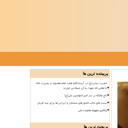
پربیننده ترین ها
حضرت عباس(ع) در آیینه کلام هفت امام معصوم از بصیرت نافذ
تا مقامی که شهدا به آن غبطه می خورند
تاج ملائکه بر سر امیرالمؤمنین علی(ع)
سنت های جالب کشورهای مسلمان و ایرانی ها برای عید قربان
واکاوی مفهوم مقاومت ملی
پربحث ترین ها