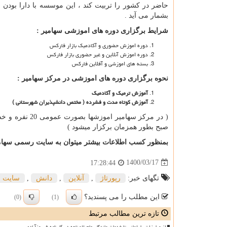
بشمار می آید .
شرایط برگزاری دوره های اموزشی سهامیر :
دوره اموزش حضوری و آکادمیک بازار فارکس
دوره اموزش آنلاین و غیر حضوری بازار فارکس
بسته های اموزشی و آفلاین فارکس
نحوه برگزاری دوره های اموزشی در مرکز سهامیر :
آموزش ترمیک و آکادمیک
آموزش کوتاه مدت و فشرده ( مختص دانشپذیران شهرستانی )
صبح بطور همزمان برکزار میشود )
بمنظور کسب اطلاعات بیشتر میتوان به سایت رسمی سها
1400/03/17
17:28:44
تگهای خبر:
رپورتاژ
,
آنلاین
,
دانش
,
سایت
این مطلب را می پسندید؟
(0)
(1)
تازه ترین مطالب مرتبط
از مبارزات پارلمانی تا خدمات ماندگار عام المنفعه در کارنامه فیروزآبادی