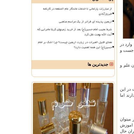
از مبارزات پارلمانی تا خدمات ماندگار عام المنفعه در کارنامه
فیروزآبادی
اربعین پدیده ای فراتر از یک مراسم مذهبی
شرط عجیب امام حسین(ع) بعد از خرید زمینهای کربلا ماجرایی که
آیت الله بهجت نقل کرد
معنای قتیل العبرات در زیارت اربعین چیست؟ چرا اشک بر امام
 طبق امار بیش از 90 درصد افراد تازه وارد در
حسین(ع) این همه اهمیت دارد؟
ن جست و
جدیدترین ها
ن علم و
 افرادی که ادعای فعالیت در این
آشنایی دارند اما
میتوان
ات اموزش
ران حال