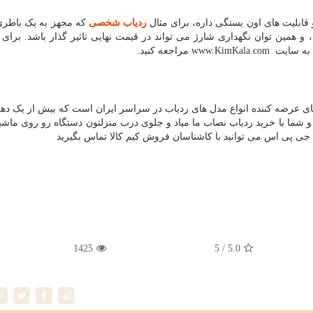
 قابلیت های اون بستگی داره، برای مثال
ردیاب شخصی
که مجهز به یک باطری
 تا 6 ماه شارژ وجود دارد ، و همین توان نگهداری شارژ می تواند در قیمت نهایی تاثیر گذار باشد. بر
د به سایت
www.KimKala.com
مراجعه کنید.
های عرضه کننده انواع مدل های ردیاب در سراسر ایران است که بیش از یک دهه
م و شما با خرید ردیاب نصاب ما میاد و جلوی درب منزلتون دستگاه رو روی ما
 جی پی اس می توانید با کاشناسان فروش کیم کالا تماس بگیرید
1425
/ 5
5.0