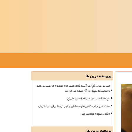
پربیننده ترین ها
حضرت عباس(ع) در آیینه کلام هفت امام معصوم از بصیرت نافذ
تا مقامی که شهدا به آن غبطه می خورند
تاج ملائکه بر سر امیرالمؤمنین علی(ع)
سنت های جالب کشورهای مسلمان و ایرانی ها برای عید قربان
واکاوی مفهوم مقاومت ملی
پربحث ترین ها