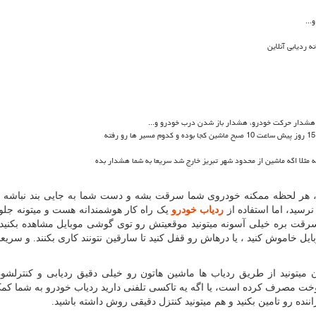
..
 ردیابی آنلاین
شدار حرکت خودرو، هشدار باز شدن درب خودرو و...
 مثلا اگه ماشین از محدود شهر تبریز خارج شد سریعا به شما هشدار بده
، هر لحظه ممکنه خودروی شما سرقت بشه و دست شما به جایی بند نباشه و 
سید، اما استفاده از
ردیاب خودرو
یک راه کار هوشمندانه هست و میتونه جلو
ه سرقت بره خیلی آسونه میتونید موقعیتش رو توی گوشی موبایل مشاهده بکنید 
یل خاموش کنید ، یا درهاش رو قفل کنید تا سارقین نتونند کاری بکنند. و سریعا
یتونید از طریق ردیاب ها ماشین هاتون رو خیلی دقیق ردیابی و کنترلشون 
خت مصرف کرده است، یا اگه یه تاکسی تلفنی دارید ردیاب خودرو به شما کم
اننده رو تامین بکنید و هم میتونید کنتزل دقیقی روش داشته باشید.