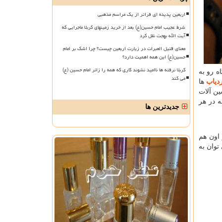
اربعین پدیده ای فراتر از یک مراسم مذهبی
شرط عجیب امام حسین(ع) بعد از خرید زمینهای کربلا ماجرایی که
آیت الله بهجت نقل کرد
معنای قتیل العبرات در زیارت اربعین چیست؟ چرا اشک بر امام
حسین(ع) این همه اهمیت دارد؟
کربلا نرفته ها ناامید نشوند کاری که همه را زائر امام حسین (ع)
ه رو به
می کند
دیاب
ها
ین آلات
ه در هر
جدیدترین ها
 اون هم
توان به