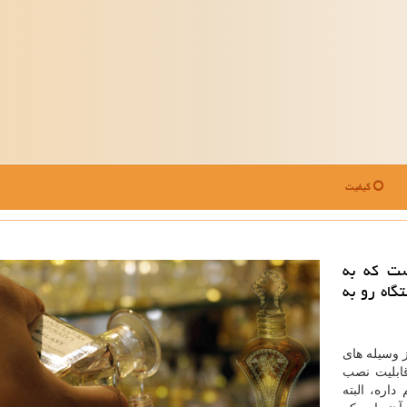
کیفیت
ست که به
دستگاه رو به
 وسیله های
قابلیت نصب
اره، البته