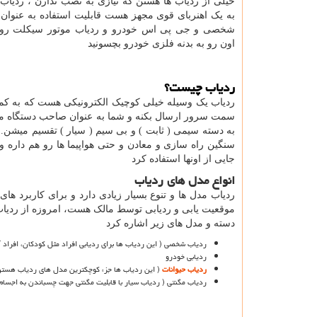
خیلی از ردیاب ها هستن که نیازی به نصب ندارن ، ردیاب 
به یک اهنربای قوی مجهز هست قابلیت استفاده به عنوا
شخصی و جی پی اس خودرو و ردیاب موتور سیکلت رو دا
اون رو به بدنه فلزی خودرو بچسونید
ردیاب چیست؟
ردیاب یک وسیله خیلی کوچیک الکترونیکی هست که به ک
سمت سرور ارسال بکنه و شما به عنوان صاحب دستگاه می تون
به دسته سیمی ( ثابت ) و بی سیم ( سیار ) تقسیم میشن.
سنگین راه سازی و معادن و حتی هواپیما ها رو هم داره 
جایی از اونها استفاده کرد
انواع مدل های ردیاب
ردیاب مدل ها و تنوع بسیار زیادی دارد و برای کاربرد ها
موقعیت یابی و ردیابی توسط مالک هست، امروزه از ردیاب 
دسته و مدل های زیر اشاره کرد
ردیاب شخصی ( این ردیاب ها برای ردیابی افراد مثل کودکان، افراد آل
ردیابی خودرو
ردیاب حیوانات
( این ردیاب ها جزء کوچکترین مدل های ردیاب هست
ردیاب مگنتی ( ردیاب سیار با قابلیت مگنتی جهت چسباندن به اجسام 