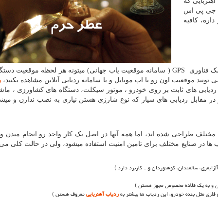
آهنربایی که
ن جی پی اس
ره، کافیه
مک فناوری
GPS
( سامانه موقعیت یاب جهانی) میتونه هر لحظه موقعیت دستگا
ید موقعیت اون رو با اپ موبایل و یا سامانه ردیابی آنلاین مشاهده بکنید،
ر
 ردیابی های ثابت بر روی خودرو ، موتور سیکلت، دستگاه های کشاورزی ، ماش
و در مقابل ردیابی های سیار که نوع شارژی هستن نیازی به نصب ندارن و میش
ی مختلف طراحی شده اند، اما همه آنها در اصل یک کار واحد رو انجام میدن و
ها در صنایع مختلف برای تامین امنیت استفاده میشود، ولی در حالت کلی می 
زایمری، سالمندان، کوهنوردان و... کاربرد دارد )
ن و به یک قلاده مخصوص مجهز هستن )
فلزی مثل بدنه خودرو، این ردیاب ها بیشتر به
ردیاب آهنربایی
معروف هستن )