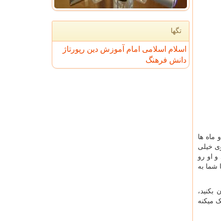
تگها
اسلام
اسلامی
امام
آموزش
دین
رپورتاژ
دانش
فرهنگ
ماه ها
ی خیلی
و او رو
 شما به
بکنید،
ک میکنه