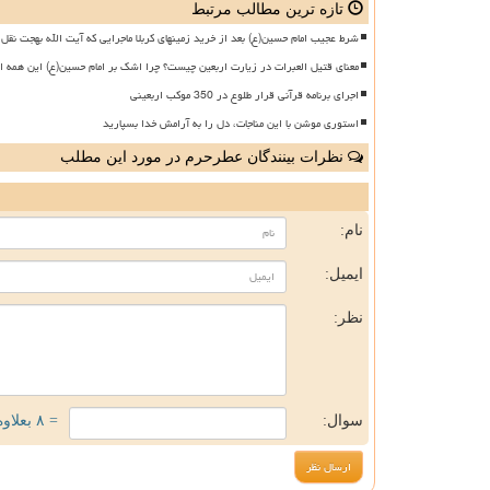
تازه ترین مطالب مرتبط
شرط عجیب امام حسین(ع) بعد از خرید زمینهای کربلا ماجرایی که آیت الله بهجت نقل 
معنای قتیل العبرات در زیارت اربعین چیست؟ چرا اشک بر امام حسین(ع) این همه ا
اجرای برنامه قرآنی قرار طلوع در 350 موکب اربعینی
استوری موشن با این مناجات، دل را به آرامش خدا بسپارید
نظرات بینندگان عطرحرم در مورد این مطلب
ن
نام:
ایمیل:
نظر:
سوال:
= ۸ بعلاوه ۵