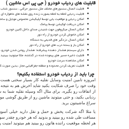
قابلیت های ردیاب خودرو ( جی پی اس ماشین )
قابلیت اتصال سنسورهای مختلف مثل سنسور حرکتی ، سنسور شتاب و.
قابلیت ردیابی لحظه به لحظه بصورت زنده روی نقشه های ماهواره ای
امکان ردیابی و موقعیت یابی توسط اپلیکیشن مخصوص موبایل و سامانه
امکان دریافت لوکیشن توسط پیامک
امکان اتصال میکروفون جهت شنیدن صدای داخل کابین خودرو
امکان خاموش کردن خودرو از راه دور
امکان اتصال دزدگیر های قدیمی به دستگاه
امکان باز و بسته درب های خودرو از راه دور
دارای سیستم هشدار دهنده پیشرفته: هشدار روشن شدن خودرو، ه
قابلیت ذخیره مسیر های پیموده شده در گذشته، مثلا میتونید ببینید 15 روز پیش ساعت 10 صبح ماشین کجا بوده و کدوم مسیر ها رو رفته
امکان مشاهده سرعت خودرو
قابلیت تعریف کردن محدوده و منطقه جغرافیایی مجاز، بدین صورت که
چرا باید از ردیاب خودرو استفاده بکنیم؟
امروزه تامین امنیت وسایل نقلیه کار بسیار سختی هست
وقت خود را صرف شکایت بکنید شاید آخرش هم به نتیجه نر
از اتفاقات رو بگیره، برای مثال اگه وسیله نقلیه شما ب
ردیابی بکنید، و حتی میتونید ماشین رو از طریق گوشی موبا
سراغ ماشینتون برید.
یا مثلا اگه شرکت پخش و حمل و نقل دارید خیلی آسون م
مسافت طی شده رو ببینید و بدونید که هر خودرو چقدر سو
هر لحظه موقعیت راننده هاتون رو ببینید هم میتونید امنیت ر