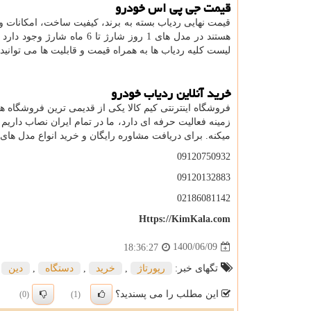
قیمت جی پی اس خودرو
قیمت نهایی ردیاب بسته به برند، کیفیت ساخت، امکانات و
هستند در مدل های 1 روز شارژ
لیست کلیه ردیاب ها به همراه قیمت و قابلیت ها می توانی
خرید آنلاین ردیاب خودرو
فروشگاه اینترنتی کیم کالا یکی از قدیمی ترین فروشگاه 
زمینه فعالیت حرفه ای دارد، ما در تمام ایران نصاب داری
میکنه. برای دریافت مشاوره رایگان و خرید انواع مدل های
09120750932
09120132883
02186081142
Https://KimKala.com
1400/06/09
18:36:27
تگهای خبر:
رپورتاژ
,
خرید
,
دستگاه
,
دین
این مطلب را می پسندید؟
(0)
(1)