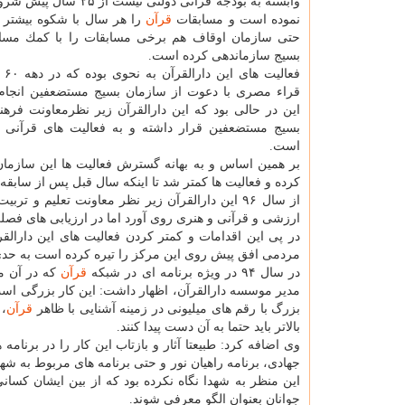
وابسته به بودجه قرآنی دولتی نیست ا
نموده است و مسابقات
قرآن
را هر سال با شكوه بیشتر ا
حتی سازمان اوقاف هم برخی مسابقات را با كمك مساب
بسیج سازماندهی كرده است.
قراء مصری با دعوت از سازمان بسیج مستضعفین انجا
این در حالی بود كه این دارالقرآن زیر نظرمعاونت فره
بسیج مستضعفین قرار داشته و به فعالیت های قرآنی 
است.
بر همین اساس و به بهانه گسترش فعالیت ها این سازمان 
كرده و فعالیت ها كمتر شد تا اینكه سال قبل پس از سابقه ۲۴ سال برپایی مسابقات مردمی
از سال ۹۶ این دارالقرآن زیر نظر معاونت تعلیم 
ارزشی و قرآنی و هنری روی آورد اما در ارزیابی های فصلی
در پی این اقدامات و كمتر كردن فعالیت های این دارالق
مردمی افق پیش روی این مركز را تیره كرده است به حدی 
در سال ۹۴ در ویژه برنامه ای در شبكه
قرآن
كه در آن مو
مدیر موسسه دارالقرآن، اظهار داشت: این كار بزرگی است 
بزرگ با رقم های میلیونی در زمینه آشنایی با ظاهر
قرآن
، 
بالاتر باید حتما به آن دست پیدا كنند.
وی اضافه كرد: طبیعتا آثار و بازتاب این كار را در برنا
جهادی، برنامه راهیان نور و حتی برنامه های مربوط به شه
این منظر به شهدا نگاه نكرده بود كه از بین ایشان كسا
جوانان بعنوان الگو معرفی شوند.