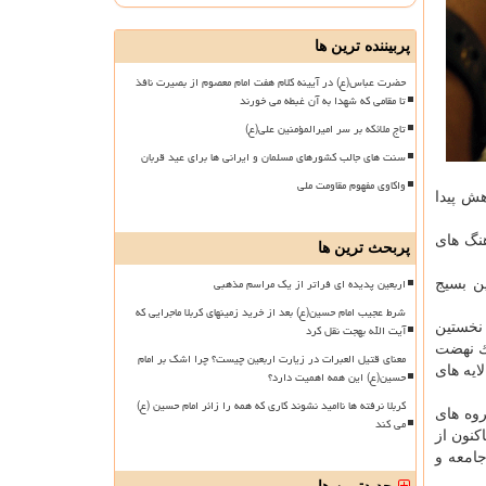
پربیننده ترین ها
حضرت عباس(ع) در آیینه کلام هفت امام معصوم از بصیرت نافذ
تا مقامی که شهدا به آن غبطه می خورند
تاج ملائکه بر سر امیرالمؤمنین علی(ع)
سنت های جالب کشورهای مسلمان و ایرانی ها برای عید قربان
واکاوی مفهوم مقاومت ملی
هش پیدا
هنگ های
پربحث ترین ها
اربعین پدیده ای فراتر از یک مراسم مذهبی
ین بسیج
شرط عجیب امام حسین(ع) بعد از خرید زمینهای کربلا ماجرایی که
 نخستین
آیت الله بهجت نقل کرد
یك نهضت
معنای قتیل العبرات در زیارت اربعین چیست؟ چرا اشک بر امام
ایه های
حسین(ع) این همه اهمیت دارد؟
کربلا نرفته ها ناامید نشوند کاری که همه را زائر امام حسین (ع)
روه های
می کند
كنون از
جامعه و