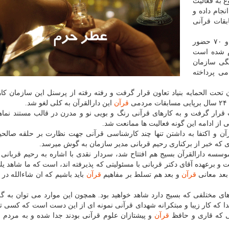
ز ۲۵ سال پیش شروع به فعالیت
نجام داده و
قات قرآنی
فعالیت های این دارالقرآن به نحوی بوده كه در دهه ۶۰ و ۷۰ حضور
م شده است
نگی سازمان
می پرداخته
تحت الحمایه بنیاد تعاون قرار گرفت و رفته رفته از پرسنل این سازمان كا
قرآن
این دارالقرآن به كلی لغو شد.
و تربیت قرار گرفت و به كارهای قرآنی رنگ و بویی نو و مدرن در قالب مستند نما
 از ادامه این گونه فعالیت ها ممانعت شد.
رآن و اكتفا به داشتن تنها چند كارشناسی قرآنی جهت نظارت بر حلقه صالح
كه خبر از بركناری رحیم قربانی مدیر سازمان به گوش میرسد.
سسه دارالقرآن بسیج هم افتتاح شد، سردار نقدی با اشاره به رحیم قربانی
و برعهده آقای دكتر قربانی با مسئولیتی كه پذیرفته اند، است كه ما شاهد 
بعد معانی
قرآن
و بعد هم تسلط بر مفاهیم
قرآن
باید باشیم كه ان شاءالله در ل
مه های مختلفی كه بسیج دارد شاهد خواهید بود. همچون این موارد می توان به گ
دا كه كار زیبا و مبتكرانه شهدای قرآنی نمونه ای از این دست است كه كسی تا
نی كه قاری و حافظ
قرآن
و پیشتازان علوم قرآنی بودند جدا شده و به مردم 