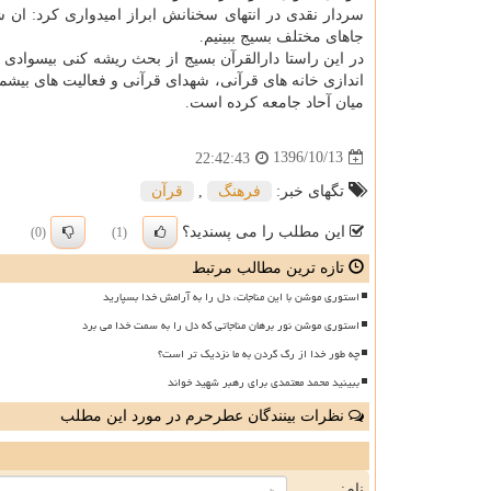
سردار نقدی در انتهای سخنانش ابراز امیدواری كرد: ان 
جاهای مختلف بسیج ببینیم.
در این راستا دارالقرآن بسیج از بحث ریشه كنی بیسوادی قرآنی تا سه
اندازی خانه های قرآنی، شهدای قرآنی و فعالیت های بیش
میان آحاد جامعه كرده است.
1396/10/13
22:42:43
تگهای خبر:
فرهنگ
,
قرآن
این مطلب را می پسندید؟
(0)
(1)
تازه ترین مطالب مرتبط
استوری موشن با این مناجات، دل را به آرامش خدا بسپارید
استوری موشن نور برهان مناجاتی که دل را به سمت خدا می برد
چه طور خدا از رگ گردن به ما نزدیک تر است؟
ببینید محمد معتمدی برای رهبر شهید خواند
نظرات بینندگان عطرحرم در مورد این مطلب
ن
نام: