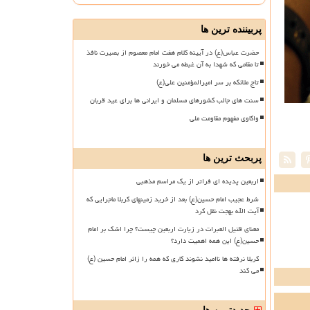
پربیننده ترین ها
حضرت عباس(ع) در آیینه کلام هفت امام معصوم از بصیرت نافذ
تا مقامی که شهدا به آن غبطه می خورند
تاج ملائکه بر سر امیرالمؤمنین علی(ع)
سنت های جالب کشورهای مسلمان و ایرانی ها برای عید قربان
واکاوی مفهوم مقاومت ملی
پربحث ترین ها
اربعین پدیده ای فراتر از یک مراسم مذهبی
شرط عجیب امام حسین(ع) بعد از خرید زمینهای کربلا ماجرایی که
آیت الله بهجت نقل کرد
معنای قتیل العبرات در زیارت اربعین چیست؟ چرا اشک بر امام
حسین(ع) این همه اهمیت دارد؟
کربلا نرفته ها ناامید نشوند کاری که همه را زائر امام حسین (ع)
می کند