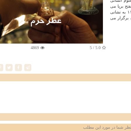
وم انسانی
تح برپا می
گردد. این نشست چهارشنبه ۲۷ دی ماه از ساعت ۹ تا ۱۱ به نشانی
قم، بلوار شهید منتظری، كوچه ۱۶، كوچه ناصر، پلاك ۸۲ برگزار می
4869
/ 5
5.0
ظر شما در مورد این مطلب