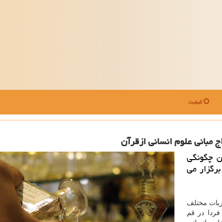
کیفیت
مبانی علوم انسانی ازقرآن
ن چگونگی
برگزار می
یات مختلف
ردا در قم