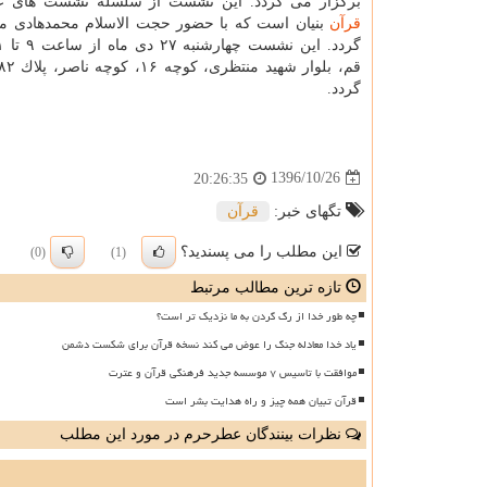
برگزار می گردد. این نشست از سلسله نشست های عل
قرآن
بنیان است كه با حضور حجت الاسلام محمدهادی مف
گردد.
1396/10/26
20:26:35
تگهای خبر:
قرآن
این مطلب را می پسندید؟
(0)
(1)
تازه ترین مطالب مرتبط
چه طور خدا از رگ گردن به ما نزدیک تر است؟
یاد خدا معادله جنگ را عوض می کند نسخه قرآن برای شکست دشمن
موافقت با تاسیس ۷ موسسه جدید فرهنگی قرآن و عترت
قرآن تبیان همه چیز و راه هدایت بشر است
نظرات بینندگان عطرحرم در مورد این مطلب
ن