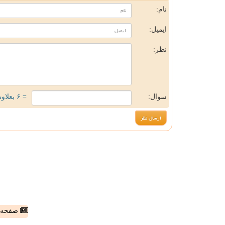
نام:
ایمیل:
نظر:
سوال:
= ۶ بعلاوه ۲
صفحه ا