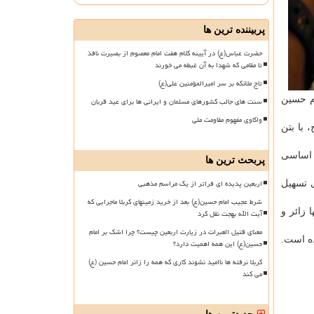
پربیننده ترین ها
حضرت عباس(ع) در آیینه کلام هفت امام معصوم از بصیرت نافذ
تا مقامی که شهدا به آن غبطه می خورند
تاج ملائکه بر سر امیرالمؤمنین علی(ع)
ام حسین
سنت های جالب کشورهای مسلمان و ایرانی ها برای عید قربان
واکاوی مفهوم مقاومت ملی
با بتن
مات اساسی
پربحث ترین ها
اربعین پدیده ای فراتر از یک مراسم مذهبی
ی تسهیل
شرط عجیب امام حسین(ع) بعد از خرید زمینهای کربلا ماجرایی که
زائر و
آیت الله بهجت نقل کرد
معنای قتیل العبرات در زیارت اربعین چیست؟ چرا اشک بر امام
ه است.
حسین(ع) این همه اهمیت دارد؟
کربلا نرفته ها ناامید نشوند کاری که همه را زائر امام حسین (ع)
می کند