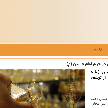
کیفیت
 در حرم امام حسین (ع)
ن (علیه
 از توسعه
سین (علیه
 زمین مجاور