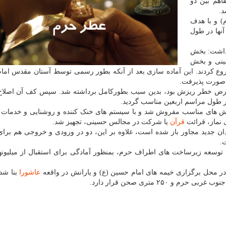
اهم بین دو
د.
) و با هدف
آنها در طول
 داشت: بخش
ینی و بخش
شروع کردند. این آماده سازی بعد از آنکه بطور رسمی توسط آستان مقدس ام
ن صورت پذیرفت.
عرض خطر ریزش بود، بدین سبب بطورکامل برداشته شد. سپس کف آن اصلاح، 
ر طول مراسم اربعین مناسب گردید.
حل به مساحت ۶۸۰ متر مربع با فرش های مناسب مفروش شد و با سیستم های خنک کننده و روشنایی و خد
 نماز، قرائت
قرآن
یا شرکت در مجالس حسینی، تجهیز شد.
یدان جدید مجاور باز شده است، علاوه بر این، دو در ورودی و خروجی هم برا
.
وسعه زیرساخت های اطراف حرم، بمنظور آمادگی برای استقبال از میلیونها 
 در محل برگزاری خیمه های امام حسین (ع) و یارانش در واقعه
عاشورا
بنا شد
۲۵۰ متری صحن قرار دارد.