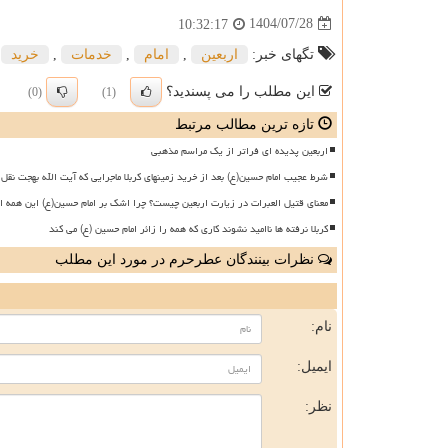
1404/07/28
10:32:17
تگهای خبر:
اربعین
,
امام
,
خدمات
,
خرید
این مطلب را می پسندید؟
(0)
(1)
تازه ترین مطالب مرتبط
اربعین پدیده ای فراتر از یک مراسم مذهبی
شرط عجیب امام حسین(ع) بعد از خرید زمینهای کربلا ماجرایی که آیت الله بهجت نقل 
معنای قتیل العبرات در زیارت اربعین چیست؟ چرا اشک بر امام حسین(ع) این همه ا
کربلا نرفته ها ناامید نشوند کاری که همه را زائر امام حسین (ع) می کند
نظرات بینندگان عطرحرم در مورد این مطلب
ن
نام:
ایمیل:
نظر: