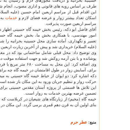
حسینیه بحرانیه و دریافت مجوزهای لازم و رسیدن به تف
طرف بر اساس رویه های قانونی و اداری مصوب، انجام ش
این اقدام قبل از مراسم اربعین امام حسین (علیه السلام
اسکان تعداد بیشتر زوار و عرضه فضای لازم و
خدمات
به 
مراسم اربعین صورت پذیرفت.
آقای فاضل ابو دکه، رئیس بخش خیمه گاه حسینی اظهار
امور مهندسی، با همکاری بخش ما، بخش خیمه گاه حس
تعمیر و نگهداری، آماده سازی محل حسینیه بحرانیه را 
(علیه السلام) خریداری شد و پیش از آخرین زیارت اربعی
وی توضیح داد: محل قبلی شامل ساختمانی بود که در م
پوشانده و با بتن آرمه روکش شد و جهت استفاده موقت د
وی اضافه کرد: این م
برای، آسایش زوار در طول اقامتشان در خیمه گاه چه برای
دکه اشاره کرد: دو ایوان از حیاط خیمه گاه حسینی به م
حرکت زوار و تنظیم جریان ورود به این مکان باز شده است
این تلاش ها قسمتی از پروژه آستان مقدس حسینی برای ت
تضمین عرضه بهترین خدمات به زوار است.
خیمه گاه (مخیم) از زیارتگاه های شیعیان در کربلاست که
بنای اولین آن به قرن دهم قمری برمی گردد. این مکان در جنوب غربی حرم و 
منبع:
عطر حرم