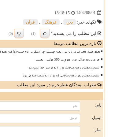
1404/08/01
18:18:15
تگهای خبر:
دین
,
فرهنگ
,
قرآن
این مطلب را می پسندید؟
(0)
(1)
تازه ترین مطالب مرتبط
معنای قتیل العبرات در زیارت اربعین چیست؟ چرا اشک بر امام حسین(ع) این همه ا
اجرای برنامه قرآنی قرار طلوع در 350 موکب اربعینی
استوری موشن با این مناجات، دل را به آرامش خدا بسپارید
استوری موشن نور برهان مناجاتی که دل را به سمت خدا می برد
نظرات بینندگان عطرحرم در مورد این مطلب
ن
نام:
ایمیل:
نظر: