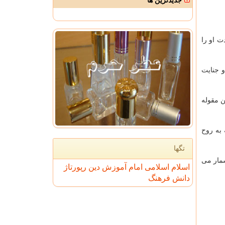
جدیدترین ها
 او را
 جنایت
ن مقوله
 به روح
تگها
شمار می
اسلام
اسلامی
امام
آموزش
دین
رپورتاژ
دانش
فرهنگ