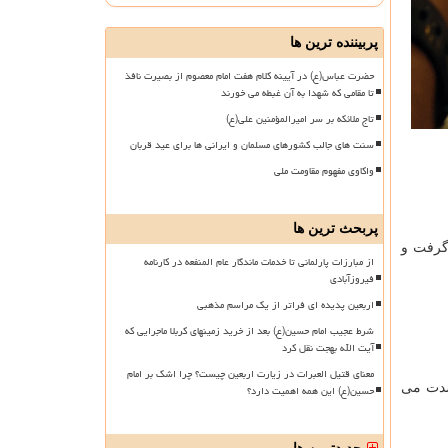
پربیننده ترین ها
حضرت عباس(ع) در آیینه کلام هفت امام معصوم از بصیرت نافذ
تا مقامی که شهدا به آن غبطه می خورند
تاج ملائکه بر سر امیرالمؤمنین علی(ع)
سنت های جالب کشورهای مسلمان و ایرانی ها برای عید قربان
واکاوی مفهوم مقاومت ملی
پربحث ترین ها
 گرفت و
از مبارزات پارلمانی تا خدمات ماندگار عام المنفعه در کارنامه
فیروزآبادی
اربعین پدیده ای فراتر از یک مراسم مذهبی
شرط عجیب امام حسین(ع) بعد از خرید زمینهای کربلا ماجرایی که
آیت الله بهجت نقل کرد
معنای قتیل العبرات در زیارت اربعین چیست؟ چرا اشک بر امام
شدت می
حسین(ع) این همه اهمیت دارد؟