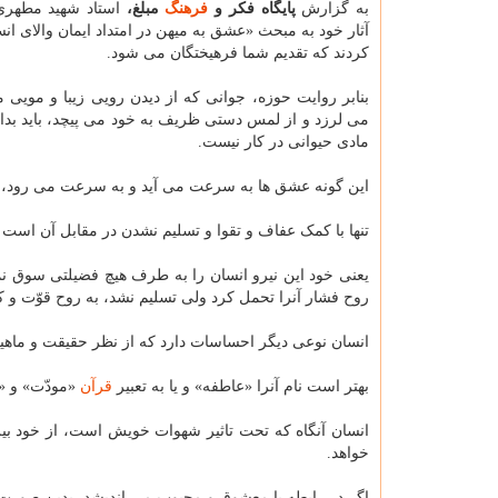
به گزارش
پایگاه فکر و
فرهنگ
مبلغ،
استاد شهید مطهری
آثار خود به مبحث «عشق به میهن در امتداد ایمان والای ان
کردند که تقدیم شما فرهیختگان می شود.
بنابر روایت حوزه، جوانی که از دیدن رویی زیبا و مویی م
می لرزد و از لمس دستی ظریف به خود می پیچد، باید بدان
مادی حیوانی در کار نیست.
این گونه عشق ها به سرعت می آید و به سرعت می رود،
تنها با کمک عفاف و تقوا و تسلیم نشدن در مقابل آن است
یعنی خود این نیرو انسان را به طرف هیچ فضیلتی سوق نم
روح فشار آنرا تحمل کرد ولی تسلیم نشد، به روح قوّت و 
انسان نوعی دیگر احساسات دارد که از نظر حقیقت و ماه
بهتر است نام آنرا «عاطفه» و یا به تعبیر
قرآن
«مودّت» و «
انسان آنگاه که تحت تاثیر شهوات خویش است، از خود 
خواهد.
اگر در رابطه با معشوق و محبوب می اندیشد، بدین صورت اس