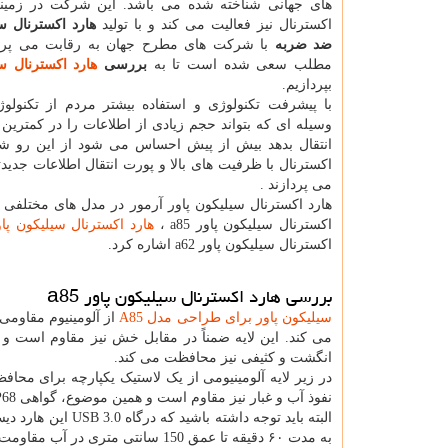
های جهانی شناخته شده می باشد. این شرکت در زمینه 
اکسترنال نیز فعالیت می کند و با تولید
هارد اکسترنال س
ضد ضربه
با شرکت های مطرح جهان به رقابت می پرداز
مطلب سعی شده است تا به
بررسی
هارد اکسترنال س
بپردازیم.
با پیشرفت تکنولوژی و استفاده بیشتر مردم از تکنولوژی
وسیله ای که بتواند حجم زیادی از اطلاعات را در کمترین
انتقال بدهد بیش از پیش احساس می شود از این رو شرک
اکسترنال با ظرفیت های بالا و پورت انتقال اطلاعات جدیدتر
می پردازند .
هارد اکسترنال سیلیکون پاور آرمور در مدل های مختلفی ت
اکسترنال سیلیکون پاور
a85
،
هارد اکسترنال سیلیکون پا
اکسترنال سیلیکون پاور
a62
اشاره کرد.
بررسی هارد اکسترنال سیلیکون پاور
a85
سیلیکون پاور برای طراحی مدل
A85
می کند. این لایه ضمناً در مقابل خش نیز مقاوم است و
انگشت و کثیفی نیز محافظت می کند.
در زیر لایه آلومینیومی از یک لاستیک یکپارچه برای مح
نفوذ آب و غبار نیز مقاوم است و همین موضوع، گواهی
P68
البته باید توجه داشته باشید که درگاه
USB 3.0
این هارد دیس
به مدت ۶۰ دقیقه تا عمق 150 سانتی متری در آب مقاومت می کند.