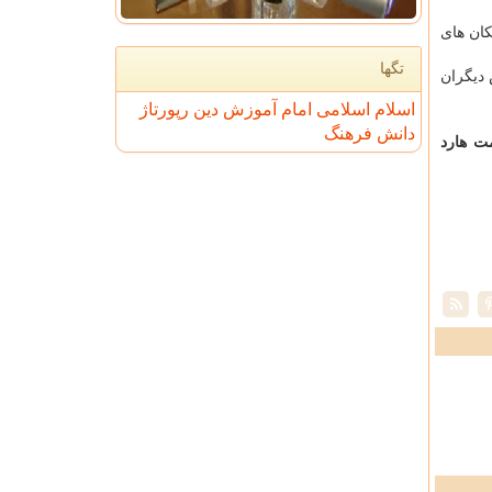
کان های
تگها
 دیگران
اسلام
اسلامی
امام
آموزش
دین
رپورتاژ
دانش
فرهنگ
ت هارد