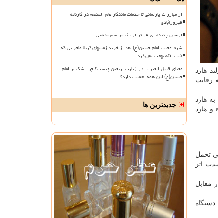
از مبارزات پارلمانی تا خدمات ماندگار عام المنفعه در کارنامه
فیروزآبادی
اربعین پدیده ای فراتر از یک مراسم مذهبی
شرط عجیب امام حسین(ع) بعد از خرید زمینهای کربلا ماجرایی که
آیت الله بهجت نقل کرد
معنای قتیل العبرات در زیارت اربعین چیست؟ چرا اشک بر امام
د هارد
حسین(ع) این همه اهمیت دارد؟
ه رقابت
به هارد
جدیدترین ها
و هارد
ی داخلی تحمل
جذب اثر
ر مقابل
 دستگاه