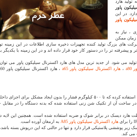
تولید هارد
یلیکون پاور
د. در این
یلیکون پاور
 ، نیاز به
 زمان ممکن
ت های بزرگ تولید کننده تجهیزات ذخیره سازی اطلاعات در این زمینه تولی
 و پیشرفته تر را در دستور کار خود قرار داده اند و در این زمینه با یکدیگر ب
ولید می شود. از جدید ترین مدل های هارد اکسترنال سیلیکون پاور می توان 
ور
a80
،
هارد اکسترنال سیلیکون پاور
a65
، هارد اکسترنال سیلیکون پاور
a60
از آلومینیوم مقاومی استفاده کرده که تا ۵۰۰ کیلوگرم فشار را بدون ایجاد مشکل برای اجزا
 در ساخت آن از تکنیک شن زنی استفاده شده که بدنه دستگاه را در مقابل 
افظت هارد دیسک در برابر شوک و ضربه استفاده شده است. همچنین این لایه د
I
را برای
هارد اکسترنال سیلیکون پاور
A85
به ارمغان آورده است.
ک زیر پوششی پلاستیکی قرار دارد و تنها در حالتی که این درپوش بسته باشد،