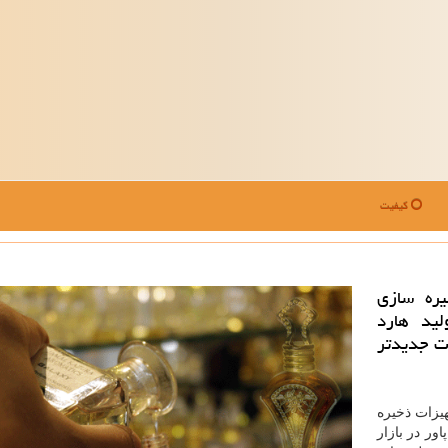
کیفیت
یره سازی
لید هارد
ات جدیدتر
هیزات ذخیره
ر در بازار