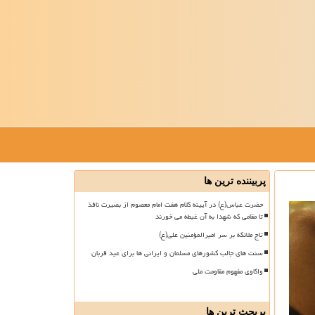
پربیننده ترین ها
حضرت عباس(ع) در آیینه کلام هفت امام معصوم از بصیرت نافذ
تا مقامی که شهدا به آن غبطه می خورند
تاج ملائکه بر سر امیرالمؤمنین علی(ع)
سنت های جالب کشورهای مسلمان و ایرانی ها برای عید قربان
واکاوی مفهوم مقاومت ملی
پربحث ترین ها