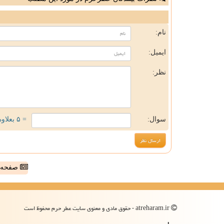
ن
نام:
ایمیل:
نظر:
سوال:
= ۵ بعلاوه ۲
صفحه ا
atreharam.ir - حقوق مادی و معنوی سایت عطر حرم محفوظ است