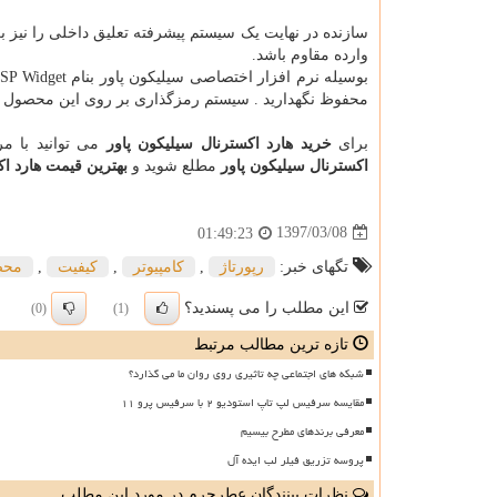
سازنده در نهایت یک سیستم پیشرفته تعلیق داخلی را نیز ب
وارده مقاوم باشد.
بوسیله نرم افزار اختصاصی سیلیکون پاور بنام
SP Widget
م
محفوظ نگهدارید . سیستم رمزگذاری بر روی این محصول ا
برای
خرید هارد اکسترنال سیلیکون پاور
می توانید با م
اکسترنال سیلیکون پاور
مطلع شوید و
بهترین قیمت هارد اک
1397/03/08
01:49:23
تگهای خبر:
رپورتاژ
,
كامپیوتر
,
كیفیت
,
محص
این مطلب را می پسندید؟
(0)
(1)
تازه ترین مطالب مرتبط
شبکه های اجتماعی چه تاثیری روی روان ما می گذارد؟
مقایسه سرفیس لپ تاپ استودیو ۲ با سرفیس پرو ۱۱
معرفی برندهای مطرح بیسیم
پروسه تزریق فیلر لب ایده آل
نظرات بینندگان عطرحرم در مورد این مطلب