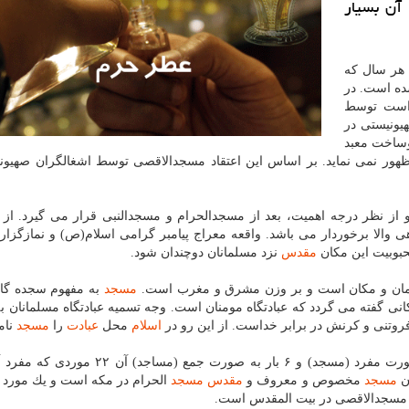
 آن بسیار
 هر سال كه
 شده است. در
ن است توسط
ونیستی در
ساخت معبد
ر نمی نماید. بر اساس این اعتقاد مسجدالاقصی توسط اشغالگران صهیون
از نظر درجه اهمیت، بعد از مسجدالحرام و مسجدالنبی قرار می گیرد. از آ
هی والا برخوردار می باشد. واقعه معراج پیامبر گرامی اسلام(ص) و نمازگزار
حبوبیت این مكان
مقدس
نزد مسلمانان دوچندان شود.
زمان و مكان است و بر وزن مشرق و مغرب است.
مسجد
به مفهوم سجده گاه
انی گفته می گردد كه عبادتگاه مومنان است. وجه تسمیه عبادتگاه مسلمانان ب
روتنی و كرنش در برابر خداست. از این رو در
اسلام
محل
عبادت
را
مسجد
نامی
ان
مسجد
مخصوص و معروف و
مقدس
مسجد
الحرام در مكه است و یك مورد 
ان مسجدالاقصی در بیت المقدس است.