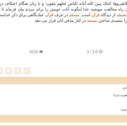
تقربوها كذلك یبین الله آیاته للناس لعلهم یتقون؛ و با زنان هنگام اعتكاف د
راه مخالفت مپوشید خدا اینگونه آیات خویش را برای مردم بیان فرماید تا 
مسجد
از دیدگاه
قرآن
است.
مسجد
در عرف
قرآن
عبادتگاهی برای ذكر خداس
 را متصدی ساختن
مسجد
در كنار مدفن آنان قرار می دهد.
6210
/ 5
5.0
کرد
همیت دارد؟
کند؟