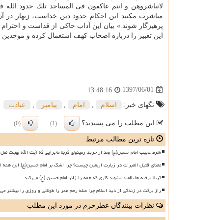
لاتباشروهن و انتم عاكفون فی المساجد تلك حدود الله فلا
مباشرت مكنید این احكام حدود دین خداست، زنهار در آن 
پرهیزگار شوند.» بیان این آداب حاكی از قداست و احترام
این تعبیر را درباره اصحاب كهف استعمال كرده و موحدین
1397/06/01
13:48:16
تگهای خبر:
اسلام
,
امام
,
پیامبر
,
عبادت
این مطلب را می پسندید؟
(0)
(1)
تازه ترین مطالب مرتبط
شرط عجیب امام حسین(ع) بعد از خرید زمینهای کربلا ماجرایی که آیت الله بهجت نقل 
معنای قتیل العبرات در زیارت اربعین چیست؟ چرا اشک بر امام حسین(ع) این همه ا
کربلا نرفته ها ناامید نشوند کاری که همه را زائر امام حسین (ع) می کند
راز برکت در زندگی از دید اسلام چرا صله رحم عمر را طولانی و روزی را بیشتر می 
نظرات بینندگان عطرحرم در مورد این مطلب