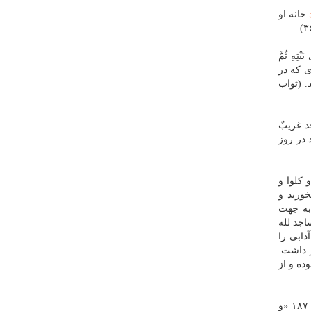
خانه او
تِهِ ثُمَّ
ای كه در
. (ثواب
د غریبٌ
در روز
 كلوا و
خورید و
به جهت
در سوره جن آیه ۱۸ آمده: «و أن المساجد لله
دابی را
اظهار داشت:
ده و از
مردان را از مباشرت با زنان منع می كند: سوره بقره آیه ۱۸۷ «و