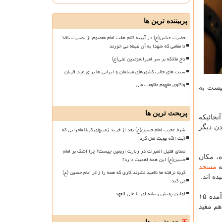
پربیننده ترین ها
حضرت عباس(ع) در آیینه کلام هفت امام معصوم از بصیرت نافذ
تا مقامی که شهدا به آن غبطه می خورند
تاج ملائکه بر سر امیرالمؤمنین علی(ع)
سنت های جالب کشورهای مسلمان و ایرانی ها برای عید قربان
واکاوی مفهوم مقاومت ملی
یست به
پربحث ترین ها
نجائیكه
دن دیگر
شرط عجیب امام حسین(ع) بعد از خرید زمینهای کربلا ماجرایی که
آیت الله بهجت نقل کرد
معنای قتیل العبرات در زیارت اربعین چیست؟ چرا اشک بر امام
، مكان
حسین(ع) این همه اهمیت دارد؟
ه
مسجد
کربلا نرفته ها ناامید نشوند کاری که همه را زائر امام حسین (ع)
ده اند.
می کند
اولین پویش رسانه ای إنا علی العهد
ذكرشده، ۲۲ بار به صورت مفرد (مسجد) و ۶ بار به صورت جمع (مساجد) آن ۲۲ موردی كه مفرد آمده ۱۵
هم مقید