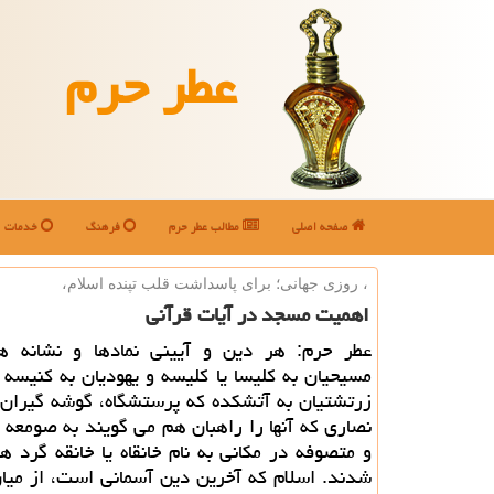
عطر حرم
صفحه اصلی
مطالب عطر حرم
فرهنگ
خدمات
، روزی جهانی؛ برای پاسداشت قلب تپنده اسلام،
اهمیت مسجد در آیات قرآنی
عطر حرم: هر دین و آیینی نمادها و نشانه ها
مسیحیان به كلیسا یا كلیسه و یهودیان به كنیسه ی
زرتشتیان به آتشكده كه پرستشگاه، گوشه گیران 
نصاری كه آنها را راهبان هم می گویند به صومعه
و متصوفه در مكانی به نام خانقاه یا خانقه گرد 
شدند. اسلام كه آخرین دین آسمانی است، از میان