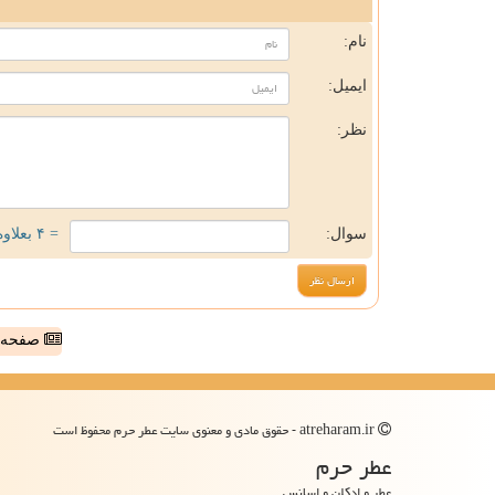
ن
نام:
ایمیل:
نظر:
سوال:
= ۴ بعلاوه ۲
صفحه ا
atreharam.ir - حقوق مادی و معنوی سایت عطر حرم محفوظ است
عطر حرم
عطر و ادکلن و اسانس