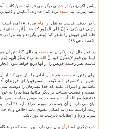
پیامبر اكرم(ص) در حدیثی دیگر می فرماید: «مَنْ كانَتِ الْمَساجِدُ ب
باشد (مرتب به
مسجد
تردد كند) خداوند، آسایش و كامیابی او
یا در حدیثی قدسی به نقل از
امام
صادق(ع) آمده است: «قال اللهُ
زَارَنِی فِی بَیْتِی أَلا إِنَّ عَلَی الْمَزُورِ كَرَامَةَ الزَّ
خانه اش خویش را طاهر كند (وضو بگیرد) و بعد مرا در خان
الاعمال، ص ۶۹)
در عین حال توجه نكردن به
مسجد
و خالی گذاشتن آن هم د
فیما بینَ قومٍ لایُصَلُّونَ فیهِ إنَّ الله تعالی لا یَنظُرُ اِلَیهِم یَوم
قیامت نظر رحمت خویش را از آنها دریغ خواهد نمود. (بحار، ج ۷۸، ص 
برای رفتن به
مسجد
هم
قرآن
آدابی را بیان می كند از آن جمله در سوره اعرا
اشربوا و لاتسرفوا انه لایحب المسرفین؛ ای فرزندان آ
بیاشامید و اسراف نكنید كه خدا مسرفان را دوست نمی 
فلاتدعوا مع الله أحدا؛ و مساجد مخصوص خداست پس نباید 
بیان می دارد
زینت آراسته شدن به فضائل معنوی مانند اخلاص و یاد خد
شرك و ریا و اعتقادات نادرست به دور باشد.
ادب دیگری كه
قرآن
بیان می دارد این است كه در هنگام