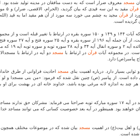
ان
مسجد
معروف ضرار است كه به دست منافقان در مدینه تولید شده بود. از
قرآن
مقید به این سه قیدی كه
قرآن
مجید به چشم می خورد سه مورد از آن هم مقید اما به قید (الله)
 گردیده است.
اختصاص به مسجدالحرام دارد كه آیات ۱۴۴ و ۱۴۹ و ۱۵۰ سوره بقره در ارتباط با تغییر قبله است و 
مربوط به مسجدالحرام چند آیه در ارتباط با برنامه حج است، از آن جمله آیه ۱۹۶
۲۱۷ سوره بقره و آیات ۱۹۱ تا ۱۹۴ سوره بقره و سوره مائده 
است. در مجموعه آیات
قرآن
در ارتباط با
مسجد
دو آیه در ارتباط با مسجدال
پیامبر(ص) دارد.
وابی بسیار دارد. درباره اهمیت بنای
مسجد
احادیث فراوانی از طرق خاندان
 داده است. از پیامبر (ص) چنین نقل شده كه فرمود: «من بنی مسجدا و لو
هر چند به اندازه لانه مرغی بوده باشد، خداوند خانه ای در بهشت برای او بن
به قدری در آیات الهی اهمیت دارد كه خداوند در آیه ۱۷ سوره مباركه توبه صراحتا می فرماید: مشركان حق ندارند 
ودان خواهند بود. همینطور در آیه بعد خصوصیت كسانی كه می توانند مساجد خدا را
ص) و اهل بیت(ع) در اهمیت
مسجد
بیان شده كه در موضوعات مختلف همچون
 شده است.