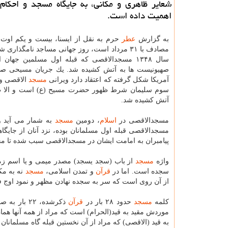
شعایر ظاهری و مكانی، به جایگاه مسجد و احكام
اهمیت داده است.
به گزارش
عطر
حرم به نقل از ایسنا، بیست و یكم اوت
مصادف با ۳۱ مرداد است، روز جهانی مساجد نامگذاری
سال ۱۳۴۸ مسجدالاقصی كه قبله اول مسلمین جها
صهیونیست ها به آتش كشیده شد. یك جریان مسیحی صهی
آمریكا شكل گرفته كه اعتقاد دارد ویرانی
مسجد
الاقصی و
سوم سلیمان شرط ظهور حضرت مسیح (ع) است و الا ظهو
آتش كشیده شد.
مسجدالاقصی در
اسلام
، دومین
مسجد
به شمار می آید و 
مسجدالاقصی قبله اول مسلمانان بوده، نزد آنان از جایگا
پیامبران به امامت ایشان در مسجدالاقصی سبب شده تا م
واژه
مسجد
از باب (سجد یسجد) مصدر میمی و یا اسم 
سجده است. اما در
قرآن
و تمدن اسلامی،
مسجد
نه به مك
از آن روی است كه سر به سجده نهادن مظهر و نمود اوج ف
كلمه
مسجد
حدود ۲۸ بار در
قرآن
موردش مقید به قید(الحرام) است كه مراد از همه آنها هم
به قید (الاقصی) كه مراد از آن نخستین قبله گاه مسلمان