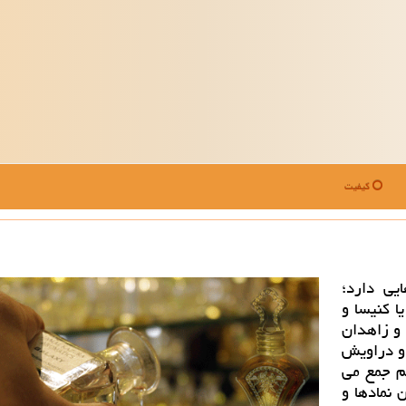
کیفیت
یی دارد؛
ا كنیسا و
و زاهدان
 و دراویش
هم جمع می
 نمادها و