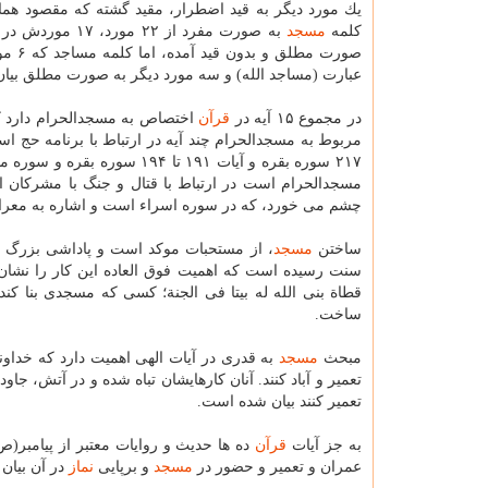
یك مورد دیگر به قید اضطرار، مقید گشته كه مقصود هم
كلمه
مسجد
به صورت مفرد از ۲۲ مورد، ۱۷ موردش در
صورت مطلق و بدون قید آمده، اما كلمه مساجد كه ۶ مورد از
عبارت (مساجد الله) و سه مورد دیگر به صورت مطلق بیان
در مجموع ۱۵ آیه در
قرآن
مسجدالحرام است در ارتباط با قتال و جنگ با مشركان 
چشم می خورد، كه در سوره اسراء است و اشاره به معراج 
ساختن
مسجد
، از مستحبات موكد است و پاداشی بزرگ و ث
سنت رسیده است كه اهمیت فوق العاده این كار را نشان
قطاة بنی الله له بیتا فی الجنة؛ كسی كه مسجدی بنا كند 
ساخت.
مبحث
مسجد
تعمیر و آباد كنند. آنان كارهایشان تباه شده و در آتش، جا
تعمیر كنند بیان شده است.
به جز آیات
قرآن
ده ها حدیث و روایات معتبر از پیامبر(
عمران و تعمیر و حضور در
مسجد
و برپایی
نماز
در آن بیان