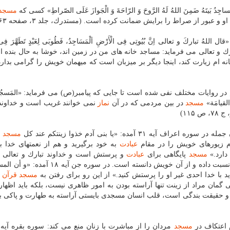
َیتَهُ ضَمِنَ اللهُ لَهُ الرَّوحَ وَ الرّاحَةَ وَ الْجَوازَ عَلَی الصّراطِ» كسی كه
مسجد
 و عبور از صراط را برایش ضمانت كرده است. (مستدرك، جلد ۳، صفحه ۳۶۳)
 تباركَ و تعالی اِنَّ بُیُوتِی فِی الْأَرْضِ اَلْمَسَاجِدُ، فَطُوبَی لِعَبْدٍ تَطَهَّرَ فِی بَیْ
ائِرِ» خدای تبارك و تعالی می فرماید: مساجد خانه های من در زمین اند، خوشا به حال بنده 
ه ام زیارت كند، اینجا دیگر بر میزبان است كه میهمان خویش را گرامی بدارد
ر روایات مختلف نفی شده است تا جایی كه پیامبر(ص) می فرماید: «المَسجُ
َ القیامَة»
مسجد
در بین مردمی كه در آن
نماز
نمی خوانند غریب است و خداوند 
۱۱۵)
ف آیه ۳۱ آمده: «یا بنی آدم خذوا زینتكم عند كل
مسجد
و
دم زیورهای خویش را در مقام
عبادت
به خود برگیرید و هم از نعمتهای خدا ب
دارد.»
مسجد
پایگاهی برای
عبادت
و پرستش است و خداوند تبارك و تعالی 
اهمیت و فضیلت مساجد بر دیگر مكانها مساجد را به خود نسبت داده و از آن خویش دانسته است. 
با خدا احدی غیر او را پرستش كنید.» از این رو برای رفتن به
مسجد
قرآن
آ
 از آن جمله در سوره اعراف آیه ۳۱ آمده: بی گمان مراد از زینت تنها آراسته بودن به امور ظاهری نیست، بلكه باید 
ا و حقیقت بندگی است، قلب انسان مسجدی بایستی آراسته به طهارت و پاكی بو
 اعتكاف در
مسجد