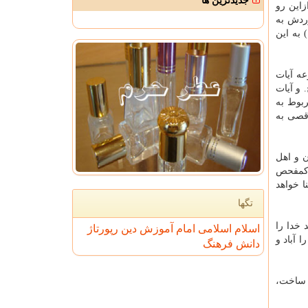
جدیدترین ها
این رو
 بیان گردید، (الحرام، الاقصی، ضرار) و ۵ موردش به
 به این
از مجموعه آیات
 از سوره بقره و آیه ۲۵ سوره فتح و آیه ۲۷ سوره فتح. و آیات
آیه ۲ و سوره انفال آیه ۳۴ و آیه ۲۸ سوره توبه و سوره توبه آیه ۱۹ كه مربوط به
اقصی به
 و اهل
 كمفحص
ا خواهد
تگها
مساجد خدا را
اسلام
اسلامی
امام
آموزش
دین
رپورتاژ
 آباد و
دانش
فرهنگ
 ساخت،