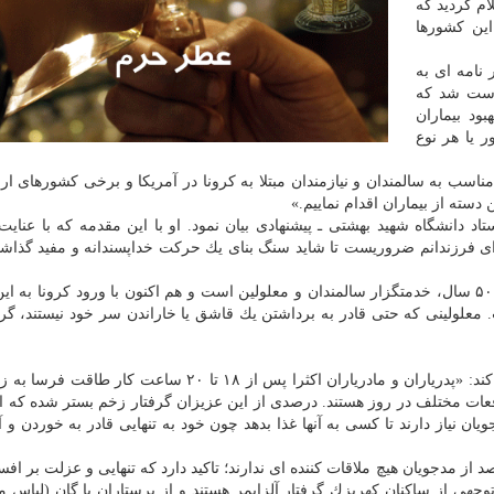
م گردید كه
این كشورها
نامه ای به
است شد كه
ود بیماران
 یا هر نوع
ناسب به سالمندان و نیازمندان مبتلا به كرونا در آمریكا و برخی كشورهای ارو
دسته از بیماران اقدام نماییم.»
د دانشگاه شهید بهشتی ـ پیشنهادی بیان نمود. او با این مقدمه كه با عنایت
برای فرزندانم ضروریست تا شاید سنگ بنای یك حركت خداپسندانه و مفید گذاش
«آسایشگاه كهریزك بعنوان یك نهاد مردمی با سابقه بالای ۵۰ سال، خدمتگزار سالمندان و معلولین است و هم اكنون با ورود كرونا 
لولینی كه حتی قادر به برداشتن یك قاشق یا خاراندن سر خود نیستند، گرف
این استاد دانشگاه ضمن تشریح وضعیت كهریزك بیان می كند: «پدریاران و مادریاران اكثرا پس از ۱۸ تا ۲۰ سا
فعات مختلف در روز هستند. درصدی از این عزیزان گرفتار زخم بستر شده كه اح
ان نیاز دارند تا كسی به آنها غذا بدهد چون خود به تنهایی قادر به خوردن و 
تارشناس همینطور با اشاره به این نكته حدود ۹۰ درصد از مدجویان هیچ ملاقات كننده ای ندارند؛ تاكید دارد كه تنهایی و عزلت 
توجهی از ساكنان كهریزك گرفتار آلزایمر هستند و از پرستاران با گان (لبا