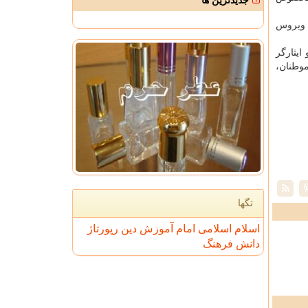
جدیدترین ها
ه ویروس
ایثارگر
وطنان،
تگها
اسلام
اسلامی
امام
آموزش
دین
رپورتاژ
دانش
فرهنگ