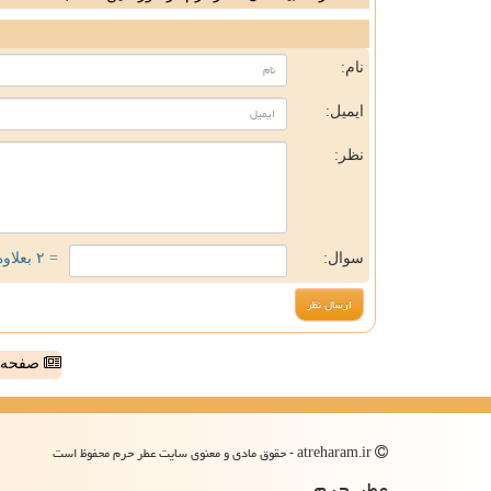
ن
نام:
ایمیل:
نظر:
سوال:
= ۲ بعلاوه ۵
صفحه ا
atreharam.ir - حقوق مادی و معنوی سایت عطر حرم محفوظ است
عطر حرم