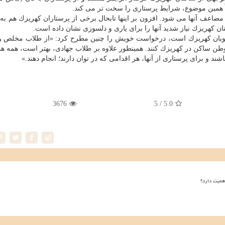
اً همین موضوع، شرایط پرستاری را سخت تر می كند.
اعف آنها می شود. افزون بر اینها تابحال برخی از پرستاران كهریزك هم ب
ن كهریزك نیاز شدید آنها را برای یاری و دلسوزی نشان داده است.
 مددجویان كهریزك است، درخواست خویش را چنین مطرح كرد: «از طلاب مخلص و 
اكن در كهریزك كنند. همینطور علاوه بر طلاب جهادی، بهتر است، همه هم
د و برای پرستاری از آنها، هر اقدامی كه در توان دارند؛ انجام دهند.»
3676
/ 5
5.0
همیت دارد؟