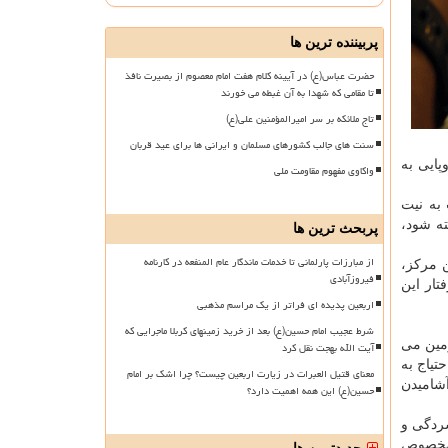
پربیننده ترین ها
حضرت عباس(ع) در آیینه کلام هفت امام معصوم از بصیرت نافذ
تا مقامی که شهدا به آن غبطه می خورند
تاج ملائکه بر سر امیرالمؤمنین علی(ع)
سنت های جالب کشورهای مسلمان و ایرانی ها برای عید قربان
پایی به
واکاوی مفهوم مقاومت ملی
 به نیت
ته شود،
پربحث ترین ها
از مبارزات پارلمانی تا خدمات ماندگار عام المنفعه در کارنامه
به این مركز،
فیروزآبادی
تار این
اربعین پدیده ای فراتر از یک مراسم مذهبی
شرط عجیب امام حسین(ع) بعد از خرید زمینهای کربلا ماجرایی که
عت كار طاقت فرسا به زمین می
آیت الله بهجت نقل کرد
تیاج به
معنای قتیل العبرات در زیارت اربعین چیست؟ چرا اشک بر امام
آشامیدن
حسین(ع) این همه اهمیت دارد؟
بر افسردگی و
س مخصوص