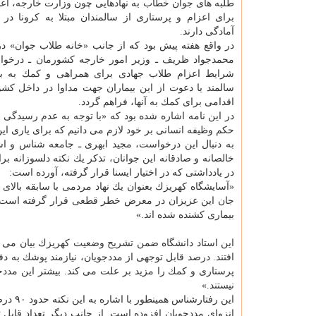
طلبه های جوان خطاب به نهادهایی چون وزارت خارجه، اعلا
برای اعزام و پرستاری از سالمندان مبتلا به كرونا در 
آمادگی دارند.
در واقع هفته پیش بود كه از جانب «خانه طلاب جوان» در 
محمدجواد ظریف ـ وزیر امور خارجه كشورمان ـ درخو
شرایط اعزام طلاب جهادی برای همراهی و كمك به بهب
سالمند یا دعوت از این بیماران جهت مداوا در داخل كشور
اقدامی برای كمك به آنها، فراهم گردد.
در این نامه اشاره شده بود كه «با توجه به عدم رسیدگی م
حكم وظیفه انسانی بر خود لازم می دانیم كه برای یاری این 
به دنبال این درخواست، مجید ابهری ـ جامعه شناس و استا
خالصانه و صادقانه این جوانان، تذكر یك نكته دلسوزانه 
در یادداشتی كه در اختیار ایسنا قرار گرفته، آورده است:
جان این عزیزان در معرض خطر قطعی قرار گرفته است. مع
بیماری كشنده شده اند.»
افتند. درصد قابل توجهی از مددجویان، نیازمند پوشك به د
پرستاری و كمك را مزید بر علت می كند. بیشتر این مددجوی
نیستند.»
این رف
انزوای مددجویان افزوده است. از جانب دیگر تعداد قابل 