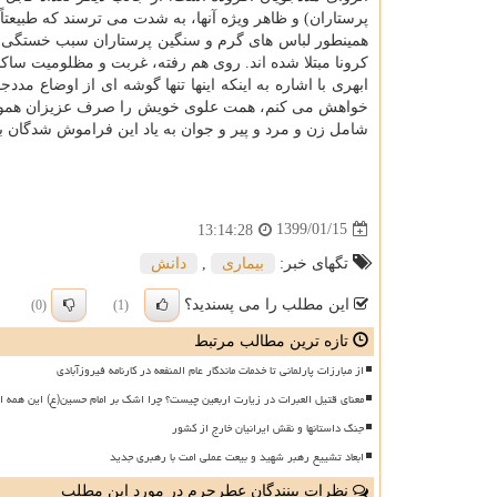
پرستاران) و ظاهر ویژه آنها، به شدت می ترسند كه طبیعت
همینطور لباس های گرم و سنگین پرستاران سبب خستگی مض
كرونا مبتلا شده اند. روی هم رفته، غربت و مظلومیت ساكنا
ابهری با اشاره به اینكه اینها تنها گوشه ای از اوضاع
خواهش می كنم، همت علوی خویش را صرف عزیزان هموطن س
شامل زن و مرد و پیر و جوان به یاد این فراموش شدگان باشن
1399/01/15
13:14:28
تگهای خبر:
بیماری
,
دانش
این مطلب را می پسندید؟
(0)
(1)
تازه ترین مطالب مرتبط
از مبارزات پارلمانی تا خدمات ماندگار عام المنفعه در کارنامه فیروزآبادی
معنای قتیل العبرات در زیارت اربعین چیست؟ چرا اشک بر امام حسین(ع) این همه ا
جنگ داستانها و نقش ایرانیان خارج از کشور
ابعاد تشییع رهبر شهید و بیعت عملی امت با رهبری جدید
نظرات بینندگان عطرحرم در مورد این مطلب