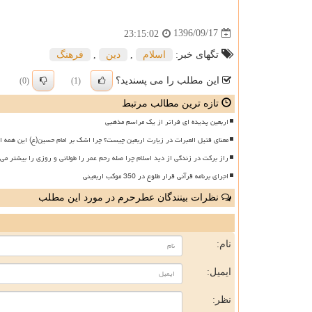
1396/09/17
23:15:02
تگهای خبر:
اسلام
,
دین
,
فرهنگ
این مطلب را می پسندید؟
(0)
(1)
تازه ترین مطالب مرتبط
اربعین پدیده ای فراتر از یک مراسم مذهبی
معنای قتیل العبرات در زیارت اربعین چیست؟ چرا اشک بر امام حسین(ع) این همه ا
راز برکت در زندگی از دید اسلام چرا صله رحم عمر را طولانی و روزی را بیشتر می 
اجرای برنامه قرآنی قرار طلوع در 350 موکب اربعینی
نظرات بینندگان عطرحرم در مورد این مطلب
ن
نام:
ایمیل:
نظر: