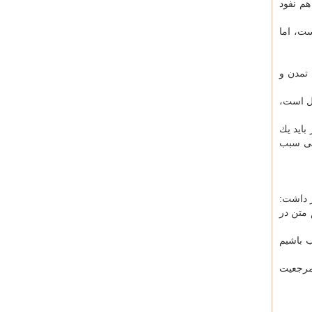
هم نفود
ست، اما
 تمدن و
مل است،
باید یك
اطی سبب
 داشت:
 متن در
 باشیم
 مرجعیت