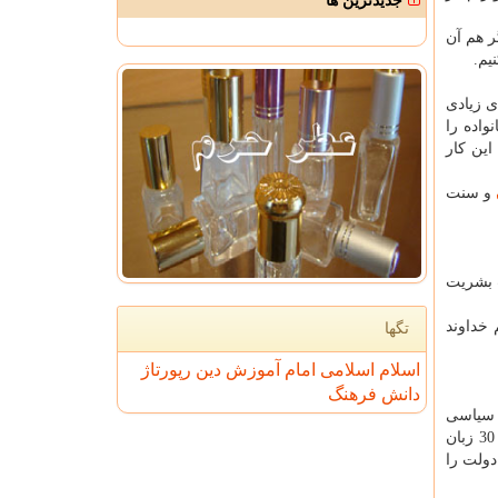
جدیدترین ها
ر هم آن
یم.
ی زیادی
واده را
این كار
و سنت
ت بشریت
خداوند
تگها
اسلام
اسلامی
امام
آموزش
دین
رپورتاژ
دانش
فرهنگ
 سیاسی
بررسی كنیم، زیرا این نقش بسیار تعیین كننده است. برای مثال صدای آمریكای عربی و cnn میلیون ها دلار هزینه می كنند و bbc هم با 30 زبان
ن دولت را