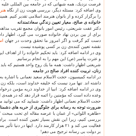
فرصت نزدیك، همه شبهاتی كه در جامعه بین المللی علیه ز
وی اضافه كرد: مسئله دیگر، بررسی هویت زن از نگاه
هنر
ا
را برگزار كرده و از بانوان هنرمند اسلامی تقدیر كنیم. همی
خانواده ی صالح، معیار تعیین زندگیِ سعادتمندانه
دكتر عفت شریعتی، رئیس امور بانوان مجمع تقریب مذاهب 
برای از بین بردن نهاد خانواده صورت می گیرد، اظهار داش
دست كم گرفت و اگر امروز ما تحقق وحدت در جهان
اس
نقشه تعیین كننده‌ی زن بر كسی پوشیده نیست.
وی در ادامه اضافه كرد: باید تحكیم خانواده را از اهداف ا
و عترت پیامبر (ص) این مهم را به انجام برسانیم.
شریعتی اظهار داشت: همه ما یك روح واحد هستیم كه باید 
زنان، تربیت كننده افراد صالح در جامعه
در ادامه كمیسیون، حجت الاسلام سعید نعمانی با اشاره 
داشته اند. تنها مرد نیست كه خلیفه خداوند است، بلكه زن 
وی در ادامه اضافه كرد: انبیا از خداوند ذریه مؤمن درخ
وعده داده است كه مؤمنین را ائمه قرار دهد كه در همه‌ی
حجت الاسلام نعمانی اظهار داشت: شمایید كه می توانید مرد
ضرورت توجه به رسانه برای جلوگیری از حربه های دشمنا
«طاهره اللواتی» از عمان با عرضه مقاله ای تحت مبحث 
فعالیت می كند و ۲۱ هزار كارمند دارد. اینها
بر دولت بی رسانه ترجیح می دهم!