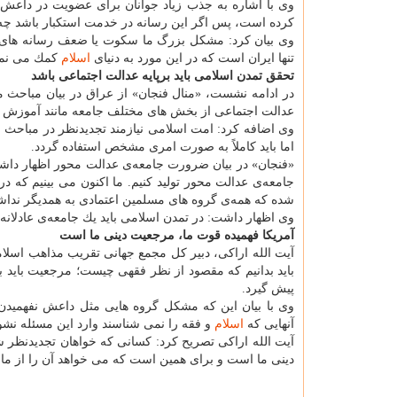
وی با اشاره به جذب زیاد جوانان برای عضویت در داعش با
كرده است، پس اگر این رسانه در خدمت استكبار باشد چه 
وی بیان كرد: مشكل بزرگ ما سكوت یا ضعف رسانه های ب
تنها ایران است كه در این مورد به دنیای
اسلام
كمك می نما
تحقق تمدن اسلامی باید برپایه عدالت اجتماعی باشد
در ادامه نشست، «منال فنجان» از عراق در بیان مباحث م
عدالت اجتماعی از بخش های مختلف جامعه مانند آموزش به و
وی اضافه كرد: امت اسلامی نیازمند تجدیدنظر در مباحث 
اما باید كاملاً به صورت امری مشخص استفاده گردد.
«فنجان» در بیان ضرورت جامعه‌ی عدالت محور اظهار داشت: 
جامعه‌ی عدالت محور تولید كنیم. ما اكنون می بینیم كه در
شده كه همه‌ی گروه های مسلمین اعتمادی به همدیگر نداشت
وی اظهار داشت: در تمدن اسلامی باید یك جامعه‌ی عادلانه
آمریكا فهمیده قوت ما، مرجعیت دینی ما است
آیت الله اراكی، دبیر كل مجمع جهانی تقریب مذاهب اس
باید بدانیم كه مقصود از نظر فقهی چیست؛ مرجعیت باید
پیش گیرد.
وی با بیان این كه مشكل گروه هایی مثل داعش نفهمیدن
آنهایی كه
اسلام
و فقه را نمی شناسند وارد این مسئله نش
آیت الله اراكی تصریح كرد: كسانی كه خواهان تجدیدنظر ش
دینی ما است و برای همین است كه می خواهد آن را از ما ب