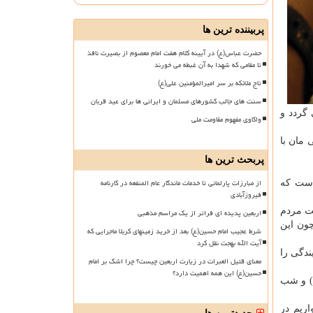
پربیننده ترین ها
حضرت عباس(ع) در آیینه کلام هفت امام معصوم از بصیرت نافذ
تا مقامی که شهدا به آن غبطه می خورند
تاج ملائکه بر سر امیرالمؤمنین علی(ع)
سنت های جالب کشورهای مسلمان و ایرانی ها برای عید قربان
گردد و
واکاوی مفهوم مقاومت ملی
 مان با
پربحث ترین ها
از مبارزات پارلمانی تا خدمات ماندگار عام المنفعه در کارنامه
است كه
فیروزآبادی
 درخواست مردم
اربعین پدیده ای فراتر از یک مراسم مذهبی
ون این
شرط عجیب امام حسین(ع) بعد از خرید زمینهای کربلا ماجرایی که
آیت الله بهجت نقل کرد
ندگی را
معنای قتیل العبرات در زیارت اربعین چیست؟ چرا اشک بر امام
حسین(ع) این همه اهمیت دارد؟
س) و شب
اریم در