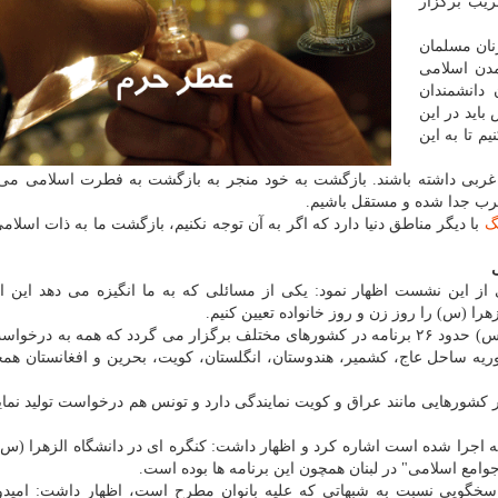
ریب برگزار
نان مسلمان
مدن اسلامی
دانشمندان
اید در این
م تا به این
ن غربی داشته باشند. بازگشت به خود منجر به بازگشت به فطرت اسلامی می 
غرب جدا شده و مستقل باشیم.
گ
با دیگر مناطق دنیا دارد كه اگر به آن توجه نكنیم، بازگشت ما به ذات اسلامی
ز این نشست اظهار نمود: یكی از مسائلی كه به ما انگیزه می دهد این 
ا (س) را روز زن و روز خانواده تعیین كنیم.
وی اظهار داشت: هر سال به مناسبت میلاد حضرت زهرا (س) حدود ۲۶ برنامه در كشورهای مختلف برگزار می گردد كه همه به
یه ساحل عاج، كشمیر، هندوستان، انگلستان، كویت، بحرین و افغانستان همچ
ر كشورهایی مانند عراق و كویت نمایندگی دارد و تونس هم درخواست تولید نمای
یه اجرا شده است اشاره كرد و اظهار داشت: كنگره ای در دانشگاه الزهرا (
وامع اسلامی" در لبنان همچون این برنامه ها بوده است.
 پاسخگویی نسبت به شبهاتی كه علیه بانوان مطرح است، اظهار داشت: امیدو