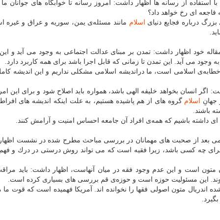
 استفاده از رسانه ها اظهار داشت: امروز رسانه تا خوابگاه های جوانان ما 
فاجعه ای رخ خواهد داد؟
زرگ درباره فجایع دنیای
اسلام
مانند مسئله‌ی یمن، سوریه و عراق و غیره ا
ید.
قاله خود اظهار داشت: تمدن بر مبنای عدالت اجتماعی به وجود می آید و این
جود می آید. این تمدن تا زمانی كه قابل اجرا باشد برای همه كاربرد دارد.
خطابه‌ی اسلامی است، ما دراندیشه اسلامی مشكلی نداریم و این اندیشه كا
اگر انسان بخواهد خلیفه الهی باشد، همواره باید اصلاح شود و برای این امر 
 جهانِ
اسلام
گروه های از هم پاشیده هستیم، به علت اینكه اندیشه های افر
ه باشند.
 ای داشته باشیم كه همه‌ی افراد آن جامعه احساس امنیت و آرامش كنند.
لامی بعد از صحبت های مهمانان در بررسی مباحث مطرح شده در نشست اظهار
 برای چه كسی باشد، زیرا فقیه است كه می تواند روش درستی در درك و فهم
 متون است و این عدم وجود فقه در میان آنهاست، اظهار داشت: باید مراقب
وند. این مسئولیت حوزه است و حوزه‌ی قم بررسی های بسیاری كرده است.
ده اندریال متون اصولی فقها را نخوانده اند. آمریكا فهمیده است كه قوت ما
گیرد.