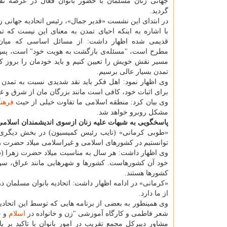
جهانی زنان مسلمان با حضور بانوان فعال در عرصه تق
گردید.
در ابتدای این نشست «قدیر جمال»، رئیس اتحادیه جهانی ز
با اشاره به اینكه احیای تمدن به معنای این نیست كه ت
قدیمی شده اظهار داشت: از مسائل اساسی كه میان 
مطرح است، "مسئله‌ی بازگشت به هویت خود" است، پس ب
مسیر نقش خویش را تعیین كنیم و باید خودمان را بروز كنی
تمدن بسیار عالی برسیم.
وی اظهار نمود: اهل فكر باید نقد شدیدی نسبت به تمد
برای اثبات خود، كافی است مانند بزرگان مان از شرق و 
وی بیان كرد: منطقه اسلامی ما تفاوت خیلی از حیث
فرهن
مشكل روبرو خواهد شد.
پاسخگویی به شبهات علیه زنان ازسوی اندیشمندان اسلامی
«طوبی كرمانی» (نایب رئیس كمیسیون) در بخش دیگری ا
توانستیم در كشورهای اسلامی و غیراسلامی میلاد حضرت زهر
خود آن كشورهاست. كشورها و شهرهایی مانند عراق، سور
كشورها هستند.
«كرمانی» در ادامه اظهار داشت: اتحادیه بانوان مسلمان د
از ما دارد.
وی همینطور به بعضی از برنامه هایی كه توسط این اتحاد
شعر فاطمی و كارگاه آموزشی "زن و خانواده در
اسلام
و ج
مشاور دبیركل مجمع تقریب در امور بانوان با تاكید بر