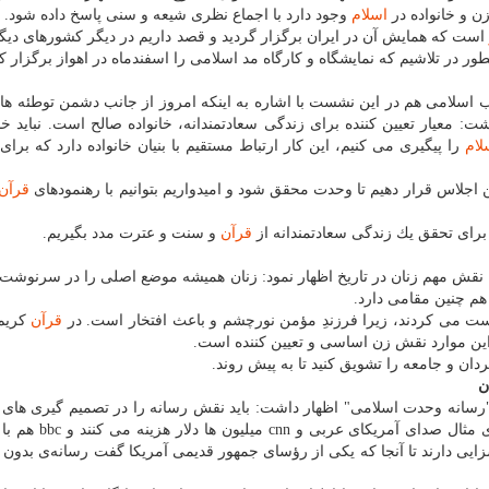
ن و خانواده در
اسلام
وجود دارد با اجماع نظری شیعه و سنی پاسخ داده شود.
ست كه همایش آن در ایران برگزار گردید و قصد داریم در دیگر كشورهای دیگ
نطور در تلاشیم كه نمایشگاه و كارگاه مد اسلامی را اسفندماه در اهواز برگزار كن
اسلامی هم در این نشست با اشاره به اینكه امروز از جانب دشمن توطئه ها
ت: معیار تعیین كننده برای زندگی سعادتمندانه، خانواده صالح است. نباید خان
لام
را پیگیری می كنیم، این كار ارتباط مستقیم با بنیان خانواده دارد كه برای 
ین اجلاس قرار دهیم تا وحدت محقق شود و امیدواریم بتوانیم با رهنمودهای
قرآن
برای تحقق یك زندگی سعادتمندانه از
قرآن
و سنت و عترت مدد بگیریم.
به نقش مهم زنان در تاریخ اظهار نمود: زنان همیشه موضع اصلی را در سرنوش
هم چنین مقامی دارد.
واست می كردند، زیرا فرزندِ مؤمن نورچشم و باعث افتخار است. در
قرآن
كریم 
 این موارد نقش زن اساسی و تعیین كننده است.
ان و جامعه را تشویق كنید تا به پیش روند.
ن
"رسانه وحدت اسلامی" اظهار داشت: باید نقش رسانه را در تصمیم گیری های
 در دنیا تأثیر بسزایی دارند تا آنجا كه یكی از رؤسای جمهور قدیمی آمریكا گفت رسانه‌ی بدو